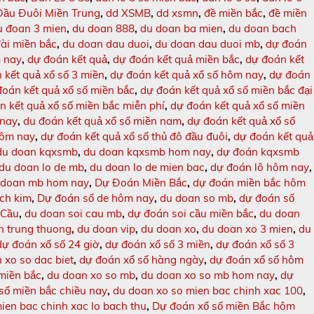
Đầu Đuôi Miền Trung
,
dd XSMB
,
dd xsmn
,
đề miền bắc
,
đề miền
u đoan 3 mien
,
du doan 888
,
du doan ba mien
,
du doan bach
ài miền bắc
,
du doan dau duoi
,
du doan dau duoi mb
,
dự đoán
 nay
,
dự đoán kết quả
,
dự đoán kết quả miền bắc
,
dự đoán kết
 kết quả xổ số 3 miền
,
dự đoán kết quả xổ số hôm nay
,
dự đoán
đoán kết quả xổ số miền bắc
,
dự đoán kết quả xổ số miền bắc đại
n kết quả xổ số miền bắc miễn phí
,
dự đoán kết quả xổ số miền
 nay
,
du đoán kết quả xổ số miền nam
,
dự đoán kết quả xổ số
hôm nay
,
dự đoán kết quả xổ số thủ đô đầu đuôi
,
dự đoán kết quả
du doan kqxsmb
,
du doan kqxsmb hom nay
,
dự đoán kqxsmb
du doan lo de mb
,
du doan lo de mien bac
,
dự đoán lô hôm nay
,
 doan mb hom nay
,
Dự Đoán Miền Bắc
,
dự đoán miền bắc hôm
ch kim
,
Dự đoán số de hôm nay
,
du doan so mb
,
dự đoán số
 Cầu
,
du doan soi cau mb
,
dự đoán soi cầu miền bắc
,
du doan
n trung thuong
,
du doan vip
,
du doan xo
,
du doan xo 3 mien
,
du
dự đoán xổ số 24 giờ
,
dự đoán xổ số 3 miền
,
dự đoán xổ số 3
 xo so dac biet
,
dự đoán xổ số hàng ngày
,
dự đoán xổ số hôm
 miền bắc
,
du doan xo so mb
,
du doan xo so mb hom nay
,
dự
số miền bắc chiều nay
,
du doan xo so mien bac chinh xac 100
,
ien bac chinh xac lo bach thu
,
Dự đoán xổ số miền Bắc hôm