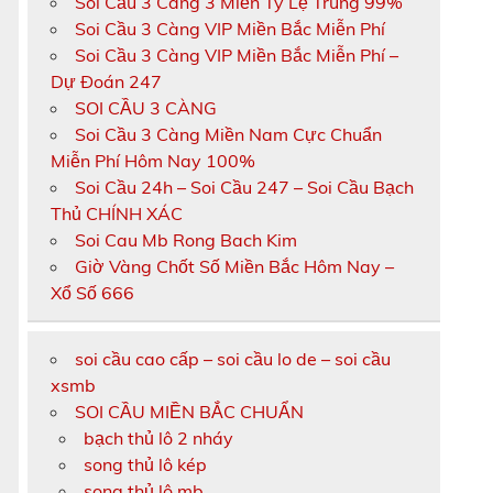
Soi Cầu 3 Càng 3 Miền Tỷ Lệ Trúng 99%
Soi Cầu 3 Càng VIP Miền Bắc Miễn Phí
Soi Cầu 3 Càng VIP Miền Bắc Miễn Phí –
Dự Đoán 247
SOI CẦU 3 CÀNG
h
Soi Cầu 3 Càng Miền Nam Cực Chuẩn
Miễn Phí Hôm Nay 100%
Soi Cầu 24h – Soi Cầu 247 – Soi Cầu Bạch
Thủ CHÍNH XÁC
Soi Cau Mb Rong Bach Kim
Giờ Vàng Chốt Số Miền Bắc Hôm Nay –
Xổ Số 666
soi cầu cao cấp – soi cầu lo de – soi cầu
xsmb
SOI CẦU MIỀN BẮC CHUẨN
bạch thủ lô 2 nháy
song thủ lô kép
song thủ lô mb