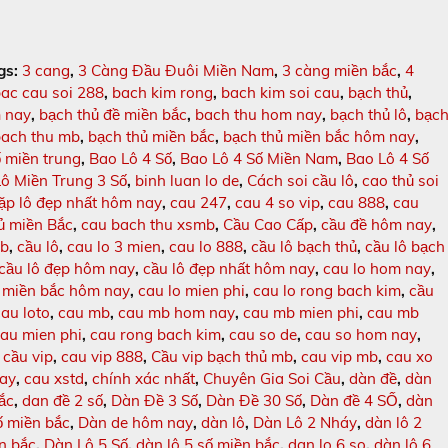
gs:
3 cang
,
3 Càng Đầu Đuôi Miền Nam
,
3 càng miền bắc
,
4
ac cau soi 288
,
bach kim rong
,
bach kim soi cau
,
bạch thủ
,
m nay
,
bạch thủ đề miền bắc
,
bach thu hom nay
,
bạch thủ lô
,
bạc
bach thu mb
,
bạch thủ miền bắc
,
bạch thủ miền bắc hôm nay
,
ố miền trung
,
Bao Lô 4 Số
,
Bao Lô 4 Số Miền Nam
,
Bao Lô 4 Số
ô Miền Trung 3 Số
,
binh luan lo de
,
Cách soi cầu lô
,
cao thủ soi
ặp lô đẹp nhất hôm nay
,
cau 247
,
cau 4 so vip
,
cau 888
,
cau
ủ miền Bắc
,
cau bach thu xsmb
,
Cầu Cao Cấp
,
cầu đề hôm nay
,
mb
,
cầu lô
,
cau lo 3 mien
,
cau lo 888
,
cầu lô bạch thủ
,
cầu lô bạch
cầu lô đẹp hôm nay
,
cầu lô đẹp nhất hôm nay
,
cau lo hom nay
,
ô miền bắc hôm nay
,
cau lo mien phi
,
cau lo rong bach kim
,
cầu
cau loto
,
cau mb
,
cau mb hom nay
,
cau mb mien phi
,
cau mb
au mien phi
,
cau rong bach kim
,
cau so de
,
cau so hom nay
,
,
cầu vip
,
cau vip 888
,
Cầu vip bạch thủ mb
,
cau vip mb
,
cau xo
ay
,
cau xstd
,
chính xác nhất
,
Chuyên Gia Soi Cầu
,
dàn đề
,
dàn
ắc
,
dan đề 2 số
,
Dàn Đề 3 Số
,
Dàn Đề 30 Số
,
Dàn đề 4 SỐ
,
dàn
ố miền bắc
,
Dàn de hôm nay
,
dàn lô
,
Dàn Lô 2 Nháy
,
dàn lô 2
n bắc
,
Dàn Lô 5 Số
,
dàn lô 5 số miền bắc
,
dan lo 6 so
,
dàn lô 6