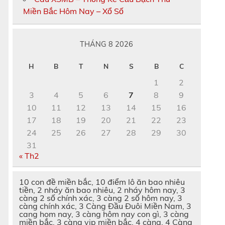
Miền Bắc Hôm Nay – Xổ Số
THÁNG 8 2026
H
B
T
N
S
B
C
1
2
3
4
5
6
7
8
9
10
11
12
13
14
15
16
17
18
19
20
21
22
23
24
25
26
27
28
29
30
31
« Th2
10 con đề miền bắc, 10 điểm lô ăn bao nhiêu
tiền, 2 nháy ăn bao nhiêu, 2 nháy hôm nay, 3
càng 2 số chính xác, 3 càng 2 số hôm nay, 3
càng chính xác, 3 Càng Đầu Đuôi Miền Nam, 3
cang hom nay, 3 càng hôm nay con gì, 3 càng
miền bắc, 3 càng vip miền bắc, 4 càng, 4 Càng