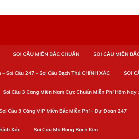
SOI CẦU MIỀN BẮC CHUẨN
SOI CẦU MIỀN BẮC
h – Soi Cầu 247 – Soi Cầu Bạch Thủ CHÍNH XÁC
SOI C
Soi Cầu 3 Càng Miền Nam Cực Chuẩn Miễn Phí Hôm Nay
Soi Cầu 3 Càng VIP Miền Bắc Miễn Phí – Dự Đoán 247
Chính Xác
Soi Cau Mb Rong Bach Kim