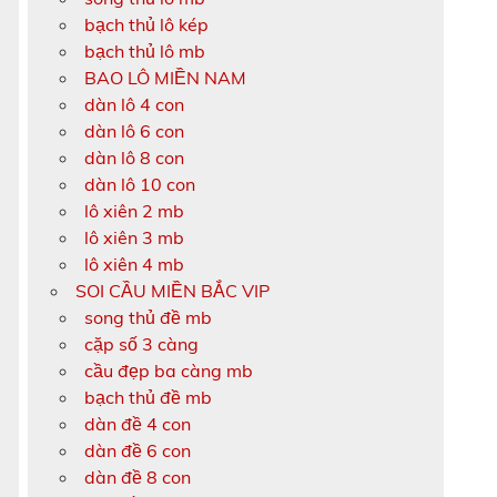
bạch thủ lô kép
bạch thủ lô mb
BAO LÔ MIỀN NAM
dàn lô 4 con
dàn lô 6 con
dàn lô 8 con
dàn lô 10 con
lô xiên 2 mb
lô xiên 3 mb
lô xiên 4 mb
SOI CẦU MIỀN BẮC VIP
song thủ đề mb
cặp số 3 càng
cầu đẹp ba càng mb
bạch thủ đề mb
dàn đề 4 con
dàn đề 6 con
dàn đề 8 con