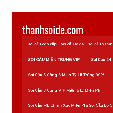
Skip
to
content
thanhsoide.com
soi cầu cao cấp – soi cầu lo de – soi cầu xsmb
SOI CẦU MIỀN TRUNG VIP
Soi Cầu 24
Soi Cầu 3 Càng 3 Miền Tỷ Lệ Trúng 99%
Soi Cầu 3 Càng VIP Miền Bắc Miễn Phí
Soi Cầu Mb Chính Xác Miễn Phí Soi Cầu Lô 