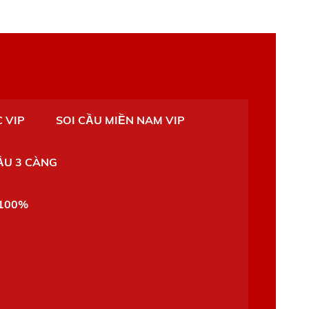
 VIP
SOI CẦU MIỀN NAM VIP
ẦU 3 CÀNG
 100%