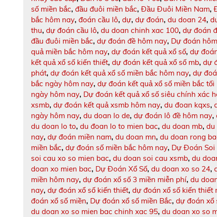
số miền bắc
,
đầu đuôi miền bắc
,
Đầu Đuôi Miền Nam
,
bắc hôm nay
,
đoán cầu lô
,
dự
,
dự đoán
,
du doan 24
,
d
thu
,
dự đoán cầu lô
,
du doan chinh xac 100
,
dự đoán đ
đầu đuôi miền bắc
,
dự đoán đề hôm nay
,
Dự đoán hôm
quả miền bắc hôm nay
,
dự đoán kết quả xổ số
,
dự đoán
kết quả xổ số kiến thiết
,
dự đoán kết quả xổ số mb
,
dự 
phát
,
dự đoán kết quả xổ số miền bắc hôm nay
,
dự đoá
bắc ngày hôm nay
,
dự đoán kết quả xổ số miền bắc tối
ngày hôm nay
,
Dự đoán kết quả xổ số siêu chính xác 
xsmb
,
dự đoán kết quả xsmb hôm nay
,
du đoan kqxs
,
ngày hôm nay
,
du doan lo de
,
dự đoán lô đề hôm nay
,
du doan lo to
,
du đoan lo to mien bac
,
du doan mb
,
du
nay
,
dự đoán miền nam
,
du doan mn
,
du doan rong ba
miền bắc
,
dự đoán số miền bắc hôm nay
,
Dự Đoán Soi
soi cau xo so mien bac
,
du doan soi cau xsmb
,
du doa
doan xo mien bac
,
Dự Đoán Xổ Số
,
du doan xo so 24
,
miền hôm nay
,
dự đoán xổ số 3 miền miễn phí
,
du doan
nay
,
dự đoán xổ số kiến thiết
,
dự đoán xổ số kiến thiết
đoán xổ số miền
,
Dự đoán xổ số miền Bắc
,
dự đoán xổ 
du doan xo so mien bac chinh xac 95
,
du doan xo so m