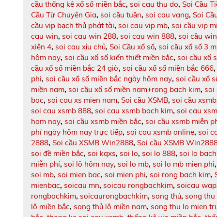
cầu thống kê xổ số miền bắc
,
soi cau thu do
,
Soi Cầu T
Cầu Từ Chuyên Gia
,
soi cầu tuần
,
soi cau vang
,
Soi Cầ
cầu vip bạch thủ phát tài
,
soi cau vip mb
,
soi cầu vip m
cau win
,
soi cau win 288
,
soi cau win 888
,
soi cầu wi
xiên 4
,
soi cau xỉu chủ
,
Soi Cầu xổ số
,
soi cầu xổ số 3 m
hôm nay
,
soi cầu xổ số kiến thiết miền bắc
,
soi cầu xổ 
cầu xổ số miền bắc 24 giờ
,
soi cầu xổ số miền bắc 666
phi
,
soi cầu xổ số miền bắc ngày hôm nay
,
soi cầu xổ 
miền nam
,
soi cầu xổ số miền nam+rong bach kim
,
soi
bac
,
soi cau xs mien nam
,
Soi cầu XSMB
,
soi cầu xsmb
soi cau xsmb 888
,
soi cau xsmb bach kim
,
soi cau xs
hom nay
,
soi cầu xsmb miền bắc
,
soi cầu xsmb miễn p
phí ngày hôm nay trực tiếp
,
soi cau xsmb online
,
soi c
2888
,
Soi cầu XSMB Win2888
,
Soi cầu XSMB Win2888
soi đề miền bắc
,
soi kqxs
,
soi lo
,
soi lo 888
,
soi lo bach
miễn phí
,
soi lô hôm nay
,
soi lo mb
,
soi lo mb mien phi
soi mb
,
soi mien bac
,
soi mien phi
,
soi rong bach kim
,
mienbac
,
soicau mn
,
soicau rongbachkim
,
soicau wap
rongbachkim
,
soicaurongbachkim
,
song thủ
,
song thu
lô miền bắc
,
song thủ lô miền nam
,
song thu lo mien t