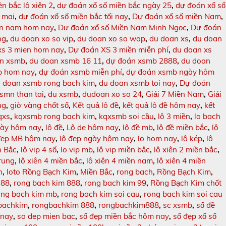
n bắc lô xiên 2
,
dự đoán xổ số miền bắc ngày 25
,
dự đoán xổ số
 mai
,
dự đoán xổ số miền bắc tối nay
,
Dự đoán xổ số miền Nam
,
en nam hom nay
,
Dự đoán xổ số Miền Nam Minh Ngọc
,
Dự đoán
ng
,
du doan xo so vip
,
du doan xo so wap
,
du doan xs
,
du doan
xs 3 mien hom nay
,
Dự đoán XS 3 miền miễn phí
,
du doan xs
an xsmb
,
du doan xsmb 16 11
,
dự đoán xsmb 2888
,
du doan
b hom nay
,
dự đoán xsmb miễn phí
,
dự đoán xsmb ngày hôm
 doan xsmb rong bach kim
,
du doan xsmb toi nay
,
Dự đoán
smn than tai
,
du xsmb
,
dudoan xo so 24
,
Giải 7 Miền Nam
,
Giải
ng
,
giờ vàng chốt số
,
Kết quả lô đề
,
kết quả lô đề hôm nay
,
kết
qxs
,
kqxsmb rong bach kim
,
kqxsmb soi cầu
,
lô 3 miền
,
lo bach
gày hôm nay
,
lô đề
,
Lô de hôm nay
,
lô đề mb
,
lô đề miền bắc
,
lô
đẹp MB hôm nay
,
lô đẹp ngày hôm nay
,
lo hom nay
,
lô kép
,
lô
n Bắc
,
lô vip 4 số
,
lo vip mb
,
lô vip miền bắc
,
lô xiên 2 miền bắc
,
trung
,
lô xiên 4 miền bắc
,
lô xiên 4 miền nam
,
lô xiên 4 miền
n
,
loto Rồng Bạch Kim
,
Miền Bắc
,
rong bach
,
Rồng Bạch Kim
,
 88
,
rong bach kim 888
,
rong bach kim 99
,
Rồng Bạch Kim chốt
ong bach kim mb
,
rong bach kim soi cau
,
rong bach kim soi cau
bachkim
,
rongbachkim 888
,
rongbachkim888
,
sc xsmb
,
số đề
 nay
,
so dep mien bac
,
số đẹp miền bắc hôm nay
,
số đẹp xổ số