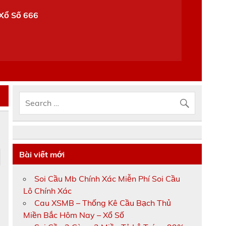
 Xổ Số 666
Bài viết mới
Soi Cầu Mb Chính Xác Miễn Phí Soi Cầu
Lô Chính Xác
Cau XSMB – Thống Kê Cầu Bạch Thủ
Miền Bắc Hôm Nay – Xổ Số