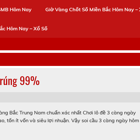
XSMB Hôm Nay
Giờ Vàng Chốt Số Miền Bắc Hôm Nay –
ắc Hôm Nay – Xổ Số
 Trúng 99%
càng Bắc Trung Nam chuẩn xác nhất Chơi lô đề 3 càng ngày
o, tốn ít vốn và siêu lợi nhuận. Vậy soi cầu 3 càng ngày hôm