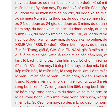
nay
,
du doan xo so mien bac lo xien
,
dự đoán xổ số miề
miền bắc ngày hôm nay
,
Dự đoán xổ số miền Bắc ngày
du doan xo so mien nam chinh xac
,
du doan xo so mi
xổ số miền Nam trúng thưởng
,
du doan xo so mien tru
xs 24
,
du doan xs 24 gio
,
du doan xs 3 mien
,
du doan 
hom nay
,
du doan xs mien bac
,
du doan xs vip
,
du do
xsmb 666
,
du doan xsmb chinh xac 100
,
du doan xsm
nay
,
dự đoán xsmb ngày mai
,
du doan xsmb online
,
du
XSMB Win2888
,
Dự đoán XSmn Minh Ngọc
,
du doan x
7 Miền Trung
,
giải 8
,
GIAI 8 MIỀN NAM
,
giải 8 miền tru
quả lô đề miền bắc
,
kết quả số đề miền bắc hôm nay
,
k
kim
,
lô bạch thủ
,
lô bạch thủ hôm nay
,
Lô chơi nhiều n
đề miền Bắc hôm nay
,
Lô đẹp hôm nay
,
lo dep mb
,
Lô 
kép miền bắc
,
lô miền bắc
,
lô rong bach kim
,
Lô to miề
lô xiên 3 miền bắc
,
lô xiên 3 miền nam
,
lô xiên 3 miền 
trung
,
lô xiên miền nam
,
lô xiên miền trung
,
Loto 3 miề
rong bach kim 247
,
rong bach kim 666
,
rong bach kim
số hôm nay
,
rong bach kim du doan xo so mien bac
,
r
lo de
,
rong bach kim xsmb
,
rong vang bach kim
,
Rong
miền bắc
,
Số đẹp hôm nay
,
so dep mb
,
so dep mb hom