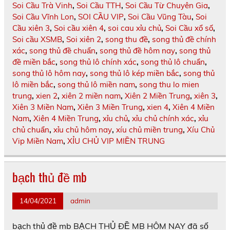
Soi Cầu Trà Vinh
,
Soi Cầu TTH
,
Soi Cầu Từ Chuyên Gia
,
Soi Cầu Vĩnh Lon
,
SOI CẦU VIP
,
Soi Cầu Vũng Tàu
,
Soi
Cầu xiên 3
,
Soi cầu xiên 4
,
soi cau xỉu chủ
,
Soi Cầu xổ số
,
Soi cầu XSMB
,
Soi xiên 2
,
song thu đề
,
song thủ đề chính
xác
,
song thủ đề chuẩn
,
song thủ đề hôm nay
,
song thủ
đề miền bắc
,
song thủ lô chính xác
,
song thủ lô chuẩn
,
song thủ lô hôm nay
,
song thủ lô kép miền bắc
,
song thủ
lô miền bắc
,
song thủ lô miền nam
,
song thu lo mien
trung
,
xien 2
,
xiên 2 miền nam
,
Xiên 2 Miền Trung
,
xiên 3
,
Xiên 3 Miền Nam
,
Xiên 3 Miền Trung
,
xien 4
,
Xiên 4 Miền
Nam
,
Xiên 4 Miền Trung
,
xỉu chủ
,
xỉu chủ chính xác
,
xỉu
chủ chuẩn
,
xỉu chủ hôm nay
,
xíu chủ miền trung
,
Xíu Chủ
Vip Miền Nam
,
XỈU CHỦ VIP MIỀN TRUNG
bạch thủ đề mb
14/04/2021
admin
bạch thủ đề mb BẠCH THỦ ĐỀ MB HÔM NAY đã số