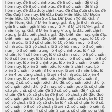
hôm nay, đề 6 số chính xác, đề 6 số chuẩn, đề 6 số
hôm nay, đề 8 số chính xác, đề 8 số chuẩn, đề 8 số
hôm nay, đề đầu đuôi chính xác, đề đầu đuôi chuẩn, đề
đầu đuôi hôm nay, Đề Đầu Đuôi Miền Bắc, Dự Đoán
Miền Bắc, Dự Đoán Soi Cầu, Dự Đoán Xổ Số, Giải 7
Miền Nam, Giải 7 Miền Trung, giải 8, giải 8 chính xác,
giải 8 chuẩn, giải 8 hôm nay, GIAI 8 MIỀN NAM, giải 8
miền trung, Giải 8 Miền Trung Vip, giải đặc biệt chính
xác, giải đặc biệt chuẩn, giải đặc biệt hôm nay, giải đặc
biệt miền nam, giải đặc biệt miền trung, kqxs, lô 10 số
chính xác, lô 10 số chuẩn, lô 10 số hôm nay, lô 3 số
chính xác, lô 3 số chuẩn, lô 3 số hôm nay, lô 3 số miền
nam, lô 3 số miền trung, lô 4 số chính xác, lô 4 số
chuẩn, lô 4 số hôm nay, lô 6 số chính xác, lô 6 số chuẩn,
lô 6 số hôm nay, lô 8 số chính xác, lô 8 số chuẩn, lô 8 số
hôm nay, lô xiên 2 chính xác, lô xiên 2 chuẩn, lô xiên 2
hôm nay, lô xiên 2 miền bắc, lô xiên 3 chính xác, Lô
xiên 3 chuẩn, lô xiên 3 hôm nay, lô xiên 3 miền bắc, lô
xiên 4 ba càng chuẩn, lô xiên 4 chính xác, Lô xiên 4
hôm nay, lô xiên 4 miền bắc, Miền Bắc, số chuẩn 3
càng 2 số, số chuẩn bạch thủ đề, số chuẩn bạch thủ lô,
số chuẩn bạch thủ lô 2 nháy, số chuẩn bao lô, số chuẩn
cặp xỉu chủ, số chuẩn đề 10 số, số chuẩn đề 4 số, số
chuẩn đề 6 số, số chuẩn đề 8 số, số chuẩn đề đầu đuôi,
số chuẩn giải 8, số chuẩn giải đặc biệt, số chuẩn lô 10
số, số chuẩn lô 3 số, số chuẩn lô 4 số, số chuẩn lô 6 số,
số chuẩn lô 8 số, số chuẩn lô xiên 2, số chuẩn lô xiên 3,
số chuẩn lô xiên 4 số chuẩn 3 càng, số chuẩn song thủ