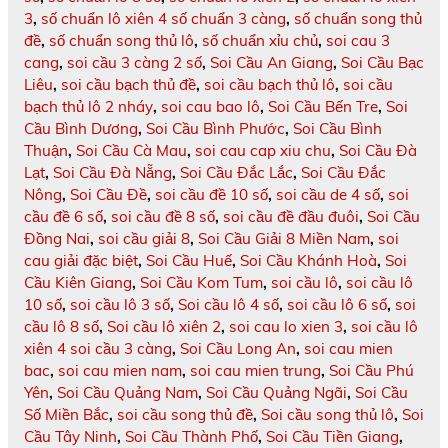
3
,
số chuẩn lô xiên 4 số chuẩn 3 càng
,
số chuẩn song thủ
đề
,
số chuẩn song thủ lô
,
số chuẩn xỉu chủ
,
soi cau 3
cang
,
soi cầu 3 càng 2 số
,
Soi Cầu An Giang
,
Soi Cầu Bạc
Liêu
,
soi cầu bạch thủ đề
,
soi cầu bạch thủ lô
,
soi cầu
bạch thủ lô 2 nháy
,
soi cau bao lô
,
Soi Cầu Bến Tre
,
Soi
Cầu Bình Dương
,
Soi Cầu Bình Phước
,
Soi Cầu Bình
Thuận
,
Soi Cầu Cà Mau
,
soi cau cap xiu chu
,
Soi Cầu Đà
Lạt
,
Soi Cầu Đà Nẵng
,
Soi Cầu Đắc Lắc
,
Soi Cầu Đắc
Nông
,
Soi Cầu Đề
,
soi cầu đề 10 số
,
soi cầu de 4 số
,
soi
cầu đề 6 số
,
soi cầu đề 8 số
,
soi cầu đề đầu đuôi
,
Soi Cầu
Đồng Nai
,
soi cầu giải 8
,
Soi Cầu Giải 8 Miền Nam
,
soi
cau giải đặc biệt
,
Soi Cầu Huế
,
Soi Cầu Khánh Hoà
,
Soi
Cầu Kiên Giang
,
Soi Cầu Kom Tum
,
soi cầu lô
,
soi cầu lô
10 số
,
soi cầu lô 3 số
,
Soi cầu lô 4 số
,
soi cầu lô 6 số
,
soi
cầu lô 8 số
,
Soi cầu lô xiên 2
,
soi cau lo xien 3
,
soi cầu lô
xiên 4 soi cầu 3 càng
,
Soi Cầu Long An
,
soi cau mien
bac
,
soi cau mien nam
,
soi cau mien trung
,
Soi Cầu Phú
Yên
,
Soi Cầu Quảng Nam
,
Soi Cầu Quảng Ngãi
,
Soi Cầu
Số Miền Bắc
,
soi cầu song thủ đề
,
Soi cầu song thủ lô
,
Soi
Cầu Tây Ninh
,
Soi Cầu Thành Phố
,
Soi Cầu Tiền Giang
,