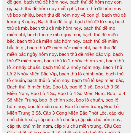
đề gan
,
bạch thủ đề hôm nay
,
bạch thủ đề hôm nay con
gì
,
bạch thủ đề hôm nay miễn phí
,
bạch thủ đề hôm nay
về bao nhiêu
,
bạch thủ đề hôm nay về con gì
,
bạch thủ đề
khung 3 ngày
,
Bạch thủ đề là gì
,
bạch thủ đề là sao
,
bach
thủ đề mb
,
bạch thủ đề mb hôm nay
,
bạch thủ đề mb
miễn phí
,
bach thu de mb ngay mai
,
bạch thủ đề miền
bắc
,
bạch thủ đề miền bắc hôm nay
,
bạch thủ đề miền
bắc là gì
,
bạch thủ đề miền bắc miễn phí
,
bạch thủ đề
miền bắc ngày hôm nay
,
bạch thủ đề miền bắc vip
,
bạch
thủ đề miền nam
,
bạch thủ lô 2 nháy chính xác
,
bạch thủ
lô 2 nháy chuẩn
,
bạch thủ lô 2 nháy hôm nay
,
Bạch Thủ
Lô 2 Nháy Miền Bắc Vip
,
bạch thủ lô chính xác
,
bạch thủ
lô chuẩn
,
bạch thủ lô hôm nay
,
bạch thủ lô kép miền bắc
,
Bạch thủ lô miền bắc
,
Bao Lô
,
bao lô 3 số
,
Bao Lô 3 Số
Miền Nam
,
Bao Lô 4 Số
,
Bao Lô 4 Số Miền Nam
,
Bao Lô 4
Số Miền Trung
,
bao lô chính xác
,
bao lô chuẩn
,
bao lô
hôm nay
,
bao lô miền nam
,
Bao lô miền trung
,
Bao Lô
Miền Trung 3 Số
,
Cặp 3 Càng Miền Bắc Phát Lộc
,
cặp xíu
chủ chính xác
,
cặp xíu chủ chuẩn
,
cặp xỉu chủ hôm nay
,
cặp xỉu chủ miền nam
,
cặp xíu chủ miền trung
,
Cầu Cao
Cấp
,
chốt số ba càng 2 số
,
chốt số bạch thủ đề
,
chốt số