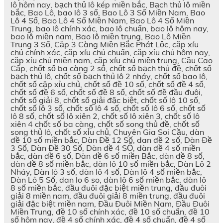
lô hôm nay, bạch thủ lô kép miền bắc, Bạch thủ lô miền
bắc, Bao Lô, bao lô 3 số, Bao Lô 3 Số Miền Nam, Bao
Lô 4 Số, Bao Lô 4 Số Miền Nam, Bao Lô 4 Số Miền
Trung, bao lô chính xác, bao lô chuẩn, bao lô hôm nay,
bao lô miền nam, Bao lô miền trung, Bao Lô Miền
Trung 3 Số, Cặp 3 Càng Miền Bắc Phát Lộc, cặp xíu
chủ chính xác, cặp xíu chủ chuẩn, cặp xỉu chủ hôm nay,
cặp xỉu chủ miền nam, cặp xíu chủ miền trung, Cầu Cao
Cấp, chốt số ba càng 2 số, chốt số bạch thủ đề, chốt số
bạch thủ lô, chốt số bạch thủ lô 2 nháy, chốt số bao lô,
chốt số cặp xỉu chủ, chốt số đề 10 số, chốt số đề 4 số,
chốt số đề 6 số, chốt số đề 8 số, chốt số đề đầu đuôi,
chốt số giải 8, chốt số giải đặc biệt, chốt số lô 10 số,
chốt số lô 3 số, chốt số lô 4 số, chốt số lô 6 số, chốt số
lô 8 số, chốt số lô xiên 2, chốt số lô xiên 3, chốt số lô
xiên 4 chốt số ba càng, chốt số song thủ đề, chốt số
song thủ lô, chốt số xỉu chủ, Chuyên Gia Soi Cầu, dàn
đề 10 số miền bắc, Dàn Đề 12 Số, dan đề 2 số, Dàn Đề
3 Số, Dàn Đề 30 Số, Dàn đề 4 SỐ, dàn đề 4 số miền
bắc, dàn đề 6 số, Dàn đề 6 số miền Bắc, dàn đề 8 số,
dàn đề 8 số miền bắc, dàn lô 10 số miền bắc, Dàn Lô 2
Nháy, Dàn lô 3 số, dàn lô 4 số, Dàn lô 4 số miền bắc,
Dàn Lô 5 Số, dan lo 6 so, dàn lô 6 số miền bắc, dàn lô
8 số miền bắc, đầu đuôi đặc biệt miền trung, đầu đuôi
giải 8 miền nam, đầu đuôi giải 8 miền trung, đầu đuôi
giải đặc biệt miền nam, Đầu Đuôi Miền Nam, Đầu Đuôi
Miền Trung, đề 10 số chính xác, đề 10 số chuẩn, đề 10
số hôm nay, đề 4 số chính xác, đề 4 số chuẩn, đề 4 số