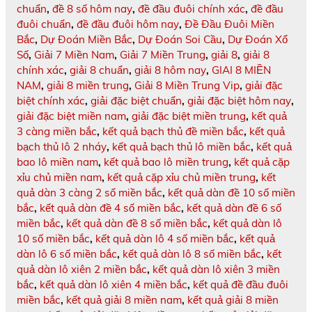
chuẩn
,
đề 8 số hôm nay
,
đề đầu đuôi chính xác
,
đề đầu
đuôi chuẩn
,
đề đầu đuôi hôm nay
,
Đề Đầu Đuôi Miền
Bắc
,
Dự Đoán Miền Bắc
,
Dự Đoán Soi Cầu
,
Dự Đoán Xổ
Số
,
Giải 7 Miền Nam
,
Giải 7 Miền Trung
,
giải 8
,
giải 8
chính xác
,
giải 8 chuẩn
,
giải 8 hôm nay
,
GIAI 8 MIỀN
NAM
,
giải 8 miền trung
,
Giải 8 Miền Trung Vip
,
giải đặc
biệt chính xác
,
giải đặc biệt chuẩn
,
giải đặc biệt hôm nay
,
giải đặc biệt miền nam
,
giải đặc biệt miền trung
,
kết quả
3 càng miền bắc
,
kết quả bạch thủ đề miền bắc
,
kết quả
bạch thủ lô 2 nháy
,
kết quả bạch thủ lô miền bắc
,
kết quả
bao lô miền nam
,
kết quả bao lô miền trung
,
kết quả cặp
xỉu chủ miền nam
,
kết quả cặp xỉu chủ miền trung
,
kết
quả dàn 3 càng 2 số miền bắc
,
kết quả dàn đề 10 số miền
bắc
,
kết quả dàn đề 4 số miền bắc
,
kết quả dàn đề 6 số
miền bắc
,
kết quả dàn đề 8 số miền bắc
,
kết quả dàn lô
10 số miền bắc
,
kết quả dàn lô 4 số miền bắc
,
kết quả
dàn lô 6 số miền bắc
,
kết quả dàn lô 8 số miền bắc
,
kết
quả dàn lô xiên 2 miền bắc
,
kết quả dàn lô xiên 3 miền
bắc
,
kết quả dàn lô xiên 4 miền bắc
,
kết quả đề đầu đuôi
miền bắc
,
kết quả giải 8 miền nam
,
kết quả giải 8 miền