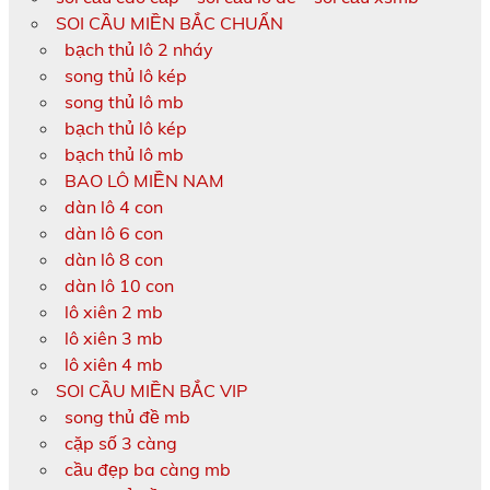
SOI CẦU MIỀN BẮC CHUẨN
bạch thủ lô 2 nháy
song thủ lô kép
song thủ lô mb
bạch thủ lô kép
bạch thủ lô mb
BAO LÔ MIỀN NAM
dàn lô 4 con
dàn lô 6 con
dàn lô 8 con
dàn lô 10 con
lô xiên 2 mb
lô xiên 3 mb
lô xiên 4 mb
SOI CẦU MIỀN BẮC VIP
song thủ đề mb
cặp số 3 càng
cầu đẹp ba càng mb