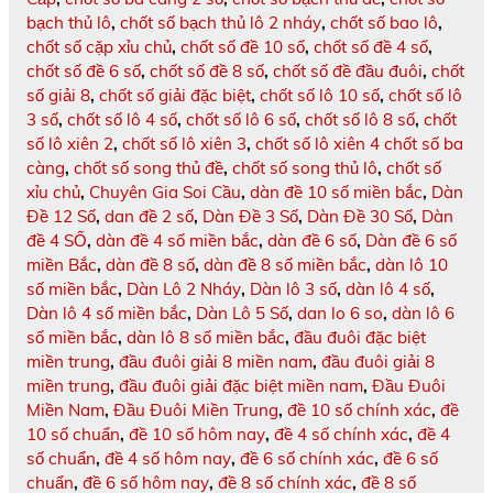
bạch thủ lô
,
chốt số bạch thủ lô 2 nháy
,
chốt số bao lô
,
chốt số cặp xỉu chủ
,
chốt số đề 10 số
,
chốt số đề 4 số
,
chốt số đề 6 số
,
chốt số đề 8 số
,
chốt số đề đầu đuôi
,
chốt
số giải 8
,
chốt số giải đặc biệt
,
chốt số lô 10 số
,
chốt số lô
3 số
,
chốt số lô 4 số
,
chốt số lô 6 số
,
chốt số lô 8 số
,
chốt
số lô xiên 2
,
chốt số lô xiên 3
,
chốt số lô xiên 4 chốt số ba
càng
,
chốt số song thủ đề
,
chốt số song thủ lô
,
chốt số
xỉu chủ
,
Chuyên Gia Soi Cầu
,
dàn đề 10 số miền bắc
,
Dàn
Đề 12 Số
,
dan đề 2 số
,
Dàn Đề 3 Số
,
Dàn Đề 30 Số
,
Dàn
đề 4 SỐ
,
dàn đề 4 số miền bắc
,
dàn đề 6 số
,
Dàn đề 6 số
miền Bắc
,
dàn đề 8 số
,
dàn đề 8 số miền bắc
,
dàn lô 10
số miền bắc
,
Dàn Lô 2 Nháy
,
Dàn lô 3 số
,
dàn lô 4 số
,
Dàn lô 4 số miền bắc
,
Dàn Lô 5 Số
,
dan lo 6 so
,
dàn lô 6
số miền bắc
,
dàn lô 8 số miền bắc
,
đầu đuôi đặc biệt
miền trung
,
đầu đuôi giải 8 miền nam
,
đầu đuôi giải 8
miền trung
,
đầu đuôi giải đặc biệt miền nam
,
Đầu Đuôi
Miền Nam
,
Đầu Đuôi Miền Trung
,
đề 10 số chính xác
,
đề
10 số chuẩn
,
đề 10 số hôm nay
,
đề 4 số chính xác
,
đề 4
số chuẩn
,
đề 4 số hôm nay
,
đề 6 số chính xác
,
đề 6 số
chuẩn
,
đề 6 số hôm nay
,
đề 8 số chính xác
,
đề 8 số