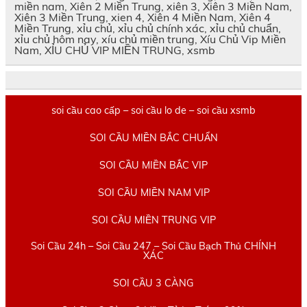
miền nam, Xiên 2 Miền Trung, xiên 3, Xiên 3 Miền Nam,
Xiên 3 Miền Trung, xien 4, Xiên 4 Miền Nam, Xiên 4
Miền Trung, xỉu chủ, xỉu chủ chính xác, xỉu chủ chuẩn,
xỉu chủ hôm nay, xíu chủ miền trung, Xíu Chủ Vip Miền
Nam, XỈU CHỦ VIP MIỀN TRUNG, xsmb
soi cầu cao cấp – soi cầu lo de – soi cầu xsmb
SOI CẦU MIỀN BẮC CHUẨN
SOI CẦU MIỀN BẮC VIP
SOI CẦU MIỀN NAM VIP
SOI CẦU MIỀN TRUNG VIP
Soi Cầu 24h – Soi Cầu 247 – Soi Cầu Bạch Thủ CHÍNH
XÁC
SOI CẦU 3 CÀNG