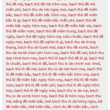
thủ đề mb
,
bạch thủ đề mb hôm nay
,
bạch thủ đề mb
miễn phí
,
bach thu de mb ngay mai
,
bạch thủ đề miền
bắc
,
bạch thủ đề miền bắc hôm nay
,
bạch thủ đề miền
bắc là gì
,
bạch thủ đề miền bắc miễn phí
,
bạch thủ đề
miền bắc ngày hôm nay
,
bạch thủ đề miền bắc vip
,
bạch
thủ đề miền nam
,
bạch thủ đề miền trung
,
bạch thủ đề
ngày
,
bạch thủ đề ngày hôm nay siêu chuẩn
,
bạch thủ đề
ngày mai
,
bạch thủ đề nghĩa là gì
,
bach thu de trong
thang
,
bach thu de tuyet mat
,
bạch thu đề xsmb
,
bach
thu de xsmb mien phi hom nay
,
bạch thủ đề.net
,
bach thu
dep nhat hom nay
,
bạch thủ lô bạch thủ đề là gì
,
bạch thủ
lô chuẩn
,
bạch thủ lô đề
,
bach thu lo de chinh xac nhat
,
bạch thủ lô đề mb
,
bach thu lo de mb hom nay
,
bạch thủ
lô đề miền bắc
,
bạch thủ lô đề miền bắc hôm nay
,
bạch
thủ lô đề miền bắc ngày hôm nay
,
bạch thủ lô đề miền
nam
,
bạch thủ lô đề miễn phí
,
bạch thủ lô đề ngày hôm
nay
,
bạch thủ lô đề ngày mai
,
bach thu lo de vip
,
bach
thu lo de xsmb hom nay
,
bạch thủ lô hôm nay
,
bach thu
mb
,
bảng đề miền bắc
,
bat bach thu lo de hang ngay
,
bộ
đề miền bắc
,
btđ miền bắc
,
cách ăn đề miền bắc
,
cách