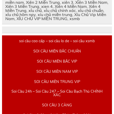
miền nam, Xiên 2 Miền Trung, xiên 3, Xiên 3 Miền Nam,
Xiên 3 Miền Trung, xien 4, Xiên 4 Miền Nam, Xiên 4
Miền Trung, xỉu chủ, xỉu chủ chính xác, xỉu chủ chuẩn,
xỉu chủ hôm nay, xíu chủ miền trung, Xíu Chủ Vip Miền
Nam, XỈU CHỦ VIP MIỀN TRUNG, xsmb
soi cầu cao cấp – soi cầu lo de – soi cầu xsmb
SOI CẦU MIỀN BẮC CHUẨN
SOI CẦU MIỀN BẮC VIP
SOI CẦU MIỀN NAM VIP
SOI CẦU MIỀN TRUNG VIP
Soi Cầu 24h – Soi Cầu 247 – Soi Cầu Bạch Thủ CHÍNH
XÁC
SOI CẦU 3 CÀNG