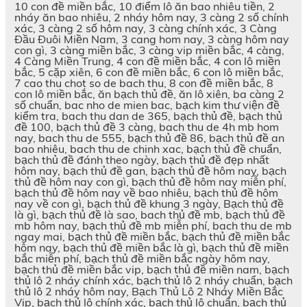
10 con đề miền bắc, 10 điểm lô ăn bao nhiêu tiền, 2
nháy ăn bao nhiêu, 2 nháy hôm nay, 3 càng 2 số chính
xác, 3 càng 2 số hôm nay, 3 càng chính xác, 3 Càng
Đầu Đuôi Miền Nam, 3 cang hom nay, 3 càng hôm nay
con gì, 3 càng miền bắc, 3 càng vip miền bắc, 4 càng,
4 Càng Miền Trung, 4 con đề miền bắc, 4 con lô miền
bắc, 5 cặp xiên, 6 con đề miền bắc, 6 con lô miền bắc,
7 cao thu chot so de bach thu, 8 con đề miền bắc, 8
con lô miền bắc, ăn bạch thủ đề, ăn lô xiên, ba càng 2
số chuẩn, bac nho de mien bac, bạch kim thư viện đề
kiểm tra, bach thu dan de 365, bạch thủ đề, bạch thủ
đề 100, bạch thủ đề 3 càng, bach thu de 4h mb hom
nay, bach thu de 555, bạch thủ đề 86, bạch thủ đề an
bao nhiêu, bach thu de chinh xac, bạch thủ đề chuẩn,
bạch thủ đề đánh theo ngày, bạch thủ đề đẹp nhất
hôm nay, bạch thủ đề gan, bạch thủ đề hôm nay, bạch
thủ đề hôm nay con gì, bạch thủ đề hôm nay miễn phí,
bạch thủ đề hôm nay về bao nhiêu, bạch thủ đề hôm
nay về con gì, bạch thủ đề khung 3 ngày, Bạch thủ đề
là gì, bạch thủ đề là sao, bach thủ đề mb, bạch thủ đề
mb hôm nay, bạch thủ đề mb miễn phí, bach thu de mb
ngay mai, bạch thủ đề miền bắc, bạch thủ đề miền bắc
hôm nay, bạch thủ đề miền bắc là gì, bạch thủ đề miền
bắc miễn phí, bạch thủ đề miền bắc ngày hôm nay,
bạch thủ đề miền bắc vip, bạch thủ đề miền nam, bạch
thủ lô 2 nháy chính xác, bạch thủ lô 2 nháy chuẩn, bạch
thủ lô 2 nháy hôm nay, Bạch Thủ Lô 2 Nháy Miền Bắc
Vip, bạch thủ lô chính xác, bạch thủ lô chuẩn, bạch thủ