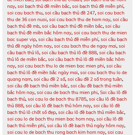
nay
,
soi bạch thủ đề miền bắc
,
soi bạch thủ đề miễn phí
,
soi cau bach thu
,
soi cầu bạch thủ đề 247
,
soi cau bach
thu de 36 con nuoi
,
soi cau bach thu de hom nay
,
soi cầu
bạch thủ đề mb
,
soi cầu bạch thủ đề miền bắc
,
soi cầu
bạch thủ đề miền bắc hôm nay
,
soi cau bach thu de mien
bac super vip
,
soi cầu bạch thủ đề miễn phí
,
soi cầu bạch
thủ đề ngày hôm nay
,
soi cau bach thu de ngay mai
,
soi
cầu bạch thủ lô
,
soi cầu bạch thủ lô đề 888
,
soi cầu bạch
thủ lô de miền bắc
,
soi cầu bạch thủ lô đề miền bắc hôm
nay
,
soi cau bach thu lo de mien bac mien phi
,
soi cầu
bạch thủ lô đề miền bắc ngày mai
,
soi cau bach thu lo de
quang nam
,
soi cầu đề 2 số
,
soi cầu đề 2 số trong tuần
,
soi cầu đề bạch thủ miền bắc
,
soi cầu đề bạch thủ miền
bắc hôm nay
,
soi cau de bach thu mien phi
,
Soi cầu lô đề
bạch thủ
,
soi cau lo de bach thu 8785
,
soi cầu lô đề bạch
thủ 888
,
soi cầu lô đề bạch thủ hôm nay
,
soi cầu lô đề
bạch thủ lô chốt số đẹp
,
soi cầu lô đề bạch thủ miền bắc
,
soi cau lo de bach thu mien bac hom nay
,
soi cầu lô đề
bạch thủ miễn phí
,
soi cầu lô đề bạch thủ ngày hôm nay
,
soi cau lo de bach thu rong bach kim hom nay
,
soi cau