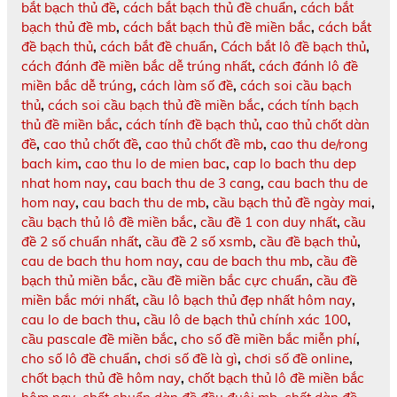
bắt bạch thủ đề
,
cách bắt bạch thủ đề chuẩn
,
cách bắt
bạch thủ đề mb
,
cách bắt bạch thủ đề miền bắc
,
cách bắt
đề bạch thủ
,
cách bắt đề chuẩn
,
Cách bắt lô đề bạch thủ
,
cách đánh đề miền bắc dễ trúng nhất
,
cách đánh lô đề
miền bắc dễ trúng
,
cách làm số đề
,
cách soi cầu bạch
thủ
,
cách soi cầu bạch thủ đề miền bắc
,
cách tính bạch
thủ đề miền bắc
,
cách tính đề bạch thủ
,
cao thủ chốt dàn
đề
,
cao thủ chốt đề
,
cao thủ chốt đề mb
,
cao thu de/rong
bach kim
,
cao thu lo de mien bac
,
cap lo bach thu dep
nhat hom nay
,
cau bach thu de 3 cang
,
cau bach thu de
hom nay
,
cau bach thu de mb
,
cầu bạch thủ đề ngày mai
,
cầu bạch thủ lô đề miền bắc
,
cầu đề 1 con duy nhất
,
cầu
đề 2 số chuẩn nhất
,
cầu đề 2 số xsmb
,
cầu đề bạch thủ
,
cau de bach thu hom nay
,
cau de bach thu mb
,
cầu đề
bạch thủ miền bắc
,
cầu đề miền bắc cực chuẩn
,
cầu đề
miền bắc mới nhất
,
cầu lô bạch thủ đẹp nhất hôm nay
,
cau lo de bach thu
,
cầu lô de bạch thủ chính xác 100
,
cầu pascale đề miền bắc
,
cho số đề miền bắc miễn phí
,
cho số lô đề chuẩn
,
chơi số đề là gì
,
chơi số đề online
,
chốt bạch thủ đề hôm nay
,
chốt bạch thủ lô đề miền bắc