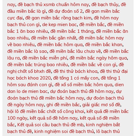
nay
,
đề bạch thủ xsmb chuẩn hôm nay
,
đề bạch thủy
,
đề
đầu miền bắc là gì
,
đề dự đoán số 2
,
đề gan miền bắc
cực đại
,
đề gan miền bắc rồng bạch kim
,
đề hôm nay
bạch thủ con gì
,
de kep mien bac
,
đề miền bắc
,
đề miền
bắc 1 ăn bao nhiêu
,
đề miền bắc 1 tháng
,
đề miền bắc ăn
bao nhiêu
,
đề miền bắc gần nhất
,
đề miền bắc hôm nay
về bao nhiêu
,
đề miền bắc hôm qua
,
đề miền bắc khan
,
đề miền bắc là sao
,
đề miền bắc lâu chưa về
,
đề miền bắc
lâu ra
,
đề miền bắc miễn phí
,
đề miền bắc ngày hôm qua
,
đề miền bắc trúng bao nhiêu
,
đề miền bắc về con gì
,
đề
nghị chốt sổ bhxh đề
,
đề thi thử bách khoa
,
đề thi thử đại
học bách khoa 2020
,
đề tổng 1 có mấy con
,
đề tổng 1
hôm sau đánh con gì
,
đề xổ số miền bắc hôm qua
,
dien
dan lo de mien bac
,
dự đoán bạch thủ đề hôm nay
,
dự
đoán bạch thủ đề miền bắc hôm nay
,
dự đoán bạch thủ
đề ngày hôm nay
,
ghi đề miền bắc
,
giải giấc mơ số đề
,
hội lô đề miền bắc chốt số công khai
,
kết quả đề miền bắc
100 ngày
,
kết quả số đề hôm nay
,
kết quả số đề miền
bắc
,
Kết quả soi cầu bạch thủ đề mb
,
kinh nghiệm bắt
bạch thủ đề
,
kinh nghiệm soi đề bạch thủ
,
lô bạch thủ