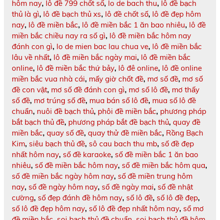
hôm nay
,
lô đề 799 chốt số
,
lo de bach thu
,
lô đề bạch
thủ là gì
,
lô đề bạch thủ xs
,
lô đề chốt số
,
lô đề đẹp hôm
nay
,
lô đề miền bắc
,
lô đề miền bắc 1 ăn bao nhiêu
,
lô đề
miền bắc chiều nay ra số gì
,
lô đề miền bắc hôm nay
đánh con gì
,
lo de mien bac lau chua ve
,
lô đề miền bắc
lâu về nhất
,
lô đề miền bắc ngày mai
,
lô đề miền bắc
online
,
lô đề miền bắc thứ bảy
,
lô đê online
,
lô đề online
miền bắc vua nhà cái
,
mấy giờ chốt đề
,
mơ số đề
,
mơ số
đề con vật
,
mơ số đề đánh con gì
,
mơ số lô đề
,
mơ thấy
số đề
,
mơ trúng số đề
,
mua bán số lô đề
,
mua số lô đề
chuẩn
,
nuôi đề bạch thủ
,
phôi đề miền bắc
,
phương pháp
bắt bạch thủ đề
,
phương pháp bắt đề bạch thủ
,
quay đề
miền bắc
,
quay số đề
,
quay thử đề miền bắc
,
Rồng Bạch
Kim
,
siêu bạch thủ đề
,
sô cau bach thu mb
,
số đề đẹp
nhất hôm nay
,
số đề karaoke
,
số đề miền bắc 1 ăn bao
nhiêu
,
số đề miền bắc hôm nay
,
số đề miền bắc hôm qua
,
số đề miền bắc ngày hôm nay
,
số đề miền trung hôm
nay
,
số đề ngày hôm nay
,
số đề ngày mai
,
số đề nhật
cường
,
số đẹp đánh đề hôm nay
,
số lô đề
,
số lô đề đẹp
,
số lô đề đẹp hôm nay
,
số lô đề đẹp nhất hôm nay
,
sổ mơ
đề miền bắc
,
soi bạch thủ đề chuẩn
,
soi bạch thủ đề hôm