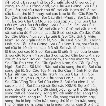
đề, số chuẩn song thủ lô, số chuẩn xỉu chủ, soi cau 3
cang, soi cầu 3 càng 2 số, Soi Cầu An Giang, Soi Cầu
Bạc Liêu, soi cầu bạch thủ đề, soi cầu bạch thủ lô, soi
cầu bạch thủ lô 2 nháy, soi cau bao lô, Soi Cầu Bến Tre,
Soi Cầu Bình Dương, Soi Cầu Bình Phước, Soi Cầu Bình
Thuận, Soi Cầu Cà Mau, soi cau cap xiu chu, Soi Cầu
Đà Lạt, Soi Cầu Đà Nẵng, Soi Cầu Đắc Lắc, Soi Cầu
Đắc Nông, Soi Cầu Đề, soi cầu đề 10 số, soi cầu de 4
số, soi cầu đề 6 số, soi cầu đề 8 số, soi cầu đề đầu đuôi,
Soi Cầu Đồng Nai, soi cầu giải 8, Soi Cầu Giải 8 Miền
Nam, soi cau giải đặc biệt, Soi Cầu Huế, Soi Cầu Khánh
Hoà, Soi Cầu Kiên Giang, Soi Cầu Kom Tum, soi cầu lô,
soi cầu lô 10 số, soi cầu lô 3 số, Soi cầu lô 4 số, soi cầu
lô 6 số, soi cầu lô 8 số, Soi cầu lô xiên 2, soi cau lo xien
3, soi cầu lô xiên 4 soi cầu 3 càng, Soi Cầu Long An, soi
cau mien bac, soi cau mien nam, soi cau mien trung,
Soi Cầu Phú Yên, Soi Cầu Quảng Nam, Soi Cầu Quảng
Ngãi, Soi Cầu Số Miền Bắc, soi cầu song thủ đề, Soi cầu
song thủ lô, Soi Cầu Tây Ninh, Soi Cầu Thành Phố, Soi
Cầu Tiền Giang, Soi Cầu Trà Vinh, Soi Cầu TTH, Soi
Cầu Từ Chuyên Gia, Soi Cầu Vĩnh Lon, SOI CẦU VIP,
Soi Cầu Vũng Tàu, Soi Cầu xiên 3, Soi cầu xiên 4, soi
cau xỉu chủ, Soi Cầu xổ số, Soi cầu XSMB, Soi xiên 2,
song thu đề, song thủ đề chính xác, song thủ đề chuẩn,
song thủ đề hôm nay, song thủ đề miền bắc, song thủ
lô chính xác, song thủ lô chuẩn, song thủ lô hôm nay,
song thủ lô kép miền bắc, song thủ lô miền bắc, song
thủ lô miền nam, song thu lo mien trung, xien 2, xiên 2