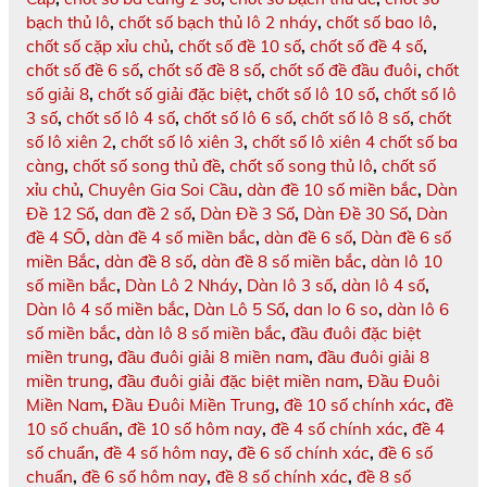
bạch thủ lô
,
chốt số bạch thủ lô 2 nháy
,
chốt số bao lô
,
chốt số cặp xỉu chủ
,
chốt số đề 10 số
,
chốt số đề 4 số
,
chốt số đề 6 số
,
chốt số đề 8 số
,
chốt số đề đầu đuôi
,
chốt
số giải 8
,
chốt số giải đặc biệt
,
chốt số lô 10 số
,
chốt số lô
3 số
,
chốt số lô 4 số
,
chốt số lô 6 số
,
chốt số lô 8 số
,
chốt
số lô xiên 2
,
chốt số lô xiên 3
,
chốt số lô xiên 4 chốt số ba
càng
,
chốt số song thủ đề
,
chốt số song thủ lô
,
chốt số
xỉu chủ
,
Chuyên Gia Soi Cầu
,
dàn đề 10 số miền bắc
,
Dàn
Đề 12 Số
,
dan đề 2 số
,
Dàn Đề 3 Số
,
Dàn Đề 30 Số
,
Dàn
đề 4 SỐ
,
dàn đề 4 số miền bắc
,
dàn đề 6 số
,
Dàn đề 6 số
miền Bắc
,
dàn đề 8 số
,
dàn đề 8 số miền bắc
,
dàn lô 10
số miền bắc
,
Dàn Lô 2 Nháy
,
Dàn lô 3 số
,
dàn lô 4 số
,
Dàn lô 4 số miền bắc
,
Dàn Lô 5 Số
,
dan lo 6 so
,
dàn lô 6
số miền bắc
,
dàn lô 8 số miền bắc
,
đầu đuôi đặc biệt
miền trung
,
đầu đuôi giải 8 miền nam
,
đầu đuôi giải 8
miền trung
,
đầu đuôi giải đặc biệt miền nam
,
Đầu Đuôi
Miền Nam
,
Đầu Đuôi Miền Trung
,
đề 10 số chính xác
,
đề
10 số chuẩn
,
đề 10 số hôm nay
,
đề 4 số chính xác
,
đề 4
số chuẩn
,
đề 4 số hôm nay
,
đề 6 số chính xác
,
đề 6 số
chuẩn
,
đề 6 số hôm nay
,
đề 8 số chính xác
,
đề 8 số