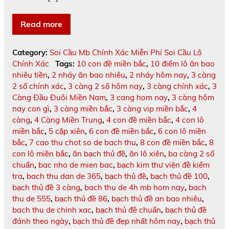
Read more
Category:
Soi Cầu Mb Chính Xác Miễn Phí Soi Cầu Lô
Chính Xác
Tags:
10 con đề miền bắc
,
10 điểm lô ăn bao
nhiêu tiền
,
2 nháy ăn bao nhiêu
,
2 nháy hôm nay
,
3 càng
2 số chính xác
,
3 càng 2 số hôm nay
,
3 càng chính xác
,
3
Càng Đầu Đuôi Miền Nam
,
3 cang hom nay
,
3 càng hôm
nay con gì
,
3 càng miền bắc
,
3 càng vip miền bắc
,
4
càng
,
4 Càng Miền Trung
,
4 con đề miền bắc
,
4 con lô
miền bắc
,
5 cặp xiên
,
6 con đề miền bắc
,
6 con lô miền
bắc
,
7 cao thu chot so de bach thu
,
8 con đề miền bắc
,
8
con lô miền bắc
,
ăn bạch thủ đề
,
ăn lô xiên
,
ba càng 2 số
chuẩn
,
bac nho de mien bac
,
bạch kim thư viện đề kiểm
tra
,
bach thu dan de 365
,
bạch thủ đề
,
bạch thủ đề 100
,
bạch thủ đề 3 càng
,
bach thu de 4h mb hom nay
,
bach
thu de 555
,
bạch thủ đề 86
,
bạch thủ đề an bao nhiêu
,
bach thu de chinh xac
,
bạch thủ đề chuẩn
,
bạch thủ đề
đánh theo ngày
,
bạch thủ đề đẹp nhất hôm nay
,
bạch thủ