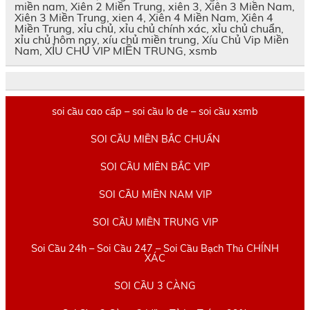
miền nam, Xiên 2 Miền Trung, xiên 3, Xiên 3 Miền Nam,
Xiên 3 Miền Trung, xien 4, Xiên 4 Miền Nam, Xiên 4
Miền Trung, xỉu chủ, xỉu chủ chính xác, xỉu chủ chuẩn,
xỉu chủ hôm nay, xíu chủ miền trung, Xíu Chủ Vip Miền
Nam, XỈU CHỦ VIP MIỀN TRUNG, xsmb
soi cầu cao cấp – soi cầu lo de – soi cầu xsmb
SOI CẦU MIỀN BẮC CHUẨN
SOI CẦU MIỀN BẮC VIP
SOI CẦU MIỀN NAM VIP
SOI CẦU MIỀN TRUNG VIP
Soi Cầu 24h – Soi Cầu 247 – Soi Cầu Bạch Thủ CHÍNH
XÁC
SOI CẦU 3 CÀNG