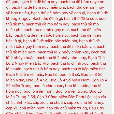
đề gan
,
bạch thủ đề hôm nay
,
bạch thủ đề hôm nay con
gì
,
bạch thủ đề hôm nay miễn phí
,
bạch thủ đề hôm nay
về bao nhiêu
,
bạch thủ đề hôm nay về con gì
,
bạch thủ đề
khung 3 ngày
,
Bạch thủ đề là gì
,
bạch thủ đề là sao
,
bach
thủ đề mb
,
bạch thủ đề mb hôm nay
,
bạch thủ đề mb
miễn phí
,
bach thu de mb ngay mai
,
bạch thủ đề miền
bắc
,
bạch thủ đề miền bắc hôm nay
,
bạch thủ đề miền
bắc là gì
,
bạch thủ đề miền bắc miễn phí
,
bạch thủ đề
miền bắc ngày hôm nay
,
bạch thủ đề miền bắc vip
,
bạch
thủ đề miền nam
,
bạch thủ lô 2 nháy chính xác
,
bạch thủ
lô 2 nháy chuẩn
,
bạch thủ lô 2 nháy hôm nay
,
Bạch Thủ
Lô 2 Nháy Miền Bắc Vip
,
bạch thủ lô chính xác
,
bạch thủ
lô chuẩn
,
bạch thủ lô hôm nay
,
bạch thủ lô kép miền bắc
,
Bạch thủ lô miền bắc
,
Bao Lô
,
bao lô 3 số
,
Bao Lô 3 Số
Miền Nam
,
Bao Lô 4 Số
,
Bao Lô 4 Số Miền Nam
,
Bao Lô 4
Số Miền Trung
,
bao lô chính xác
,
bao lô chuẩn
,
bao lô
hôm nay
,
bao lô miền nam
,
Bao lô miền trung
,
Bao Lô
Miền Trung 3 Số
,
Cặp 3 Càng Miền Bắc Phát Lộc
,
cặp xíu
chủ chính xác
,
cặp xíu chủ chuẩn
,
cặp xỉu chủ hôm nay
,
cặp xỉu chủ miền nam
,
cặp xíu chủ miền trung
,
Cầu Cao
Cấp
,
chốt số ba càng 2 số
,
chốt số bạch thủ đề
,
chốt số