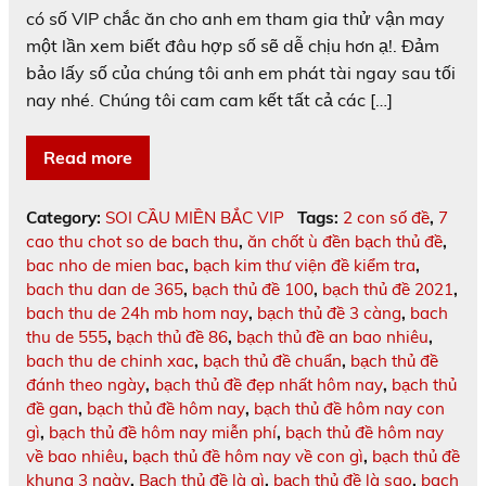
có số VIP chắc ăn cho anh em tham gia thử vận may
một lần xem biết đâu hợp số sẽ dễ chịu hơn ạ!. Đảm
bảo lấy số của chúng tôi anh em phát tài ngay sau tối
nay nhé. Chúng tôi cam cam kết tất cả các […]
Read more
Category:
SOI CẦU MIỀN BẮC VIP
Tags:
2 con số đề
,
7
cao thu chot so de bach thu
,
ăn chốt ù đền bạch thủ đề
,
bac nho de mien bac
,
bạch kim thư viện đề kiểm tra
,
bach thu dan de 365
,
bạch thủ đề 100
,
bạch thủ đề 2021
,
bach thu de 24h mb hom nay
,
bạch thủ đề 3 càng
,
bach
thu de 555
,
bạch thủ đề 86
,
bạch thủ đề an bao nhiêu
,
bach thu de chinh xac
,
bạch thủ đề chuẩn
,
bạch thủ đề
đánh theo ngày
,
bạch thủ đề đẹp nhất hôm nay
,
bạch thủ
đề gan
,
bạch thủ đề hôm nay
,
bạch thủ đề hôm nay con
gì
,
bạch thủ đề hôm nay miễn phí
,
bạch thủ đề hôm nay
về bao nhiêu
,
bạch thủ đề hôm nay về con gì
,
bạch thủ đề
khung 3 ngày
,
Bạch thủ đề là gì
,
bạch thủ đề là sao
,
bach