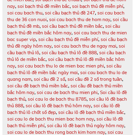
nay
,
soi bạch thủ đề miền bắc
,
soi bạch thủ đề miễn phí
,
soi cau bach thu
,
soi cầu bạch thủ đề 247
,
soi cau bach
thu de 36 con nuoi
,
soi cau bach thu de hom nay
,
soi cầu
bạch thủ đề mb
,
soi cầu bạch thủ đề miền bắc
,
soi cầu
bạch thủ đề miền bắc hôm nay
,
soi cau bach thu de mien
bac super vip
,
soi cầu bạch thủ đề miễn phí
,
soi cầu bạch
thủ đề ngày hôm nay
,
soi cau bach thu de ngay mai
,
soi
cầu bạch thủ lô
,
soi cầu bạch thủ lô đề 888
,
soi cầu bạch
thủ lô de miền bắc
,
soi cầu bạch thủ lô đề miền bắc hôm
nay
,
soi cau bach thu lo de mien bac mien phi
,
soi cầu
bạch thủ lô đề miền bắc ngày mai
,
soi cau bach thu lo de
quang nam
,
soi cầu đề 2 số
,
soi cầu đề 2 số trong tuần
,
soi cầu đề bạch thủ miền bắc
,
soi cầu đề bạch thủ miền
bắc hôm nay
,
soi cau de bach thu mien phi
,
Soi cầu lô đề
bạch thủ
,
soi cau lo de bach thu 8785
,
soi cầu lô đề bạch
thủ 888
,
soi cầu lô đề bạch thủ hôm nay
,
soi cầu lô đề
bạch thủ lô chốt số đẹp
,
soi cầu lô đề bạch thủ miền bắc
,
soi cau lo de bach thu mien bac hom nay
,
soi cầu lô đề
bạch thủ miễn phí
,
soi cầu lô đề bạch thủ ngày hôm nay
,
soi cau lo de bach thu rong bach kim hom nay
,
soi cau