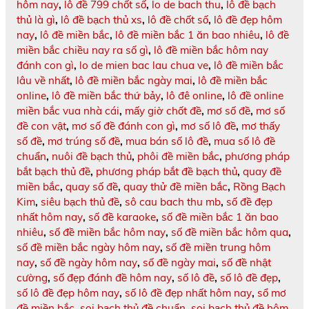
hôm nay
,
lô đề 799 chốt số
,
lo de bach thu
,
lô đề bạch
thủ là gì
,
lô đề bạch thủ xs
,
lô đề chốt số
,
lô đề đẹp hôm
nay
,
lô đề miền bắc
,
lô đề miền bắc 1 ăn bao nhiêu
,
lô đề
miền bắc chiều nay ra số gì
,
lô đề miền bắc hôm nay
đánh con gì
,
lo de mien bac lau chua ve
,
lô đề miền bắc
lâu về nhất
,
lô đề miền bắc ngày mai
,
lô đề miền bắc
online
,
lô đề miền bắc thứ bảy
,
lô đê online
,
lô đề online
miền bắc vua nhà cái
,
mấy giờ chốt đề
,
mơ số đề
,
mơ số
đề con vật
,
mơ số đề đánh con gì
,
mơ số lô đề
,
mơ thấy
số đề
,
mơ trúng số đề
,
mua bán số lô đề
,
mua số lô đề
chuẩn
,
nuôi đề bạch thủ
,
phôi đề miền bắc
,
phương pháp
bắt bạch thủ đề
,
phương pháp bắt đề bạch thủ
,
quay đề
miền bắc
,
quay số đề
,
quay thử đề miền bắc
,
Rồng Bạch
Kim
,
siêu bạch thủ đề
,
sô cau bach thu mb
,
số đề đẹp
nhất hôm nay
,
số đề karaoke
,
số đề miền bắc 1 ăn bao
nhiêu
,
số đề miền bắc hôm nay
,
số đề miền bắc hôm qua
,
số đề miền bắc ngày hôm nay
,
số đề miền trung hôm
nay
,
số đề ngày hôm nay
,
số đề ngày mai
,
số đề nhật
cường
,
số đẹp đánh đề hôm nay
,
số lô đề
,
số lô đề đẹp
,
số lô đề đẹp hôm nay
,
số lô đề đẹp nhất hôm nay
,
sổ mơ
đề miền bắc
,
soi bạch thủ đề chuẩn
,
soi bạch thủ đề hôm