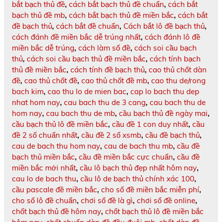
bắt bạch thủ đề
,
cách bắt bạch thủ đề chuẩn
,
cách bắt
bạch thủ đề mb
,
cách bắt bạch thủ đề miền bắc
,
cách bắt
đề bạch thủ
,
cách bắt đề chuẩn
,
Cách bắt lô đề bạch thủ
,
cách đánh đề miền bắc dễ trúng nhất
,
cách đánh lô đề
miền bắc dễ trúng
,
cách làm số đề
,
cách soi cầu bạch
thủ
,
cách soi cầu bạch thủ đề miền bắc
,
cách tính bạch
thủ đề miền bắc
,
cách tính đề bạch thủ
,
cao thủ chốt dàn
đề
,
cao thủ chốt đề
,
cao thủ chốt đề mb
,
cao thu de/rong
bach kim
,
cao thu lo de mien bac
,
cap lo bach thu dep
nhat hom nay
,
cau bach thu de 3 cang
,
cau bach thu de
hom nay
,
cau bach thu de mb
,
cầu bạch thủ đề ngày mai
,
cầu bạch thủ lô đề miền bắc
,
cầu đề 1 con duy nhất
,
cầu
đề 2 số chuẩn nhất
,
cầu đề 2 số xsmb
,
cầu đề bạch thủ
,
cau de bach thu hom nay
,
cau de bach thu mb
,
cầu đề
bạch thủ miền bắc
,
cầu đề miền bắc cực chuẩn
,
cầu đề
miền bắc mới nhất
,
cầu lô bạch thủ đẹp nhất hôm nay
,
cau lo de bach thu
,
cầu lô de bạch thủ chính xác 100
,
cầu pascale đề miền bắc
,
cho số đề miền bắc miễn phí
,
cho số lô đề chuẩn
,
chơi số đề là gì
,
chơi số đề online
,
chốt bạch thủ đề hôm nay
,
chốt bạch thủ lô đề miền bắc