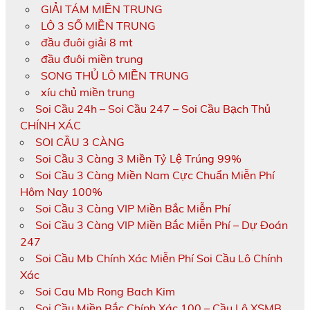
GIẢI TÁM MIỀN TRUNG
LÔ 3 SỐ MIỀN TRUNG
đầu đuôi giải 8 mt
đầu đuôi miền trung
SONG THỦ LÔ MIỀN TRUNG
xíu chủ miền trung
Soi Cầu 24h – Soi Cầu 247 – Soi Cầu Bạch Thủ
CHÍNH XÁC
SOI CẦU 3 CÀNG
Soi Cầu 3 Càng 3 Miền Tỷ Lệ Trúng 99%
Soi Cầu 3 Càng Miền Nam Cực Chuẩn Miễn Phí
Hôm Nay 100%
Soi Cầu 3 Càng VIP Miền Bắc Miễn Phí
Soi Cầu 3 Càng VIP Miền Bắc Miễn Phí – Dự Đoán
247
Soi Cầu Mb Chính Xác Miễn Phí Soi Cầu Lô Chính
Xác
Soi Cau Mb Rong Bach Kim
Soi Cầu Miền Bắc Chính Xác 100 – Cầu Lô XSMB