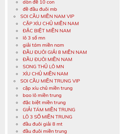
dàn đề 10 con
đề đầu đuôi mb
SOI CẦU MIỀN NAM VIP
CẶP XÍU CHỦ MIỀN NAM
ĐẶC BIỆT MIỀN NAM
lô 3 số mn
giải tám miền nam
ô
ĐẦU ĐUÔI GIẢI 8 MIỀN NAM
ĐẦU ĐUÔI MIỀN NAM
SONG THỦ LÔ MN
XÍU CHỦ MIỀN NAM
SOI CẦU MIỀN TRUNG VIP
cặp xíu chủ miền trung
bao lô miền trung
đặc biệt miền trung
GIẢI TÁM MIỀN TRUNG
LÔ 3 SỐ MIỀN TRUNG
đầu đuôi giải 8 mt
đầu đuôi miền trung