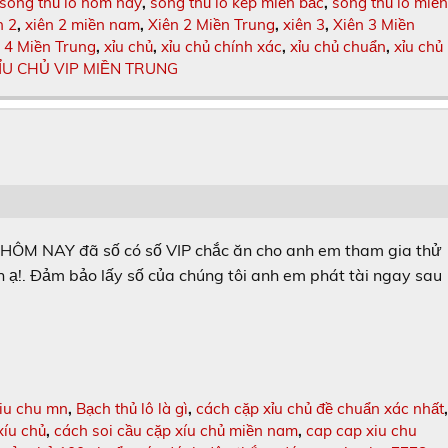
song thủ lô hôm nay
,
song thủ lô kép miền bắc
,
song thủ lô miề
n 2
,
xiên 2 miền nam
,
Xiên 2 Miền Trung
,
xiên 3
,
Xiên 3 Miền
 4 Miền Trung
,
xỉu chủ
,
xỉu chủ chính xác
,
xỉu chủ chuẩn
,
xỉu chủ
ỈU CHỦ VIP MIỀN TRUNG
 NAY đã số có số VIP chắc ăn cho anh em tham gia thử
 ạ!. Đảm bảo lấy số của chúng tôi anh em phát tài ngay sau
iu chu mn
,
Bạch thủ lô là gì
,
cách cặp xỉu chủ đề chuẩn xác nhất
,
xíu chủ
,
cách soi cầu cặp xíu chủ miền nam
,
cap cap xiu chu