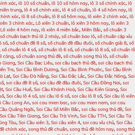
hính xác
,
lô 10 số chuẩn
,
lô 10 số hôm nay
,
lô 3 số chính xác
,
lô
 miền trung
,
lô 4 số chính xác
,
lô 4 số chuẩn
,
lô 4 số hôm nay
,
lô
 chính xác
,
lô 8 số chuẩn
,
lô 8 số hôm nay
,
lô xiên 2 chính xác
,
lô
xiên 3 chính xác
,
Lô xiên 3 chuẩn
,
lô xiên 3 hôm nay
,
lô xiên 3
,
Lô xiên 4 hôm nay
,
lô xiên 4 miền bắc
,
Miền Bắc
,
số chuẩn 3
,
số chuẩn bạch thủ lô 2 nháy
,
số chuẩn bao lô
,
số chuẩn cặp xỉu
6 số
,
số chuẩn đề 8 số
,
số chuẩn đề đầu đuôi
,
số chuẩn giải 8
,
số
,
số chuẩn lô 4 số
,
số chuẩn lô 6 số
,
số chuẩn lô 8 số
,
số chuẩn l
 3 càng
,
số chuẩn song thủ đề
,
số chuẩn song thủ lô
,
số chuẩn
n Giang
,
Soi Cầu Bạc Liêu
,
soi cầu bạch thủ đề
,
soi cầu bạch thủ
Bến Tre
,
Soi Cầu Bình Dương
,
Soi Cầu Bình Phước
,
Soi Cầu Bình
à Lạt
,
Soi Cầu Đà Nẵng
,
Soi Cầu Đắc Lắc
,
Soi Cầu Đắc Nông
,
Soi
số
,
soi cầu đề 8 số
,
soi cầu đề đầu đuôi
,
Soi Cầu Đồng Nai
,
soi
ệt
,
Soi Cầu Huế
,
Soi Cầu Khánh Hoà
,
Soi Cầu Kiên Giang
,
Soi
số
,
Soi cầu lô 4 số
,
soi cầu lô 6 số
,
soi cầu lô 8 số
,
Soi cầu lô xiên
i Cầu Long An
,
soi cau mien bac
,
soi cau mien nam
,
soi cau
 Cầu Quảng Ngãi
,
Soi Cầu Số Miền Bắc
,
soi cầu song thủ đề
,
Soi
Soi Cầu Tiền Giang
,
Soi Cầu Trà Vinh
,
Soi Cầu TTH
,
Soi Cầu Từ
Vũng Tàu
,
Soi Cầu xiên 3
,
Soi cầu xiên 4
,
soi cau xỉu chủ
,
Soi Cầu
đề chính xác
,
song thủ đề chuẩn
,
song thủ đề hôm nay
,
song thủ