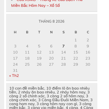
Miền Bắc Hôm Nay – Xổ Số
THÁNG 8 2026
H
B
T
N
S
B
C
1
2
3
4
5
6
7
8
9
10
11
12
13
14
15
16
17
18
19
20
21
22
23
24
25
26
27
28
29
30
31
« Th2
p
10 con đề miền bắc, 10 điểm lô ăn bao nhiêu
tiền, 2 nháy ăn bao nhiêu, 2 nháy hôm nay, 3
càng 2 số chính xác, 3 càng 2 số hôm nay, 3
càng chính xác, 3 Càng Đầu Đuôi Miền Nam, 3
cang hom nay, 3 càng hôm nay con gì, 3 càng
miền bắc, 3 càng vip miền bắc, 4 càng, 4 Càng