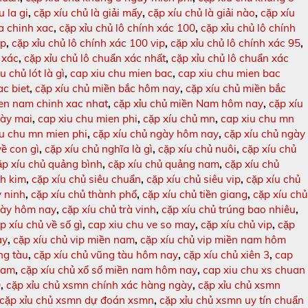
u la gi
,
cặp xíu chủ là giải mấy
,
cặp xíu chủ là giải nào
,
cặp xíu
a chinh xac
,
cặp xỉu chủ lô chính xác 100
,
cặp xỉu chủ lô chính
ẹp
,
cặp xỉu chủ lô chính xác 100 vip
,
cặp xỉu chủ lô chính xác 95
,
 xác
,
cặp xỉu chủ lô chuẩn xác nhất
,
cặp xỉu chủ lô chuẩn xác
u chủ lót là gì
,
cap xiu chu mien bac
,
cap xiu chu mien bac
ac biet
,
cặp xíu chủ miền bắc hôm nay
,
cặp xíu chủ miền bắc
ien nam chinh xac nhat
,
cặp xỉu chủ miền Nam hôm nay
,
cặp xíu
gày mai
,
cap xiu chu mien phi
,
cặp xíu chủ mn
,
cap xiu chu mn
iu chu mn mien phi
,
cặp xíu chủ ngày hôm nay
,
cặp xíu chủ ngày
ề con gì
,
cặp xíu chủ nghĩa là gì
,
cặp xíu chủ nuôi
,
cặp xíu chủ
ặp xíu chủ quảng bình
,
cặp xíu chủ quảng nam
,
cặp xíu chủ
ch kim
,
cặp xíu chủ siêu chuẩn
,
cặp xíu chủ siêu vip
,
cặp xíu chủ
y ninh
,
cặp xíu chủ thành phố
,
cặp xíu chủ tiền giang
,
cặp xíu chủ
ngày hôm nay
,
cặp xíu chủ trà vinh
,
cặp xíu chủ trúng bao nhiêu
,
p xíu chủ về số gì
,
cap xiu chu ve so may
,
cặp xíu chủ vip
,
cặp
ay
,
cặp xíu chủ vip miền nam
,
cặp xíu chủ vip miền nam hôm
ng tàu
,
cặp xíu chủ vũng tàu hôm nay
,
cặp xíu chủ xiên 3
,
cap
 nam
,
cặp xíu chủ xổ số miền nam hôm nay
,
cap xiu chu xs chuan
0
,
cặp xỉu chủ xsmn chính xác hàng ngày
,
cặp xỉu chủ xsmn
cặp xỉu chủ xsmn dự đoán xsmn
,
cặp xỉu chủ xsmn uy tín chuẩn