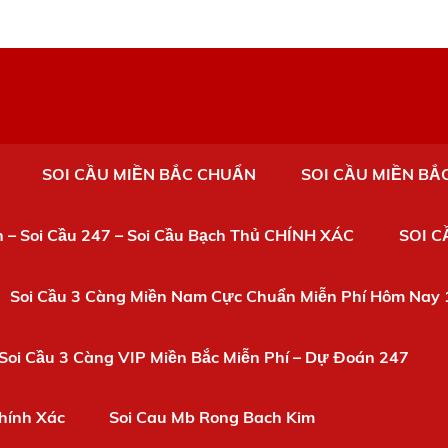
SOI CẦU MIỀN BẮC CHUẨN
SOI CẦU MIỀN BẮC
h – Soi Cầu 247 – Soi Cầu Bạch Thủ CHÍNH XÁC
SOI C
Soi Cầu 3 Càng Miền Nam Cực Chuẩn Miễn Phí Hôm Nay
Soi Cầu 3 Càng VIP Miền Bắc Miễn Phí – Dự Đoán 247
Chính Xác
Soi Cau Mb Rong Bach Kim