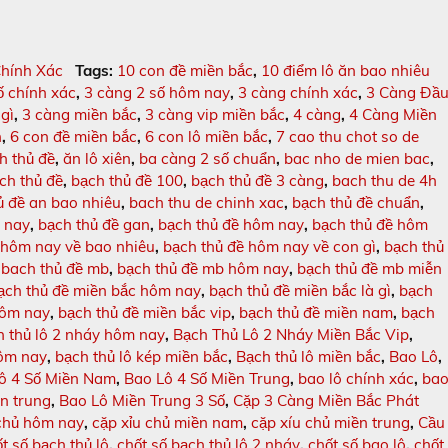
Chính Xác
Tags:
10 con đề miền bắc
,
10 điểm lô ăn bao nhiêu
ố chính xác
,
3 càng 2 số hôm nay
,
3 càng chính xác
,
3 Càng Đầ
gì
,
3 càng miền bắc
,
3 càng vip miền bắc
,
4 càng
,
4 Càng Miền
n
,
6 con đề miền bắc
,
6 con lô miền bắc
,
7 cao thu chot so de
h thủ đề
,
ăn lô xiên
,
ba càng 2 số chuẩn
,
bac nho de mien bac
,
ch thủ đề
,
bạch thủ đề 100
,
bạch thủ đề 3 càng
,
bach thu de 4h
ủ đề an bao nhiêu
,
bach thu de chinh xac
,
bạch thủ đề chuẩn
,
m nay
,
bạch thủ đề gan
,
bạch thủ đề hôm nay
,
bạch thủ đề hôm
 hôm nay về bao nhiêu
,
bạch thủ đề hôm nay về con gì
,
bạch thủ
,
bach thủ đề mb
,
bạch thủ đề mb hôm nay
,
bạch thủ đề mb miễn
ạch thủ đề miền bắc hôm nay
,
bạch thủ đề miền bắc là gì
,
bạch
hôm nay
,
bạch thủ đề miền bắc vip
,
bạch thủ đề miền nam
,
bạch
h thủ lô 2 nháy hôm nay
,
Bạch Thủ Lô 2 Nháy Miền Bắc Vip
,
hôm nay
,
bạch thủ lô kép miền bắc
,
Bạch thủ lô miền bắc
,
Bao Lô
,
ô 4 Số Miền Nam
,
Bao Lô 4 Số Miền Trung
,
bao lô chính xác
,
ba
n trung
,
Bao Lô Miền Trung 3 Số
,
Cặp 3 Càng Miền Bắc Phát
 chủ hôm nay
,
cặp xỉu chủ miền nam
,
cặp xíu chủ miền trung
,
Cầu
t số bạch thủ lô
,
chốt số bạch thủ lô 2 nháy
,
chốt số bao lô
,
chốt