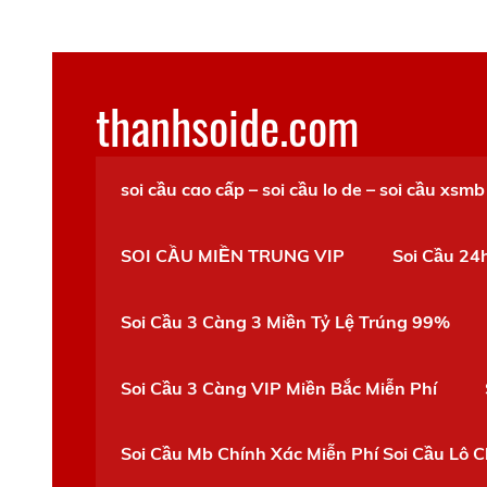
Skip
to
content
thanhsoide.com
soi cầu cao cấp – soi cầu lo de – soi cầu xsmb
SOI CẦU MIỀN TRUNG VIP
Soi Cầu 24
Soi Cầu 3 Càng 3 Miền Tỷ Lệ Trúng 99%
Soi Cầu 3 Càng VIP Miền Bắc Miễn Phí
Soi Cầu Mb Chính Xác Miễn Phí Soi Cầu Lô 