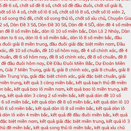
ố đề 6 số
,
chốt số đề 8 số
,
chốt số đề đầu đuôi
,
chốt số giải 8
,
hốt số lô 4 số
,
chốt số lô 6 số
,
chốt số lô 8 số
,
chốt số lô xiên 2
,
t số song thủ đề
,
chốt số song thủ lô
,
chốt số xỉu chủ
,
Chuyên Gi
2 số
,
Dàn Đề 3 Số
,
Dàn Đề 30 Số
,
Dàn đề 4 SỐ
,
dàn đề 4 số miề
àn đề 8 số miền bắc
,
dàn lô 10 số miền bắc
,
Dàn Lô 2 Nháy
,
Dàn
,
dan lo 6 so
,
dàn lô 6 số miền bắc
,
dàn lô 8 số miền bắc
,
đầu
 đuôi giải 8 miền trung
,
đầu đuôi giải đặc biệt miền nam
,
Đầu
 xác
,
đề 10 số chuẩn
,
đề 10 số hôm nay
,
đề 4 số chính xác
,
đề 4
 chuẩn
,
đề 6 số hôm nay
,
đề 8 số chính xác
,
đề 8 số chuẩn
,
đề 8
,
đề đầu đuôi hôm nay
,
Đề Đầu Đuôi Miền Bắc
,
Dự Đoán Miền
am
,
Giải 7 Miền Trung
,
giải 8
,
giải 8 chính xác
,
giải 8 chuẩn
,
giải 8
Miền Trung Vip
,
giải đặc biệt chính xác
,
giải đặc biệt chuẩn
,
giải
 miền trung
,
kết quả 3 càng miền bắc
,
kết quả bạch thủ đề miền
ền bắc
,
kết quả bao lô miền nam
,
kết quả bao lô miền trung
,
kết
ung
,
kết quả dàn 3 càng 2 số miền bắc
,
kết quả dàn đề 10 số
 6 số miền bắc
,
kết quả dàn đề 8 số miền bắc
,
kết quả dàn lô 10
lô 6 số miền bắc
,
kết quả dàn lô 8 số miền bắc
,
kết quả dàn lô
ả dàn lô xiên 4 miền bắc
,
kết quả đề đầu đuôi miền bắc
,
kết quả
i đặc biệt miền nam
,
kết quả giải đặc biệt miền trung
,
kết quả lô 3
thủ đề miền bắc
,
kết quả song thủ lô miền bắc
,
kết quả xỉu chủ