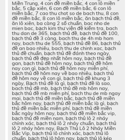
Miền Trung, 4 con đề miền bắc, 4 con lô miền
bắc, 5 cặp xiên, 6 con đề miền bắc, 6 con lô
miền bắc, 7 cao thu chot so de bach thu, 8 con
đề miền bắc, 8 con lô miền bắc, ăn bạch thủ đề,
ăn lô xiên, ba càng 2 số chuẩn, bac nho de
mien bac, bạch kim thư viện đề kiểm tra, bach
thu dan de 365, bạch thủ đề, bạch thủ đề 100,
bạch thủ đề 3 càng, bach thu de 4h mb hom
nay, bach thu de 555, bạch thủ đề 86, bạch thủ
đề an bao nhiêu, bach thu de chinh xac, bạch
thủ đề chuẩn, bạch thủ đề đánh theo ngày,
bạch thủ đề đẹp nhất hôm nay, bạch thủ đề
gan, bạch thủ đề hôm nay, bạch thủ đề hôm
nay con gì, bạch thủ đề hôm nay miễn phí,
bạch thủ đề hôm nay về bao nhiêu, bạch thủ
đề hôm nay về con gì, bạch thủ đề khung 3
ngày, Bạch thủ đề là gì, bạch thủ đề là sao,
bach thủ đề mb, bạch thủ đề mb hôm nay,
bạch thủ đề mb miễn phí, bach thu de mb ngay
mai, bạch thủ đề miền bắc, bạch thủ đề miền
bắc hôm nay, bạch thủ đề miền bắc là gì, bạch
thủ đề miền bắc miễn phí, bạch thủ đề miền
bắc ngày hôm nay, bạch thủ đề miền bắc vip,
bạch thủ đề miền nam, bạch thủ lô 2 nháy
chính xác, bạch thủ lô 2 nháy chuẩn, bạch thủ
lô 2 nháy hôm nay, Bạch Thủ Lô 2 Nháy Miền
Bắc Vip, bạch thủ lô chính xác, bạch thủ lô
chuẩn, bạch thủ lô hôm nay, bạch thủ lô kép