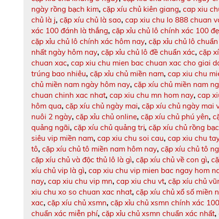
ngày rồng bạch kim
,
cặp xíu chủ kiên giang
,
cap xiu ch
chủ là j
,
cặp xíu chủ là sao
,
cap xiu chu lo 888 chuan v
xác 100 đánh là thắng
,
cặp xỉu chủ lô chính xác 100 đ
cặp xỉu chủ lô chính xác hôm nay
,
cặp xỉu chủ lô chuẩn
nhất ngày hôm nay
,
cặp xỉu chủ lô đề chuẩn xác
,
cặp xí
chuan xac
,
cap xiu chu mien bac chuan xac cho giai d
trúng bao nhiêu
,
cặp xỉu chủ miền nam
,
cap xiu chu m
chủ miền nam ngày hôm nay
,
cặp xíu chủ miền nam n
chuan chinh xac nhat
,
cap xiu chu mn hom nay
,
cap x
hôm qua
,
cặp xíu chủ ngày mai
,
cặp xíu chủ ngày mai v
nuôi 2 ngày
,
cặp xỉu chủ online
,
cặp xíu chủ phú yên
,
c
quảng ngãi
,
cặp xíu chủ quảng trị
,
cặp xíu chủ rồng bạ
siêu vip miền nam
,
cap xiu chu soi cau
,
cap xiu chu ta
tô
,
cặp xíu chủ tô miền nam hôm nay
,
cặp xíu chủ tô 
cặp xíu chủ và độc thủ lô là gì
,
cặp xíu chủ về con gì
,
cặ
xíu chủ vip là gì
,
cap xiu chu vip mien bac ngay hom n
nay
,
cap xiu chu vip mn
,
cap xiu chu vt
,
cặp xíu chủ vũ
xiu chu xo so chuan xac nhat
,
cặp xíu chủ xổ số miền
xac
,
cặp xíu chủ xsmn
,
cặp xỉu chủ xsmn chính xác 10
chuẩn xác miễn phí
,
cặp xỉu chủ xsmn chuẩn xác nhất
,