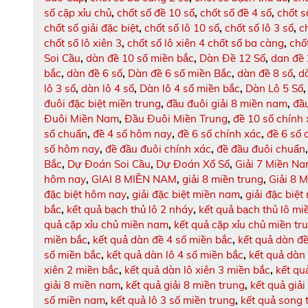
số cặp xỉu chủ
,
chốt số đề 10 số
,
chốt số đề 4 số
,
chốt s
chốt số giải đặc biệt
,
chốt số lô 10 số
,
chốt số lô 3 số
,
c
chốt số lô xiên 3
,
chốt số lô xiên 4 chốt số ba càng
,
chố
Soi Cầu
,
dàn đề 10 số miền bắc
,
Dàn Đề 12 Số
,
dan đề 
bắc
,
dàn đề 6 số
,
Dàn đề 6 số miền Bắc
,
dàn đề 8 số
,
d
lô 3 số
,
dàn lô 4 số
,
Dàn lô 4 số miền bắc
,
Dàn Lô 5 Số
đuôi đặc biệt miền trung
,
đầu đuôi giải 8 miền nam
,
đầu
Đuôi Miền Nam
,
Đầu Đuôi Miền Trung
,
đề 10 số chính
số chuẩn
,
đề 4 số hôm nay
,
đề 6 số chính xác
,
đề 6 số
số hôm nay
,
đề đầu đuôi chính xác
,
đề đầu đuôi chuẩn
Bắc
,
Dự Đoán Soi Cầu
,
Dự Đoán Xổ Số
,
Giải 7 Miền N
hôm nay
,
GIAI 8 MIỀN NAM
,
giải 8 miền trung
,
Giải 8 
đặc biệt hôm nay
,
giải đặc biệt miền nam
,
giải đặc biệt
bắc
,
kết quả bạch thủ lô 2 nháy
,
kết quả bạch thủ lô mi
quả cặp xỉu chủ miền nam
,
kết quả cặp xỉu chủ miền tr
miền bắc
,
kết quả dàn đề 4 số miền bắc
,
kết quả dàn đề
số miền bắc
,
kết quả dàn lô 4 số miền bắc
,
kết quả dàn 
xiên 2 miền bắc
,
kết quả dàn lô xiên 3 miền bắc
,
kết qu
giải 8 miền nam
,
kết quả giải 8 miền trung
,
kết quả giả
số miền nam
,
kết quả lô 3 số miền trung
,
kết quả song 