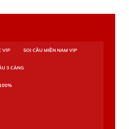
 VIP
SOI CẦU MIỀN NAM VIP
ẦU 3 CÀNG
 100%