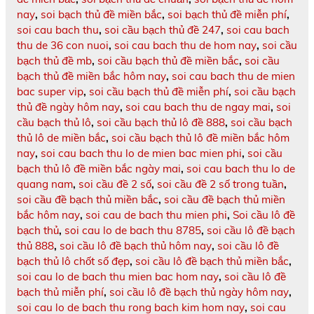
nay
,
soi bạch thủ đề miền bắc
,
soi bạch thủ đề miễn phí
,
soi cau bach thu
,
soi cầu bạch thủ đề 247
,
soi cau bach
thu de 36 con nuoi
,
soi cau bach thu de hom nay
,
soi cầu
bạch thủ đề mb
,
soi cầu bạch thủ đề miền bắc
,
soi cầu
bạch thủ đề miền bắc hôm nay
,
soi cau bach thu de mien
bac super vip
,
soi cầu bạch thủ đề miễn phí
,
soi cầu bạch
thủ đề ngày hôm nay
,
soi cau bach thu de ngay mai
,
soi
cầu bạch thủ lô
,
soi cầu bạch thủ lô đề 888
,
soi cầu bạch
thủ lô de miền bắc
,
soi cầu bạch thủ lô đề miền bắc hôm
nay
,
soi cau bach thu lo de mien bac mien phi
,
soi cầu
bạch thủ lô đề miền bắc ngày mai
,
soi cau bach thu lo de
quang nam
,
soi cầu đề 2 số
,
soi cầu đề 2 số trong tuần
,
soi cầu đề bạch thủ miền bắc
,
soi cầu đề bạch thủ miền
bắc hôm nay
,
soi cau de bach thu mien phi
,
Soi cầu lô đề
bạch thủ
,
soi cau lo de bach thu 8785
,
soi cầu lô đề bạch
thủ 888
,
soi cầu lô đề bạch thủ hôm nay
,
soi cầu lô đề
bạch thủ lô chốt số đẹp
,
soi cầu lô đề bạch thủ miền bắc
,
soi cau lo de bach thu mien bac hom nay
,
soi cầu lô đề
bạch thủ miễn phí
,
soi cầu lô đề bạch thủ ngày hôm nay
,
soi cau lo de bach thu rong bach kim hom nay
,
soi cau