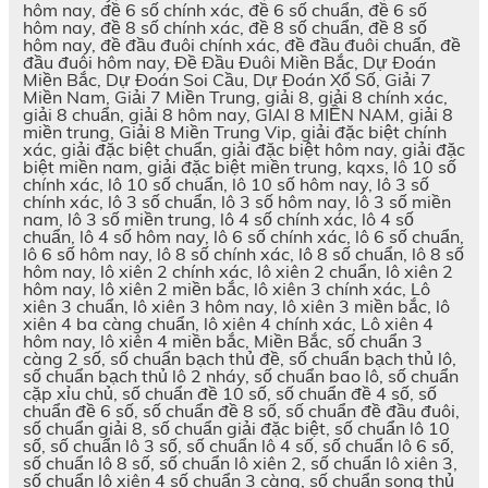
hôm nay, đề 6 số chính xác, đề 6 số chuẩn, đề 6 số
hôm nay, đề 8 số chính xác, đề 8 số chuẩn, đề 8 số
hôm nay, đề đầu đuôi chính xác, đề đầu đuôi chuẩn, đề
đầu đuôi hôm nay, Đề Đầu Đuôi Miền Bắc, Dự Đoán
Miền Bắc, Dự Đoán Soi Cầu, Dự Đoán Xổ Số, Giải 7
Miền Nam, Giải 7 Miền Trung, giải 8, giải 8 chính xác,
giải 8 chuẩn, giải 8 hôm nay, GIAI 8 MIỀN NAM, giải 8
miền trung, Giải 8 Miền Trung Vip, giải đặc biệt chính
xác, giải đặc biệt chuẩn, giải đặc biệt hôm nay, giải đặc
biệt miền nam, giải đặc biệt miền trung, kqxs, lô 10 số
chính xác, lô 10 số chuẩn, lô 10 số hôm nay, lô 3 số
chính xác, lô 3 số chuẩn, lô 3 số hôm nay, lô 3 số miền
nam, lô 3 số miền trung, lô 4 số chính xác, lô 4 số
chuẩn, lô 4 số hôm nay, lô 6 số chính xác, lô 6 số chuẩn,
lô 6 số hôm nay, lô 8 số chính xác, lô 8 số chuẩn, lô 8 số
hôm nay, lô xiên 2 chính xác, lô xiên 2 chuẩn, lô xiên 2
hôm nay, lô xiên 2 miền bắc, lô xiên 3 chính xác, Lô
xiên 3 chuẩn, lô xiên 3 hôm nay, lô xiên 3 miền bắc, lô
xiên 4 ba càng chuẩn, lô xiên 4 chính xác, Lô xiên 4
hôm nay, lô xiên 4 miền bắc, Miền Bắc, số chuẩn 3
càng 2 số, số chuẩn bạch thủ đề, số chuẩn bạch thủ lô,
số chuẩn bạch thủ lô 2 nháy, số chuẩn bao lô, số chuẩn
cặp xỉu chủ, số chuẩn đề 10 số, số chuẩn đề 4 số, số
chuẩn đề 6 số, số chuẩn đề 8 số, số chuẩn đề đầu đuôi,
số chuẩn giải 8, số chuẩn giải đặc biệt, số chuẩn lô 10
số, số chuẩn lô 3 số, số chuẩn lô 4 số, số chuẩn lô 6 số,
số chuẩn lô 8 số, số chuẩn lô xiên 2, số chuẩn lô xiên 3,
số chuẩn lô xiên 4 số chuẩn 3 càng, số chuẩn song thủ