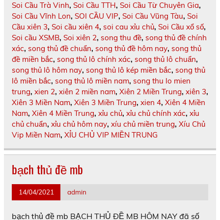
Soi Cầu Trà Vinh
,
Soi Cầu TTH
,
Soi Cầu Từ Chuyên Gia
,
Soi Cầu Vĩnh Lon
,
SOI CẦU VIP
,
Soi Cầu Vũng Tàu
,
Soi
Cầu xiên 3
,
Soi cầu xiên 4
,
soi cau xỉu chủ
,
Soi Cầu xổ số
,
Soi cầu XSMB
,
Soi xiên 2
,
song thu đề
,
song thủ đề chính
xác
,
song thủ đề chuẩn
,
song thủ đề hôm nay
,
song thủ
đề miền bắc
,
song thủ lô chính xác
,
song thủ lô chuẩn
,
song thủ lô hôm nay
,
song thủ lô kép miền bắc
,
song thủ
lô miền bắc
,
song thủ lô miền nam
,
song thu lo mien
trung
,
xien 2
,
xiên 2 miền nam
,
Xiên 2 Miền Trung
,
xiên 3
,
Xiên 3 Miền Nam
,
Xiên 3 Miền Trung
,
xien 4
,
Xiên 4 Miền
Nam
,
Xiên 4 Miền Trung
,
xỉu chủ
,
xỉu chủ chính xác
,
xỉu
chủ chuẩn
,
xỉu chủ hôm nay
,
xíu chủ miền trung
,
Xíu Chủ
Vip Miền Nam
,
XỈU CHỦ VIP MIỀN TRUNG
bạch thủ đề mb
14/04/2021
admin
bạch thủ đề mb BẠCH THỦ ĐỀ MB HÔM NAY đã số