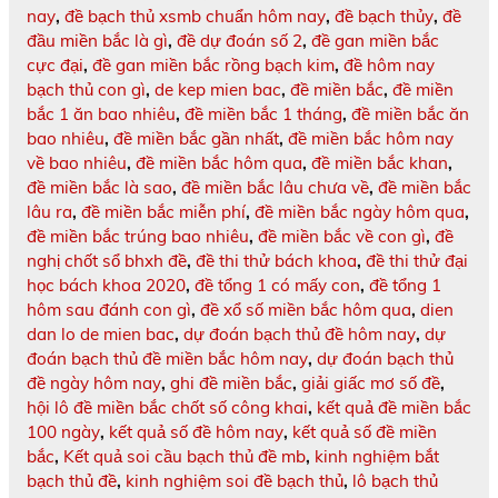
nay
,
đề bạch thủ xsmb chuẩn hôm nay
,
đề bạch thủy
,
đề
đầu miền bắc là gì
,
đề dự đoán số 2
,
đề gan miền bắc
cực đại
,
đề gan miền bắc rồng bạch kim
,
đề hôm nay
bạch thủ con gì
,
de kep mien bac
,
đề miền bắc
,
đề miền
bắc 1 ăn bao nhiêu
,
đề miền bắc 1 tháng
,
đề miền bắc ăn
bao nhiêu
,
đề miền bắc gần nhất
,
đề miền bắc hôm nay
về bao nhiêu
,
đề miền bắc hôm qua
,
đề miền bắc khan
,
đề miền bắc là sao
,
đề miền bắc lâu chưa về
,
đề miền bắc
lâu ra
,
đề miền bắc miễn phí
,
đề miền bắc ngày hôm qua
,
đề miền bắc trúng bao nhiêu
,
đề miền bắc về con gì
,
đề
nghị chốt sổ bhxh đề
,
đề thi thử bách khoa
,
đề thi thử đại
học bách khoa 2020
,
đề tổng 1 có mấy con
,
đề tổng 1
hôm sau đánh con gì
,
đề xổ số miền bắc hôm qua
,
dien
dan lo de mien bac
,
dự đoán bạch thủ đề hôm nay
,
dự
đoán bạch thủ đề miền bắc hôm nay
,
dự đoán bạch thủ
đề ngày hôm nay
,
ghi đề miền bắc
,
giải giấc mơ số đề
,
hội lô đề miền bắc chốt số công khai
,
kết quả đề miền bắc
100 ngày
,
kết quả số đề hôm nay
,
kết quả số đề miền
bắc
,
Kết quả soi cầu bạch thủ đề mb
,
kinh nghiệm bắt
bạch thủ đề
,
kinh nghiệm soi đề bạch thủ
,
lô bạch thủ