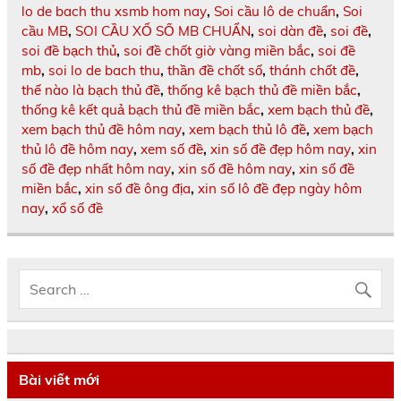
lo de bach thu xsmb hom nay
,
Soi cầu lô de chuẩn
,
Soi
cầu MB
,
SOI CẦU XỔ SỐ MB CHUẨN
,
soi dàn đề
,
soi đề
,
soi đề bạch thủ
,
soi đề chốt giờ vàng miền bắc
,
soi đề
mb
,
soi lo de bach thu
,
thần đề chốt số
,
thánh chốt đề
,
thế nào là bạch thủ đề
,
thống kê bạch thủ đề miền bắc
,
thống kê kết quả bạch thủ đề miền bắc
,
xem bạch thủ đề
,
xem bạch thủ đề hôm nay
,
xem bạch thủ lô đề
,
xem bạch
thủ lô đề hôm nay
,
xem số đề
,
xin số đề đẹp hôm nay
,
xin
số đề đẹp nhất hôm nay
,
xin số đề hôm nay
,
xin số đề
miền bắc
,
xin số đề ông địa
,
xin số lô đề đẹp ngày hôm
nay
,
xổ số đề
Bài viết mới