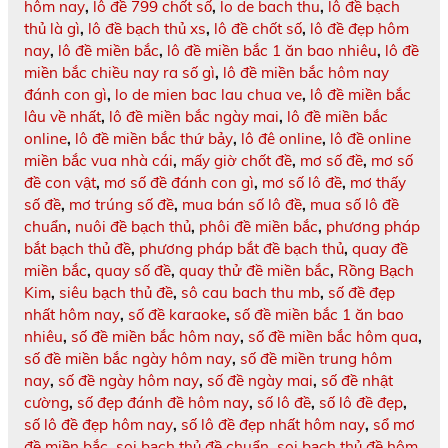
hôm nay
,
lô đề 799 chốt số
,
lo de bach thu
,
lô đề bạch
thủ là gì
,
lô đề bạch thủ xs
,
lô đề chốt số
,
lô đề đẹp hôm
nay
,
lô đề miền bắc
,
lô đề miền bắc 1 ăn bao nhiêu
,
lô đề
miền bắc chiều nay ra số gì
,
lô đề miền bắc hôm nay
đánh con gì
,
lo de mien bac lau chua ve
,
lô đề miền bắc
lâu về nhất
,
lô đề miền bắc ngày mai
,
lô đề miền bắc
online
,
lô đề miền bắc thứ bảy
,
lô đê online
,
lô đề online
miền bắc vua nhà cái
,
mấy giờ chốt đề
,
mơ số đề
,
mơ số
đề con vật
,
mơ số đề đánh con gì
,
mơ số lô đề
,
mơ thấy
số đề
,
mơ trúng số đề
,
mua bán số lô đề
,
mua số lô đề
chuẩn
,
nuôi đề bạch thủ
,
phôi đề miền bắc
,
phương pháp
bắt bạch thủ đề
,
phương pháp bắt đề bạch thủ
,
quay đề
miền bắc
,
quay số đề
,
quay thử đề miền bắc
,
Rồng Bạch
Kim
,
siêu bạch thủ đề
,
sô cau bach thu mb
,
số đề đẹp
nhất hôm nay
,
số đề karaoke
,
số đề miền bắc 1 ăn bao
nhiêu
,
số đề miền bắc hôm nay
,
số đề miền bắc hôm qua
,
số đề miền bắc ngày hôm nay
,
số đề miền trung hôm
nay
,
số đề ngày hôm nay
,
số đề ngày mai
,
số đề nhật
cường
,
số đẹp đánh đề hôm nay
,
số lô đề
,
số lô đề đẹp
,
số lô đề đẹp hôm nay
,
số lô đề đẹp nhất hôm nay
,
sổ mơ
đề miền bắc
,
soi bạch thủ đề chuẩn
,
soi bạch thủ đề hôm