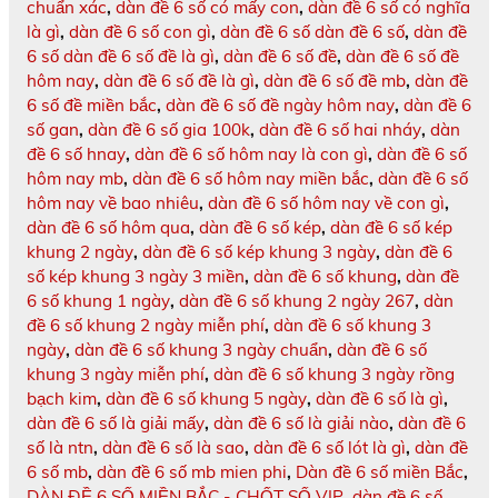
chuẩn xác
,
dàn đề 6 số có mấy con
,
dàn đề 6 số có nghĩa
là gì
,
dàn đề 6 số con gì
,
dàn đề 6 số dàn đề 6 số
,
dàn đề
6 số dàn đề 6 số đề là gì
,
dàn đề 6 số đề
,
dàn đề 6 số đề
hôm nay
,
dàn đề 6 số đề là gì
,
dàn đề 6 số đề mb
,
dàn đề
6 số đề miền bắc
,
dàn đề 6 số đề ngày hôm nay
,
dàn đề 6
số gan
,
dàn đề 6 số gia 100k
,
dàn đề 6 số hai nháy
,
dàn
đề 6 số hnay
,
dàn đề 6 số hôm nay là con gì
,
dàn đề 6 số
hôm nay mb
,
dàn đề 6 số hôm nay miền bắc
,
dàn đề 6 số
hôm nay về bao nhiêu
,
dàn đề 6 số hôm nay về con gì
,
dàn đề 6 số hôm qua
,
dàn đề 6 số kép
,
dàn đề 6 số kép
khung 2 ngày
,
dàn đề 6 số kép khung 3 ngày
,
dàn đề 6
số kép khung 3 ngày 3 miền
,
dàn đề 6 số khung
,
dàn đề
6 số khung 1 ngày
,
dàn đề 6 số khung 2 ngày 267
,
dàn
đề 6 số khung 2 ngày miễn phí
,
dàn đề 6 số khung 3
ngày
,
dàn đề 6 số khung 3 ngày chuẩn
,
dàn đề 6 số
khung 3 ngày miễn phí
,
dàn đề 6 số khung 3 ngày rồng
bạch kim
,
dàn đề 6 số khung 5 ngày
,
dàn đề 6 số là gì
,
dàn đề 6 số là giải mấy
,
dàn đề 6 số là giải nào
,
dàn đề 6
số là ntn
,
dàn đề 6 số là sao
,
dàn đề 6 số lót là gì
,
dàn đề
6 số mb
,
dàn đề 6 số mb mien phi
,
Dàn đề 6 số miền Bắc
,
DÀN ĐỀ 6 SỐ MIỀN BẮC - CHỐT SỐ VIP
,
dàn đề 6 số