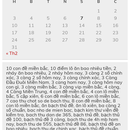
H
B
T
N
S
B
C
1
2
3
4
5
6
7
8
9
10
11
12
13
14
15
16
17
18
19
20
21
22
23
24
25
26
27
28
29
30
31
« Th2
10 con đề miền bắc, 10 điểm lô ăn bao nhiêu tiền, 2
nháy ăn bao nhiêu, 2 nháy hôm nay, 3 càng 2 số chính
xác, 3 càng 2 số hôm nay, 3 càng chính xác, 3 Càng
Đầu Đuôi Miền Nam, 3 cang hom nay, 3 càng hôm nay
con gì, 3 càng miền bắc, 3 càng vip miền bắc, 4 càng,
4 Càng Miền Trung, 4 con đề miền bắc, 4 con lô miền
bắc, 5 cặp xiên, 6 con đề miền bắc, 6 con lô miền bắc,
7 cao thu chot so de bach thu, 8 con đề miền bắc, 8
con lô miền bắc, ăn bạch thủ đề, ăn lô xiên, ba càng 2
số chuẩn, bac nho de mien bac, bạch kim thư viện đề
kiểm tra, bach thu dan de 365, bạch thủ đề, bạch thủ
đề 100, bạch thủ đề 3 càng, bach thu de 4h mb hom
nay, bach thu de 555, bạch thủ đề 86, bạch thủ đề an
bao nhiêu, bach thu de chinh xac, bạch thủ đề chuẩn,