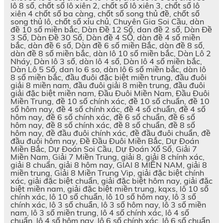
lô 8 số, chốt số lô xiên 2, chốt số lô xiên 3, chốt số lô
xiên 4 chốt số ba càng, chốt số song thủ đề, chốt số
song thủ lô, chốt số xỉu chủ, Chuyên Gia Soi Cầu, dàn
đề 10 số miền bắc, Dàn Đề 12 Số, dan đề 2 số, Dàn Đề
3 Số, Dàn Đề 30 Số, Dàn đề 4 SỐ, dàn đề 4 số miền
bắc, dàn đề 6 số, Dàn đề 6 số miền Bắc, dàn đề 8 số,
dàn đề 8 số miền bắc, dàn lô 10 số miền bắc, Dàn Lô 2
Nháy, Dàn lô 3 số, dàn lô 4 số, Dàn lô 4 số miền bắc,
Dàn Lô 5 Số, dan lo 6 so, dàn lô 6 số miền bắc, dàn lô
8 số miền bắc, đầu đuôi đặc biệt miền trung, đầu đuôi
giải 8 miền nam, đầu đuôi giải 8 miền trung, đầu đuôi
giải đặc biệt miền nam, Đầu Đuôi Miền Nam, Đầu Đuôi
Miền Trung, đề 10 số chính xác, đề 10 số chuẩn, đề 10
số hôm nay, đề 4 số chính xác, đề 4 số chuẩn, đề 4 số
hôm nay, đề 6 số chính xác, đề 6 số chuẩn, đề 6 số
hôm nay, đề 8 số chính xác, đề 8 số chuẩn, đề 8 số
hôm nay, đề đầu đuôi chính xác, đề đầu đuôi chuẩn, đề
đầu đuôi hôm nay, Đề Đầu Đuôi Miền Bắc, Dự Đoán
Miền Bắc, Dự Đoán Soi Cầu, Dự Đoán Xổ Số, Giải 7
Miền Nam, Giải 7 Miền Trung, giải 8, giải 8 chính xác,
giải 8 chuẩn, giải 8 hôm nay, GIAI 8 MIỀN NAM, giải 8
miền trung, Giải 8 Miền Trung Vip, giải đặc biệt chính
xác, giải đặc biệt chuẩn, giải đặc biệt hôm nay, giải đặc
biệt miền nam, giải đặc biệt miền trung, kqxs, lô 10 số
chính xác, lô 10 số chuẩn, lô 10 số hôm nay, lô 3 số
chính xác, lô 3 số chuẩn, lô 3 số hôm nay, lô 3 số miền
nam, lô 3 số miền trung, lô 4 số chính xác, lô 4 số
chuẩn, lô 4 số hôm nay, lô 6 số chính xác, lô 6 số chuẩn,