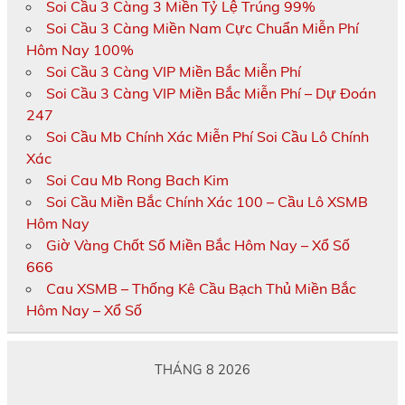
Soi Cầu 3 Càng 3 Miền Tỷ Lệ Trúng 99%
Soi Cầu 3 Càng Miền Nam Cực Chuẩn Miễn Phí
Hôm Nay 100%
Soi Cầu 3 Càng VIP Miền Bắc Miễn Phí
Soi Cầu 3 Càng VIP Miền Bắc Miễn Phí – Dự Đoán
247
Soi Cầu Mb Chính Xác Miễn Phí Soi Cầu Lô Chính
Xác
Soi Cau Mb Rong Bach Kim
Soi Cầu Miền Bắc Chính Xác 100 – Cầu Lô XSMB
Hôm Nay
Giờ Vàng Chốt Số Miền Bắc Hôm Nay – Xổ Số
666
Cau XSMB – Thống Kê Cầu Bạch Thủ Miền Bắc
Hôm Nay – Xổ Số
THÁNG 8 2026