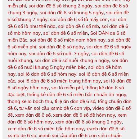
miễn phí
,
soi dàn đề 6 số khung 2 ngày
,
soi dàn đề 6 số
khung 3 ngày
,
soi dàn đề 6 số khung 5 ngày
,
soi dàn đề
6 số khung 7 ngày
,
soi dàn đề 6 số là mấy con
,
soi dàn
đề 6 số là như thế nào
,
soi dàn đề 6 số mb
,
soi dàn đề 6
số mb hôm nay
,
soi dàn đề 6 số miền
,
Soi DÀN de 6 số
miền Bắc
,
soi dàn đề 6 số miền nam hôm nay
,
soi dàn đề
6 số miễn phí
,
soi dàn đề 6 số ngày
,
soi dàn đề 6 số ngày
hôm nay
,
soi dàn đề 6 số nuôi 3 ngày
,
soi dàn đề 6 số
nuôi khung
,
soi dàn đề 6 số nuôi khung 5 ngày
,
soi dàn
đề 6 số nuôi khung 5 ngày miền bắc
,
soi dàn đề hôm
nay
,
soi lô dàn đề 6 số hôm nay
,
soi lô dàn đề 6 số miền
bắc
,
soi lô dàn đề 6 số miền trung hôm nay
,
soi lô dàn đề
6 số ngày hôm nay
,
soi lô miễn phí
,
thống kê dàn 6 số
đặc biệt
,
thống kê dàn đề 6 số miền bắc chuẩn ăn ngay
,
thong ke lo bach thu
,
tỉ lệ ăn dàn đề 6 số
,
tổng chuẩn dàn
đề 6
,
tư vấn soi cầu xsmb đề 6 con víp
,
video dàn đề 6 số
đề
,
xem dàn đề 6 số
,
xem dàn đề 6 số đề hôm nay
,
xem
dàn đề 6 số hôm nay
,
xem dàn đề 6 số khung 2 ngày
,
xem dàn đề 6 số miền bắc hôm nay
,
xsmb dàn đề 6 số
,
xsmb de 6 so
,
xsmb soi cầu dàn đề 6 con siêu chuẩn