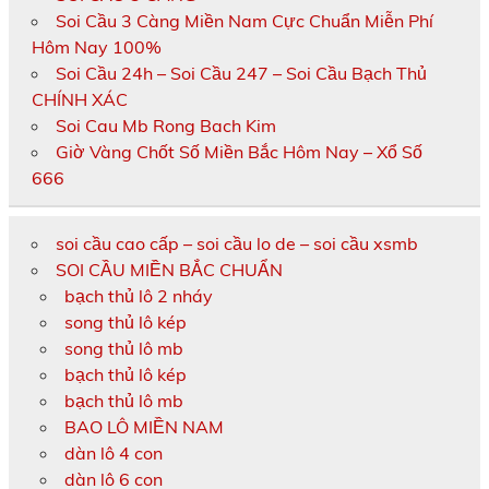
Soi Cầu 3 Càng Miền Nam Cực Chuẩn Miễn Phí
Hôm Nay 100%
Soi Cầu 24h – Soi Cầu 247 – Soi Cầu Bạch Thủ
CHÍNH XÁC
Soi Cau Mb Rong Bach Kim
Giờ Vàng Chốt Số Miền Bắc Hôm Nay – Xổ Số
666
soi cầu cao cấp – soi cầu lo de – soi cầu xsmb
SOI CẦU MIỀN BẮC CHUẨN
bạch thủ lô 2 nháy
song thủ lô kép
song thủ lô mb
bạch thủ lô kép
bạch thủ lô mb
BAO LÔ MIỀN NAM
dàn lô 4 con
dàn lô 6 con