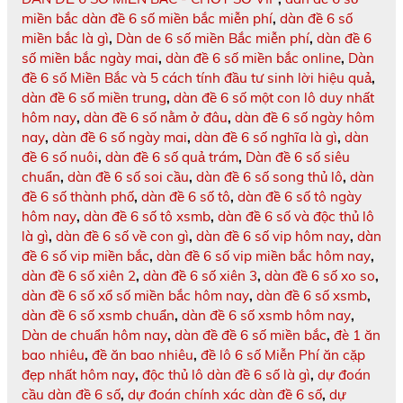
miền bắc dàn đề 6 số miền bắc miễn phí
,
dàn đề 6 số
miền bắc là gì
,
Dàn de 6 số miền Bắc miễn phí
,
dàn đề 6
số miền bắc ngày mai
,
dàn đề 6 số miền bắc online
,
Dàn
đề 6 số Miền Bắc và 5 cách tính đầu tư sinh lời hiệu quả
,
dàn đề 6 số miền trung
,
dàn đề 6 số một con lô duy nhất
hôm nay
,
dàn đề 6 số nằm ở đâu
,
dàn đề 6 số ngày hôm
nay
,
dàn đề 6 số ngày mai
,
dàn đề 6 số nghĩa là gì
,
dàn
đề 6 số nuôi
,
dàn đề 6 số quả trám
,
Dàn đề 6 số siêu
chuẩn
,
dàn đề 6 số soi cầu
,
dàn đề 6 số song thủ lô
,
dàn
đề 6 số thành phố
,
dàn đề 6 số tô
,
dàn đề 6 số tô ngày
hôm nay
,
dàn đề 6 số tô xsmb
,
dàn đề 6 số và độc thủ lô
là gì
,
dàn đề 6 số về con gì
,
dàn đề 6 số vip hôm nay
,
dàn
đề 6 số vip miền bắc
,
dàn đề 6 số vip miền bắc hôm nay
,
dàn đề 6 số xiên 2
,
dàn đề 6 số xiên 3
,
dàn đề 6 số xo so
,
dàn đề 6 số xổ số miền bắc hôm nay
,
dàn đề 6 số xsmb
,
dàn đề 6 số xsmb chuẩn
,
dàn đề 6 số xsmb hôm nay
,
Dàn de chuẩn hôm nay
,
dàn đề đề 6 số miền bắc
,
đè 1 ăn
bao nhiêu
,
đề ăn bao nhiêu
,
đề lô 6 số Miễn Phí ăn cặp
đẹp nhất hôm nay
,
độc thủ lô dàn đề 6 số là gì
,
dự đoán
cầu dàn đề 6 số
,
dự đoán chính xác dàn đề 6 số
,
dự