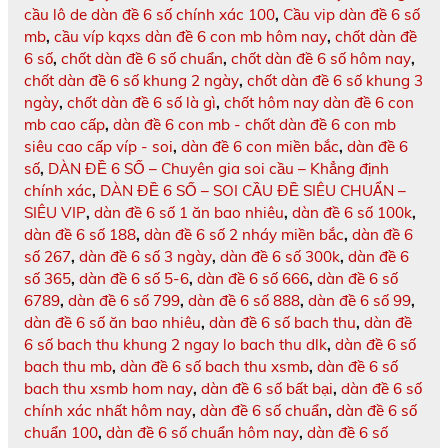
cầu lô de dàn đề 6 số chính xác 100
,
Cầu vip dàn đề 6 số
mb
,
cầu víp kqxs dàn đề 6 con mb hôm nay
,
chốt dàn đề
6 số
,
chốt dàn đề 6 số chuẩn
,
chốt dàn đề 6 số hôm nay
,
chốt dàn đề 6 số khung 2 ngày
,
chốt dàn đề 6 số khung 3
ngày
,
chốt dàn đề 6 số là gì
,
chốt hôm nay dàn đề 6 con
mb cao cấp
,
dàn đề 6 con mb - chốt dàn đề 6 con mb
siêu cao cấp víp - soi
,
dàn đề 6 con miền bắc
,
dàn đề 6
số
,
DÀN ĐỀ 6 SỐ – Chuyên gia soi cầu – Khẳng định
chính xác
,
DÀN ĐỀ 6 SỐ – SOI CẦU ĐỀ SIÊU CHUẨN –
SIÊU VIP
,
dàn đề 6 số 1 ăn bao nhiêu
,
dàn đề 6 số 100k
,
dàn đề 6 số 188
,
dàn đề 6 số 2 nháy miền bắc
,
dàn đề 6
số 267
,
dàn đề 6 số 3 ngày
,
dàn đề 6 số 300k
,
dàn đề 6
số 365
,
dàn đề 6 số 5-6
,
dàn đề 6 số 666
,
dàn đề 6 số
6789
,
dàn đề 6 số 799
,
dàn đề 6 số 888
,
dàn đề 6 số 99
,
dàn đề 6 số ăn bao nhiêu
,
dàn đề 6 số bach thu
,
dàn đề
6 số bach thu khung 2 ngay lo bach thu dlk
,
dàn đề 6 số
bach thu mb
,
dàn đề 6 số bach thu xsmb
,
dàn đề 6 số
bach thu xsmb hom nay
,
dàn đề 6 số bất bại
,
dàn đề 6 số
chính xác nhất hôm nay
,
dàn đề 6 số chuẩn
,
dàn đề 6 số
chuẩn 100
,
dàn đề 6 số chuẩn hôm nay
,
dàn đề 6 số