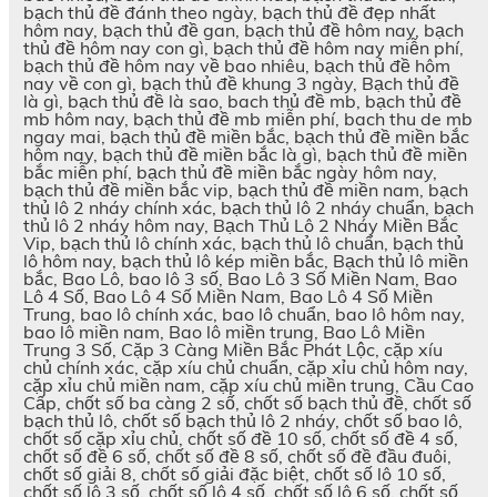
bạch thủ đề đánh theo ngày, bạch thủ đề đẹp nhất
hôm nay, bạch thủ đề gan, bạch thủ đề hôm nay, bạch
thủ đề hôm nay con gì, bạch thủ đề hôm nay miễn phí,
bạch thủ đề hôm nay về bao nhiêu, bạch thủ đề hôm
nay về con gì, bạch thủ đề khung 3 ngày, Bạch thủ đề
là gì, bạch thủ đề là sao, bach thủ đề mb, bạch thủ đề
mb hôm nay, bạch thủ đề mb miễn phí, bach thu de mb
ngay mai, bạch thủ đề miền bắc, bạch thủ đề miền bắc
hôm nay, bạch thủ đề miền bắc là gì, bạch thủ đề miền
bắc miễn phí, bạch thủ đề miền bắc ngày hôm nay,
bạch thủ đề miền bắc vip, bạch thủ đề miền nam, bạch
thủ lô 2 nháy chính xác, bạch thủ lô 2 nháy chuẩn, bạch
thủ lô 2 nháy hôm nay, Bạch Thủ Lô 2 Nháy Miền Bắc
Vip, bạch thủ lô chính xác, bạch thủ lô chuẩn, bạch thủ
lô hôm nay, bạch thủ lô kép miền bắc, Bạch thủ lô miền
bắc, Bao Lô, bao lô 3 số, Bao Lô 3 Số Miền Nam, Bao
Lô 4 Số, Bao Lô 4 Số Miền Nam, Bao Lô 4 Số Miền
Trung, bao lô chính xác, bao lô chuẩn, bao lô hôm nay,
bao lô miền nam, Bao lô miền trung, Bao Lô Miền
Trung 3 Số, Cặp 3 Càng Miền Bắc Phát Lộc, cặp xíu
chủ chính xác, cặp xíu chủ chuẩn, cặp xỉu chủ hôm nay,
cặp xỉu chủ miền nam, cặp xíu chủ miền trung, Cầu Cao
Cấp, chốt số ba càng 2 số, chốt số bạch thủ đề, chốt số
bạch thủ lô, chốt số bạch thủ lô 2 nháy, chốt số bao lô,
chốt số cặp xỉu chủ, chốt số đề 10 số, chốt số đề 4 số,
chốt số đề 6 số, chốt số đề 8 số, chốt số đề đầu đuôi,
chốt số giải 8, chốt số giải đặc biệt, chốt số lô 10 số,
chốt số lô 3 số, chốt số lô 4 số, chốt số lô 6 số, chốt số