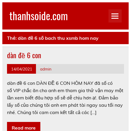
Skip
to
thanhsoide.com
content
Thẻ:
dàn đề 6 số bach thu xsmb hom nay
dàn đề 6 con
14/04/2021
admin
dàn đề 6 con DÀN ĐỀ 6 CON HÔM NAY đã số có
số VIP chắc ăn cho anh em tham gia thử vận may một
lần xem biết đâu hợp số sẽ dễ chịu hơn ạ!. Đảm bảo
lấy số của chúng tôi anh em phát tài ngay sau tối nay
nhé. Chúng tôi cam cam kết tất cả các […]
Read more