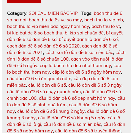
Category:
SOI CẦU MIỀN BẮC VIP
Tags:
bach thu de 6
so ha noi
,
bach thu de 6s ve so may
,
bach thu lo vip mb
,
bach thu lo vip mien bac ngay hom nay
,
bach thu lo vt
,
bi kip bat de 6 so bach thu
,
bí kíp soi chuẩn đề
,
bí quyết
dàn đề 6 số dàn đề 6 số
,
bí quyết đánh lô dàn đề 6 số
,
cách dàn đề 6 số dàn đề 6 số 2020
,
cách dàn đề 6 số
dàn đề 6 số 2021
,
cách soi lô dàn đề 6 số miền bắc
,
cách
tính lô dàn đề 6 số chuẩn 100
,
cách vào tiền nuôi lô dàn
đề 6 số 5 ngày
,
cap lo bach thu dep nhat hom nay
,
cap
lo bach thu hom nay
,
cặp lô dàn đề 6 số ngày hôm nay
,
cầu dàn đề 6 số ăn quanh năm
,
cầu đẹp dàn đề 6 con
miền bắc
,
cầu lô dàn đề 6 số
,
cầu lô dàn đề 6 số 3 ngày
,
cầu lô dàn đề 6 số chạy quanh năm
,
cầu lô dàn đề 6 số
chính xác 100
,
cầu lô dàn đề 6 số đẹp nhất hôm nay
,
cầu
lô dàn đề 6 số hình quả trám
,
cầu lô dàn đề 6 số hôm
nay
,
cầu lô dàn đề 6 số khung 2 ngày
,
cầu lô dàn đề 6 số
khung 3 ngày
,
cầu lô dàn đề 6 số khung 5 ngày
,
cầu lô
dàn đề 6 số là gì
,
cầu lô dàn đề 6 số miền bắc
,
cầu lô dàn
đề 6 số ngày hôm nay
,
cầu lô dàn đề 6 số truyền thống
,