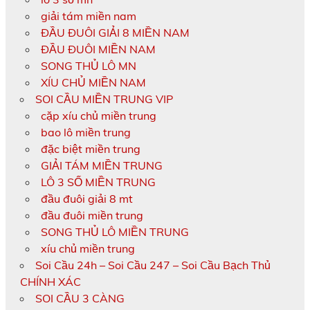
giải tám miền nam
ĐẦU ĐUÔI GIẢI 8 MIỀN NAM
ĐẦU ĐUÔI MIỀN NAM
SONG THỦ LÔ MN
XÍU CHỦ MIỀN NAM
SOI CẦU MIỀN TRUNG VIP
cặp xíu chủ miền trung
bao lô miền trung
đặc biệt miền trung
GIẢI TÁM MIỀN TRUNG
LÔ 3 SỐ MIỀN TRUNG
đầu đuôi giải 8 mt
đầu đuôi miền trung
SONG THỦ LÔ MIỀN TRUNG
xíu chủ miền trung
Soi Cầu 24h – Soi Cầu 247 – Soi Cầu Bạch Thủ
CHÍNH XÁC
SOI CẦU 3 CÀNG