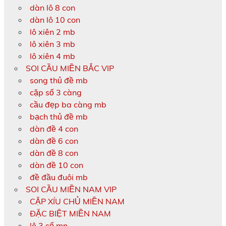
dàn lô 8 con
dàn lô 10 con
lô xiên 2 mb
lô xiên 3 mb
lô xiên 4 mb
SOI CẦU MIỀN BẮC VIP
song thủ đề mb
cặp số 3 càng
cầu đẹp ba càng mb
bạch thủ đề mb
dàn đề 4 con
dàn đề 6 con
dàn đề 8 con
dàn đề 10 con
đề đầu đuôi mb
SOI CẦU MIỀN NAM VIP
CẶP XÍU CHỦ MIỀN NAM
ĐẶC BIỆT MIỀN NAM
lô 3 số mn