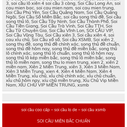
3, soi cầu lô xiên 4 soi cầu 3 càng, Soi Cầu Long An, soi
cau mien bac, soi cau mien nam, soi cau mien trung,
Soi Cầu Phú Yên, Soi Cầu Quảng Nam, Soi Cầu Quảng
Ngãi, Soi Cầu Số Miền Bắc, soi cầu song thủ đề, Soi cầu
song thủ lô, Soi Cầu Tây Ninh, Soi Cầu Thành Phố, Soi
Cầu Tiền Giang, Soi Cầu Trà Vinh, Soi Cầu TTH, Soi
Cầu Từ Chuyên Gia, Soi Cầu Vĩnh Lon, SOI CẦU VIP,
Soi Cầu Vũng Tàu, Soi Cầu xiên 3, Soi cầu xiên 4, soi
cau xỉu chủ, Soi Cầu xổ số, Soi cầu XSMB, Soi xiên 2,
song thu đề, song thủ đề chính xác, song thủ đề chuẩn,
song thủ đề hôm nay, song thủ đề miền bắc, song thủ
lô chính xác, song thủ lô chuẩn, song thủ lô hôm nay,
song thủ lô kép miền bắc, song thủ lô miền bắc, song
thủ lô miền nam, song thu lo mien trung, xien 2, xiên 2
miền nam, Xiên 2 Miền Trung, xiên 3, Xiên 3 Miền Nam,
Xiên 3 Miền Trung, xien 4, Xiên 4 Miền Nam, Xiên 4
Miền Trung, xỉu chủ, xỉu chủ chính xác, xỉu chủ chuẩn,
xỉu chủ hôm nay, xíu chủ miền trung, Xíu Chủ Vip Miền
Nam, XỈU CHỦ VIP MIỀN TRUNG, xsmb
soi cầu cao cấp – soi cầu lo de – soi cầu xsmb
SOI CẦU MIỀN BẮC CHUẨN