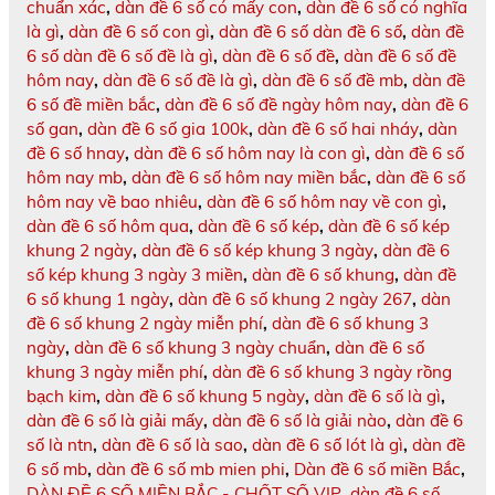
chuẩn xác
,
dàn đề 6 số có mấy con
,
dàn đề 6 số có nghĩa
là gì
,
dàn đề 6 số con gì
,
dàn đề 6 số dàn đề 6 số
,
dàn đề
6 số dàn đề 6 số đề là gì
,
dàn đề 6 số đề
,
dàn đề 6 số đề
hôm nay
,
dàn đề 6 số đề là gì
,
dàn đề 6 số đề mb
,
dàn đề
6 số đề miền bắc
,
dàn đề 6 số đề ngày hôm nay
,
dàn đề 6
số gan
,
dàn đề 6 số gia 100k
,
dàn đề 6 số hai nháy
,
dàn
đề 6 số hnay
,
dàn đề 6 số hôm nay là con gì
,
dàn đề 6 số
hôm nay mb
,
dàn đề 6 số hôm nay miền bắc
,
dàn đề 6 số
hôm nay về bao nhiêu
,
dàn đề 6 số hôm nay về con gì
,
dàn đề 6 số hôm qua
,
dàn đề 6 số kép
,
dàn đề 6 số kép
khung 2 ngày
,
dàn đề 6 số kép khung 3 ngày
,
dàn đề 6
số kép khung 3 ngày 3 miền
,
dàn đề 6 số khung
,
dàn đề
6 số khung 1 ngày
,
dàn đề 6 số khung 2 ngày 267
,
dàn
đề 6 số khung 2 ngày miễn phí
,
dàn đề 6 số khung 3
ngày
,
dàn đề 6 số khung 3 ngày chuẩn
,
dàn đề 6 số
khung 3 ngày miễn phí
,
dàn đề 6 số khung 3 ngày rồng
bạch kim
,
dàn đề 6 số khung 5 ngày
,
dàn đề 6 số là gì
,
dàn đề 6 số là giải mấy
,
dàn đề 6 số là giải nào
,
dàn đề 6
số là ntn
,
dàn đề 6 số là sao
,
dàn đề 6 số lót là gì
,
dàn đề
6 số mb
,
dàn đề 6 số mb mien phi
,
Dàn đề 6 số miền Bắc
,
DÀN ĐỀ 6 SỐ MIỀN BẮC - CHỐT SỐ VIP
,
dàn đề 6 số