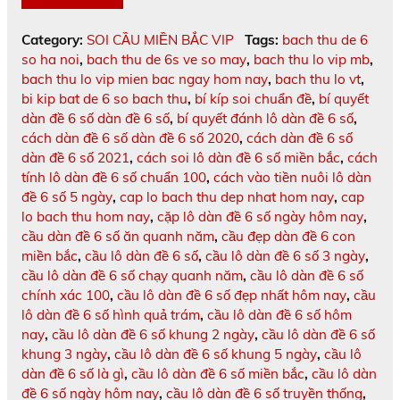
Category:
SOI CẦU MIỀN BẮC VIP
Tags:
bach thu de 6
so ha noi
,
bach thu de 6s ve so may
,
bach thu lo vip mb
,
bach thu lo vip mien bac ngay hom nay
,
bach thu lo vt
,
bi kip bat de 6 so bach thu
,
bí kíp soi chuẩn đề
,
bí quyết
dàn đề 6 số dàn đề 6 số
,
bí quyết đánh lô dàn đề 6 số
,
cách dàn đề 6 số dàn đề 6 số 2020
,
cách dàn đề 6 số
dàn đề 6 số 2021
,
cách soi lô dàn đề 6 số miền bắc
,
cách
tính lô dàn đề 6 số chuẩn 100
,
cách vào tiền nuôi lô dàn
đề 6 số 5 ngày
,
cap lo bach thu dep nhat hom nay
,
cap
lo bach thu hom nay
,
cặp lô dàn đề 6 số ngày hôm nay
,
cầu dàn đề 6 số ăn quanh năm
,
cầu đẹp dàn đề 6 con
miền bắc
,
cầu lô dàn đề 6 số
,
cầu lô dàn đề 6 số 3 ngày
,
cầu lô dàn đề 6 số chạy quanh năm
,
cầu lô dàn đề 6 số
chính xác 100
,
cầu lô dàn đề 6 số đẹp nhất hôm nay
,
cầu
lô dàn đề 6 số hình quả trám
,
cầu lô dàn đề 6 số hôm
nay
,
cầu lô dàn đề 6 số khung 2 ngày
,
cầu lô dàn đề 6 số
khung 3 ngày
,
cầu lô dàn đề 6 số khung 5 ngày
,
cầu lô
dàn đề 6 số là gì
,
cầu lô dàn đề 6 số miền bắc
,
cầu lô dàn
đề 6 số ngày hôm nay
,
cầu lô dàn đề 6 số truyền thống
,