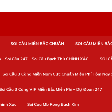
SOI CẦU MIỀN BẮC CHUẨN
SOI CẦU MIỀN BẮC
h – Soi Cầu 247 – Soi Cầu Bạch Thủ CHÍNH XÁC
SOI C
Soi Cầu 3 Càng Miền Nam Cực Chuẩn Miễn Phí Hôm Nay
Soi Cầu 3 Càng VIP Miền Bắc Miễn Phí – Dự Đoán 247
Chính Xác
Soi Cau Mb Rong Bach Kim