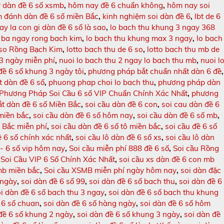
 dàn đề 6 số xsmb
,
hôm nay đề 6 chuẩn không
,
hôm nay soi
 đánh dàn đề 6 số miền Bắc
,
kinh nghiệm soi dàn đề 6
,
lbt de 6
y la con gi dàn đề 6 số là sao
,
lo bach thu khung 3 ngay 368
 ba ngay rong bach kim
,
lo bach thu khung max 3 ngay
,
lo bach
 so Rồng Bạch Kim
,
lotto bach thu de 6 so
,
lotto bach thu mb de
3 ngày miễn phí
,
nuoi lo bach thu 2 ngay lo bach thu mb
,
nuoi l
đề 6 số khung 3 ngày tôi
,
phương pháp bắt chuẩn nhất dàn 6 đề
,
 dàn đề 6 số
,
phuong phap choi lo bach thu
,
phương pháp dàn
Phương Pháp Soi Cầu 6 số VIP Chuẩn Chính Xác Nhất
,
phương
ắt dàn đề 6 số Miền Bắc
,
soi cầu dàn đề 6 con
,
soi cau dàn đề 6
 miền bắc
,
soi cầu dàn đề 6 số hôm nay
,
soi cầu dàn đề 6 số mb
,
n Bắc miễn phí
,
soi cầu dàn đề 6 số tô miền bắc
,
soi cầu đề 6 số
ề 6 số chính xác nhất
,
soi cầu lô dàn đề 6 số xs
,
soi cầu lô dàn
 - 6 số vip hôm nay
,
Soi cầu miễn phí 888 đề 6 số
,
Soi cầu Rồng
,
Soi Cầu VIP 6 Số Chính Xác Nhất
,
soi cầu xs dàn đề 6 con mb
mb miền bắc
,
Soi cầu XSMB miễn phí ngày hôm nay
,
soi dàn đặc
 ngày
,
soi dàn đề 6 số 99
,
soi dàn đề 6 số bach thu
,
soi dàn đề 6
i dàn đề 6 số bach thu 3 ngay
,
soi dàn đề 6 số bach thu khung
 6 số chuan
,
soi dàn đề 6 số hàng ngày
,
soi dàn đề 6 số hôm
đề 6 số khung 2 ngày
,
soi dàn đề 6 số khung 3 ngày
,
soi dàn đề