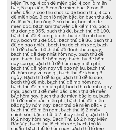
Miền Trung, 4 con đề miền bắc, 4 con lô miền
bắc, 5 cặp xiên, 6 con đề miền bắc, 6 con lô
miền bắc, 7 cao thu chot so de bach thu, 8 con
đề miền bắc, 8 con lô miền bắc, ăn bạch thủ đề,
ăn lô xiên, ba càng 2 số chuẩn, bac nho de
mien bac, bạch kim thư viện đề kiểm tra, bach
thu dan de 365, bạch thủ đề, bạch thủ đề 100,
bạch thủ đề 3 càng, bach thu de 4h mb hom
nay, bach thu de 555, bạch thủ đề 86, bạch thủ
đề an bao nhiêu, bach thu de chinh xac, bạch
thủ đề chuẩn, bạch thủ đề đánh theo ngày,
bạch thủ đề đẹp nhất hôm nay, bạch thủ đề
gan, bạch thủ đề hôm nay, bạch thủ đề hôm
nay con gì, bạch thủ đề hôm nay miễn phí,
bạch thủ đề hôm nay về bao nhiêu, bạch thủ
đề hôm nay về con gì, bạch thủ đề khung 3
ngày, Bạch thủ đề là gì, bạch thủ đề là sao,
bach thủ đề mb, bạch thủ đề mb hôm nay,
bạch thủ đề mb miễn phí, bach thu de mb ngay
mai, bạch thủ đề miền bắc, bạch thủ đề miền
bắc hôm nay, bạch thủ đề miền bắc là gì, bạch
thủ đề miền bắc miễn phí, bạch thủ đề miền
bắc ngày hôm nay, bạch thủ đề miền bắc vip,
bạch thủ đề miền nam, bạch thủ lô 2 nháy
chính xác, bạch thủ lô 2 nháy chuẩn, bạch thủ
lô 2 nháy hôm nay, Bạch Thủ Lô 2 Nháy Miền
Bắc Vip, bạch thủ lô chính xác, bạch thủ lô
chuẩn, bạch thủ lô hôm nay, bạch thủ lô kép