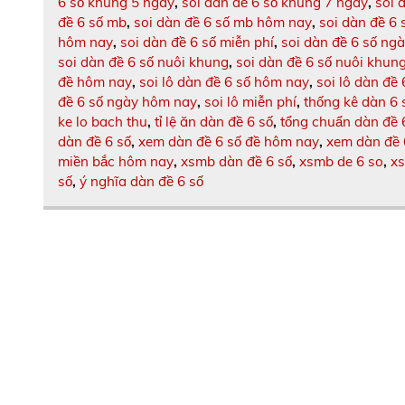
6 số khung 5 ngày
,
soi dàn đề 6 số khung 7 ngày
,
soi 
đề 6 số mb
,
soi dàn đề 6 số mb hôm nay
,
soi dàn đề 6 
hôm nay
,
soi dàn đề 6 số miễn phí
,
soi dàn đề 6 số ng
soi dàn đề 6 số nuôi khung
,
soi dàn đề 6 số nuôi khun
đề hôm nay
,
soi lô dàn đề 6 số hôm nay
,
soi lô dàn đề
đề 6 số ngày hôm nay
,
soi lô miễn phí
,
thống kê dàn 6 
ke lo bach thu
,
tỉ lệ ăn dàn đề 6 số
,
tổng chuẩn dàn đề 
dàn đề 6 số
,
xem dàn đề 6 số đề hôm nay
,
xem dàn đề 
miền bắc hôm nay
,
xsmb dàn đề 6 số
,
xsmb de 6 so
,
xs
số
,
ý nghĩa dàn đề 6 số