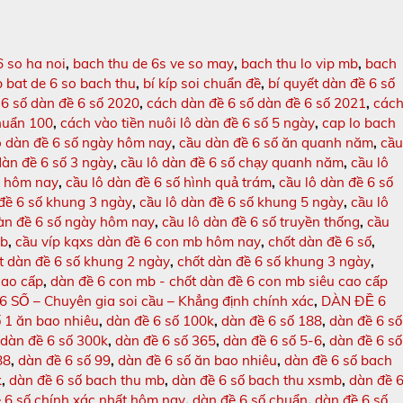
6 so ha noi
,
bach thu de 6s ve so may
,
bach thu lo vip mb
,
bach
p bat de 6 so bach thu
,
bí kíp soi chuẩn đề
,
bí quyết dàn đề 6 số
 6 số dàn đề 6 số 2020
,
cách dàn đề 6 số dàn đề 6 số 2021
,
các
chuẩn 100
,
cách vào tiền nuôi lô dàn đề 6 số 5 ngày
,
cap lo bach
ô dàn đề 6 số ngày hôm nay
,
cầu dàn đề 6 số ăn quanh năm
,
cầ
dàn đề 6 số 3 ngày
,
cầu lô dàn đề 6 số chạy quanh năm
,
cầu lô
t hôm nay
,
cầu lô dàn đề 6 số hình quả trám
,
cầu lô dàn đề 6 số
 đề 6 số khung 3 ngày
,
cầu lô dàn đề 6 số khung 5 ngày
,
cầu lô
dàn đề 6 số ngày hôm nay
,
cầu lô dàn đề 6 số truyền thống
,
cầu
mb
,
cầu víp kqxs dàn đề 6 con mb hôm nay
,
chốt dàn đề 6 số
,
t dàn đề 6 số khung 2 ngày
,
chốt dàn đề 6 số khung 3 ngày
,
cao cấp
,
dàn đề 6 con mb - chốt dàn đề 6 con mb siêu cao cấp
 SỐ – Chuyên gia soi cầu – Khẳng định chính xác
,
DÀN ĐỀ 6
ố 1 ăn bao nhiêu
,
dàn đề 6 số 100k
,
dàn đề 6 số 188
,
dàn đề 6 số
,
dàn đề 6 số 300k
,
dàn đề 6 số 365
,
dàn đề 6 số 5-6
,
dàn đề 6 số
88
,
dàn đề 6 số 99
,
dàn đề 6 số ăn bao nhiêu
,
dàn đề 6 số bach
k
,
dàn đề 6 số bach thu mb
,
dàn đề 6 số bach thu xsmb
,
dàn đề 
 6 số chính xác nhất hôm nay
,
dàn đề 6 số chuẩn
,
dàn đề 6 số