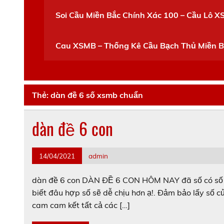
Soi Cầu Miền Bắc Chính Xác 100 – Cầu Lô 
Cau XSMB – Thống Kê Cầu Bạch Thủ Miền B
Thẻ:
dàn đề 6 số xsmb chuẩn
dàn đề 6 con
14/04/2021
admin
dàn đề 6 con DÀN ĐỀ 6 CON HÔM NAY đã số có số 
biết đâu hợp số sẽ dễ chịu hơn ạ!. Đảm bảo lấy số c
cam cam kết tất cả các […]