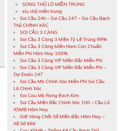
SONG THỦ LÔ MIỀN TRUNG
xíu chủ miền trung
Soi Cầu 24h – Soi Cầu 247 – Soi Cầu Bạch
Thủ CHÍNH XÁC
SOI CẦU 3 CÀNG
g
Soi Cầu 3 Càng 3 Miền Tỷ Lệ Trúng 99%
Soi Cầu 3 Càng Miền Nam Cực Chuẩn
Miễn Phí Hôm Nay 100%
Soi Cầu 3 Càng VIP Miền Bắc Miễn Phí
Soi Cầu 3 Càng VIP Miền Bắc Miễn Phí –
Dự Đoán 247
Soi Cầu Mb Chính Xác Miễn Phí Soi Cầu
Lô Chính Xác
Soi Cau Mb Rong Bach Kim
Soi Cầu Miền Bắc Chính Xác 100 – Cầu Lô
XSMB Hôm Nay
Giờ Vàng Chốt Số Miền Bắc Hôm Nay –
Xổ Số 666
Cau XSMB – Thống Kê Cầu Bạch Thủ