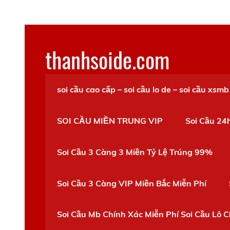
Skip
to
content
thanhsoide.com
soi cầu cao cấp – soi cầu lo de – soi cầu xsmb
SOI CẦU MIỀN TRUNG VIP
Soi Cầu 24
Soi Cầu 3 Càng 3 Miền Tỷ Lệ Trúng 99%
Soi Cầu 3 Càng VIP Miền Bắc Miễn Phí
Soi Cầu Mb Chính Xác Miễn Phí Soi Cầu Lô 