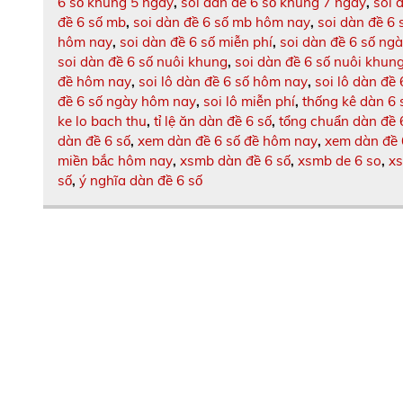
6 số khung 5 ngày
,
soi dàn đề 6 số khung 7 ngày
,
soi 
đề 6 số mb
,
soi dàn đề 6 số mb hôm nay
,
soi dàn đề 6 
hôm nay
,
soi dàn đề 6 số miễn phí
,
soi dàn đề 6 số ng
soi dàn đề 6 số nuôi khung
,
soi dàn đề 6 số nuôi khun
đề hôm nay
,
soi lô dàn đề 6 số hôm nay
,
soi lô dàn đề
đề 6 số ngày hôm nay
,
soi lô miễn phí
,
thống kê dàn 6 
ke lo bach thu
,
tỉ lệ ăn dàn đề 6 số
,
tổng chuẩn dàn đề 
dàn đề 6 số
,
xem dàn đề 6 số đề hôm nay
,
xem dàn đề 
miền bắc hôm nay
,
xsmb dàn đề 6 số
,
xsmb de 6 so
,
xs
số
,
ý nghĩa dàn đề 6 số