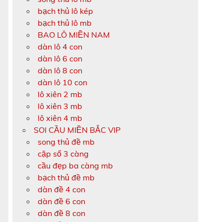
bạch thủ lô kép
bạch thủ lô mb
BAO LÔ MIỀN NAM
dàn lô 4 con
dàn lô 6 con
dàn lô 8 con
dàn lô 10 con
lô xiên 2 mb
lô xiên 3 mb
lô xiên 4 mb
SOI CẦU MIỀN BẮC VIP
song thủ đề mb
cặp số 3 càng
cầu đẹp ba càng mb
bạch thủ đề mb
dàn đề 4 con
dàn đề 6 con
dàn đề 8 con