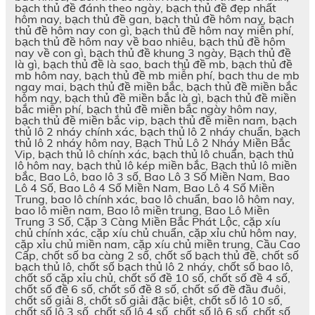
bạch thủ đề đánh theo ngày, bạch thủ đề đẹp nhất
hôm nay, bạch thủ đề gan, bạch thủ đề hôm nay, bạch
thủ đề hôm nay con gì, bạch thủ đề hôm nay miễn phí,
bạch thủ đề hôm nay về bao nhiêu, bạch thủ đề hôm
nay về con gì, bạch thủ đề khung 3 ngày, Bạch thủ đề
là gì, bạch thủ đề là sao, bach thủ đề mb, bạch thủ đề
mb hôm nay, bạch thủ đề mb miễn phí, bach thu de mb
ngay mai, bạch thủ đề miền bắc, bạch thủ đề miền bắc
hôm nay, bạch thủ đề miền bắc là gì, bạch thủ đề miền
bắc miễn phí, bạch thủ đề miền bắc ngày hôm nay,
bạch thủ đề miền bắc vip, bạch thủ đề miền nam, bạch
thủ lô 2 nháy chính xác, bạch thủ lô 2 nháy chuẩn, bạch
thủ lô 2 nháy hôm nay, Bạch Thủ Lô 2 Nháy Miền Bắc
Vip, bạch thủ lô chính xác, bạch thủ lô chuẩn, bạch thủ
lô hôm nay, bạch thủ lô kép miền bắc, Bạch thủ lô miền
bắc, Bao Lô, bao lô 3 số, Bao Lô 3 Số Miền Nam, Bao
Lô 4 Số, Bao Lô 4 Số Miền Nam, Bao Lô 4 Số Miền
Trung, bao lô chính xác, bao lô chuẩn, bao lô hôm nay,
bao lô miền nam, Bao lô miền trung, Bao Lô Miền
Trung 3 Số, Cặp 3 Càng Miền Bắc Phát Lộc, cặp xíu
chủ chính xác, cặp xíu chủ chuẩn, cặp xỉu chủ hôm nay,
cặp xỉu chủ miền nam, cặp xíu chủ miền trung, Cầu Cao
Cấp, chốt số ba càng 2 số, chốt số bạch thủ đề, chốt số
bạch thủ lô, chốt số bạch thủ lô 2 nháy, chốt số bao lô,
chốt số cặp xỉu chủ, chốt số đề 10 số, chốt số đề 4 số,
chốt số đề 6 số, chốt số đề 8 số, chốt số đề đầu đuôi,
chốt số giải 8, chốt số giải đặc biệt, chốt số lô 10 số,
chốt số lô 3 số, chốt số lô 4 số, chốt số lô 6 số, chốt số