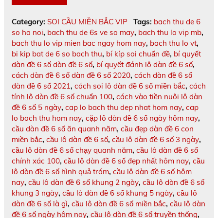
Category:
SOI CẦU MIỀN BẮC VIP
Tags:
bach thu de 6
so ha noi
,
bach thu de 6s ve so may
,
bach thu lo vip mb
,
bach thu lo vip mien bac ngay hom nay
,
bach thu lo vt
,
bi kip bat de 6 so bach thu
,
bí kíp soi chuẩn đề
,
bí quyết
dàn đề 6 số dàn đề 6 số
,
bí quyết đánh lô dàn đề 6 số
,
cách dàn đề 6 số dàn đề 6 số 2020
,
cách dàn đề 6 số
dàn đề 6 số 2021
,
cách soi lô dàn đề 6 số miền bắc
,
cách
tính lô dàn đề 6 số chuẩn 100
,
cách vào tiền nuôi lô dàn
đề 6 số 5 ngày
,
cap lo bach thu dep nhat hom nay
,
cap
lo bach thu hom nay
,
cặp lô dàn đề 6 số ngày hôm nay
,
cầu dàn đề 6 số ăn quanh năm
,
cầu đẹp dàn đề 6 con
miền bắc
,
cầu lô dàn đề 6 số
,
cầu lô dàn đề 6 số 3 ngày
,
cầu lô dàn đề 6 số chạy quanh năm
,
cầu lô dàn đề 6 số
chính xác 100
,
cầu lô dàn đề 6 số đẹp nhất hôm nay
,
cầu
lô dàn đề 6 số hình quả trám
,
cầu lô dàn đề 6 số hôm
nay
,
cầu lô dàn đề 6 số khung 2 ngày
,
cầu lô dàn đề 6 số
khung 3 ngày
,
cầu lô dàn đề 6 số khung 5 ngày
,
cầu lô
dàn đề 6 số là gì
,
cầu lô dàn đề 6 số miền bắc
,
cầu lô dàn
đề 6 số ngày hôm nay
,
cầu lô dàn đề 6 số truyền thống
,