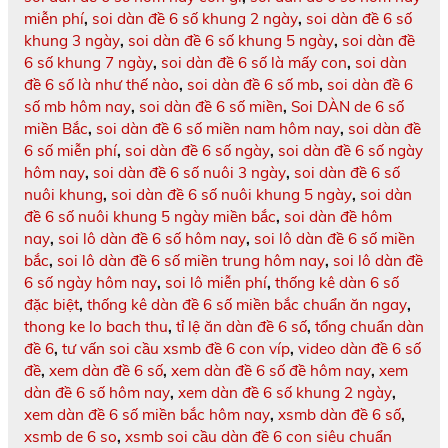
miễn phí
,
soi dàn đề 6 số khung 2 ngày
,
soi dàn đề 6 số
khung 3 ngày
,
soi dàn đề 6 số khung 5 ngày
,
soi dàn đề
6 số khung 7 ngày
,
soi dàn đề 6 số là mấy con
,
soi dàn
đề 6 số là như thế nào
,
soi dàn đề 6 số mb
,
soi dàn đề 6
số mb hôm nay
,
soi dàn đề 6 số miền
,
Soi DÀN de 6 số
miền Bắc
,
soi dàn đề 6 số miền nam hôm nay
,
soi dàn đề
6 số miễn phí
,
soi dàn đề 6 số ngày
,
soi dàn đề 6 số ngày
hôm nay
,
soi dàn đề 6 số nuôi 3 ngày
,
soi dàn đề 6 số
nuôi khung
,
soi dàn đề 6 số nuôi khung 5 ngày
,
soi dàn
đề 6 số nuôi khung 5 ngày miền bắc
,
soi dàn đề hôm
nay
,
soi lô dàn đề 6 số hôm nay
,
soi lô dàn đề 6 số miền
bắc
,
soi lô dàn đề 6 số miền trung hôm nay
,
soi lô dàn đề
6 số ngày hôm nay
,
soi lô miễn phí
,
thống kê dàn 6 số
đặc biệt
,
thống kê dàn đề 6 số miền bắc chuẩn ăn ngay
,
thong ke lo bach thu
,
tỉ lệ ăn dàn đề 6 số
,
tổng chuẩn dàn
đề 6
,
tư vấn soi cầu xsmb đề 6 con víp
,
video dàn đề 6 số
đề
,
xem dàn đề 6 số
,
xem dàn đề 6 số đề hôm nay
,
xem
dàn đề 6 số hôm nay
,
xem dàn đề 6 số khung 2 ngày
,
xem dàn đề 6 số miền bắc hôm nay
,
xsmb dàn đề 6 số
,
xsmb de 6 so
,
xsmb soi cầu dàn đề 6 con siêu chuẩn