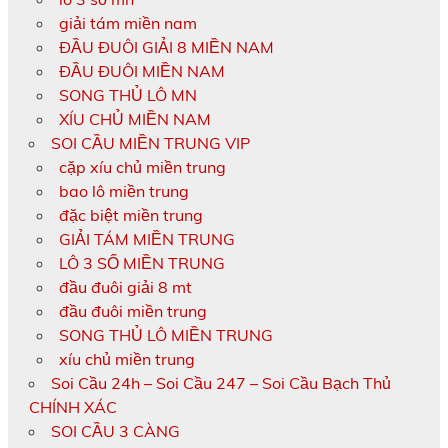
giải tám miền nam
ĐẦU ĐUÔI GIẢI 8 MIỀN NAM
ĐẦU ĐUÔI MIỀN NAM
SONG THỦ LÔ MN
XÍU CHỦ MIỀN NAM
SOI CẦU MIỀN TRUNG VIP
cặp xíu chủ miền trung
bao lô miền trung
đặc biệt miền trung
GIẢI TÁM MIỀN TRUNG
LÔ 3 SỐ MIỀN TRUNG
đầu đuôi giải 8 mt
đầu đuôi miền trung
SONG THỦ LÔ MIỀN TRUNG
xíu chủ miền trung
Soi Cầu 24h – Soi Cầu 247 – Soi Cầu Bạch Thủ
CHÍNH XÁC
SOI CẦU 3 CÀNG