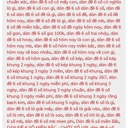
chuẩn xác
,
dàn đề 6 số có mấy con
,
dàn đề 6 số có nghĩa
là gì
,
dàn đề 6 số con gì
,
dàn đề 6 số dàn đề 6 số
,
dàn đề
6 số dàn đề 6 số đề là gì
,
dàn đề 6 số đề
,
dàn đề 6 số đề
hôm nay
,
dàn đề 6 số đề là gì
,
dàn đề 6 số đề mb
,
dàn đề
6 số đề miền bắc
,
dàn đề 6 số đề ngày hôm nay
,
dàn đề 6
số gan
,
dàn đề 6 số gia 100k
,
dàn đề 6 số hai nháy
,
dàn
đề 6 số hnay
,
dàn đề 6 số hôm nay là con gì
,
dàn đề 6 số
hôm nay mb
,
dàn đề 6 số hôm nay miền bắc
,
dàn đề 6 số
hôm nay về bao nhiêu
,
dàn đề 6 số hôm nay về con gì
,
dàn đề 6 số hôm qua
,
dàn đề 6 số kép
,
dàn đề 6 số kép
khung 2 ngày
,
dàn đề 6 số kép khung 3 ngày
,
dàn đề 6
số kép khung 3 ngày 3 miền
,
dàn đề 6 số khung
,
dàn đề
6 số khung 1 ngày
,
dàn đề 6 số khung 2 ngày 267
,
dàn
đề 6 số khung 2 ngày miễn phí
,
dàn đề 6 số khung 3
ngày
,
dàn đề 6 số khung 3 ngày chuẩn
,
dàn đề 6 số
khung 3 ngày miễn phí
,
dàn đề 6 số khung 3 ngày rồng
bạch kim
,
dàn đề 6 số khung 5 ngày
,
dàn đề 6 số là gì
,
dàn đề 6 số là giải mấy
,
dàn đề 6 số là giải nào
,
dàn đề 6
số là ntn
,
dàn đề 6 số là sao
,
dàn đề 6 số lót là gì
,
dàn đề
6 số mb
,
dàn đề 6 số mb mien phi
,
Dàn đề 6 số miền Bắc
,
DÀN ĐỀ 6 SỐ MIỀN BẮC - CHỐT SỐ VIP
,
dàn đề 6 số