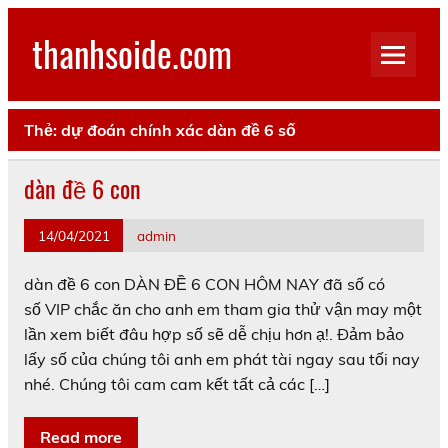
Skip
to
thanhsoide.com
content
Thẻ:
dự đoán chính xác dàn đề 6 số
dàn đề 6 con
14/04/2021
admin
dàn đề 6 con DÀN ĐỀ 6 CON HÔM NAY đã số có
số VIP chắc ăn cho anh em tham gia thử vận may một
lần xem biết đâu hợp số sẽ dễ chịu hơn ạ!. Đảm bảo
lấy số của chúng tôi anh em phát tài ngay sau tối nay
nhé. Chúng tôi cam cam kết tất cả các […]
Read more