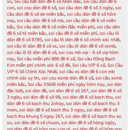
so
,
Soi cầu bắt dàn đề 6 số Miền Bắc
,
soi cầu dàn đề 6
con
,
soi cau dàn đề 6 số
,
soi cầu dàn đề 6 số 3 ngày
,
soi
cầu dàn đề 6 số de miền bắc
,
soi cầu dàn đề 6 số hôm
nay
,
soi cầu dàn đề 6 số mb
,
soi cầu dàn đề 6 số miền
bắc
,
Soi cầu dàn đề 6 số miền Bắc miễn phí
,
soi cầu dàn
đề 6 số tô miền bắc
,
soi cầu đề 6 số miễn phí
,
soi cầu lô
dàn đề 6 số 8785
,
soi cầu lô dàn đề 6 số chính xác nhất
,
soi cầu lô dàn đề 6 số xs
,
soi cầu lô dàn đề 6 số xsmb
,
soi cầu lô tô dàn đề 6 số
,
soi cau mb vip - 6 số vip hôm
nay
,
Soi cầu miễn phí 888 đề 6 số
,
Soi cầu Rồng Bạch
Kim miễn phí chính xác 6 số đề
,
Soi cầu VIP 6 số
,
Soi Cầu
VIP 6 Số Chính Xác Nhất
,
soi cầu xs dàn đề 6 con mb
chính xác uy tín
,
soi cau xsmb dàn đề 6 số
,
soi cầu xsmb
miền bắc
,
Soi cầu XSMB miễn phí ngày hôm nay
,
soi dàn
đặc biệt
,
soi dàn đề
,
soi dàn đề 6 số 267
,
soi dàn đề 6 số
3 ngày
,
soi dàn đề 6 số 99
,
soi dàn đề 6 số bach thu
,
soi
dàn đề 6 số bach thu 2nhay
,
soi dàn đề 6 số bach thu 3
mien
,
soi dàn đề 6 số bach thu 3 ngay
,
soi dàn đề 6 số
bach thu khung 5 ngay 267
,
soi dàn đề 6 số bach thu xo
so
,
soi dàn đề 6 số chuan
,
soi dàn đề 6 số hàng ngày
,
soi dàn đề 6 số hôm nay con gì
,
soi dàn đề 6 số hôm nay