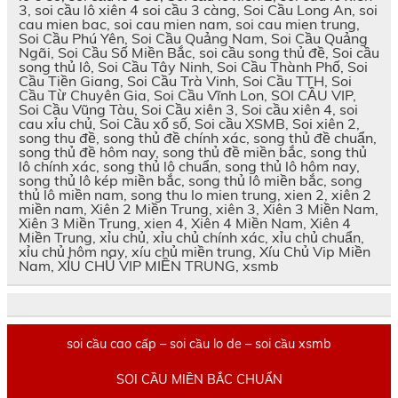
3, soi cầu lô xiên 4 soi cầu 3 càng, Soi Cầu Long An, soi
cau mien bac, soi cau mien nam, soi cau mien trung,
Soi Cầu Phú Yên, Soi Cầu Quảng Nam, Soi Cầu Quảng
Ngãi, Soi Cầu Số Miền Bắc, soi cầu song thủ đề, Soi cầu
song thủ lô, Soi Cầu Tây Ninh, Soi Cầu Thành Phố, Soi
Cầu Tiền Giang, Soi Cầu Trà Vinh, Soi Cầu TTH, Soi
Cầu Từ Chuyên Gia, Soi Cầu Vĩnh Lon, SOI CẦU VIP,
Soi Cầu Vũng Tàu, Soi Cầu xiên 3, Soi cầu xiên 4, soi
cau xỉu chủ, Soi Cầu xổ số, Soi cầu XSMB, Soi xiên 2,
song thu đề, song thủ đề chính xác, song thủ đề chuẩn,
song thủ đề hôm nay, song thủ đề miền bắc, song thủ
lô chính xác, song thủ lô chuẩn, song thủ lô hôm nay,
song thủ lô kép miền bắc, song thủ lô miền bắc, song
thủ lô miền nam, song thu lo mien trung, xien 2, xiên 2
miền nam, Xiên 2 Miền Trung, xiên 3, Xiên 3 Miền Nam,
Xiên 3 Miền Trung, xien 4, Xiên 4 Miền Nam, Xiên 4
Miền Trung, xỉu chủ, xỉu chủ chính xác, xỉu chủ chuẩn,
xỉu chủ hôm nay, xíu chủ miền trung, Xíu Chủ Vip Miền
Nam, XỈU CHỦ VIP MIỀN TRUNG, xsmb
soi cầu cao cấp – soi cầu lo de – soi cầu xsmb
SOI CẦU MIỀN BẮC CHUẨN