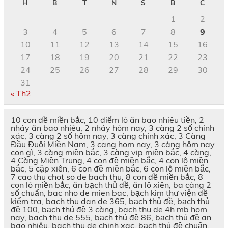
H
B
T
N
S
B
C
1
2
3
4
5
6
7
8
9
10
11
12
13
14
15
16
17
18
19
20
21
22
23
24
25
26
27
28
29
30
31
« Th2
10 con đề miền bắc, 10 điểm lô ăn bao nhiêu tiền, 2
nháy ăn bao nhiêu, 2 nháy hôm nay, 3 càng 2 số chính
xác, 3 càng 2 số hôm nay, 3 càng chính xác, 3 Càng
Đầu Đuôi Miền Nam, 3 cang hom nay, 3 càng hôm nay
con gì, 3 càng miền bắc, 3 càng vip miền bắc, 4 càng,
4 Càng Miền Trung, 4 con đề miền bắc, 4 con lô miền
bắc, 5 cặp xiên, 6 con đề miền bắc, 6 con lô miền bắc,
7 cao thu chot so de bach thu, 8 con đề miền bắc, 8
con lô miền bắc, ăn bạch thủ đề, ăn lô xiên, ba càng 2
số chuẩn, bac nho de mien bac, bạch kim thư viện đề
kiểm tra, bach thu dan de 365, bạch thủ đề, bạch thủ
đề 100, bạch thủ đề 3 càng, bach thu de 4h mb hom
nay, bach thu de 555, bạch thủ đề 86, bạch thủ đề an
bao nhiêu, bach thu de chinh xac, bạch thủ đề chuẩn,