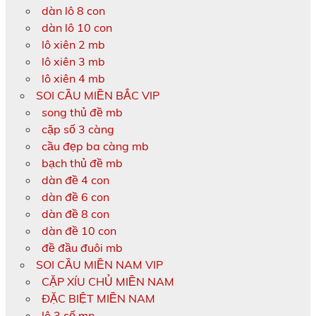
dàn lô 8 con
dàn lô 10 con
lô xiên 2 mb
lô xiên 3 mb
lô xiên 4 mb
SOI CẦU MIỀN BẮC VIP
song thủ đề mb
cặp số 3 càng
cầu đẹp ba càng mb
bạch thủ đề mb
dàn đề 4 con
dàn đề 6 con
dàn đề 8 con
dàn đề 10 con
đề đầu đuôi mb
SOI CẦU MIỀN NAM VIP
CẶP XÍU CHỦ MIỀN NAM
ĐẶC BIỆT MIỀN NAM
lô 3 số mn