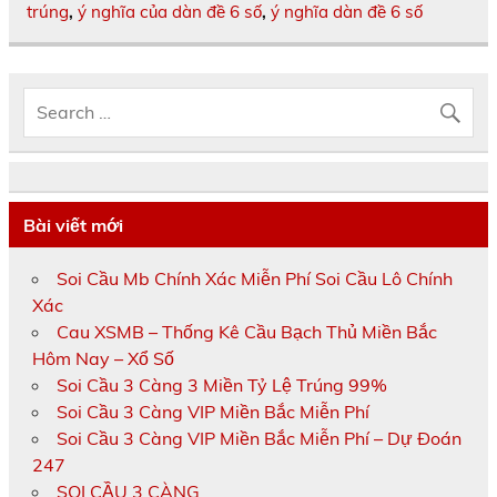
trúng
,
ý nghĩa của dàn đề 6 số
,
ý nghĩa dàn đề 6 số
Bài viết mới
Soi Cầu Mb Chính Xác Miễn Phí Soi Cầu Lô Chính
Xác
Cau XSMB – Thống Kê Cầu Bạch Thủ Miền Bắc
Hôm Nay – Xổ Số
Soi Cầu 3 Càng 3 Miền Tỷ Lệ Trúng 99%
Soi Cầu 3 Càng VIP Miền Bắc Miễn Phí
Soi Cầu 3 Càng VIP Miền Bắc Miễn Phí – Dự Đoán
247
SOI CẦU 3 CÀNG