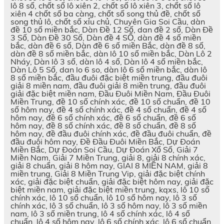
lô 8 số, chốt số lô xiên 2, chốt số lô xiên 3, chốt số lô
xiên 4 chốt số ba càng, chốt số song thủ đề, chốt số
song thủ lô, chốt số xỉu chủ, Chuyên Gia Soi Cầu, dàn
đề 10 số miền bắc, Dàn Đề 12 Số, dan đề 2 số, Dàn Đề
3 Số, Dàn Đề 30 Số, Dàn đề 4 SỐ, dàn đề 4 số miền
bắc, dàn đề 6 số, Dàn đề 6 số miền Bắc, dàn đề 8 số,
dàn đề 8 số miền bắc, dàn lô 10 số miền bắc, Dàn Lô 2
Nháy, Dàn lô 3 số, dàn lô 4 số, Dàn lô 4 số miền bắc,
Dàn Lô 5 Số, dan lo 6 so, dàn lô 6 số miền bắc, dàn lô
8 số miền bắc, đầu đuôi đặc biệt miền trung, đầu đuôi
giải 8 miền nam, đầu đuôi giải 8 miền trung, đầu đuôi
giải đặc biệt miền nam, Đầu Đuôi Miền Nam, Đầu Đuôi
Miền Trung, đề 10 số chính xác, đề 10 số chuẩn, đề 10
số hôm nay, đề 4 số chính xác, đề 4 số chuẩn, đề 4 số
hôm nay, đề 6 số chính xác, đề 6 số chuẩn, đề 6 số
hôm nay, đề 8 số chính xác, đề 8 số chuẩn, đề 8 số
hôm nay, đề đầu đuôi chính xác, đề đầu đuôi chuẩn, đề
đầu đuôi hôm nay, Đề Đầu Đuôi Miền Bắc, Dự Đoán
Miền Bắc, Dự Đoán Soi Cầu, Dự Đoán Xổ Số, Giải 7
Miền Nam, Giải 7 Miền Trung, giải 8, giải 8 chính xác,
giải 8 chuẩn, giải 8 hôm nay, GIAI 8 MIỀN NAM, giải 8
miền trung, Giải 8 Miền Trung Vip, giải đặc biệt chính
xác, giải đặc biệt chuẩn, giải đặc biệt hôm nay, giải đặc
biệt miền nam, giải đặc biệt miền trung, kqxs, lô 10 số
chính xác, lô 10 số chuẩn, lô 10 số hôm nay, lô 3 số
chính xác, lô 3 số chuẩn, lô 3 số hôm nay, lô 3 số miền
nam, lô 3 số miền trung, lô 4 số chính xác, lô 4 số
chuẩn, lô 4 số hôm nay, lô 6 số chính xác, lô 6 số chuẩn,