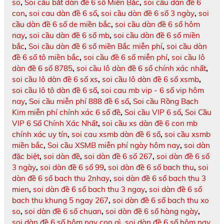
so
,
Soi cầu bắt dàn đề 6 số Miền Bắc
,
soi cầu dàn đề 6
con
,
soi cau dàn đề 6 số
,
soi cầu dàn đề 6 số 3 ngày
,
soi
cầu dàn đề 6 số de miền bắc
,
soi cầu dàn đề 6 số hôm
nay
,
soi cầu dàn đề 6 số mb
,
soi cầu dàn đề 6 số miền
bắc
,
Soi cầu dàn đề 6 số miền Bắc miễn phí
,
soi cầu dàn
đề 6 số tô miền bắc
,
soi cầu đề 6 số miễn phí
,
soi cầu lô
dàn đề 6 số 8785
,
soi cầu lô dàn đề 6 số chính xác nhất
,
soi cầu lô dàn đề 6 số xs
,
soi cầu lô dàn đề 6 số xsmb
,
soi cầu lô tô dàn đề 6 số
,
soi cau mb vip - 6 số vip hôm
nay
,
Soi cầu miễn phí 888 đề 6 số
,
Soi cầu Rồng Bạch
Kim miễn phí chính xác 6 số đề
,
Soi cầu VIP 6 số
,
Soi Cầu
VIP 6 Số Chính Xác Nhất
,
soi cầu xs dàn đề 6 con mb
chính xác uy tín
,
soi cau xsmb dàn đề 6 số
,
soi cầu xsmb
miền bắc
,
Soi cầu XSMB miễn phí ngày hôm nay
,
soi dàn
đặc biệt
,
soi dàn đề
,
soi dàn đề 6 số 267
,
soi dàn đề 6 số
3 ngày
,
soi dàn đề 6 số 99
,
soi dàn đề 6 số bach thu
,
soi
dàn đề 6 số bach thu 2nhay
,
soi dàn đề 6 số bach thu 3
mien
,
soi dàn đề 6 số bach thu 3 ngay
,
soi dàn đề 6 số
bach thu khung 5 ngay 267
,
soi dàn đề 6 số bach thu xo
so
,
soi dàn đề 6 số chuan
,
soi dàn đề 6 số hàng ngày
,
soi dàn đề 6 số hôm nay con gì
,
soi dàn đề 6 số hôm nay