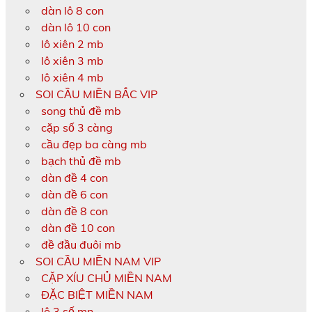
dàn lô 8 con
dàn lô 10 con
lô xiên 2 mb
lô xiên 3 mb
lô xiên 4 mb
SOI CẦU MIỀN BẮC VIP
song thủ đề mb
cặp số 3 càng
cầu đẹp ba càng mb
bạch thủ đề mb
dàn đề 4 con
dàn đề 6 con
dàn đề 8 con
dàn đề 10 con
đề đầu đuôi mb
SOI CẦU MIỀN NAM VIP
CẶP XÍU CHỦ MIỀN NAM
ĐẶC BIỆT MIỀN NAM
lô 3 số mn