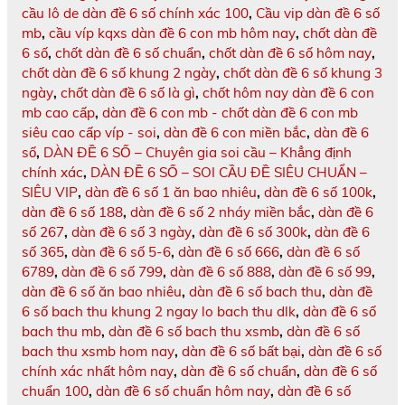
cầu lô de dàn đề 6 số chính xác 100
,
Cầu vip dàn đề 6 số
mb
,
cầu víp kqxs dàn đề 6 con mb hôm nay
,
chốt dàn đề
6 số
,
chốt dàn đề 6 số chuẩn
,
chốt dàn đề 6 số hôm nay
,
chốt dàn đề 6 số khung 2 ngày
,
chốt dàn đề 6 số khung 3
ngày
,
chốt dàn đề 6 số là gì
,
chốt hôm nay dàn đề 6 con
mb cao cấp
,
dàn đề 6 con mb - chốt dàn đề 6 con mb
siêu cao cấp víp - soi
,
dàn đề 6 con miền bắc
,
dàn đề 6
số
,
DÀN ĐỀ 6 SỐ – Chuyên gia soi cầu – Khẳng định
chính xác
,
DÀN ĐỀ 6 SỐ – SOI CẦU ĐỀ SIÊU CHUẨN –
SIÊU VIP
,
dàn đề 6 số 1 ăn bao nhiêu
,
dàn đề 6 số 100k
,
dàn đề 6 số 188
,
dàn đề 6 số 2 nháy miền bắc
,
dàn đề 6
số 267
,
dàn đề 6 số 3 ngày
,
dàn đề 6 số 300k
,
dàn đề 6
số 365
,
dàn đề 6 số 5-6
,
dàn đề 6 số 666
,
dàn đề 6 số
6789
,
dàn đề 6 số 799
,
dàn đề 6 số 888
,
dàn đề 6 số 99
,
dàn đề 6 số ăn bao nhiêu
,
dàn đề 6 số bach thu
,
dàn đề
6 số bach thu khung 2 ngay lo bach thu dlk
,
dàn đề 6 số
bach thu mb
,
dàn đề 6 số bach thu xsmb
,
dàn đề 6 số
bach thu xsmb hom nay
,
dàn đề 6 số bất bại
,
dàn đề 6 số
chính xác nhất hôm nay
,
dàn đề 6 số chuẩn
,
dàn đề 6 số
chuẩn 100
,
dàn đề 6 số chuẩn hôm nay
,
dàn đề 6 số