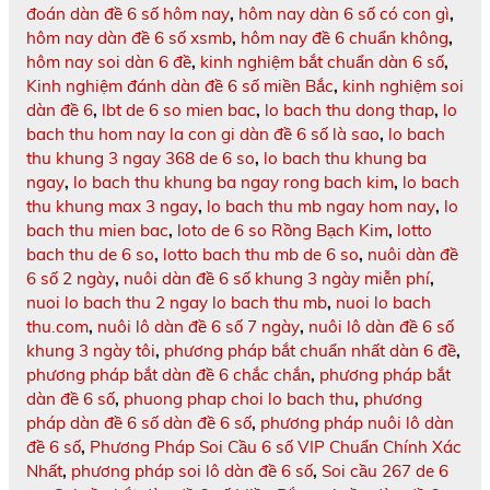
đoán dàn đề 6 số hôm nay
,
hôm nay dàn 6 số có con gì
,
hôm nay dàn đề 6 số xsmb
,
hôm nay đề 6 chuẩn không
,
hôm nay soi dàn 6 đề
,
kinh nghiệm bắt chuẩn dàn 6 số
,
Kinh nghiệm đánh dàn đề 6 số miền Bắc
,
kinh nghiệm soi
dàn đề 6
,
lbt de 6 so mien bac
,
lo bach thu dong thap
,
lo
bach thu hom nay la con gi dàn đề 6 số là sao
,
lo bach
thu khung 3 ngay 368 de 6 so
,
lo bach thu khung ba
ngay
,
lo bach thu khung ba ngay rong bach kim
,
lo bach
thu khung max 3 ngay
,
lo bach thu mb ngay hom nay
,
lo
bach thu mien bac
,
loto de 6 so Rồng Bạch Kim
,
lotto
bach thu de 6 so
,
lotto bach thu mb de 6 so
,
nuôi dàn đề
6 số 2 ngày
,
nuôi dàn đề 6 số khung 3 ngày miễn phí
,
nuoi lo bach thu 2 ngay lo bach thu mb
,
nuoi lo bach
thu.com
,
nuôi lô dàn đề 6 số 7 ngày
,
nuôi lô dàn đề 6 số
khung 3 ngày tôi
,
phương pháp bắt chuẩn nhất dàn 6 đề
,
phương pháp bắt dàn đề 6 chắc chắn
,
phương pháp bắt
dàn đề 6 số
,
phuong phap choi lo bach thu
,
phương
pháp dàn đề 6 số dàn đề 6 số
,
phương pháp nuôi lô dàn
đề 6 số
,
Phương Pháp Soi Cầu 6 số VIP Chuẩn Chính Xác
Nhất
,
phương pháp soi lô dàn đề 6 số
,
Soi cầu 267 de 6