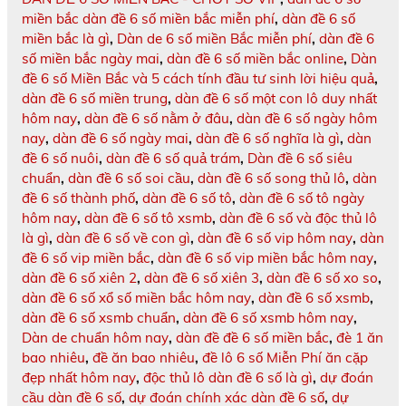
miền bắc dàn đề 6 số miền bắc miễn phí
,
dàn đề 6 số
miền bắc là gì
,
Dàn de 6 số miền Bắc miễn phí
,
dàn đề 6
số miền bắc ngày mai
,
dàn đề 6 số miền bắc online
,
Dàn
đề 6 số Miền Bắc và 5 cách tính đầu tư sinh lời hiệu quả
,
dàn đề 6 số miền trung
,
dàn đề 6 số một con lô duy nhất
hôm nay
,
dàn đề 6 số nằm ở đâu
,
dàn đề 6 số ngày hôm
nay
,
dàn đề 6 số ngày mai
,
dàn đề 6 số nghĩa là gì
,
dàn
đề 6 số nuôi
,
dàn đề 6 số quả trám
,
Dàn đề 6 số siêu
chuẩn
,
dàn đề 6 số soi cầu
,
dàn đề 6 số song thủ lô
,
dàn
đề 6 số thành phố
,
dàn đề 6 số tô
,
dàn đề 6 số tô ngày
hôm nay
,
dàn đề 6 số tô xsmb
,
dàn đề 6 số và độc thủ lô
là gì
,
dàn đề 6 số về con gì
,
dàn đề 6 số vip hôm nay
,
dàn
đề 6 số vip miền bắc
,
dàn đề 6 số vip miền bắc hôm nay
,
dàn đề 6 số xiên 2
,
dàn đề 6 số xiên 3
,
dàn đề 6 số xo so
,
dàn đề 6 số xổ số miền bắc hôm nay
,
dàn đề 6 số xsmb
,
dàn đề 6 số xsmb chuẩn
,
dàn đề 6 số xsmb hôm nay
,
Dàn de chuẩn hôm nay
,
dàn đề đề 6 số miền bắc
,
đè 1 ăn
bao nhiêu
,
đề ăn bao nhiêu
,
đề lô 6 số Miễn Phí ăn cặp
đẹp nhất hôm nay
,
độc thủ lô dàn đề 6 số là gì
,
dự đoán
cầu dàn đề 6 số
,
dự đoán chính xác dàn đề 6 số
,
dự