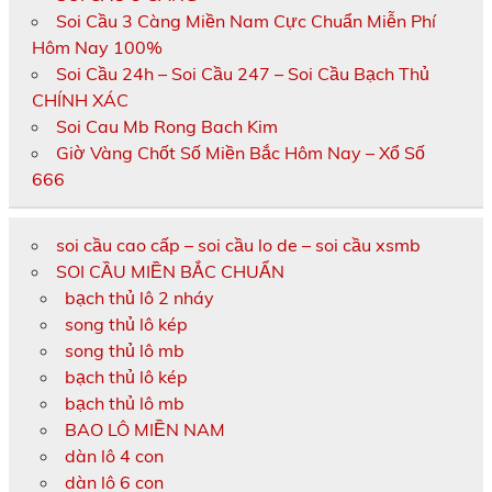
Soi Cầu 3 Càng Miền Nam Cực Chuẩn Miễn Phí
Hôm Nay 100%
Soi Cầu 24h – Soi Cầu 247 – Soi Cầu Bạch Thủ
CHÍNH XÁC
Soi Cau Mb Rong Bach Kim
Giờ Vàng Chốt Số Miền Bắc Hôm Nay – Xổ Số
666
soi cầu cao cấp – soi cầu lo de – soi cầu xsmb
SOI CẦU MIỀN BẮC CHUẨN
bạch thủ lô 2 nháy
song thủ lô kép
song thủ lô mb
bạch thủ lô kép
bạch thủ lô mb
BAO LÔ MIỀN NAM
dàn lô 4 con
dàn lô 6 con