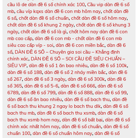
cầu lô de dàn đề 6 số chính xác 100
,
Cầu vip dàn đề 6 số
mb
,
cầu víp kqxs dàn đề 6 con mb hôm nay
,
chốt dàn đề
6 số
,
chốt dàn đề 6 số chuẩn
,
chốt dàn đề 6 số hôm nay
,
chốt dàn đề 6 số khung 2 ngày
,
chốt dàn đề 6 số khung 3
ngày
,
chốt dàn đề 6 số là gì
,
chốt hôm nay dàn đề 6 con
mb cao cấp
,
dàn đề 6 con mb - chốt dàn đề 6 con mb
siêu cao cấp víp - soi
,
dàn đề 6 con miền bắc
,
dàn đề 6
số
,
DÀN ĐỀ 6 SỐ – Chuyên gia soi cầu – Khẳng định
chính xác
,
DÀN ĐỀ 6 SỐ – SOI CẦU ĐỀ SIÊU CHUẨN –
SIÊU VIP
,
dàn đề 6 số 1 ăn bao nhiêu
,
dàn đề 6 số 100k
,
dàn đề 6 số 188
,
dàn đề 6 số 2 nháy miền bắc
,
dàn đề 6
số 267
,
dàn đề 6 số 3 ngày
,
dàn đề 6 số 300k
,
dàn đề 6
số 365
,
dàn đề 6 số 5-6
,
dàn đề 6 số 666
,
dàn đề 6 số
6789
,
dàn đề 6 số 799
,
dàn đề 6 số 888
,
dàn đề 6 số 99
,
dàn đề 6 số ăn bao nhiêu
,
dàn đề 6 số bach thu
,
dàn đề
6 số bach thu khung 2 ngay lo bach thu dlk
,
dàn đề 6 số
bach thu mb
,
dàn đề 6 số bach thu xsmb
,
dàn đề 6 số
bach thu xsmb hom nay
,
dàn đề 6 số bất bại
,
dàn đề 6 số
chính xác nhất hôm nay
,
dàn đề 6 số chuẩn
,
dàn đề 6 số
chuẩn 100
,
dàn đề 6 số chuẩn hôm nay
,
dàn đề 6 số