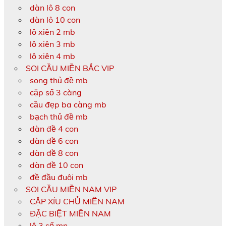
dàn lô 8 con
dàn lô 10 con
lô xiên 2 mb
lô xiên 3 mb
lô xiên 4 mb
SOI CẦU MIỀN BẮC VIP
song thủ đề mb
cặp số 3 càng
cầu đẹp ba càng mb
bạch thủ đề mb
dàn đề 4 con
dàn đề 6 con
dàn đề 8 con
dàn đề 10 con
đề đầu đuôi mb
SOI CẦU MIỀN NAM VIP
CẶP XÍU CHỦ MIỀN NAM
ĐẶC BIỆT MIỀN NAM
lô 3 số mn