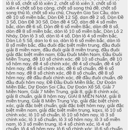
lô 8 số, chốt số lô xiên 2, chốt số lô xiên 3, chốt số lô
xiên 4 chốt số ba càng, chốt số song thủ đề, chốt số
song thủ lô, chốt số xỉu chủ, Chuyên Gia Soi Cầu, dàn
đề 10 số miền bắc, Dàn Đề 12 Số, dan đề 2 số, Dàn Đề
3 Số, Dàn Đề 30 Số, Dàn đề 4 SỐ, dàn đề 4 số miền
bắc, dàn đề 6 số, Dàn đề 6 số miền Bắc, dàn đề 8 số,
dàn đề 8 số miền bắc, dàn lô 10 số miền bắc, Dàn Lô 2
Nháy, Dàn lô 3 số, dàn lô 4 số, Dàn lô 4 số miền bắc,
Dàn Lô 5 Số, dan lo 6 so, dàn lô 6 số miền bắc, dàn lô
8 số miền bắc, đầu đuôi đặc biệt miền trung, đầu đuôi
giải 8 miền nam, đầu đuôi giải 8 miền trung, đầu đuôi
giải đặc biệt miền nam, Đầu Đuôi Miền Nam, Đầu Đuôi
Miền Trung, đề 10 số chính xác, đề 10 số chuẩn, đề 10
số hôm nay, đề 4 số chính xác, đề 4 số chuẩn, đề 4 số
hôm nay, đề 6 số chính xác, đề 6 số chuẩn, đề 6 số
hôm nay, đề 8 số chính xác, đề 8 số chuẩn, đề 8 số
hôm nay, đề đầu đuôi chính xác, đề đầu đuôi chuẩn, đề
đầu đuôi hôm nay, Đề Đầu Đuôi Miền Bắc, Dự Đoán
Miền Bắc, Dự Đoán Soi Cầu, Dự Đoán Xổ Số, Giải 7
Miền Nam, Giải 7 Miền Trung, giải 8, giải 8 chính xác,
giải 8 chuẩn, giải 8 hôm nay, GIAI 8 MIỀN NAM, giải 8
miền trung, Giải 8 Miền Trung Vip, giải đặc biệt chính
xác, giải đặc biệt chuẩn, giải đặc biệt hôm nay, giải đặc
biệt miền nam, giải đặc biệt miền trung, kqxs, lô 10 số
chính xác, lô 10 số chuẩn, lô 10 số hôm nay, lô 3 số
chính xác, lô 3 số chuẩn, lô 3 số hôm nay, lô 3 số miền
nam, lô 3 số miền trung, lô 4 số chính xác, lô 4 số
chuẩn, lô 4 số hôm nay, lô 6 số chính xác, lô 6 số chuẩn,