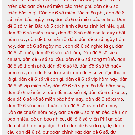
miền bắc dàn đề 6 số miền bắc miễn phí
,
dàn đề 6 số
miền bắc là gì
,
Dàn de 6 số miền Bắc miễn phí
,
dàn đề 6
số miền bắc ngày mai
,
dàn đề 6 số miền bắc online
,
Dàn
đề 6 số Miền Bắc và 5 cách tính đầu tư sinh lời hiệu quả
,
dàn đề 6 số miền trung
,
dàn đề 6 số một con lô duy nhất
hôm nay
,
dàn đề 6 số nằm ở đâu
,
dàn đề 6 số ngày hôm
nay
,
dàn đề 6 số ngày mai
,
dàn đề 6 số nghĩa là gì
,
dàn
đề 6 số nuôi
,
dàn đề 6 số quả trám
,
Dàn đề 6 số siêu
chuẩn
,
dàn đề 6 số soi cầu
,
dàn đề 6 số song thủ lô
,
dàn
đề 6 số thành phố
,
dàn đề 6 số tô
,
dàn đề 6 số tô ngày
hôm nay
,
dàn đề 6 số tô xsmb
,
dàn đề 6 số và độc thủ lô
là gì
,
dàn đề 6 số về con gì
,
dàn đề 6 số vip hôm nay
,
dàn
đề 6 số vip miền bắc
,
dàn đề 6 số vip miền bắc hôm nay
,
dàn đề 6 số xiên 2
,
dàn đề 6 số xiên 3
,
dàn đề 6 số xo so
,
dàn đề 6 số xổ số miền bắc hôm nay
,
dàn đề 6 số xsmb
,
dàn đề 6 số xsmb chuẩn
,
dàn đề 6 số xsmb hôm nay
,
Dàn de chuẩn hôm nay
,
dàn đề đề 6 số miền bắc
,
đè 1 ăn
bao nhiêu
,
đề ăn bao nhiêu
,
đề lô 6 số Miễn Phí ăn cặp
đẹp nhất hôm nay
,
độc thủ lô dàn đề 6 số là gì
,
dự đoán
cầu dàn đề 6 số
,
dự đoán chính xác dàn đề 6 số
,
dự