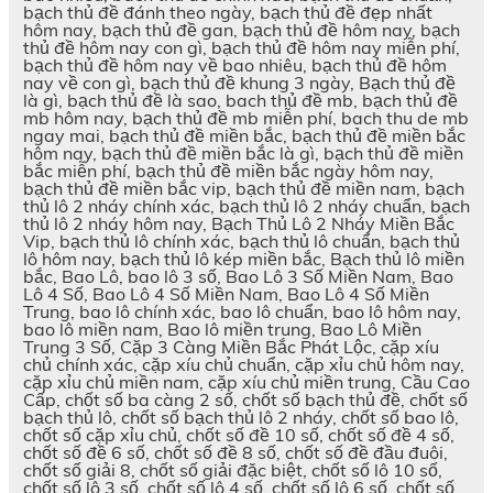
bạch thủ đề đánh theo ngày, bạch thủ đề đẹp nhất
hôm nay, bạch thủ đề gan, bạch thủ đề hôm nay, bạch
thủ đề hôm nay con gì, bạch thủ đề hôm nay miễn phí,
bạch thủ đề hôm nay về bao nhiêu, bạch thủ đề hôm
nay về con gì, bạch thủ đề khung 3 ngày, Bạch thủ đề
là gì, bạch thủ đề là sao, bach thủ đề mb, bạch thủ đề
mb hôm nay, bạch thủ đề mb miễn phí, bach thu de mb
ngay mai, bạch thủ đề miền bắc, bạch thủ đề miền bắc
hôm nay, bạch thủ đề miền bắc là gì, bạch thủ đề miền
bắc miễn phí, bạch thủ đề miền bắc ngày hôm nay,
bạch thủ đề miền bắc vip, bạch thủ đề miền nam, bạch
thủ lô 2 nháy chính xác, bạch thủ lô 2 nháy chuẩn, bạch
thủ lô 2 nháy hôm nay, Bạch Thủ Lô 2 Nháy Miền Bắc
Vip, bạch thủ lô chính xác, bạch thủ lô chuẩn, bạch thủ
lô hôm nay, bạch thủ lô kép miền bắc, Bạch thủ lô miền
bắc, Bao Lô, bao lô 3 số, Bao Lô 3 Số Miền Nam, Bao
Lô 4 Số, Bao Lô 4 Số Miền Nam, Bao Lô 4 Số Miền
Trung, bao lô chính xác, bao lô chuẩn, bao lô hôm nay,
bao lô miền nam, Bao lô miền trung, Bao Lô Miền
Trung 3 Số, Cặp 3 Càng Miền Bắc Phát Lộc, cặp xíu
chủ chính xác, cặp xíu chủ chuẩn, cặp xỉu chủ hôm nay,
cặp xỉu chủ miền nam, cặp xíu chủ miền trung, Cầu Cao
Cấp, chốt số ba càng 2 số, chốt số bạch thủ đề, chốt số
bạch thủ lô, chốt số bạch thủ lô 2 nháy, chốt số bao lô,
chốt số cặp xỉu chủ, chốt số đề 10 số, chốt số đề 4 số,
chốt số đề 6 số, chốt số đề 8 số, chốt số đề đầu đuôi,
chốt số giải 8, chốt số giải đặc biệt, chốt số lô 10 số,
chốt số lô 3 số, chốt số lô 4 số, chốt số lô 6 số, chốt số