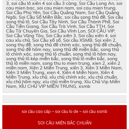
3, soi cầu lô xiên 4 soi cầu 3 càng, Soi Cầu Long An, soi
cau mien bac, soi cau mien nam, soi cau mien trung,
Soi Cầu Phú Yên, Soi Cầu Quảng Nam, Soi Cầu Quảng
Ngãi, Soi Cầu Số Miền Bắc, soi cầu song thủ đề, Soi cầu
song thủ lô, Soi Cầu Tây Ninh, Soi Cầu Thành Phố, Soi
Cầu Tiền Giang, Soi Cầu Trà Vinh, Soi Cầu TTH, Soi
Cầu Từ Chuyên Gia, Soi Cầu Vĩnh Lon, SOI CẦU VIP,
Soi Cầu Vũng Tàu, Soi Cầu xiên 3, Soi cầu xiên 4, soi
cau xỉu chủ, Soi Cầu xổ số, Soi cầu XSMB, Soi xiên 2,
song thu đề, song thủ đề chính xác, song thủ đề chuẩn,
song thủ đề hôm nay, song thủ đề miền bắc, song thủ
lô chính xác, song thủ lô chuẩn, song thủ lô hôm nay,
song thủ lô kép miền bắc, song thủ lô miền bắc, song
thủ lô miền nam, song thu lo mien trung, xien 2, xiên 2
miền nam, Xiên 2 Miền Trung, xiên 3, Xiên 3 Miền Nam,
Xiên 3 Miền Trung, xien 4, Xiên 4 Miền Nam, Xiên 4
Miền Trung, xỉu chủ, xỉu chủ chính xác, xỉu chủ chuẩn,
xỉu chủ hôm nay, xíu chủ miền trung, Xíu Chủ Vip Miền
Nam, XỈU CHỦ VIP MIỀN TRUNG, xsmb
soi cầu cao cấp – soi cầu lo de – soi cầu xsmb
SOI CẦU MIỀN BẮC CHUẨN