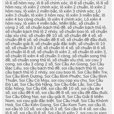
lô 6 số hôm nay, lô 8 số chính xác, lô 8 số chuẩn, lô 8 số
hôm nay, lô xiên 2 chính xác, lô xiên 2 chuẩn, lô xiên 2
hôm nay, lô xiên 2 miền bắc, lô xiên 3 chính xác, Lô
xiên 3 chuẩn, lô xiên 3 hôm nay, lô xiên 3 miền bắc, lô
xiên 4 ba càng chuẩn, lô xiên 4 chính xác, Lô xiên 4
hôm nay, lô xiên 4 miền bắc, Miền Bắc, số chuẩn 3
càng 2 số, số chuẩn bạch thủ đề, số chuẩn bạch thủ lô,
số chuẩn bạch thủ lô 2 nháy, số chuẩn bao lô, số chuẩn
cặp xỉu chủ, số chuẩn đề 10 số, số chuẩn đề 4 số, số
chuẩn đề 6 số, số chuẩn đề 8 số, số chuẩn đề đầu đuôi,
số chuẩn giải 8, số chuẩn giải đặc biệt, số chuẩn lô 10
số, số chuẩn lô 3 số, số chuẩn lô 4 số, số chuẩn lô 6 số,
số chuẩn lô 8 số, số chuẩn lô xiên 2, số chuẩn lô xiên 3,
số chuẩn lô xiên 4 số chuẩn 3 càng, số chuẩn song thủ
đề, số chuẩn song thủ lô, số chuẩn xỉu chủ, soi cau 3
cang, soi cầu 3 càng 2 số, Soi Cầu An Giang, Soi Cầu
Bạc Liêu, soi cầu bạch thủ đề, soi cầu bạch thủ lô, soi
cầu bạch thủ lô 2 nháy, soi cau bao lô, Soi Cầu Bến Tre,
Soi Cầu Bình Dương, Soi Cầu Bình Phước, Soi Cầu Bình
Thuận, Soi Cầu Cà Mau, soi cau cap xiu chu, Soi Cầu
Đà Lạt, Soi Cầu Đà Nẵng, Soi Cầu Đắc Lắc, Soi Cầu
Đắc Nông, Soi Cầu Đề, soi cầu đề 10 số, soi cầu de 4
số, soi cầu đề 6 số, soi cầu đề 8 số, soi cầu đề đầu đuôi,
Soi Cầu Đồng Nai, soi cầu giải 8, Soi Cầu Giải 8 Miền
Nam, soi cau giải đặc biệt, Soi Cầu Huế, Soi Cầu Khánh
Hoà, Soi Cầu Kiên Giang, Soi Cầu Kom Tum, soi cầu lô,
soi cầu lô 10 số, soi cầu lô 3 số, Soi cầu lô 4 số, soi cầu
lô 6 số, soi cầu lô 8 số, Soi cầu lô xiên 2, soi cau lo xien