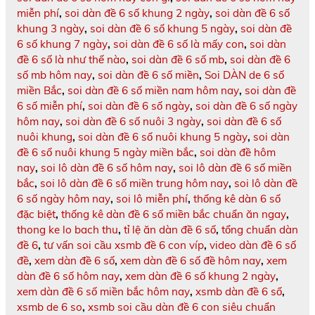
miễn phí
,
soi dàn đề 6 số khung 2 ngày
,
soi dàn đề 6 số
khung 3 ngày
,
soi dàn đề 6 số khung 5 ngày
,
soi dàn đề
6 số khung 7 ngày
,
soi dàn đề 6 số là mấy con
,
soi dàn
đề 6 số là như thế nào
,
soi dàn đề 6 số mb
,
soi dàn đề 6
số mb hôm nay
,
soi dàn đề 6 số miền
,
Soi DÀN de 6 số
miền Bắc
,
soi dàn đề 6 số miền nam hôm nay
,
soi dàn đề
6 số miễn phí
,
soi dàn đề 6 số ngày
,
soi dàn đề 6 số ngày
hôm nay
,
soi dàn đề 6 số nuôi 3 ngày
,
soi dàn đề 6 số
nuôi khung
,
soi dàn đề 6 số nuôi khung 5 ngày
,
soi dàn
đề 6 số nuôi khung 5 ngày miền bắc
,
soi dàn đề hôm
nay
,
soi lô dàn đề 6 số hôm nay
,
soi lô dàn đề 6 số miền
bắc
,
soi lô dàn đề 6 số miền trung hôm nay
,
soi lô dàn đề
6 số ngày hôm nay
,
soi lô miễn phí
,
thống kê dàn 6 số
đặc biệt
,
thống kê dàn đề 6 số miền bắc chuẩn ăn ngay
,
thong ke lo bach thu
,
tỉ lệ ăn dàn đề 6 số
,
tổng chuẩn dàn
đề 6
,
tư vấn soi cầu xsmb đề 6 con víp
,
video dàn đề 6 số
đề
,
xem dàn đề 6 số
,
xem dàn đề 6 số đề hôm nay
,
xem
dàn đề 6 số hôm nay
,
xem dàn đề 6 số khung 2 ngày
,
xem dàn đề 6 số miền bắc hôm nay
,
xsmb dàn đề 6 số
,
xsmb de 6 so
,
xsmb soi cầu dàn đề 6 con siêu chuẩn