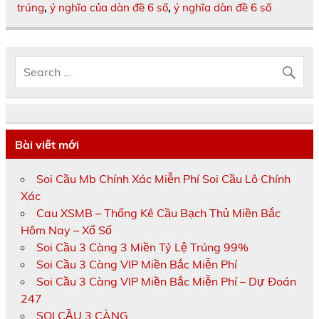
trúng
,
ý nghĩa của dàn đề 6 số
,
ý nghĩa dàn đề 6 số
Bài viết mới
Soi Cầu Mb Chính Xác Miễn Phí Soi Cầu Lô Chính
Xác
Cau XSMB – Thống Kê Cầu Bạch Thủ Miền Bắc
Hôm Nay – Xổ Số
Soi Cầu 3 Càng 3 Miền Tỷ Lệ Trúng 99%
Soi Cầu 3 Càng VIP Miền Bắc Miễn Phí
Soi Cầu 3 Càng VIP Miền Bắc Miễn Phí – Dự Đoán
247
SOI CẦU 3 CÀNG