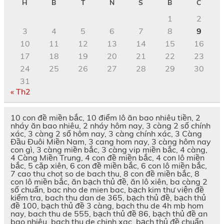
H
B
T
N
S
B
C
1
2
3
4
5
6
7
8
9
10
11
12
13
14
15
16
17
18
19
20
21
22
23
24
25
26
27
28
29
30
31
« Th2
10 con đề miền bắc, 10 điểm lô ăn bao nhiêu tiền, 2
nháy ăn bao nhiêu, 2 nháy hôm nay, 3 càng 2 số chính
xác, 3 càng 2 số hôm nay, 3 càng chính xác, 3 Càng
Đầu Đuôi Miền Nam, 3 cang hom nay, 3 càng hôm nay
con gì, 3 càng miền bắc, 3 càng vip miền bắc, 4 càng,
4 Càng Miền Trung, 4 con đề miền bắc, 4 con lô miền
bắc, 5 cặp xiên, 6 con đề miền bắc, 6 con lô miền bắc,
7 cao thu chot so de bach thu, 8 con đề miền bắc, 8
con lô miền bắc, ăn bạch thủ đề, ăn lô xiên, ba càng 2
số chuẩn, bac nho de mien bac, bạch kim thư viện đề
kiểm tra, bach thu dan de 365, bạch thủ đề, bạch thủ
đề 100, bạch thủ đề 3 càng, bach thu de 4h mb hom
nay, bach thu de 555, bạch thủ đề 86, bạch thủ đề an
bao nhiêu, bach thu de chinh xac, bạch thủ đề chuẩn,