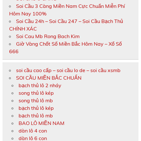
Soi Cầu 3 Càng Miền Nam Cực Chuẩn Miễn Phí
Hôm Nay 100%
Soi Cầu 24h – Soi Cầu 247 – Soi Cầu Bạch Thủ
CHÍNH XÁC
Soi Cau Mb Rong Bach Kim
Giờ Vàng Chốt Số Miền Bắc Hôm Nay – Xổ Số
666
soi cầu cao cấp – soi cầu lo de – soi cầu xsmb
SOI CẦU MIỀN BẮC CHUẨN
bạch thủ lô 2 nháy
song thủ lô kép
song thủ lô mb
bạch thủ lô kép
bạch thủ lô mb
BAO LÔ MIỀN NAM
dàn lô 4 con
dàn lô 6 con