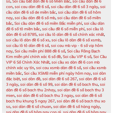
so
,
Soi cầu bắt dàn đề 6 số Miền Bắc
,
soi cầu dàn đề 6
con
,
soi cau dàn đề 6 số
,
soi cầu dàn đề 6 số 3 ngày
,
soi
cầu dàn đề 6 số de miền bắc
,
soi cầu dàn đề 6 số hôm
nay
,
soi cầu dàn đề 6 số mb
,
soi cầu dàn đề 6 số miền
bắc
,
Soi cầu dàn đề 6 số miền Bắc miễn phí
,
soi cầu dàn
đề 6 số tô miền bắc
,
soi cầu đề 6 số miễn phí
,
soi cầu lô
dàn đề 6 số 8785
,
soi cầu lô dàn đề 6 số chính xác nhất
,
soi cầu lô dàn đề 6 số xs
,
soi cầu lô dàn đề 6 số xsmb
,
soi cầu lô tô dàn đề 6 số
,
soi cau mb vip - 6 số vip hôm
nay
,
Soi cầu miễn phí 888 đề 6 số
,
Soi cầu Rồng Bạch
Kim miễn phí chính xác 6 số đề
,
Soi cầu VIP 6 số
,
Soi Cầu
VIP 6 Số Chính Xác Nhất
,
soi cầu xs dàn đề 6 con mb
chính xác uy tín
,
soi cau xsmb dàn đề 6 số
,
soi cầu xsmb
miền bắc
,
Soi cầu XSMB miễn phí ngày hôm nay
,
soi dàn
đặc biệt
,
soi dàn đề
,
soi dàn đề 6 số 267
,
soi dàn đề 6 số
3 ngày
,
soi dàn đề 6 số 99
,
soi dàn đề 6 số bach thu
,
soi
dàn đề 6 số bach thu 2nhay
,
soi dàn đề 6 số bach thu 3
mien
,
soi dàn đề 6 số bach thu 3 ngay
,
soi dàn đề 6 số
bach thu khung 5 ngay 267
,
soi dàn đề 6 số bach thu xo
so
,
soi dàn đề 6 số chuan
,
soi dàn đề 6 số hàng ngày
,
soi dàn đề 6 số hôm nay con gì
,
soi dàn đề 6 số hôm nay