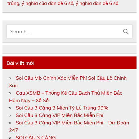
trúng
,
ý nghĩa của dàn đề 6 số
,
ý nghĩa dàn đề 6 số
Bài viết mới
Soi Cầu Mb Chính Xác Miễn Phí Soi Cầu Lô Chính
Xác
Cau XSMB – Thống Kê Cầu Bạch Thủ Miền Bắc
Hôm Nay – Xổ Số
Soi Cầu 3 Càng 3 Miền Tỷ Lệ Trúng 99%
Soi Cầu 3 Càng VIP Miền Bắc Miễn Phí
Soi Cầu 3 Càng VIP Miền Bắc Miễn Phí – Dự Đoán
247
SOI CẦU 3 CÀNG