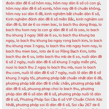
đoán dàn đề 6 số hôm nay
,
hôm nay dàn 6 số có con gì
,
hôm nay dàn đề 6 số xsmb
,
hôm nay đề 6 chuẩn không
,
hôm nay soi dàn 6 đề
,
kinh nghiệm bắt chuẩn dàn 6 số
,
Kinh nghiệm đánh dàn đề 6 số miền Bắc
,
kinh nghiệm soi
dàn đề 6
,
lbt de 6 so mien bac
,
lo bach thu dong thap
,
lo
bach thu hom nay la con gi dàn đề 6 số là sao
,
lo bach
thu khung 3 ngay 368 de 6 so
,
lo bach thu khung ba
ngay
,
lo bach thu khung ba ngay rong bach kim
,
lo bach
thu khung max 3 ngay
,
lo bach thu mb ngay hom nay
,
lo
bach thu mien bac
,
loto de 6 so Rồng Bạch Kim
,
lotto
bach thu de 6 so
,
lotto bach thu mb de 6 so
,
nuôi dàn đề
6 số 2 ngày
,
nuôi dàn đề 6 số khung 3 ngày miễn phí
,
nuoi lo bach thu 2 ngay lo bach thu mb
,
nuoi lo bach
thu.com
,
nuôi lô dàn đề 6 số 7 ngày
,
nuôi lô dàn đề 6 số
khung 3 ngày tôi
,
phương pháp bắt chuẩn nhất dàn 6 đề
,
phương pháp bắt dàn đề 6 chắc chắn
,
phương pháp bắt
dàn đề 6 số
,
phuong phap choi lo bach thu
,
phương
pháp dàn đề 6 số dàn đề 6 số
,
phương pháp nuôi lô dàn
đề 6 số
,
Phương Pháp Soi Cầu 6 số VIP Chuẩn Chính Xác
Nhất
,
phương pháp soi lô dàn đề 6 số
,
Soi cầu 267 de 6