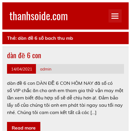
Skip
to
thanhsoide.com
content
Thẻ:
dàn đề 6 số bach thu mb
dàn đề 6 con
14/04/2021
admin
dàn đề 6 con DÀN ĐỀ 6 CON HÔM NAY đã số có
số VIP chắc ăn cho anh em tham gia thử vận may một
lần xem biết đâu hợp số sẽ dễ chịu hơn ạ!. Đảm bảo
lấy số của chúng tôi anh em phát tài ngay sau tối nay
nhé. Chúng tôi cam cam kết tất cả các […]
Read more