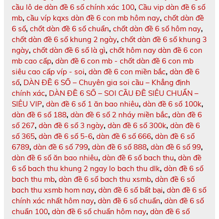
cầu lô de dàn đề 6 số chính xác 100
,
Cầu vip dàn đề 6 số
mb
,
cầu víp kqxs dàn đề 6 con mb hôm nay
,
chốt dàn đề
6 số
,
chốt dàn đề 6 số chuẩn
,
chốt dàn đề 6 số hôm nay
,
chốt dàn đề 6 số khung 2 ngày
,
chốt dàn đề 6 số khung 3
ngày
,
chốt dàn đề 6 số là gì
,
chốt hôm nay dàn đề 6 con
mb cao cấp
,
dàn đề 6 con mb - chốt dàn đề 6 con mb
siêu cao cấp víp - soi
,
dàn đề 6 con miền bắc
,
dàn đề 6
số
,
DÀN ĐỀ 6 SỐ – Chuyên gia soi cầu – Khẳng định
chính xác
,
DÀN ĐỀ 6 SỐ – SOI CẦU ĐỀ SIÊU CHUẨN –
SIÊU VIP
,
dàn đề 6 số 1 ăn bao nhiêu
,
dàn đề 6 số 100k
,
dàn đề 6 số 188
,
dàn đề 6 số 2 nháy miền bắc
,
dàn đề 6
số 267
,
dàn đề 6 số 3 ngày
,
dàn đề 6 số 300k
,
dàn đề 6
số 365
,
dàn đề 6 số 5-6
,
dàn đề 6 số 666
,
dàn đề 6 số
6789
,
dàn đề 6 số 799
,
dàn đề 6 số 888
,
dàn đề 6 số 99
,
dàn đề 6 số ăn bao nhiêu
,
dàn đề 6 số bach thu
,
dàn đề
6 số bach thu khung 2 ngay lo bach thu dlk
,
dàn đề 6 số
bach thu mb
,
dàn đề 6 số bach thu xsmb
,
dàn đề 6 số
bach thu xsmb hom nay
,
dàn đề 6 số bất bại
,
dàn đề 6 số
chính xác nhất hôm nay
,
dàn đề 6 số chuẩn
,
dàn đề 6 số
chuẩn 100
,
dàn đề 6 số chuẩn hôm nay
,
dàn đề 6 số