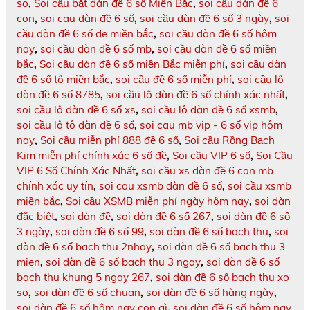
so
,
Soi cầu bắt dàn đề 6 số Miền Bắc
,
soi cầu dàn đề 6
con
,
soi cau dàn đề 6 số
,
soi cầu dàn đề 6 số 3 ngày
,
soi
cầu dàn đề 6 số de miền bắc
,
soi cầu dàn đề 6 số hôm
nay
,
soi cầu dàn đề 6 số mb
,
soi cầu dàn đề 6 số miền
bắc
,
Soi cầu dàn đề 6 số miền Bắc miễn phí
,
soi cầu dàn
đề 6 số tô miền bắc
,
soi cầu đề 6 số miễn phí
,
soi cầu lô
dàn đề 6 số 8785
,
soi cầu lô dàn đề 6 số chính xác nhất
,
soi cầu lô dàn đề 6 số xs
,
soi cầu lô dàn đề 6 số xsmb
,
soi cầu lô tô dàn đề 6 số
,
soi cau mb vip - 6 số vip hôm
nay
,
Soi cầu miễn phí 888 đề 6 số
,
Soi cầu Rồng Bạch
Kim miễn phí chính xác 6 số đề
,
Soi cầu VIP 6 số
,
Soi Cầu
VIP 6 Số Chính Xác Nhất
,
soi cầu xs dàn đề 6 con mb
chính xác uy tín
,
soi cau xsmb dàn đề 6 số
,
soi cầu xsmb
miền bắc
,
Soi cầu XSMB miễn phí ngày hôm nay
,
soi dàn
đặc biệt
,
soi dàn đề
,
soi dàn đề 6 số 267
,
soi dàn đề 6 số
3 ngày
,
soi dàn đề 6 số 99
,
soi dàn đề 6 số bach thu
,
soi
dàn đề 6 số bach thu 2nhay
,
soi dàn đề 6 số bach thu 3
mien
,
soi dàn đề 6 số bach thu 3 ngay
,
soi dàn đề 6 số
bach thu khung 5 ngay 267
,
soi dàn đề 6 số bach thu xo
so
,
soi dàn đề 6 số chuan
,
soi dàn đề 6 số hàng ngày
,
soi dàn đề 6 số hôm nay con gì
,
soi dàn đề 6 số hôm nay