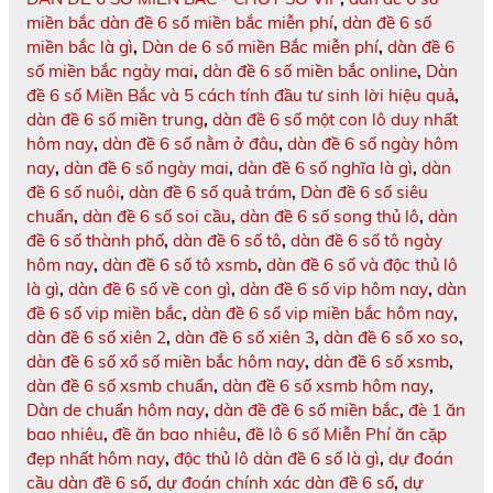
miền bắc dàn đề 6 số miền bắc miễn phí
,
dàn đề 6 số
miền bắc là gì
,
Dàn de 6 số miền Bắc miễn phí
,
dàn đề 6
số miền bắc ngày mai
,
dàn đề 6 số miền bắc online
,
Dàn
đề 6 số Miền Bắc và 5 cách tính đầu tư sinh lời hiệu quả
,
dàn đề 6 số miền trung
,
dàn đề 6 số một con lô duy nhất
hôm nay
,
dàn đề 6 số nằm ở đâu
,
dàn đề 6 số ngày hôm
nay
,
dàn đề 6 số ngày mai
,
dàn đề 6 số nghĩa là gì
,
dàn
đề 6 số nuôi
,
dàn đề 6 số quả trám
,
Dàn đề 6 số siêu
chuẩn
,
dàn đề 6 số soi cầu
,
dàn đề 6 số song thủ lô
,
dàn
đề 6 số thành phố
,
dàn đề 6 số tô
,
dàn đề 6 số tô ngày
hôm nay
,
dàn đề 6 số tô xsmb
,
dàn đề 6 số và độc thủ lô
là gì
,
dàn đề 6 số về con gì
,
dàn đề 6 số vip hôm nay
,
dàn
đề 6 số vip miền bắc
,
dàn đề 6 số vip miền bắc hôm nay
,
dàn đề 6 số xiên 2
,
dàn đề 6 số xiên 3
,
dàn đề 6 số xo so
,
dàn đề 6 số xổ số miền bắc hôm nay
,
dàn đề 6 số xsmb
,
dàn đề 6 số xsmb chuẩn
,
dàn đề 6 số xsmb hôm nay
,
Dàn de chuẩn hôm nay
,
dàn đề đề 6 số miền bắc
,
đè 1 ăn
bao nhiêu
,
đề ăn bao nhiêu
,
đề lô 6 số Miễn Phí ăn cặp
đẹp nhất hôm nay
,
độc thủ lô dàn đề 6 số là gì
,
dự đoán
cầu dàn đề 6 số
,
dự đoán chính xác dàn đề 6 số
,
dự