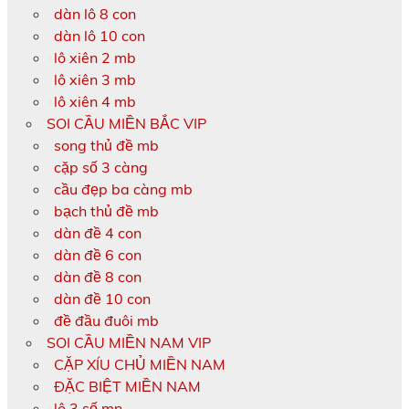
dàn lô 8 con
dàn lô 10 con
lô xiên 2 mb
lô xiên 3 mb
lô xiên 4 mb
SOI CẦU MIỀN BẮC VIP
song thủ đề mb
cặp số 3 càng
cầu đẹp ba càng mb
bạch thủ đề mb
dàn đề 4 con
dàn đề 6 con
dàn đề 8 con
dàn đề 10 con
đề đầu đuôi mb
SOI CẦU MIỀN NAM VIP
CẶP XÍU CHỦ MIỀN NAM
ĐẶC BIỆT MIỀN NAM
lô 3 số mn