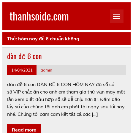
Skip
to
thanhsoide.com
content
Thẻ:
hôm nay đề 6 chuẩn không
dàn đề 6 con
14/04/2021
admin
dàn đề 6 con DÀN ĐỀ 6 CON HÔM NAY đã số có
số VIP chắc ăn cho anh em tham gia thử vận may một
lần xem biết đâu hợp số sẽ dễ chịu hơn ạ!. Đảm bảo
lấy số của chúng tôi anh em phát tài ngay sau tối nay
nhé. Chúng tôi cam cam kết tất cả các […]
Read more