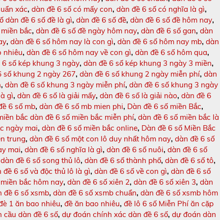
huẩn xác
,
dàn đề 6 số có mấy con
,
dàn đề 6 số có nghĩa là gì
,
ố dàn đề 6 số đề là gì
,
dàn đề 6 số đề
,
dàn đề 6 số đề hôm nay
,
 miền bắc
,
dàn đề 6 số đề ngày hôm nay
,
dàn đề 6 số gan
,
dàn
ay
,
dàn đề 6 số hôm nay là con gì
,
dàn đề 6 số hôm nay mb
,
dàn
o nhiêu
,
dàn đề 6 số hôm nay về con gì
,
dàn đề 6 số hôm qua
,
 6 số kép khung 3 ngày
,
dàn đề 6 số kép khung 3 ngày 3 miền
,
6 số khung 2 ngày 267
,
dàn đề 6 số khung 2 ngày miễn phí
,
dàn
n
,
dàn đề 6 số khung 3 ngày miễn phí
,
dàn đề 6 số khung 3 ngày
là gì
,
dàn đề 6 số là giải mấy
,
dàn đề 6 số là giải nào
,
dàn đề 6
đề 6 số mb
,
dàn đề 6 số mb mien phi
,
Dàn đề 6 số miền Bắc
,
miền bắc dàn đề 6 số miền bắc miễn phí
,
dàn đề 6 số miền bắc là
ắc ngày mai
,
dàn đề 6 số miền bắc online
,
Dàn đề 6 số Miền Bắc
ền trung
,
dàn đề 6 số một con lô duy nhất hôm nay
,
dàn đề 6 số
ày mai
,
dàn đề 6 số nghĩa là gì
,
dàn đề 6 số nuôi
,
dàn đề 6 số
,
dàn đề 6 số song thủ lô
,
dàn đề 6 số thành phố
,
dàn đề 6 số tô
,
 đề 6 số và độc thủ lô là gì
,
dàn đề 6 số về con gì
,
dàn đề 6 số
p miền bắc hôm nay
,
dàn đề 6 số xiên 2
,
dàn đề 6 số xiên 3
,
dàn
n đề 6 số xsmb
,
dàn đề 6 số xsmb chuẩn
,
dàn đề 6 số xsmb hôm
đè 1 ăn bao nhiêu
,
đề ăn bao nhiêu
,
đề lô 6 số Miễn Phí ăn cặp
 cầu dàn đề 6 số
,
dự đoán chính xác dàn đề 6 số
,
dự đoán dàn