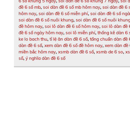
6 số khung 5 ngày
,
soi dàn đề 6 số khung 7 ngày
,
soi 
đề 6 số mb
,
soi dàn đề 6 số mb hôm nay
,
soi dàn đề 6 
hôm nay
,
soi dàn đề 6 số miễn phí
,
soi dàn đề 6 số ng
soi dàn đề 6 số nuôi khung
,
soi dàn đề 6 số nuôi khun
đề hôm nay
,
soi lô dàn đề 6 số hôm nay
,
soi lô dàn đề
đề 6 số ngày hôm nay
,
soi lô miễn phí
,
thống kê dàn 6 
ke lo bach thu
,
tỉ lệ ăn dàn đề 6 số
,
tổng chuẩn dàn đề 
dàn đề 6 số
,
xem dàn đề 6 số đề hôm nay
,
xem dàn đề 
miền bắc hôm nay
,
xsmb dàn đề 6 số
,
xsmb de 6 so
,
xs
số
,
ý nghĩa dàn đề 6 số