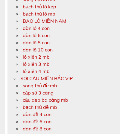
bạch thủ lô kép
bạch thủ lô mb
BAO LÔ MIỀN NAM
dàn lô 4 con
dàn lô 6 con
dàn lô 8 con
dàn lô 10 con
lô xiên 2 mb
lô xiên 3 mb
lô xiên 4 mb
SOI CẦU MIỀN BẮC VIP
song thủ đề mb
cặp số 3 càng
cầu đẹp ba càng mb
bạch thủ đề mb
dàn đề 4 con
dàn đề 6 con
dàn đề 8 con