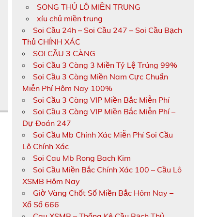
SONG THỦ LÔ MIỀN TRUNG
xíu chủ miền trung
Soi Cầu 24h – Soi Cầu 247 – Soi Cầu Bạch
Thủ CHÍNH XÁC
SOI CẦU 3 CÀNG
g
Soi Cầu 3 Càng 3 Miền Tỷ Lệ Trúng 99%
Soi Cầu 3 Càng Miền Nam Cực Chuẩn
Miễn Phí Hôm Nay 100%
Soi Cầu 3 Càng VIP Miền Bắc Miễn Phí
Soi Cầu 3 Càng VIP Miền Bắc Miễn Phí –
Dự Đoán 247
Soi Cầu Mb Chính Xác Miễn Phí Soi Cầu
Lô Chính Xác
Soi Cau Mb Rong Bach Kim
Soi Cầu Miền Bắc Chính Xác 100 – Cầu Lô
XSMB Hôm Nay
Giờ Vàng Chốt Số Miền Bắc Hôm Nay –
Xổ Số 666
Cau XSMB – Thống Kê Cầu Bạch Thủ