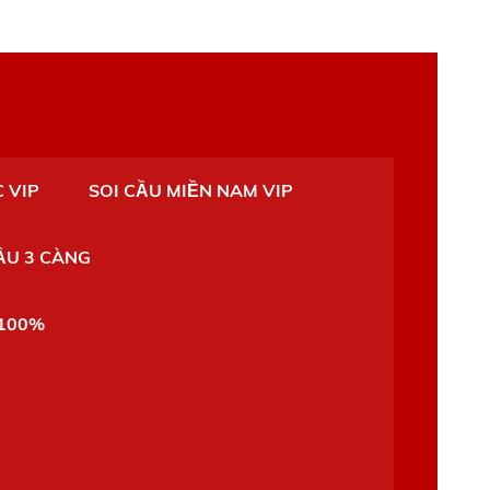
 VIP
SOI CẦU MIỀN NAM VIP
ẦU 3 CÀNG
 100%