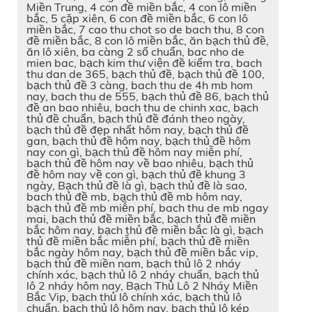
Miền Trung, 4 con đề miền bắc, 4 con lô miền
bắc, 5 cặp xiên, 6 con đề miền bắc, 6 con lô
miền bắc, 7 cao thu chot so de bach thu, 8 con
đề miền bắc, 8 con lô miền bắc, ăn bạch thủ đề,
ăn lô xiên, ba càng 2 số chuẩn, bac nho de
mien bac, bạch kim thư viện đề kiểm tra, bach
thu dan de 365, bạch thủ đề, bạch thủ đề 100,
bạch thủ đề 3 càng, bach thu de 4h mb hom
nay, bach thu de 555, bạch thủ đề 86, bạch thủ
đề an bao nhiêu, bach thu de chinh xac, bạch
thủ đề chuẩn, bạch thủ đề đánh theo ngày,
bạch thủ đề đẹp nhất hôm nay, bạch thủ đề
gan, bạch thủ đề hôm nay, bạch thủ đề hôm
nay con gì, bạch thủ đề hôm nay miễn phí,
bạch thủ đề hôm nay về bao nhiêu, bạch thủ
đề hôm nay về con gì, bạch thủ đề khung 3
ngày, Bạch thủ đề là gì, bạch thủ đề là sao,
bach thủ đề mb, bạch thủ đề mb hôm nay,
bạch thủ đề mb miễn phí, bach thu de mb ngay
mai, bạch thủ đề miền bắc, bạch thủ đề miền
bắc hôm nay, bạch thủ đề miền bắc là gì, bạch
thủ đề miền bắc miễn phí, bạch thủ đề miền
bắc ngày hôm nay, bạch thủ đề miền bắc vip,
bạch thủ đề miền nam, bạch thủ lô 2 nháy
chính xác, bạch thủ lô 2 nháy chuẩn, bạch thủ
lô 2 nháy hôm nay, Bạch Thủ Lô 2 Nháy Miền
Bắc Vip, bạch thủ lô chính xác, bạch thủ lô
chuẩn, bạch thủ lô hôm nay, bạch thủ lô kép