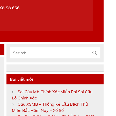
 Xổ Số 666
Bài viết mới
Soi Cầu Mb Chính Xác Miễn Phí Soi Cầu
Lô Chính Xác
Cau XSMB – Thống Kê Cầu Bạch Thủ
Miền Bắc Hôm Nay – Xổ Số