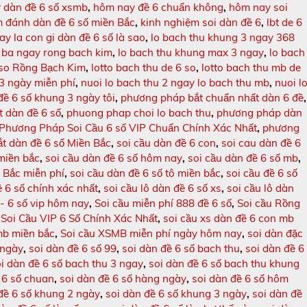
 dàn đề 6 số xsmb
,
hôm nay đề 6 chuẩn không
,
hôm nay soi
 đánh dàn đề 6 số miền Bắc
,
kinh nghiệm soi dàn đề 6
,
lbt de 6
y la con gi dàn đề 6 số là sao
,
lo bach thu khung 3 ngay 368
 ba ngay rong bach kim
,
lo bach thu khung max 3 ngay
,
lo bach
 so Rồng Bạch Kim
,
lotto bach thu de 6 so
,
lotto bach thu mb de
3 ngày miễn phí
,
nuoi lo bach thu 2 ngay lo bach thu mb
,
nuoi l
đề 6 số khung 3 ngày tôi
,
phương pháp bắt chuẩn nhất dàn 6 đề
,
 dàn đề 6 số
,
phuong phap choi lo bach thu
,
phương pháp dàn
Phương Pháp Soi Cầu 6 số VIP Chuẩn Chính Xác Nhất
,
phương
ắt dàn đề 6 số Miền Bắc
,
soi cầu dàn đề 6 con
,
soi cau dàn đề 6
 miền bắc
,
soi cầu dàn đề 6 số hôm nay
,
soi cầu dàn đề 6 số mb
,
n Bắc miễn phí
,
soi cầu dàn đề 6 số tô miền bắc
,
soi cầu đề 6 số
ề 6 số chính xác nhất
,
soi cầu lô dàn đề 6 số xs
,
soi cầu lô dàn
 - 6 số vip hôm nay
,
Soi cầu miễn phí 888 đề 6 số
,
Soi cầu Rồng
,
Soi Cầu VIP 6 Số Chính Xác Nhất
,
soi cầu xs dàn đề 6 con mb
mb miền bắc
,
Soi cầu XSMB miễn phí ngày hôm nay
,
soi dàn đặc
 ngày
,
soi dàn đề 6 số 99
,
soi dàn đề 6 số bach thu
,
soi dàn đề 6
i dàn đề 6 số bach thu 3 ngay
,
soi dàn đề 6 số bach thu khung
 6 số chuan
,
soi dàn đề 6 số hàng ngày
,
soi dàn đề 6 số hôm
đề 6 số khung 2 ngày
,
soi dàn đề 6 số khung 3 ngày
,
soi dàn đề