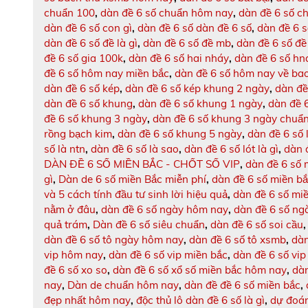
chuẩn 100
,
dàn đề 6 số chuẩn hôm nay
,
dàn đề 6 số c
dàn đề 6 số con gì
,
dàn đề 6 số dàn đề 6 số
,
dàn đề 6 s
dàn đề 6 số đề là gì
,
dàn đề 6 số đề mb
,
dàn đề 6 số đề
đề 6 số gia 100k
,
dàn đề 6 số hai nháy
,
dàn đề 6 số hn
đề 6 số hôm nay miền bắc
,
dàn đề 6 số hôm nay về ba
dàn đề 6 số kép
,
dàn đề 6 số kép khung 2 ngày
,
dàn đề
dàn đề 6 số khung
,
dàn đề 6 số khung 1 ngày
,
dàn đề 
đề 6 số khung 3 ngày
,
dàn đề 6 số khung 3 ngày chuẩ
rồng bạch kim
,
dàn đề 6 số khung 5 ngày
,
dàn đề 6 số 
số là ntn
,
dàn đề 6 số là sao
,
dàn đề 6 số lót là gì
,
dàn 
DÀN ĐỀ 6 SỐ MIỀN BẮC - CHỐT SỐ VIP
,
dàn đề 6 số 
gì
,
Dàn de 6 số miền Bắc miễn phí
,
dàn đề 6 số miền b
và 5 cách tính đầu tư sinh lời hiệu quả
,
dàn đề 6 số mi
nằm ở đâu
,
dàn đề 6 số ngày hôm nay
,
dàn đề 6 số ng
quả trám
,
Dàn đề 6 số siêu chuẩn
,
dàn đề 6 số soi cầu
dàn đề 6 số tô ngày hôm nay
,
dàn đề 6 số tô xsmb
,
dàn
vip hôm nay
,
dàn đề 6 số vip miền bắc
,
dàn đề 6 số vi
đề 6 số xo so
,
dàn đề 6 số xổ số miền bắc hôm nay
,
dà
nay
,
Dàn de chuẩn hôm nay
,
dàn đề đề 6 số miền bắc
,
đẹp nhất hôm nay
,
độc thủ lô dàn đề 6 số là gì
,
dự đoán