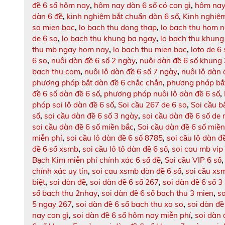
đề 6 số hôm nay
,
hôm nay dàn 6 số có con gì
,
hôm nay
dàn 6 đề
,
kinh nghiệm bắt chuẩn dàn 6 số
,
Kinh nghiệm
so mien bac
,
lo bach thu dong thap
,
lo bach thu hom na
de 6 so
,
lo bach thu khung ba ngay
,
lo bach thu khung
thu mb ngay hom nay
,
lo bach thu mien bac
,
loto de 6
6 so
,
nuôi dàn đề 6 số 2 ngày
,
nuôi dàn đề 6 số khung 
bach thu.com
,
nuôi lô dàn đề 6 số 7 ngày
,
nuôi lô dàn 
phương pháp bắt dàn đề 6 chắc chắn
,
phương pháp bắt
đề 6 số dàn đề 6 số
,
phương pháp nuôi lô dàn đề 6 số
,
pháp soi lô dàn đề 6 số
,
Soi cầu 267 de 6 so
,
Soi cầu b
số
,
soi cầu dàn đề 6 số 3 ngày
,
soi cầu dàn đề 6 số de
soi cầu dàn đề 6 số miền bắc
,
Soi cầu dàn đề 6 số miề
miễn phí
,
soi cầu lô dàn đề 6 số 8785
,
soi cầu lô dàn đ
đề 6 số xsmb
,
soi cầu lô tô dàn đề 6 số
,
soi cau mb vip
Bạch Kim miễn phí chính xác 6 số đề
,
Soi cầu VIP 6 số
chính xác uy tín
,
soi cau xsmb dàn đề 6 số
,
soi cầu xs
biệt
,
soi dàn đề
,
soi dàn đề 6 số 267
,
soi dàn đề 6 số 3
số bach thu 2nhay
,
soi dàn đề 6 số bach thu 3 mien
,
so
5 ngay 267
,
soi dàn đề 6 số bach thu xo so
,
soi dàn đề
nay con gì
,
soi dàn đề 6 số hôm nay miễn phí
,
soi dàn 