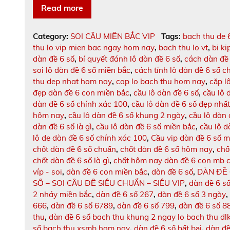
Read more
Category:
SOI CẦU MIỀN BẮC VIP
Tags:
bach thu de 
thu lo vip mien bac ngay hom nay
,
bach thu lo vt
,
bi ki
dàn đề 6 số
,
bí quyết đánh lô dàn đề 6 số
,
cách dàn đề
soi lô dàn đề 6 số miền bắc
,
cách tính lô dàn đề 6 số 
thu dep nhat hom nay
,
cap lo bach thu hom nay
,
cặp l
đẹp dàn đề 6 con miền bắc
,
cầu lô dàn đề 6 số
,
cầu lô 
dàn đề 6 số chính xác 100
,
cầu lô dàn đề 6 số đẹp nhấ
hôm nay
,
cầu lô dàn đề 6 số khung 2 ngày
,
cầu lô dàn
dàn đề 6 số là gì
,
cầu lô dàn đề 6 số miền bắc
,
cầu lô 
lô de dàn đề 6 số chính xác 100
,
Cầu vip dàn đề 6 số 
chốt dàn đề 6 số chuẩn
,
chốt dàn đề 6 số hôm nay
,
chố
chốt dàn đề 6 số là gì
,
chốt hôm nay dàn đề 6 con mb 
víp - soi
,
dàn đề 6 con miền bắc
,
dàn đề 6 số
,
DÀN ĐỀ 6
SỐ – SOI CẦU ĐỀ SIÊU CHUẨN – SIÊU VIP
,
dàn đề 6 s
2 nháy miền bắc
,
dàn đề 6 số 267
,
dàn đề 6 số 3 ngày
666
,
dàn đề 6 số 6789
,
dàn đề 6 số 799
,
dàn đề 6 số 8
thu
,
dàn đề 6 số bach thu khung 2 ngay lo bach thu dl
số bach thu xsmb hom nay
,
dàn đề 6 số bất bại
,
dàn đề