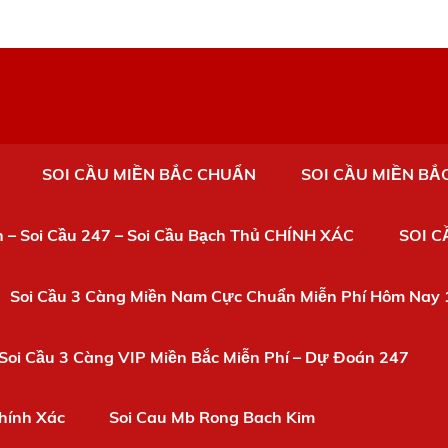
SOI CẦU MIỀN BẮC CHUẨN
SOI CẦU MIỀN BẮC
h – Soi Cầu 247 – Soi Cầu Bạch Thủ CHÍNH XÁC
SOI C
Soi Cầu 3 Càng Miền Nam Cực Chuẩn Miễn Phí Hôm Nay
Soi Cầu 3 Càng VIP Miền Bắc Miễn Phí – Dự Đoán 247
Chính Xác
Soi Cau Mb Rong Bach Kim