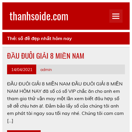
Skip
to
thanhsoide.com
content
Thẻ:
số đề đẹp nhất hôm nay
ĐẦU ĐUÔI GIẢI 8 MIỀN NAM
14/04/2021
admin
ĐẦU ĐUÔI GIẢI 8 MIỀN NAM ĐẦU ĐUÔI GIẢI 8 MIỀN
NAM HÔM NAY đã số có số VIP chắc ăn cho anh em
tham gia thử vận may một lần xem biết đâu hợp số
sẽ dễ chịu hơn ạ!. Đảm bảo lấy số của chúng tôi anh
em phát tài ngay sau tối nay nhé. Chúng tôi cam cam
[…]