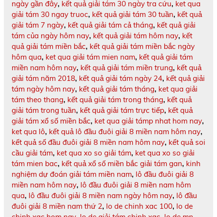
ngày gần đây
,
kết quả giải tám 30 ngày tra cứu
,
ket qua
giải tám 30 ngay truoc
,
kết quả giải tám 30 tuần
,
kết quả
giải tám 7 ngày
,
kết quả giải tám cả tháng
,
kết quả giải
tám của ngày hôm nay
,
kết quả giải tám hôm nay
,
kết
quả giải tám miền bắc
,
kết quả giải tám miền bắc ngày
hôm qua
,
ket qua giải tám mien nam
,
kết quả giải tám
miền nam hôm nay
,
kết quả giải tám miền trung
,
kết quả
giải tám năm 2018
,
kết quả giải tám ngày 24
,
kết quả giải
tám ngày hôm nay
,
kết quả giải tám tháng
,
ket qua giải
tám theo thang
,
kết quả giải tám trong tháng
,
kết quả
giải tám trong tuần
,
kết quả giải tám trực tiếp
,
kết quả
giải tám xổ số miền bắc
,
ket qua giải támp nhat hom nay
,
ket qua lô
,
kết quả lô đầu đuôi giải 8 miền nam hôm nay
,
kết quả số đầu đuôi giải 8 miền nam hôm nay
,
kết quả soi
cầu giải tám
,
ket qua xo so giải tám
,
ket qua xo so giải
tám mien bac
,
kết quả xổ số miền bắc giải tám gan
,
kinh
nghiệm dự đoán giải tám miền nam
,
lô đầu đuôi giải 8
miền nam hôm nay
,
lô đầu đuôi giải 8 miền nam hôm
qua
,
lô đầu đuôi giải 8 miền nam ngày hôm nay
,
lô đầu
đuôi giải 8 miền nam thứ 2
,
lo de chinh xac 100
,
lo de
chinh xac hom nay
,
lo de giải tám chinh xac
,
lo de mn