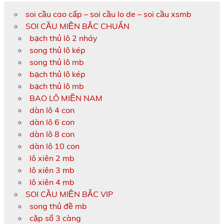
soi cầu cao cấp – soi cầu lo de – soi cầu xsmb
SOI CẦU MIỀN BẮC CHUẨN
bạch thủ lô 2 nháy
song thủ lô kép
song thủ lô mb
bạch thủ lô kép
bạch thủ lô mb
BAO LÔ MIỀN NAM
dàn lô 4 con
dàn lô 6 con
dàn lô 8 con
dàn lô 10 con
lô xiên 2 mb
lô xiên 3 mb
lô xiên 4 mb
SOI CẦU MIỀN BẮC VIP
song thủ đề mb
cặp số 3 càng