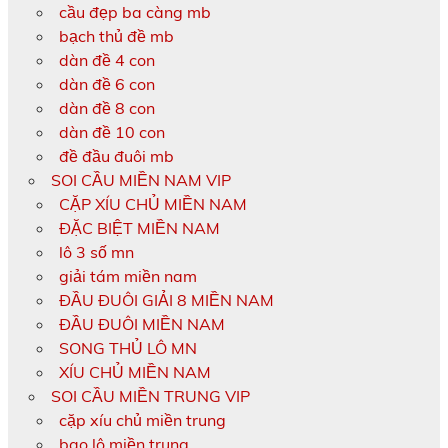
cầu đẹp ba càng mb
bạch thủ đề mb
dàn đề 4 con
dàn đề 6 con
dàn đề 8 con
dàn đề 10 con
đề đầu đuôi mb
SOI CẦU MIỀN NAM VIP
CẶP XÍU CHỦ MIỀN NAM
ĐẶC BIỆT MIỀN NAM
lô 3 số mn
giải tám miền nam
ĐẦU ĐUÔI GIẢI 8 MIỀN NAM
ĐẦU ĐUÔI MIỀN NAM
SONG THỦ LÔ MN
XÍU CHỦ MIỀN NAM
SOI CẦU MIỀN TRUNG VIP
cặp xíu chủ miền trung
bao lô miền trung