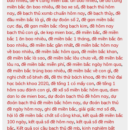
bao nhiêu
,
đề 4 càng miền bắc ăn bao nhiêu
,
đề ba càng
miền bắc ăn bao nhiêu
,
đề ba xe số
,
đề bạch thủ hôm
nay
,
đề bạch thủ xsmb chuẩn hôm nay
,
đề bạch thủy
,
đề
đầu miền bắc là gì
,
đề dự đoán số 2
,
đề gan miền bắc
cực đại
,
đề gan miền bắc rồng bạch kim
,
đề hôm nay
bạch thủ con gì
,
de kep mien bac
,
đề miền bắc
,
đề miền
bắc 1 ăn bao nhiêu
,
đề miền bắc 1 tháng
,
đề miền bắc ăn
bao nhiêu
,
đề miền bắc gần nhất
,
đề miền bắc hôm nay
về bao nhiêu
,
đề miền bắc hôm qua
,
đề miền bắc khan
,
đề miền bắc là sao
,
đề miền bắc lâu chưa về
,
đề miền bắc
lâu ra
,
đề miền bắc miễn phí
,
đề miền bắc ngày hôm qua
,
đề miền bắc trúng bao nhiêu
,
đề miền bắc về con gì
,
đề
nghị chốt sổ bhxh đề
,
đề thi thử bách khoa
,
đề thi thử đại
học bách khoa 2020
,
đề tổng 1 có mấy con
,
đề tổng 1
hôm sau đánh con gì
,
đề xổ số miền bắc hôm qua
,
dien
dan lo de mien bac
,
dự đoán bạch thủ đề hôm nay
,
dự
đoán bạch thủ đề miền bắc hôm nay
,
dự đoán bạch thủ
đề ngày hôm nay
,
ghi đề miền bắc
,
giải giấc mơ số đề
,
hội lô đề miền bắc chốt số công khai
,
kết quả đề miền bắc
100 ngày
,
kết quả số đề hôm nay
,
kết quả số đề miền
bắc
,
Kết quả soi cầu bạch thủ đề mb
,
kinh nghiệm bắt