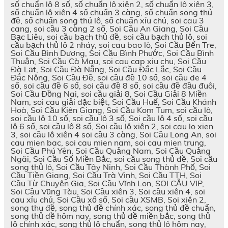
số chuẩn lô 8 số, số chuẩn lô xiên 2, số chuẩn lô xiên 3,
số chuẩn lô xiên 4 số chuẩn 3 càng, số chuẩn song thủ
đề, số chuẩn song thủ lô, số chuẩn xỉu chủ, soi cau 3
cang, soi cầu 3 càng 2 số, Soi Cầu An Giang, Soi Cầu
Bạc Liêu, soi cầu bạch thủ đề, soi cầu bạch thủ lô, soi
cầu bạch thủ lô 2 nháy, soi cau bao lô, Soi Cầu Bến Tre,
Soi Cầu Bình Dương, Soi Cầu Bình Phước, Soi Cầu Bình
Thuận, Soi Cầu Cà Mau, soi cau cap xiu chu, Soi Cầu
Đà Lạt, Soi Cầu Đà Nẵng, Soi Cầu Đắc Lắc, Soi Cầu
Đắc Nông, Soi Cầu Đề, soi cầu đề 10 số, soi cầu de 4
số, soi cầu đề 6 số, soi cầu đề 8 số, soi cầu đề đầu đuôi,
Soi Cầu Đồng Nai, soi cầu giải 8, Soi Cầu Giải 8 Miền
Nam, soi cau giải đặc biệt, Soi Cầu Huế, Soi Cầu Khánh
Hoà, Soi Cầu Kiên Giang, Soi Cầu Kom Tum, soi cầu lô,
soi cầu lô 10 số, soi cầu lô 3 số, Soi cầu lô 4 số, soi cầu
lô 6 số, soi cầu lô 8 số, Soi cầu lô xiên 2, soi cau lo xien
3, soi cầu lô xiên 4 soi cầu 3 càng, Soi Cầu Long An, soi
cau mien bac, soi cau mien nam, soi cau mien trung,
Soi Cầu Phú Yên, Soi Cầu Quảng Nam, Soi Cầu Quảng
Ngãi, Soi Cầu Số Miền Bắc, soi cầu song thủ đề, Soi cầu
song thủ lô, Soi Cầu Tây Ninh, Soi Cầu Thành Phố, Soi
Cầu Tiền Giang, Soi Cầu Trà Vinh, Soi Cầu TTH, Soi
Cầu Từ Chuyên Gia, Soi Cầu Vĩnh Lon, SOI CẦU VIP,
Soi Cầu Vũng Tàu, Soi Cầu xiên 3, Soi cầu xiên 4, soi
cau xỉu chủ, Soi Cầu xổ số, Soi cầu XSMB, Soi xiên 2,
song thu đề, song thủ đề chính xác, song thủ đề chuẩn,
song thủ đề hôm nay, song thủ đề miền bắc, song thủ
lô chính xác, song thủ lô chuẩn, song thủ lô hôm nay,