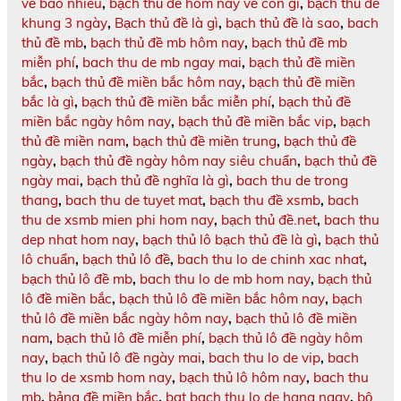
về bao nhiêu
,
bạch thủ đề hôm nay về con gì
,
bạch thủ đề
khung 3 ngày
,
Bạch thủ đề là gì
,
bạch thủ đề là sao
,
bach
thủ đề mb
,
bạch thủ đề mb hôm nay
,
bạch thủ đề mb
miễn phí
,
bach thu de mb ngay mai
,
bạch thủ đề miền
bắc
,
bạch thủ đề miền bắc hôm nay
,
bạch thủ đề miền
bắc là gì
,
bạch thủ đề miền bắc miễn phí
,
bạch thủ đề
miền bắc ngày hôm nay
,
bạch thủ đề miền bắc vip
,
bạch
thủ đề miền nam
,
bạch thủ đề miền trung
,
bạch thủ đề
ngày
,
bạch thủ đề ngày hôm nay siêu chuẩn
,
bạch thủ đề
ngày mai
,
bạch thủ đề nghĩa là gì
,
bach thu de trong
thang
,
bach thu de tuyet mat
,
bạch thu đề xsmb
,
bach
thu de xsmb mien phi hom nay
,
bạch thủ đề.net
,
bach thu
dep nhat hom nay
,
bạch thủ lô bạch thủ đề là gì
,
bạch thủ
lô chuẩn
,
bạch thủ lô đề
,
bach thu lo de chinh xac nhat
,
bạch thủ lô đề mb
,
bach thu lo de mb hom nay
,
bạch thủ
lô đề miền bắc
,
bạch thủ lô đề miền bắc hôm nay
,
bạch
thủ lô đề miền bắc ngày hôm nay
,
bạch thủ lô đề miền
nam
,
bạch thủ lô đề miễn phí
,
bạch thủ lô đề ngày hôm
nay
,
bạch thủ lô đề ngày mai
,
bach thu lo de vip
,
bach
thu lo de xsmb hom nay
,
bạch thủ lô hôm nay
,
bach thu
mb
,
bảng đề miền bắc
,
bat bach thu lo de hang ngay
,
bộ