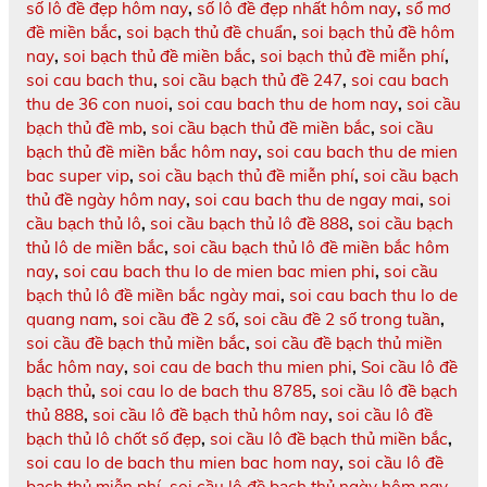
số lô đề đẹp hôm nay
,
số lô đề đẹp nhất hôm nay
,
sổ mơ
đề miền bắc
,
soi bạch thủ đề chuẩn
,
soi bạch thủ đề hôm
nay
,
soi bạch thủ đề miền bắc
,
soi bạch thủ đề miễn phí
,
soi cau bach thu
,
soi cầu bạch thủ đề 247
,
soi cau bach
thu de 36 con nuoi
,
soi cau bach thu de hom nay
,
soi cầu
bạch thủ đề mb
,
soi cầu bạch thủ đề miền bắc
,
soi cầu
bạch thủ đề miền bắc hôm nay
,
soi cau bach thu de mien
bac super vip
,
soi cầu bạch thủ đề miễn phí
,
soi cầu bạch
thủ đề ngày hôm nay
,
soi cau bach thu de ngay mai
,
soi
cầu bạch thủ lô
,
soi cầu bạch thủ lô đề 888
,
soi cầu bạch
thủ lô de miền bắc
,
soi cầu bạch thủ lô đề miền bắc hôm
nay
,
soi cau bach thu lo de mien bac mien phi
,
soi cầu
bạch thủ lô đề miền bắc ngày mai
,
soi cau bach thu lo de
quang nam
,
soi cầu đề 2 số
,
soi cầu đề 2 số trong tuần
,
soi cầu đề bạch thủ miền bắc
,
soi cầu đề bạch thủ miền
bắc hôm nay
,
soi cau de bach thu mien phi
,
Soi cầu lô đề
bạch thủ
,
soi cau lo de bach thu 8785
,
soi cầu lô đề bạch
thủ 888
,
soi cầu lô đề bạch thủ hôm nay
,
soi cầu lô đề
bạch thủ lô chốt số đẹp
,
soi cầu lô đề bạch thủ miền bắc
,
soi cau lo de bach thu mien bac hom nay
,
soi cầu lô đề
bạch thủ miễn phí
,
soi cầu lô đề bạch thủ ngày hôm nay
,