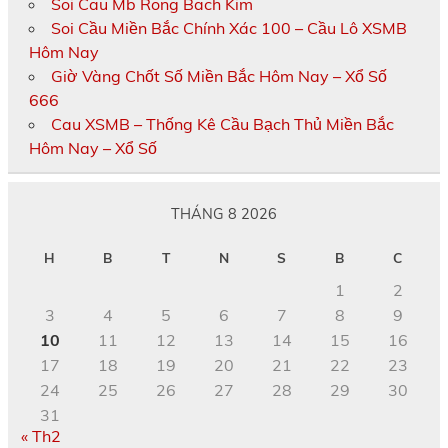
Soi Cau Mb Rong Bach Kim
Soi Cầu Miền Bắc Chính Xác 100 – Cầu Lô XSMB
Hôm Nay
Giờ Vàng Chốt Số Miền Bắc Hôm Nay – Xổ Số
666
Cau XSMB – Thống Kê Cầu Bạch Thủ Miền Bắc
Hôm Nay – Xổ Số
THÁNG 8 2026
H
B
T
N
S
B
C
1
2
3
4
5
6
7
8
9
10
11
12
13
14
15
16
17
18
19
20
21
22
23
24
25
26
27
28
29
30
31
« Th2