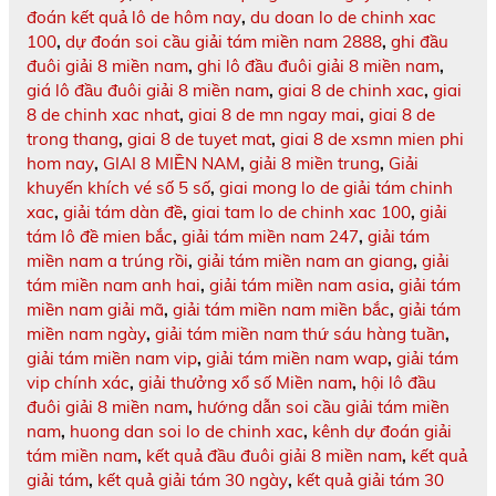
đoán kết quả lô de hôm nay
,
du doan lo de chinh xac
100
,
dự đoán soi cầu giải tám miền nam 2888
,
ghi đầu
đuôi giải 8 miền nam
,
ghi lô đầu đuôi giải 8 miền nam
,
giá lô đầu đuôi giải 8 miền nam
,
giai 8 de chinh xac
,
giai
8 de chinh xac nhat
,
giai 8 de mn ngay mai
,
giai 8 de
trong thang
,
giai 8 de tuyet mat
,
giai 8 de xsmn mien phi
hom nay
,
GIAI 8 MIỀN NAM
,
giải 8 miền trung
,
Giải
khuyến khích vé số 5 số
,
giai mong lo de giải tám chinh
xac
,
giải tám dàn đề
,
giai tam lo de chinh xac 100
,
giải
tám lô đề mien bắc
,
giải tám miền nam 247
,
giải tám
miền nam a trúng rồi
,
giải tám miền nam an giang
,
giải
tám miền nam anh hai
,
giải tám miền nam asia
,
giải tám
miền nam giải mã
,
giải tám miền nam miền bắc
,
giải tám
miền nam ngày
,
giải tám miền nam thứ sáu hàng tuần
,
giải tám miền nam vip
,
giải tám miền nam wap
,
giải tám
vip chính xác
,
giải thưởng xổ số Miền nam
,
hội lô đầu
đuôi giải 8 miền nam
,
hướng dẫn soi cầu giải tám miền
nam
,
huong dan soi lo de chinh xac
,
kênh dự đoán giải
tám miền nam
,
kết quả đầu đuôi giải 8 miền nam
,
kết quả
giải tám
,
kết quả giải tám 30 ngày
,
kết quả giải tám 30