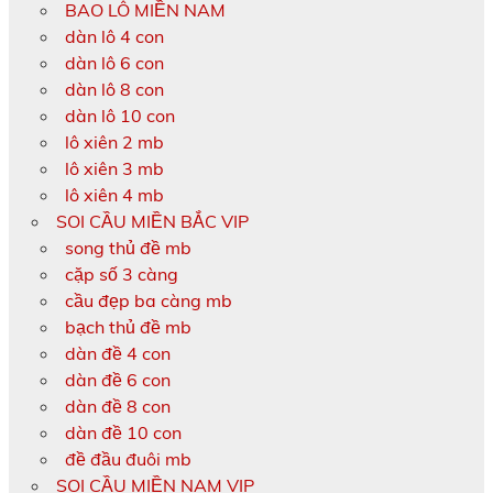
BAO LÔ MIỀN NAM
dàn lô 4 con
dàn lô 6 con
dàn lô 8 con
dàn lô 10 con
lô xiên 2 mb
lô xiên 3 mb
lô xiên 4 mb
SOI CẦU MIỀN BẮC VIP
song thủ đề mb
cặp số 3 càng
cầu đẹp ba càng mb
bạch thủ đề mb
dàn đề 4 con
dàn đề 6 con
dàn đề 8 con
dàn đề 10 con
đề đầu đuôi mb
SOI CẦU MIỀN NAM VIP