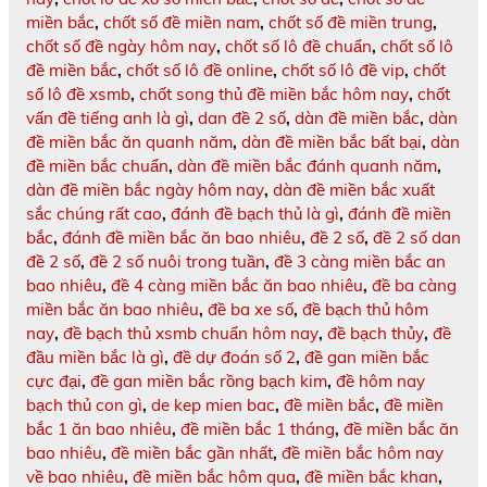
miền bắc
,
chốt số đề miền nam
,
chốt số đề miền trung
,
chốt số đề ngày hôm nay
,
chốt số lô đề chuẩn
,
chốt số lô
đề miền bắc
,
chốt số lô đề online
,
chốt số lô đề vip
,
chốt
số lô đề xsmb
,
chốt song thủ đề miền bắc hôm nay
,
chốt
vấn đề tiếng anh là gì
,
dan đề 2 số
,
dàn đề miền bắc
,
dàn
đề miền bắc ăn quanh năm
,
dàn đề miền bắc bất bại
,
dàn
đề miền bắc chuẩn
,
dàn đề miền bắc đánh quanh năm
,
dàn đề miền bắc ngày hôm nay
,
dàn đề miền bắc xuất
sắc chúng rất cao
,
đánh đề bạch thủ là gì
,
đánh đề miền
bắc
,
đánh đề miền bắc ăn bao nhiêu
,
đề 2 số
,
đề 2 số dan
đề 2 số
,
đề 2 số nuôi trong tuần
,
đề 3 càng miền bắc an
bao nhiêu
,
đề 4 càng miền bắc ăn bao nhiêu
,
đề ba càng
miền bắc ăn bao nhiêu
,
đề ba xe số
,
đề bạch thủ hôm
nay
,
đề bạch thủ xsmb chuẩn hôm nay
,
đề bạch thủy
,
đề
đầu miền bắc là gì
,
đề dự đoán số 2
,
đề gan miền bắc
cực đại
,
đề gan miền bắc rồng bạch kim
,
đề hôm nay
bạch thủ con gì
,
de kep mien bac
,
đề miền bắc
,
đề miền
bắc 1 ăn bao nhiêu
,
đề miền bắc 1 tháng
,
đề miền bắc ăn
bao nhiêu
,
đề miền bắc gần nhất
,
đề miền bắc hôm nay
về bao nhiêu
,
đề miền bắc hôm qua
,
đề miền bắc khan
,