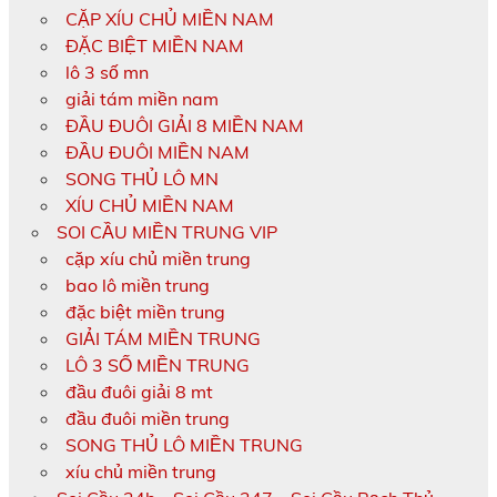
CẶP XÍU CHỦ MIỀN NAM
ĐẶC BIỆT MIỀN NAM
lô 3 số mn
giải tám miền nam
ĐẦU ĐUÔI GIẢI 8 MIỀN NAM
ĐẦU ĐUÔI MIỀN NAM
SONG THỦ LÔ MN
XÍU CHỦ MIỀN NAM
SOI CẦU MIỀN TRUNG VIP
cặp xíu chủ miền trung
bao lô miền trung
đặc biệt miền trung
GIẢI TÁM MIỀN TRUNG
LÔ 3 SỐ MIỀN TRUNG
đầu đuôi giải 8 mt
đầu đuôi miền trung
SONG THỦ LÔ MIỀN TRUNG
xíu chủ miền trung