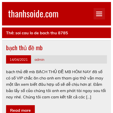
Skip
to
thanhsoide.com
content
Thẻ:
soi cau lo de bach thu 8785
bạch thủ đề mb
14/04/2021
admin
bạch thủ đề mb BẠCH THỦ ĐỀ MB HÔM NAY đã số
có số VIP chắc ăn cho anh em tham gia thử vận may
một lần xem biết đâu hợp số sẽ dễ chịu hơn ạ!. Đảm
bảo lấy số của chúng tôi anh em phát tài ngay sau tối
nay nhé. Chúng tôi cam cam kết tất cả các […]
Read more