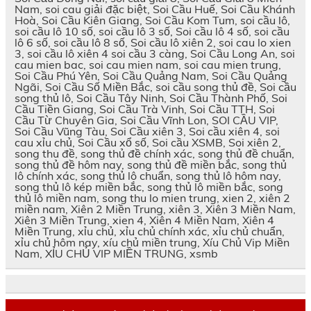
Nam, soi cau giải đặc biệt, Soi Cầu Huế, Soi Cầu Khánh
Hoà, Soi Cầu Kiên Giang, Soi Cầu Kom Tum, soi cầu lô,
soi cầu lô 10 số, soi cầu lô 3 số, Soi cầu lô 4 số, soi cầu
lô 6 số, soi cầu lô 8 số, Soi cầu lô xiên 2, soi cau lo xien
3, soi cầu lô xiên 4 soi cầu 3 càng, Soi Cầu Long An, soi
cau mien bac, soi cau mien nam, soi cau mien trung,
Soi Cầu Phú Yên, Soi Cầu Quảng Nam, Soi Cầu Quảng
Ngãi, Soi Cầu Số Miền Bắc, soi cầu song thủ đề, Soi cầu
song thủ lô, Soi Cầu Tây Ninh, Soi Cầu Thành Phố, Soi
Cầu Tiền Giang, Soi Cầu Trà Vinh, Soi Cầu TTH, Soi
Cầu Từ Chuyên Gia, Soi Cầu Vĩnh Lon, SOI CẦU VIP,
Soi Cầu Vũng Tàu, Soi Cầu xiên 3, Soi cầu xiên 4, soi
cau xỉu chủ, Soi Cầu xổ số, Soi cầu XSMB, Soi xiên 2,
song thu đề, song thủ đề chính xác, song thủ đề chuẩn,
song thủ đề hôm nay, song thủ đề miền bắc, song thủ
lô chính xác, song thủ lô chuẩn, song thủ lô hôm nay,
song thủ lô kép miền bắc, song thủ lô miền bắc, song
thủ lô miền nam, song thu lo mien trung, xien 2, xiên 2
miền nam, Xiên 2 Miền Trung, xiên 3, Xiên 3 Miền Nam,
Xiên 3 Miền Trung, xien 4, Xiên 4 Miền Nam, Xiên 4
Miền Trung, xỉu chủ, xỉu chủ chính xác, xỉu chủ chuẩn,
xỉu chủ hôm nay, xíu chủ miền trung, Xíu Chủ Vip Miền
Nam, XỈU CHỦ VIP MIỀN TRUNG, xsmb