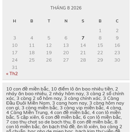
THÁNG 8 2026
H
B
T
N
S
B
C
1
2
3
4
5
6
7
8
9
10
11
12
13
14
15
16
17
18
19
20
21
22
23
24
25
26
27
28
29
30
31
« Th2
10 con đề miền bắc, 10 điểm lô ăn bao nhiêu tiền, 2
nháy ăn bao nhiêu, 2 nháy hôm nay, 3 càng 2 số chính
xác, 3 càng 2 số hôm nay, 3 càng chính xác, 3 Càng
Đầu Đuôi Miền Nam, 3 cang hom nay, 3 càng hôm nay
con gì, 3 càng miền bắc, 3 càng vip miền bắc, 4 càng,
4 Càng Miền Trung, 4 con đề miền bắc, 4 con lô miền
bắc, 5 cặp xiên, 6 con đề miền bắc, 6 con lô miền bắc,
7 cao thu chot so de bach thu, 8 con đề miền bắc, 8
con lô miền bắc, ăn bạch thủ đề, ăn lô xiên, ba càng 2
số chuẩn, bac nho de mien bac, bạch kim thư viện đề