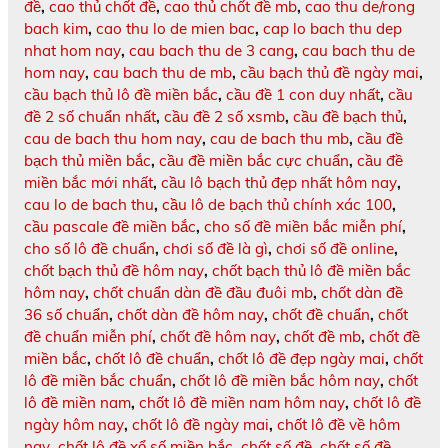
đề
,
cao thủ chốt đề
,
cao thủ chốt đề mb
,
cao thu de/rong
bach kim
,
cao thu lo de mien bac
,
cap lo bach thu dep
nhat hom nay
,
cau bach thu de 3 cang
,
cau bach thu de
hom nay
,
cau bach thu de mb
,
cầu bạch thủ đề ngày mai
,
cầu bạch thủ lô đề miền bắc
,
cầu đề 1 con duy nhất
,
cầu
đề 2 số chuẩn nhất
,
cầu đề 2 số xsmb
,
cầu đề bạch thủ
,
cau de bach thu hom nay
,
cau de bach thu mb
,
cầu đề
bạch thủ miền bắc
,
cầu đề miền bắc cực chuẩn
,
cầu đề
miền bắc mới nhất
,
cầu lô bạch thủ đẹp nhất hôm nay
,
cau lo de bach thu
,
cầu lô de bạch thủ chính xác 100
,
cầu pascale đề miền bắc
,
cho số đề miền bắc miễn phí
,
cho số lô đề chuẩn
,
chơi số đề là gì
,
chơi số đề online
,
chốt bạch thủ đề hôm nay
,
chốt bạch thủ lô đề miền bắc
hôm nay
,
chốt chuẩn dàn đề đầu đuôi mb
,
chốt dàn đề
36 số chuẩn
,
chốt dàn đề hôm nay
,
chốt đề chuẩn
,
chốt
đề chuẩn miễn phí
,
chốt đề hôm nay
,
chốt đề mb
,
chốt đề
miền bắc
,
chốt lô đề chuẩn
,
chốt lô đề đẹp ngày mai
,
chốt
lô đề miền bắc chuẩn
,
chốt lô đề miền bắc hôm nay
,
chốt
lô đề miền nam
,
chốt lô đề miền nam hôm nay
,
chốt lô đề
ngày hôm nay
,
chốt lô đề ngày mai
,
chốt lô đề về hôm
nay
,
chốt lô đề xổ số miền bắc
,
chốt số đề
,
chốt số đề