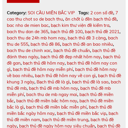
Category:
SOI CẦU MIỀN BẮC VIP
Tags:
2 con số đề
,
7
cao thu chot so de bach thu
,
ăn chốt ù đền bạch thủ đề
,
bac nho de mien bac
,
bạch kim thư viện đề kiểm tra
,
bach thu dan de 365
,
bạch thủ đề 100
,
bạch thủ đề 2021
,
bach thu de 24h mb hom nay
,
bạch thủ đề 3 càng
,
bach
thu de 555
,
bạch thủ đề 86
,
bạch thủ đề an bao nhiêu
,
bach thu de chinh xac
,
bạch thủ đề chuẩn
,
bạch thủ đề
đánh theo ngày
,
bạch thủ đề đẹp nhất hôm nay
,
bạch thủ
đề gan
,
bạch thủ đề hôm nay
,
bạch thủ đề hôm nay con
gì
,
bạch thủ đề hôm nay miễn phí
,
bạch thủ đề hôm nay
về bao nhiêu
,
bạch thủ đề hôm nay về con gì
,
bạch thủ đề
khung 3 ngày
,
Bạch thủ đề là gì
,
bạch thủ đề là sao
,
bach
thủ đề mb
,
bạch thủ đề mb hôm nay
,
bạch thủ đề mb
miễn phí
,
bach thu de mb ngay mai
,
bạch thủ đề miền
bắc
,
bạch thủ đề miền bắc hôm nay
,
bạch thủ đề miền
bắc là gì
,
bạch thủ đề miền bắc miễn phí
,
bạch thủ đề
miền bắc ngày hôm nay
,
bạch thủ đề miền bắc vip
,
bạch
thủ đề miền nam
,
bạch thủ đề miền trung
,
bạch thủ đề
ngày
,
bạch thủ đề ngày hôm nay siêu chuẩn
,
bạch thủ đề