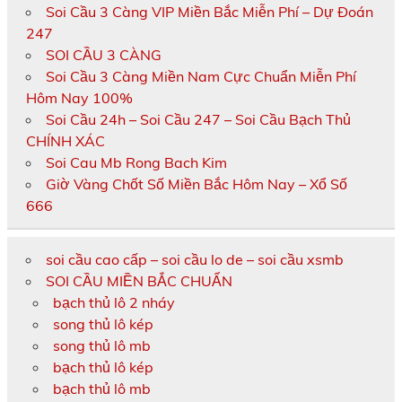
Soi Cầu 3 Càng VIP Miền Bắc Miễn Phí – Dự Đoán
247
SOI CẦU 3 CÀNG
Soi Cầu 3 Càng Miền Nam Cực Chuẩn Miễn Phí
Hôm Nay 100%
Soi Cầu 24h – Soi Cầu 247 – Soi Cầu Bạch Thủ
CHÍNH XÁC
Soi Cau Mb Rong Bach Kim
Giờ Vàng Chốt Số Miền Bắc Hôm Nay – Xổ Số
666
soi cầu cao cấp – soi cầu lo de – soi cầu xsmb
SOI CẦU MIỀN BẮC CHUẨN
bạch thủ lô 2 nháy
song thủ lô kép
song thủ lô mb
bạch thủ lô kép
bạch thủ lô mb