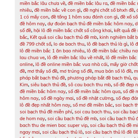
miền bắc lâu chưa về
,
đề miền bắc lâu ra
,
đề miền bắc 
nhiêu
,
đề miền bắc về con gì
,
đề nghị chốt sổ bhxh đề
,
1 có mấy con
,
đề tổng 1 hôm sau đánh con gì
,
đề xổ s
đề hôm nay
,
dự đoán bạch thủ đề miền bắc hôm nay
,
d
số đề
,
hội lô đề miền bắc chốt số công khai
,
kết quả đề
bắc
,
Kết quả soi cầu bạch thủ đề mb
,
kinh nghiệm bắt b
đề 799 chốt số
,
lo de bach thu
,
lô đề bạch thủ là gì
,
lô 
lô đề miền bắc 1 ăn bao nhiêu
,
lô đề miền bắc chiều na
lau chua ve
,
lô đề miền bắc lâu về nhất
,
lô đề miền bắc
online
,
lô đề online miền bắc vua nhà cái
,
mấy giờ chốt
đề
,
mơ thấy số đề
,
mơ trúng số đề
,
mua bán số lô đề
,
m
pháp bắt bạch thủ đề
,
phương pháp bắt đề bạch thủ
,
qu
Kim
,
siêu bạch thủ đề
,
sô cau bach thu mb
,
số đề đẹp 
đề miền bắc hôm nay
,
số đề miền bắc hôm qua
,
số đề 
hôm nay
,
số đề ngày mai
,
số đề nhật cường
,
số đẹp đá
lô đề đẹp nhất hôm nay
,
sổ mơ đề miền bắc
,
soi bạch t
soi bạch thủ đề miễn phí
,
soi cau bach thu
,
soi cầu bạc
de hom nay
,
soi cầu bạch thủ đề mb
,
soi cầu bạch thủ 
bach thu de mien bac super vip
,
soi cầu bạch thủ đề m
ngay mai
,
soi cầu bạch thủ lô
,
soi cầu bạch thủ lô đề 8