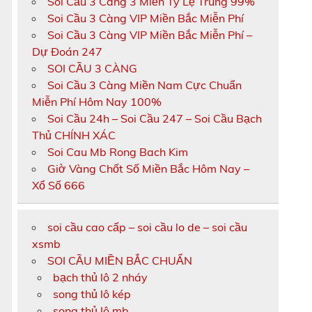
Soi Cầu 3 Càng 3 Miền Tỷ Lệ Trúng 99%
Soi Cầu 3 Càng VIP Miền Bắc Miễn Phí
Soi Cầu 3 Càng VIP Miền Bắc Miễn Phí –
Dự Đoán 247
SOI CẦU 3 CÀNG
Soi Cầu 3 Càng Miền Nam Cực Chuẩn
Miễn Phí Hôm Nay 100%
Soi Cầu 24h – Soi Cầu 247 – Soi Cầu Bạch
Thủ CHÍNH XÁC
Soi Cau Mb Rong Bach Kim
Giờ Vàng Chốt Số Miền Bắc Hôm Nay –
Xổ Số 666
soi cầu cao cấp – soi cầu lo de – soi cầu
xsmb
SOI CẦU MIỀN BẮC CHUẨN
bạch thủ lô 2 nháy
song thủ lô kép
song thủ lô mb