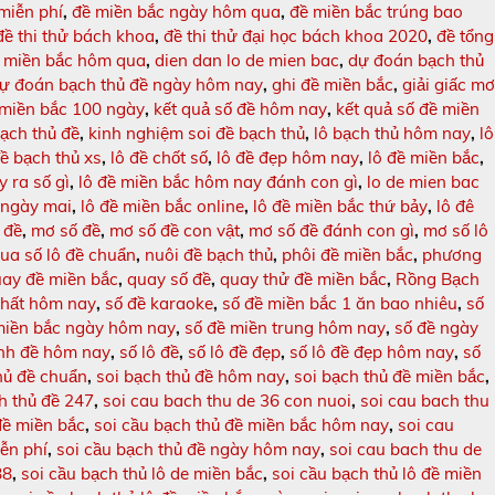
miễn phí
,
đề miền bắc ngày hôm qua
,
đề miền bắc trúng bao
đề thi thử bách khoa
,
đề thi thử đại học bách khoa 2020
,
đề tổng
ố miền bắc hôm qua
,
dien dan lo de mien bac
,
dự đoán bạch thủ
ự đoán bạch thủ đề ngày hôm nay
,
ghi đề miền bắc
,
giải giấc m
 miền bắc 100 ngày
,
kết quả số đề hôm nay
,
kết quả số đề miền
ạch thủ đề
,
kinh nghiệm soi đề bạch thủ
,
lô bạch thủ hôm nay
,
lô
đề bạch thủ xs
,
lô đề chốt số
,
lô đề đẹp hôm nay
,
lô đề miền bắc
,
y ra số gì
,
lô đề miền bắc hôm nay đánh con gì
,
lo de mien bac
 ngày mai
,
lô đề miền bắc online
,
lô đề miền bắc thứ bảy
,
lô đê
 đề
,
mơ số đề
,
mơ số đề con vật
,
mơ số đề đánh con gì
,
mơ số lô
ua số lô đề chuẩn
,
nuôi đề bạch thủ
,
phôi đề miền bắc
,
phương
ay đề miền bắc
,
quay số đề
,
quay thử đề miền bắc
,
Rồng Bạch
nhất hôm nay
,
số đề karaoke
,
số đề miền bắc 1 ăn bao nhiêu
,
số
miền bắc ngày hôm nay
,
số đề miền trung hôm nay
,
số đề ngày
nh đề hôm nay
,
số lô đề
,
số lô đề đẹp
,
số lô đề đẹp hôm nay
,
số
hủ đề chuẩn
,
soi bạch thủ đề hôm nay
,
soi bạch thủ đề miền bắc
,
h thủ đề 247
,
soi cau bach thu de 36 con nuoi
,
soi cau bach thu
đề miền bắc
,
soi cầu bạch thủ đề miền bắc hôm nay
,
soi cau
iễn phí
,
soi cầu bạch thủ đề ngày hôm nay
,
soi cau bach thu de
88
,
soi cầu bạch thủ lô de miền bắc
,
soi cầu bạch thủ lô đề miền