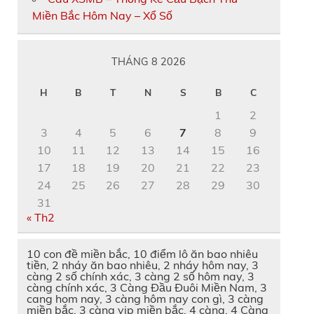
Miền Bắc Hôm Nay – Xổ Số
THÁNG 8 2026
H
B
T
N
S
B
C
1
2
3
4
5
6
7
8
9
10
11
12
13
14
15
16
17
18
19
20
21
22
23
24
25
26
27
28
29
30
31
« Th2
10 con đề miền bắc, 10 điểm lô ăn bao nhiêu
tiền, 2 nháy ăn bao nhiêu, 2 nháy hôm nay, 3
càng 2 số chính xác, 3 càng 2 số hôm nay, 3
càng chính xác, 3 Càng Đầu Đuôi Miền Nam, 3
cang hom nay, 3 càng hôm nay con gì, 3 càng
miền bắc, 3 càng vip miền bắc, 4 càng, 4 Càng