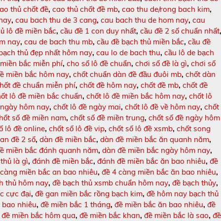
ao thủ chốt đề
,
cao thủ chốt đề mb
,
cao thu de/rong bach kim
,
 nay
,
cau bach thu de 3 cang
,
cau bach thu de hom nay
,
cau
ủ lô đề miền bắc
,
cầu đề 1 con duy nhất
,
cầu đề 2 số chuẩn nhất
om nay
,
cau de bach thu mb
,
cầu đề bạch thủ miền bắc
,
cầu đề
 bạch thủ đẹp nhất hôm nay
,
cau lo de bach thu
,
cầu lô de bạch
 miền bắc miễn phí
,
cho số lô đề chuẩn
,
chơi số đề là gì
,
chơi số
 đề miền bắc hôm nay
,
chốt chuẩn dàn đề đầu đuôi mb
,
chốt dàn
hốt đề chuẩn miễn phí
,
chốt đề hôm nay
,
chốt đề mb
,
chốt đề
ốt lô đề miền bắc chuẩn
,
chốt lô đề miền bắc hôm nay
,
chốt lô
ề ngày hôm nay
,
chốt lô đề ngày mai
,
chốt lô đề về hôm nay
,
chốt
hốt số đề miền nam
,
chốt số đề miền trung
,
chốt số đề ngày hôm
ố lô đề online
,
chốt số lô đề vip
,
chốt số lô đề xsmb
,
chốt song
an đề 2 số
,
dàn đề miền bắc
,
dàn đề miền bắc ăn quanh năm
,
đề miền bắc đánh quanh năm
,
dàn đề miền bắc ngày hôm nay
,
thủ là gì
,
đánh đề miền bắc
,
đánh đề miền bắc ăn bao nhiêu
,
đề
 càng miền bắc an bao nhiêu
,
đề 4 càng miền bắc ăn bao nhiêu
,
h thủ hôm nay
,
đề bạch thủ xsmb chuẩn hôm nay
,
đề bạch thủy
,
c cực đại
,
đề gan miền bắc rồng bạch kim
,
đề hôm nay bạch thủ
n bao nhiêu
,
đề miền bắc 1 tháng
,
đề miền bắc ăn bao nhiêu
,
đề
,
đề miền bắc hôm qua
,
đề miền bắc khan
,
đề miền bắc là sao
,
đ