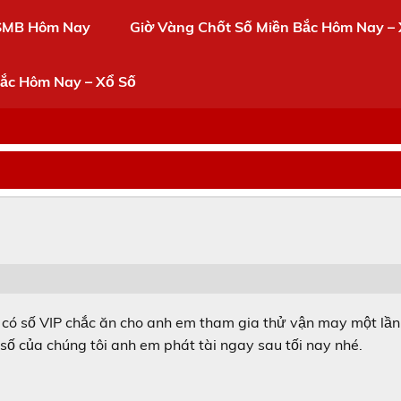
XSMB Hôm Nay
Giờ Vàng Chốt Số Miền Bắc Hôm Nay –
ắc Hôm Nay – Xổ Số
 số VIP chắc ăn cho anh em tham gia thử vận may một lần
số của chúng tôi anh em phát tài ngay sau tối nay nhé.