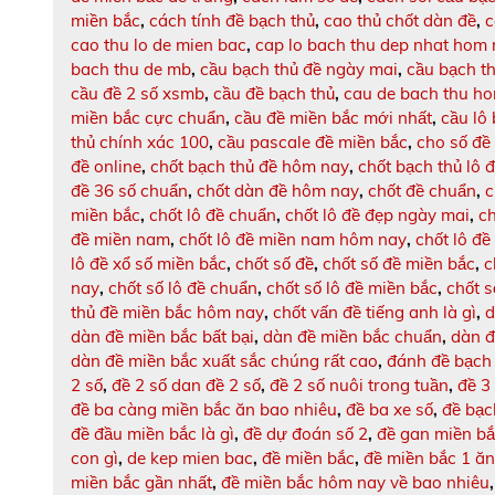
miền bắc
,
cách tính đề bạch thủ
,
cao thủ chốt dàn đề
,
c
cao thu lo de mien bac
,
cap lo bach thu dep nhat hom
bach thu de mb
,
cầu bạch thủ đề ngày mai
,
cầu bạch th
cầu đề 2 số xsmb
,
cầu đề bạch thủ
,
cau de bach thu h
miền bắc cực chuẩn
,
cầu đề miền bắc mới nhất
,
cầu lô
thủ chính xác 100
,
cầu pascale đề miền bắc
,
cho số đề
đề online
,
chốt bạch thủ đề hôm nay
,
chốt bạch thủ lô
đề 36 số chuẩn
,
chốt dàn đề hôm nay
,
chốt đề chuẩn
,
c
miền bắc
,
chốt lô đề chuẩn
,
chốt lô đề đẹp ngày mai
,
ch
đề miền nam
,
chốt lô đề miền nam hôm nay
,
chốt lô đ
lô đề xổ số miền bắc
,
chốt số đề
,
chốt số đề miền bắc
,
c
nay
,
chốt số lô đề chuẩn
,
chốt số lô đề miền bắc
,
chốt s
thủ đề miền bắc hôm nay
,
chốt vấn đề tiếng anh là gì
,
d
dàn đề miền bắc bất bại
,
dàn đề miền bắc chuẩn
,
dàn 
dàn đề miền bắc xuất sắc chúng rất cao
,
đánh đề bạch 
2 số
,
đề 2 số dan đề 2 số
,
đề 2 số nuôi trong tuần
,
đề 3
đề ba càng miền bắc ăn bao nhiêu
,
đề ba xe số
,
đề bạc
đề đầu miền bắc là gì
,
đề dự đoán số 2
,
đề gan miền bắ
con gì
,
de kep mien bac
,
đề miền bắc
,
đề miền bắc 1 ă
miền bắc gần nhất
,
đề miền bắc hôm nay về bao nhiêu