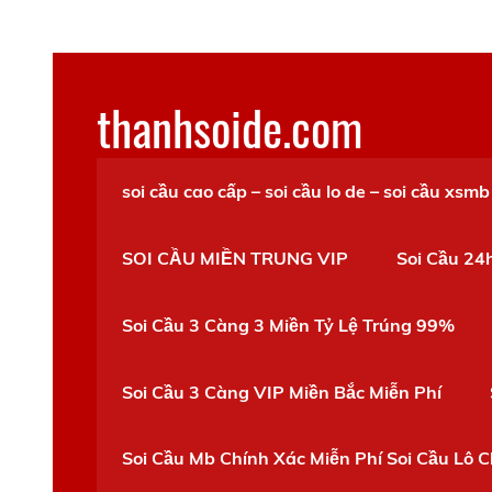
Skip
to
content
thanhsoide.com
soi cầu cao cấp – soi cầu lo de – soi cầu xsmb
SOI CẦU MIỀN TRUNG VIP
Soi Cầu 24
Soi Cầu 3 Càng 3 Miền Tỷ Lệ Trúng 99%
Soi Cầu 3 Càng VIP Miền Bắc Miễn Phí
Soi Cầu Mb Chính Xác Miễn Phí Soi Cầu Lô 