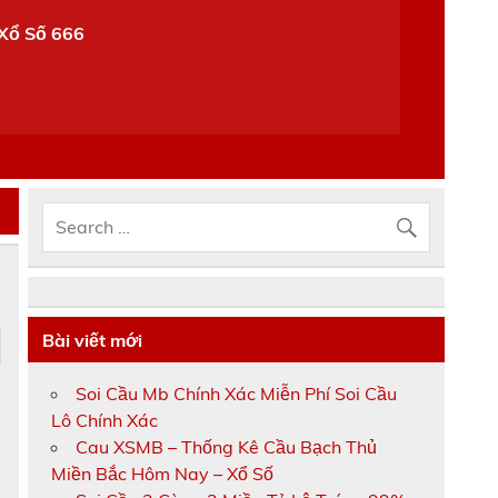
 Xổ Số 666
Bài viết mới
Soi Cầu Mb Chính Xác Miễn Phí Soi Cầu
y
Lô Chính Xác
Cau XSMB – Thống Kê Cầu Bạch Thủ
Miền Bắc Hôm Nay – Xổ Số