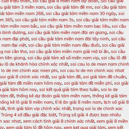
 của triệu thiên
,
soi cầu giải 8 miền nam dự đoán
,
Soi cầu giải
ầu giải tám 3 miền nam
,
soi cầu giải tám đề mn
,
soi cầu giải tám
giải tám miền nam 268
,
soi cầu giải tám miền nam 30 ngày
,
soi
nam 365
,
soi cầu giải tám miền nam 3s
,
soi cầu giải tám miền nam
i tám miền nam bắc
,
soi cầu giải tám miền nam bạc liêu
,
soi cầu
m bình dương
,
soi cầu giải tám miền nam đài an giang
,
soi cầu
n nam đại phát
,
soi cầu giải tám miền nam đài tây ninh
,
soi cầu
 nam đại việt
,
soi cầu giải tám miền nam đầu đuôi
,
soi cầu giải
g nai cần thơ
,
soi cầu giải tám miền nam giải mã bí ẩn
,
soi cầu
am tiền giang
,
soi cầu giải tám xổ số miền nam vip
,
soi cầu lô đề
ầu lô de khánh hòa chính xác nhất
,
soi cau lo de mien nam chin
 lo de mn chinh xac mien phi
,
soi cau lo de mn chinh xac nhat
,
soi giải 8 chính xác nhất
,
soi giải tám đề
,
soi giải tám đề chuẩn
,
 giải tám đề miền nam hôm nay
,
soi giải tám đề miễn phí
,
soi giải
ả giải tám hôm nay
,
soi kết quả giải tám theo tuần
,
soi lo de
i tám đề
,
thống kê dự đoán giải tám miền nam
,
thống kê giải tám
hống kê lô giải 8 miền nam
,
tỉ lệ ăn giải 8 miền nam
,
tịch số giải 8
hất
,
tính giải tám vip chính xác nhất
,
trang soi lo de chinh xac
,
Trúng 4 số đầu giải đặc biệt
,
Trúng số giải 4 được bao nhiêu
nh xac nhat
,
xem cách tính giải 8 chính xác nhất
,
xem giải 8 miền
ay
,
xem giải tám lô đề hôm nay
,
xem ket qua giải tám
,
xem kết