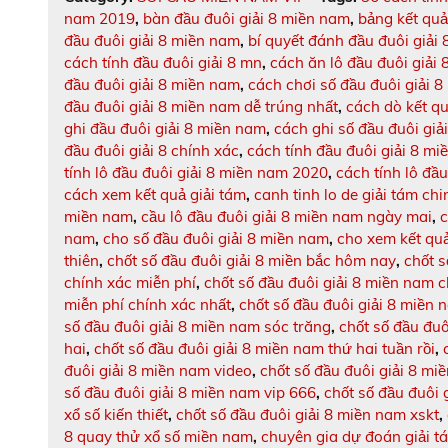
nam 2019
,
bàn đầu đuôi giải 8 miền nam
,
bảng kết quả
đầu đuôi giải 8 miền nam
,
bí quyết đánh đầu đuôi giải
cách tính đầu đuôi giải 8 mn
,
cách ăn lô đầu đuôi giải
đầu đuôi giải 8 miền nam
,
cách chơi số đầu đuôi giải 
đầu đuôi giải 8 miền nam dễ trúng nhất
,
cách dò kết qu
ghi đầu đuôi giải 8 miền nam
,
cách ghi số đầu đuôi giả
đầu đuôi giải 8 chính xác
,
cách tính đầu đuôi giải 8 m
tính lô đầu đuôi giải 8 miền nam 2020
,
cách tính lô đầ
cách xem kết quả giải tám
,
canh tinh lo de giải tám ch
miền nam
,
cầu lô đầu đuôi giải 8 miền nam ngày mai
,
c
nam
,
cho số đầu đuôi giải 8 miền nam
,
cho xem kết quả
thiên
,
chốt số đầu đuôi giải 8 miền bắc hôm nay
,
chốt s
chính xác miễn phí
,
chốt số đầu đuôi giải 8 miền nam c
miễn phí chính xác nhất
,
chốt số đầu đuôi giải 8 miền 
số đầu đuôi giải 8 miền nam sóc trăng
,
chốt số đầu đuô
hai
,
chốt số đầu đuôi giải 8 miền nam thứ hai tuần rồi
,
đuôi giải 8 miền nam video
,
chốt số đầu đuôi giải 8 mi
số đầu đuôi giải 8 miền nam vip 666
,
chốt số đầu đuôi 
xổ số kiến thiết
,
chốt số đầu đuôi giải 8 miền nam xskt
,
8 quay thử xổ số miền nam
,
chuyên gia dự đoán giải 