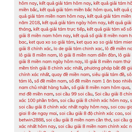
hôm nay
,
kết quả giải tám hôm nay
,
kết quả giải tám 
miền bắc
,
kết quả giải tám miền bắc hôm qua
,
kết quả 
quả giải tám miền nam hôm nay
,
kết quả giải tám miền
năm 2018
,
kết quả giải tám ngày hôm nay
,
kết quả giả
tháng
,
kết quả giải tám trực tiếp
,
kết quả giải tám xổ s
giải 8 miền nam hôm nay
,
kết quả số giải 8 miền nam 
bac
,
ket qua xo so giải tám
,
ket qua xo so giải tám mie
giải 8 chính xác
,
lo de giải tám chinh xac
,
lô đề miền 
lô giải 8 miền nam
,
lô giải 8 miền nam diễn đàn
,
lô giả
giải 8 miền nam ngày hôm nay
,
lô giải 8 miền nam thứ
mềm tính giải 8 chính xác nhất
,
phương pháp bắt đề gi
chính xác nhất
,
quay đề miền nam
,
siêu giải tám đề
,
sô
tám lô
,
số đề miền nam
,
số đề miền nam 1 ăn bao nhiê
nam chủ nhật hàng tuần
,
số giải 8 miền nam hôm qua
,
mơ đề miền nam
,
soi cầu 99 soi cầu
,
Soi cầu giải 8 chí
xác 100 phần trăm
,
soi cầu giải 8 chính xác hôm nay
,
soi cầu giải 8 chính xác nhất ngày hôm nay
,
soi cau gi
giai 8 de ngay mai
,
soi cầu giải 8 độ chính xác cao
,
soi
betwin2888
,
soi cầu giải 8 miền nam cần thơ
,
soi cầu 
xác nhất hôm nay
,
soi cầu giải 8 miền nam chính xác 