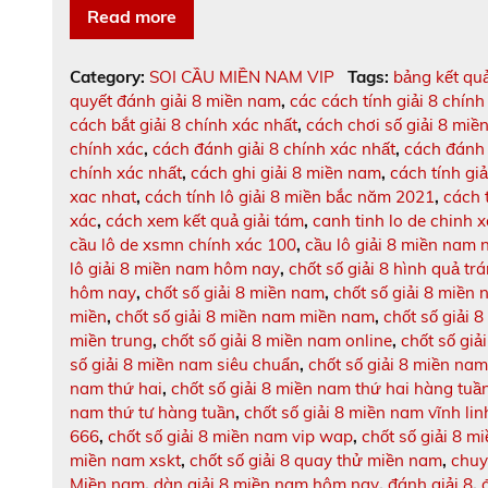
Read more
Category:
SOI CẦU MIỀN NAM VIP
Tags:
bảng kết quả
quyết đánh giải 8 miền nam
,
các cách tính giải 8 chính
cách bắt giải 8 chính xác nhất
,
cách chơi số giải 8 mi
chính xác
,
cách đánh giải 8 chính xác nhất
,
cách đánh 
chính xác nhất
,
cách ghi giải 8 miền nam
,
cách tính giả
xac nhat
,
cách tính lô giải 8 miền bắc năm 2021
,
cách 
xác
,
cách xem kết quả giải tám
,
canh tinh lo de chinh 
cầu lô de xsmn chính xác 100
,
cầu lô giải 8 miền nam 
lô giải 8 miền nam hôm nay
,
chốt số giải 8 hình quả t
hôm nay
,
chốt số giải 8 miền nam
,
chốt số giải 8 miền
miền
,
chốt số giải 8 miền nam miền nam
,
chốt số giải 
miền trung
,
chốt số giải 8 miền nam online
,
chốt số giả
số giải 8 miền nam siêu chuẩn
,
chốt số giải 8 miền nam
nam thứ hai
,
chốt số giải 8 miền nam thứ hai hàng tuầ
nam thứ tư hàng tuần
,
chốt số giải 8 miền nam vĩnh lin
666
,
chốt số giải 8 miền nam vip wap
,
chốt số giải 8 m
miền nam xskt
,
chốt số giải 8 quay thử miền nam
,
chuy
Miền nam
,
dàn giải 8 miền nam hôm nay
,
đánh giải 8
,