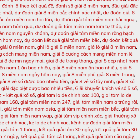
,
đánh lô theo kết quả đề
,
đánh số giải 8 miền nam
,
đầu giải đặc
c nhất
,
dự đoán giải 8 miền bắc chính xác nhất
,
dự đoán giải 8
ải tám miền nam hai lúa
,
dự đoán giải tám miền nam hải ngoại
,
ền nam hôm qua
,
dự đoán giải tám miền nam kim tự tháp
,
dự
iền nam nguyễn khánh
,
dự đoán giải tám miền nam rồng bạch
ám hom nay
,
dự đoán kết quả giải tám miền bắc
,
dự đoán kết quả
 giải 8 miền nam
,
ghi lô giải 8 miền nam
,
giá lô giải 8 miền nam
,
ng cách mạng miền nam
,
giải 8 cương cách mạng miền nam lê
ai 8 de mn ngay mai
,
giai 8 de trong thang
,
giai 8 dep nhat hom
iền nam 1 ăn bao nhiêu
,
giải 8 miền nam ăn bao nhiêu
,
giải 8
ải 8 miền nam ngày hôm nay
,
giải 8 miễn phí
,
giải 8 miền trung
,
giải 8 vé số được bao nhiêu tiền
,
giải 8 vé số tây ninh
,
giải 8 xổ
,
giải đặc biệt được bao nhiêu tiền
,
Giải khuyến khích vé số 5 số
,
c - kết quả xổ số
,
giai tam lo de chinh xac 100
,
giai tam lo de
 nam 168
,
giải tám miền nam 247
,
giải tám miền nam a trúng rồi
,
i
,
giải tám miền nam asia
,
giải tám miền nam miền bắc
,
giải tám
,
giải tám miền nam wap
,
giải tám vip chính xác
,
giải thưởng xổ
de chinh xac
,
ke lo de chinh xac
,
kênh dự đoán giải tám miền
 giải tám 1 tháng
,
kết quả giải tám 30 ngày
,
kết quả giải tám 30
ám 7 ngày
,
kết quả giải tám cả tháng
,
kết quả giải tám của ngày