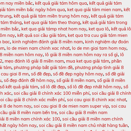
hôm nay miền bắc
,
kết quả giải tám hôm qua
,
kết quả giải tám
giải tám miền bắc ngày hôm qua
,
ket qua giải tám mien nam
,
kết
 trung
,
kết quả giải tám miền trung hôm nay
,
kết quả giải tám
i tám tháng
,
ket qua giải tám theo thang
,
kết quả giải tám trong
ố miền bắc
,
ket qua giải támp nhat hom nay
,
ket qua lô
,
kết quả l
hôm nay
,
kết quả soi cầu giải tám
,
ket qua tra cuu giải tám mien
n bac
,
kinh nghiệm đánh giải 8 miền nam
,
kinh nghiệm dự đoán
nam
,
lo de mien nam chinh xac nhat
,
lo de mn giai tam hom nay
,
i 8 miền nam hôm nay
,
lô giải 8 miền nam hôm nay ra số gì
,
lô
 2
,
mẹo đánh lô giải 8 miền nam
,
mua ket qua giải tám
,
phần
ải tám
,
phương pháp bắt giải tám đề
,
phương pháp tính giải 8
 cau giai 8 mn
,
số đề đẹp
,
số đề đẹp ngày hôm nay
,
số đề giải
u
,
số đẹp đánh đề hôm nay
,
số giải 8 miền nam
,
số giải 8 miền
sổ kết quả giải tám
,
số lô đề đẹp
,
số lô đề đẹp nhất hôm nay
,
sổ
nh xác
,
soi cầu giải 8 chính xác 100 miễn phí
,
soi cầu giải 8 chín
soi cầu giải 8 chính xác miễn phí
,
soi cau giai 8 chinh xac nhat
,
ai 8 de hom nay
,
soi cau giai 8 de mien nam super vip
,
soi cau
 cầu giải 8 miền nam bến tre
,
soi cầu giải 8 miền nam
giải 8 miền nam chính xác 100
,
soi cầu giải 8 miền nam chính
nhất ngày hôm nay
,
soi cầu giải 8 miền nam chủ nhật hàng tuần
,