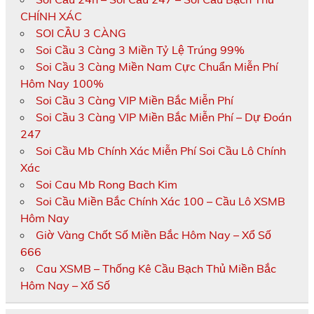
CHÍNH XÁC
SOI CẦU 3 CÀNG
Soi Cầu 3 Càng 3 Miền Tỷ Lệ Trúng 99%
Soi Cầu 3 Càng Miền Nam Cực Chuẩn Miễn Phí
Hôm Nay 100%
Soi Cầu 3 Càng VIP Miền Bắc Miễn Phí
Soi Cầu 3 Càng VIP Miền Bắc Miễn Phí – Dự Đoán
247
Soi Cầu Mb Chính Xác Miễn Phí Soi Cầu Lô Chính
Xác
Soi Cau Mb Rong Bach Kim
Soi Cầu Miền Bắc Chính Xác 100 – Cầu Lô XSMB
Hôm Nay
Giờ Vàng Chốt Số Miền Bắc Hôm Nay – Xổ Số
666
Cau XSMB – Thống Kê Cầu Bạch Thủ Miền Bắc
Hôm Nay – Xổ Số