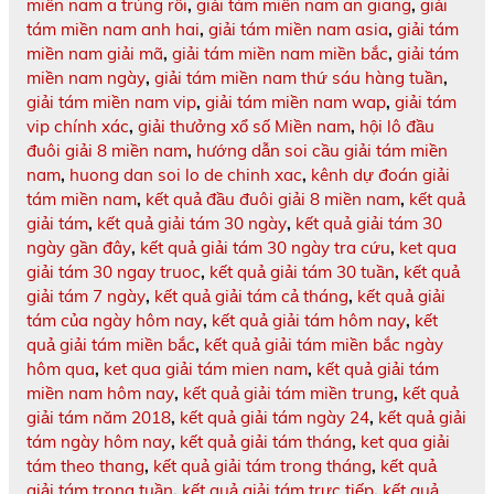
miền nam a trúng rồi
,
giải tám miền nam an giang
,
giải
tám miền nam anh hai
,
giải tám miền nam asia
,
giải tám
miền nam giải mã
,
giải tám miền nam miền bắc
,
giải tám
miền nam ngày
,
giải tám miền nam thứ sáu hàng tuần
,
giải tám miền nam vip
,
giải tám miền nam wap
,
giải tám
vip chính xác
,
giải thưởng xổ số Miền nam
,
hội lô đầu
đuôi giải 8 miền nam
,
hướng dẫn soi cầu giải tám miền
nam
,
huong dan soi lo de chinh xac
,
kênh dự đoán giải
tám miền nam
,
kết quả đầu đuôi giải 8 miền nam
,
kết quả
giải tám
,
kết quả giải tám 30 ngày
,
kết quả giải tám 30
ngày gần đây
,
kết quả giải tám 30 ngày tra cứu
,
ket qua
giải tám 30 ngay truoc
,
kết quả giải tám 30 tuần
,
kết quả
giải tám 7 ngày
,
kết quả giải tám cả tháng
,
kết quả giải
tám của ngày hôm nay
,
kết quả giải tám hôm nay
,
kết
quả giải tám miền bắc
,
kết quả giải tám miền bắc ngày
hôm qua
,
ket qua giải tám mien nam
,
kết quả giải tám
miền nam hôm nay
,
kết quả giải tám miền trung
,
kết quả
giải tám năm 2018
,
kết quả giải tám ngày 24
,
kết quả giải
tám ngày hôm nay
,
kết quả giải tám tháng
,
ket qua giải
tám theo thang
,
kết quả giải tám trong tháng
,
kết quả
giải tám trong tuần
,
kết quả giải tám trực tiếp
,
kết quả