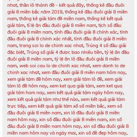
nhat
,
thần lô thánh đề - kết quả đây
,
thống kê đầu đuôi
giải 8 miền bắc năm 2019
,
thống kê đầu đuôi giải 8 miền
nam
,
thống kê giải tám đề miền nam
,
thống kê kết quả
giải tám
,
tỉ lệ ăn đầu đuôi giải 8 miền nam
,
tịch số đầu
đuôi giải 8 miền nam
,
tính đầu đuôi giải 8 chính xác
,
tính
đầu đuôi giải 8 chính xác nhất
,
tính đầu đuôi giải 8 miền
nam
,
trang soi lo de chinh xac nhat
,
Trúng 4 số đầu giải
đặc biệt
,
Trúng số giải 4 được bao nhiêu tiền
,
tỷ lệ ăn đầu
đuôi giải 8 miền nam
,
tỷ lệ ăn lô đầu đuôi giải 8 miền
nam
,
web soi cau lo de chinh xac nhat
,
xem danh lo de
chinh xac nhat
,
xem đầu đuôi giải 8 miền nam hôm nay
,
xem giải tám đề hôm nay
,
xem giải tám lô đề
,
xem giải
tám lô đề hôm nay
,
xem ket qua giải tám
,
xem ket qua
giải tám hom nay
,
xem kết quả giải tám ngày hôm nay
,
xem kết quả giải tám như thế nào
,
xem kết quả giải tám
trực tiếp
,
xem kết quả giải tám xổ số miền bắc
,
xem số
đầu đuôi giải 8 miền nam
,
xin lô đầu đuôi giải 8 miền
nam hôm nay
,
xin số đầu đuôi giải 8 miền nam
,
xin số
đầu đuôi giải 8 miền nam hôm nay
,
xin số đầu đuôi giải 8
miền nam hôm nay và ngày mai
,
xin số đề đẹp hôm nay
,