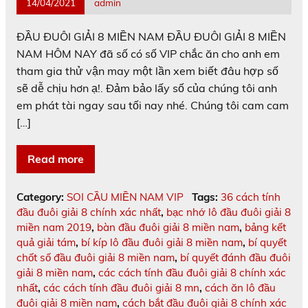
14/04/2021
admin
ĐẦU ĐUÔI GIẢI 8 MIỀN NAM ĐẦU ĐUÔI GIẢI 8 MIỀN
NAM HÔM NAY đã số có số VIP chắc ăn cho anh em
tham gia thử vận may một lần xem biết đâu hợp số
sẽ dễ chịu hơn ạ!. Đảm bảo lấy số của chúng tôi anh
em phát tài ngay sau tối nay nhé. Chúng tôi cam cam
[…]
Read more
Category:
SOI CẦU MIỀN NAM VIP
Tags:
36 cách tính
đầu đuôi giải 8 chính xác nhất
,
bạc nhớ lô đầu đuôi giải 8
miền nam 2019
,
bàn đầu đuôi giải 8 miền nam
,
bảng kết
quả giải tám
,
bí kíp lô đầu đuôi giải 8 miền nam
,
bí quyết
chốt số đầu đuôi giải 8 miền nam
,
bí quyết đánh đầu đuôi
giải 8 miền nam
,
các cách tính đầu đuôi giải 8 chính xác
nhất
,
các cách tính đầu đuôi giải 8 mn
,
cách ăn lô đầu
đuôi giải 8 miền nam
,
cách bắt đầu đuôi giải 8 chính xác