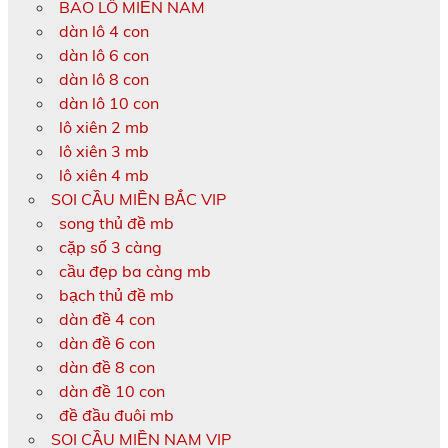
BAO LÔ MIỀN NAM
dàn lô 4 con
dàn lô 6 con
dàn lô 8 con
dàn lô 10 con
lô xiên 2 mb
lô xiên 3 mb
lô xiên 4 mb
SOI CẦU MIỀN BẮC VIP
song thủ đề mb
cặp số 3 càng
cầu đẹp ba càng mb
bạch thủ đề mb
dàn đề 4 con
dàn đề 6 con
dàn đề 8 con
dàn đề 10 con
đề đầu đuôi mb
SOI CẦU MIỀN NAM VIP