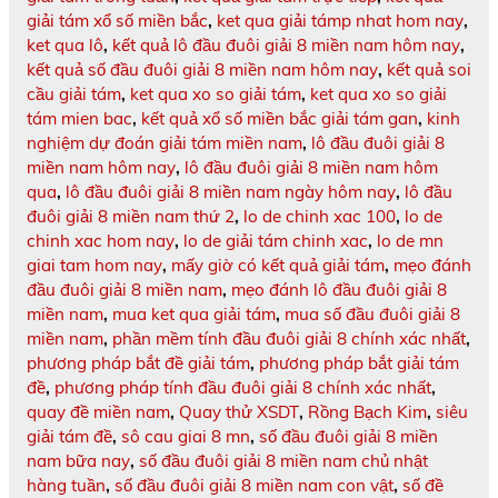
giải tám xổ số miền bắc
,
ket qua giải támp nhat hom nay
,
ket qua lô
,
kết quả lô đầu đuôi giải 8 miền nam hôm nay
,
kết quả số đầu đuôi giải 8 miền nam hôm nay
,
kết quả soi
cầu giải tám
,
ket qua xo so giải tám
,
ket qua xo so giải
tám mien bac
,
kết quả xổ số miền bắc giải tám gan
,
kinh
nghiệm dự đoán giải tám miền nam
,
lô đầu đuôi giải 8
miền nam hôm nay
,
lô đầu đuôi giải 8 miền nam hôm
qua
,
lô đầu đuôi giải 8 miền nam ngày hôm nay
,
lô đầu
đuôi giải 8 miền nam thứ 2
,
lo de chinh xac 100
,
lo de
chinh xac hom nay
,
lo de giải tám chinh xac
,
lo de mn
giai tam hom nay
,
mấy giờ có kết quả giải tám
,
mẹo đánh
đầu đuôi giải 8 miền nam
,
mẹo đánh lô đầu đuôi giải 8
miền nam
,
mua ket qua giải tám
,
mua số đầu đuôi giải 8
miền nam
,
phần mềm tính đầu đuôi giải 8 chính xác nhất
,
phương pháp bắt đề giải tám
,
phương pháp bắt giải tám
đề
,
phương pháp tính đầu đuôi giải 8 chính xác nhất
,
quay đề miền nam
,
Quay thử XSDT
,
Rồng Bạch Kim
,
siêu
giải tám đề
,
sô cau giai 8 mn
,
số đầu đuôi giải 8 miền
nam bữa nay
,
số đầu đuôi giải 8 miền nam chủ nhật
hàng tuần
,
số đầu đuôi giải 8 miền nam con vật
,
số đề