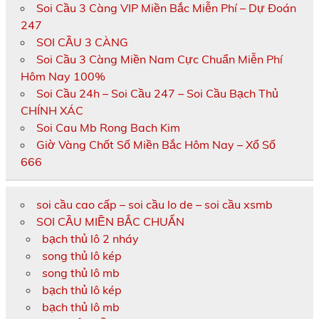
Soi Cầu 3 Càng VIP Miền Bắc Miễn Phí – Dự Đoán
247
SOI CẦU 3 CÀNG
Soi Cầu 3 Càng Miền Nam Cực Chuẩn Miễn Phí
Hôm Nay 100%
Soi Cầu 24h – Soi Cầu 247 – Soi Cầu Bạch Thủ
CHÍNH XÁC
Soi Cau Mb Rong Bach Kim
Giờ Vàng Chốt Số Miền Bắc Hôm Nay – Xổ Số
666
soi cầu cao cấp – soi cầu lo de – soi cầu xsmb
SOI CẦU MIỀN BẮC CHUẨN
bạch thủ lô 2 nháy
song thủ lô kép
song thủ lô mb
bạch thủ lô kép
bạch thủ lô mb