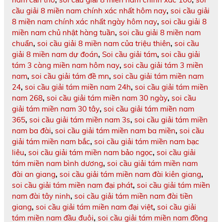
cầu giải 8 miền nam chính xác nhất hôm nay
,
soi cầu giải
8 miền nam chính xác nhất ngày hôm nay
,
soi cầu giải 8
miền nam chủ nhật hàng tuần
,
soi cầu giải 8 miền nam
chuẩn
,
soi cầu giải 8 miền nam của triệu thiên
,
soi cầu
giải 8 miền nam dự đoán
,
Soi cầu giải tám
,
soi cầu giải
tám 3 càng miền nam hôm nay
,
soi cầu giải tám 3 miền
nam
,
soi cầu giải tám đề mn
,
soi cầu giải tám miền nam
24
,
soi cầu giải tám miền nam 24h
,
soi cầu giải tám miền
nam 268
,
soi cầu giải tám miền nam 30 ngày
,
soi cầu
giải tám miền nam 30 tây
,
soi cầu giải tám miền nam
365
,
soi cầu giải tám miền nam 3s
,
soi cầu giải tám miền
nam ba đài
,
soi cầu giải tám miền nam ba miền
,
soi cầu
giải tám miền nam bắc
,
soi cầu giải tám miền nam bạc
liêu
,
soi cầu giải tám miền nam bảo ngọc
,
soi cầu giải
tám miền nam bình dương
,
soi cầu giải tám miền nam
đài an giang
,
soi cầu giải tám miền nam đài kiên giang
,
soi cầu giải tám miền nam đại phát
,
soi cầu giải tám miền
nam đài tây ninh
,
soi cầu giải tám miền nam đài tiền
giang
,
soi cầu giải tám miền nam đại việt
,
soi cầu giải
tám miền nam đầu đuôi
,
soi cầu giải tám miền nam đồng