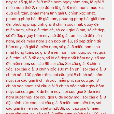
nay ra số gì
,
lô giải 8 miền nam ngày hôm nay
,
lô giải 8
miền nam thứ 2
,
mẹo đánh lô giải 8 miền nam
,
mua ket
qua giải tám
,
phần mềm tính giải 8 chính xác nhất
,
phương pháp bắt đề giải tám
,
phương pháp bắt giải tám
đề
,
phương pháp tính giải 8 chính xác nhất
,
quay đề
miền nam
,
siêu giải tám đề
,
sô cau giai 8 mn
,
số đề đẹp
,
số đề đẹp ngày hôm nay
,
số đề giải tám lô
,
số đề miền
nam
,
số đề miền nam 1 ăn bao nhiêu
,
số đẹp đánh đề
hôm nay
,
số giải 8 miền nam
,
số giải 8 miền nam chủ
nhật hàng tuần
,
số giải 8 miền nam hôm qua
,
sổ kết quả
giải tám
,
số lô đề đẹp
,
số lô đề đẹp nhất hôm nay
,
sổ mơ
đề miền nam
,
soi cầu 99 soi cầu
,
Soi cầu giải 8 chính
xác
,
soi cầu giải 8 chính xác 100 miễn phí
,
soi cầu giải 8
chính xác 100 phần trăm
,
soi cầu giải 8 chính xác hôm
nay
,
soi cầu giải 8 chính xác miễn phí
,
soi cau giai 8
chinh xac nhat
,
soi cầu giải 8 chính xác nhất ngày hôm
nay
,
soi cau giai 8 de hom nay
,
soi cau giai 8 de mien
nam super vip
,
soi cau giai 8 de ngay mai
,
soi cầu giải 8
độ chính xác cao
,
soi cầu giải 8 miền nam bến tre
,
soi
cầu giải 8 miền nam betwin2888
,
soi cầu giải 8 miền
nam cần thơ
,
soi cầu giải 8 miền nam chính xác 100
,
soi