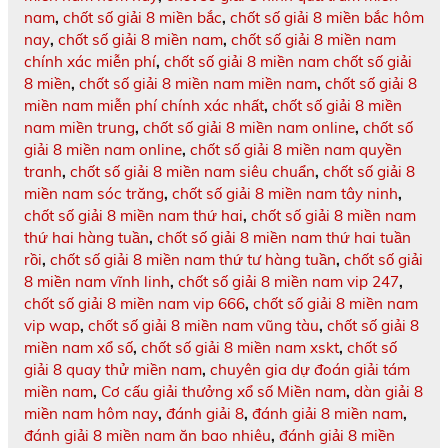
nam
,
chốt số giải 8 miền bắc
,
chốt số giải 8 miền bắc hôm
nay
,
chốt số giải 8 miền nam
,
chốt số giải 8 miền nam
chính xác miễn phí
,
chốt số giải 8 miền nam chốt số giải
8 miền
,
chốt số giải 8 miền nam miền nam
,
chốt số giải 8
miền nam miễn phí chính xác nhất
,
chốt số giải 8 miền
nam miền trung
,
chốt số giải 8 miền nam online
,
chốt số
giải 8 miền nam online
,
chốt số giải 8 miền nam quyền
tranh
,
chốt số giải 8 miền nam siêu chuẩn
,
chốt số giải 8
miền nam sóc trăng
,
chốt số giải 8 miền nam tây ninh
,
chốt số giải 8 miền nam thứ hai
,
chốt số giải 8 miền nam
thứ hai hàng tuần
,
chốt số giải 8 miền nam thứ hai tuần
rồi
,
chốt số giải 8 miền nam thứ tư hàng tuần
,
chốt số giải
8 miền nam vĩnh linh
,
chốt số giải 8 miền nam vip 247
,
chốt số giải 8 miền nam vip 666
,
chốt số giải 8 miền nam
vip wap
,
chốt số giải 8 miền nam vũng tàu
,
chốt số giải 8
miền nam xổ số
,
chốt số giải 8 miền nam xskt
,
chốt số
giải 8 quay thử miền nam
,
chuyên gia dự đoán giải tám
miền nam
,
Cơ cấu giải thưởng xổ số Miền nam
,
dàn giải 8
miền nam hôm nay
,
đánh giải 8
,
đánh giải 8 miền nam
,
đánh giải 8 miền nam ăn bao nhiêu
,
đánh giải 8 miền