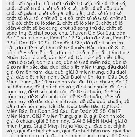
chốt số cặp xỉu chủ, chốt số đề 10 số, chốt số đề 4 số,
chốt số đề 6 số, chốt số đề 8 số, chốt số đề đầu đuôi,
chốt số giải 8, chốt số giải đặc biệt, chốt số lô 10 số,
chốt số lô 3 số, chốt số lô 4 số, chốt số lô 6 số, chốt số
lô 8 số, chốt số lô xiên 2, chốt số lô xiên 3, chốt số lô
xiên 4 chốt số ba càng, chốt số song thủ đề, chốt số
song thủ lô, chốt số xỉu chủ, Chuyên Gia Soi Cầu, dàn
đề 10 số miền bắc, Dàn Đề 12 Số, dan đề 2 số, Dàn Đề
3 Số, Dàn Đề 30 Số, Dàn đề 4 SỐ, dàn đề 4 số miền
bắc, dàn đề 6 số, Dàn đề 6 số miền Bắc, dàn đề 8 số,
dàn đề 8 số miền bắc, dàn lô 10 số miền bắc, Dàn Lô 2
Nháy, Dàn lô 3 số, dàn lô 4 số, Dàn lô 4 số miền bắc,
Dàn Lô 5 Số, dan lo 6 so, dàn lô 6 số miền bắc, dàn lô
8 số miền bắc, đầu đuôi đặc biệt miền trung, đầu đuôi
giải 8 miền nam, đầu đuôi giải 8 miền trung, đầu đuôi
giải đặc biệt miền nam, Đầu Đuôi Miền Nam, Đầu Đuôi
Miền Trung, đề 10 số chính xác, đề 10 số chuẩn, đề 10
số hôm nay, đề 4 số chính xác, đề 4 số chuẩn, đề 4 số
hôm nay, đề 6 số chính xác, đề 6 số chuẩn, đề 6 số
hôm nay, đề 8 số chính xác, đề 8 số chuẩn, đề 8 số
hôm nay, đề đầu đuôi chính xác, đề đầu đuôi chuẩn, đề
đầu đuôi hôm nay, Đề Đầu Đuôi Miền Bắc, Dự Đoán
Miền Bắc, Dự Đoán Soi Cầu, Dự Đoán Xổ Số, Giải 7
Miền Nam, Giải 7 Miền Trung, giải 8, giải 8 chính xác,
giải 8 chuẩn, giải 8 hôm nay, GIAI 8 MIỀN NAM, giải 8
miền trung, Giải 8 Miền Trung Vip, giải đặc biệt chính
xác, giải đặc biệt chuẩn, giải đặc biệt hôm nay, giải đặc
biệt miền nam, giải đặc biệt miền trung, kqxs, lô 10 số