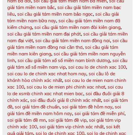
nam ba đài
,
soi cầu giải tám miền nam ba miền
,
soi cầu
giải tám miền nam bắc
,
soi cầu giải tám miền nam bạc
liêu
,
soi cầu giải tám miền nam bảo ngọc
,
soi cầu giải
tám miền nam bữa nay
,
soi cầu giải tám miền nam đã
kiểm chứng
,
soi cầu giải tám miền nam đài kiên giang
,
soi cầu giải tám miền nam đại phát
,
soi cầu giải tám miền
nam đại việt
,
soi cầu giải tám miền nam đồng nai
,
soi cầu
giải tám miền nam đồng nai cần thơ
,
soi cầu giải tám
miền nam kiên giang
,
soi cầu giải tám miền nam nguyễn
linh
,
soi cầu giải tám xổ số miền nam bình dương
,
soi cầu
giải tám xổ số miền nam vip
,
soi cau lo de chinh xac 100
,
soi cau lo de chinh xac nhat hom nay
,
soi cầu lô de
khánh hòa chính xác nhất
,
soi cau lo de mien nam chinh
xac 100
,
soi cau lo de mien phi chinh xac nhat
,
soi cau
lo de xsmb chinh xac nhat mien bac
,
soi đầu đuôi giải 8
chính xác
,
soi đầu đuôi giải 8 chính xác nhất
,
soi giải tám
đề
,
soi giải tám đề chuẩn
,
soi giải tám đề hôm nay
,
soi
giải tám đề miền nam hôm nay
,
soi giải tám đề miễn phí
,
soi giải tám đề mn
,
soi giải tám đề vip
,
soi giải tám vip
chính xác 100
,
soi giải tám vip chính xác nhất
,
soi kết
quả giải tám
,
soi lo de chinh xac 100
,
soi lo de chinh xac