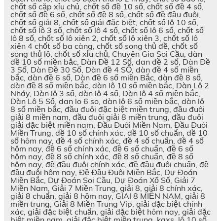
chốt số cặp xỉu chủ, chốt số đề 10 số, chốt số đề 4 số,
chốt số đề 6 số, chốt số đề 8 số, chốt số đề đầu đuôi,
chốt số giải 8, chốt số giải đặc biệt, chốt số lô 10 số,
chốt số lô 3 số, chốt số lô 4 số, chốt số lô 6 số, chốt số
lô 8 số, chốt số lô xiên 2, chốt số lô xiên 3, chốt số lô
xiên 4 chốt số ba càng, chốt số song thủ đề, chốt số
song thủ lô, chốt số xỉu chủ, Chuyên Gia Soi Cầu, dàn
đề 10 số miền bắc, Dàn Đề 12 Số, dan đề 2 số, Dàn Đề
3 Số, Dàn Đề 30 Số, Dàn đề 4 SỐ, dàn đề 4 số miền
bắc, dàn đề 6 số, Dàn đề 6 số miền Bắc, dàn đề 8 số,
dàn đề 8 số miền bắc, dàn lô 10 số miền bắc, Dàn Lô 2
Nháy, Dàn lô 3 số, dàn lô 4 số, Dàn lô 4 số miền bắc,
Dàn Lô 5 Số, dan lo 6 so, dàn lô 6 số miền bắc, dàn lô
8 số miền bắc, đầu đuôi đặc biệt miền trung, đầu đuôi
giải 8 miền nam, đầu đuôi giải 8 miền trung, đầu đuôi
giải đặc biệt miền nam, Đầu Đuôi Miền Nam, Đầu Đuôi
Miền Trung, đề 10 số chính xác, đề 10 số chuẩn, đề 10
số hôm nay, đề 4 số chính xác, đề 4 số chuẩn, đề 4 số
hôm nay, đề 6 số chính xác, đề 6 số chuẩn, đề 6 số
hôm nay, đề 8 số chính xác, đề 8 số chuẩn, đề 8 số
hôm nay, đề đầu đuôi chính xác, đề đầu đuôi chuẩn, đề
đầu đuôi hôm nay, Đề Đầu Đuôi Miền Bắc, Dự Đoán
Miền Bắc, Dự Đoán Soi Cầu, Dự Đoán Xổ Số, Giải 7
Miền Nam, Giải 7 Miền Trung, giải 8, giải 8 chính xác,
giải 8 chuẩn, giải 8 hôm nay, GIAI 8 MIỀN NAM, giải 8
miền trung, Giải 8 Miền Trung Vip, giải đặc biệt chính
xác, giải đặc biệt chuẩn, giải đặc biệt hôm nay, giải đặc
biệt miền nam, giải đặc biệt miền trung, kqxs, lô 10 số