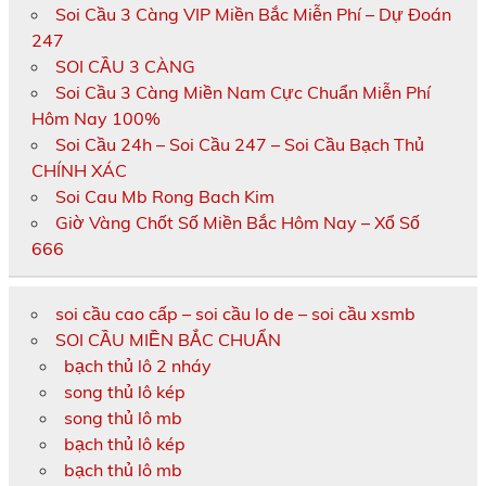
Soi Cầu 3 Càng VIP Miền Bắc Miễn Phí – Dự Đoán
247
SOI CẦU 3 CÀNG
Soi Cầu 3 Càng Miền Nam Cực Chuẩn Miễn Phí
Hôm Nay 100%
Soi Cầu 24h – Soi Cầu 247 – Soi Cầu Bạch Thủ
CHÍNH XÁC
Soi Cau Mb Rong Bach Kim
Giờ Vàng Chốt Số Miền Bắc Hôm Nay – Xổ Số
666
soi cầu cao cấp – soi cầu lo de – soi cầu xsmb
SOI CẦU MIỀN BẮC CHUẨN
bạch thủ lô 2 nháy
song thủ lô kép
song thủ lô mb
bạch thủ lô kép
bạch thủ lô mb