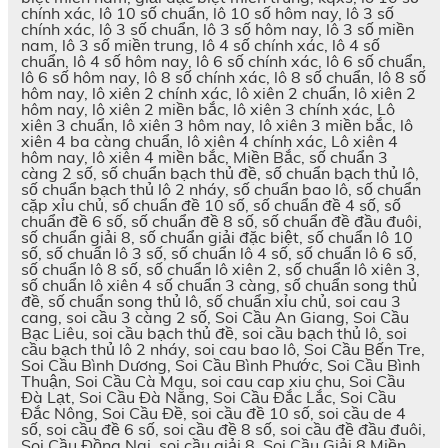
chính xác, lô 10 số chuẩn, lô 10 số hôm nay, lô 3 số
chính xác, lô 3 số chuẩn, lô 3 số hôm nay, lô 3 số miền
nam, lô 3 số miền trung, lô 4 số chính xác, lô 4 số
chuẩn, lô 4 số hôm nay, lô 6 số chính xác, lô 6 số chuẩn,
lô 6 số hôm nay, lô 8 số chính xác, lô 8 số chuẩn, lô 8 số
hôm nay, lô xiên 2 chính xác, lô xiên 2 chuẩn, lô xiên 2
hôm nay, lô xiên 2 miền bắc, lô xiên 3 chính xác, Lô
xiên 3 chuẩn, lô xiên 3 hôm nay, lô xiên 3 miền bắc, lô
xiên 4 ba càng chuẩn, lô xiên 4 chính xác, Lô xiên 4
hôm nay, lô xiên 4 miền bắc, Miền Bắc, số chuẩn 3
càng 2 số, số chuẩn bạch thủ đề, số chuẩn bạch thủ lô,
số chuẩn bạch thủ lô 2 nháy, số chuẩn bao lô, số chuẩn
cặp xỉu chủ, số chuẩn đề 10 số, số chuẩn đề 4 số, số
chuẩn đề 6 số, số chuẩn đề 8 số, số chuẩn đề đầu đuôi,
số chuẩn giải 8, số chuẩn giải đặc biệt, số chuẩn lô 10
số, số chuẩn lô 3 số, số chuẩn lô 4 số, số chuẩn lô 6 số,
số chuẩn lô 8 số, số chuẩn lô xiên 2, số chuẩn lô xiên 3,
số chuẩn lô xiên 4 số chuẩn 3 càng, số chuẩn song thủ
đề, số chuẩn song thủ lô, số chuẩn xỉu chủ, soi cau 3
cang, soi cầu 3 càng 2 số, Soi Cầu An Giang, Soi Cầu
Bạc Liêu, soi cầu bạch thủ đề, soi cầu bạch thủ lô, soi
cầu bạch thủ lô 2 nháy, soi cau bao lô, Soi Cầu Bến Tre,
Soi Cầu Bình Dương, Soi Cầu Bình Phước, Soi Cầu Bình
Thuận, Soi Cầu Cà Mau, soi cau cap xiu chu, Soi Cầu
Đà Lạt, Soi Cầu Đà Nẵng, Soi Cầu Đắc Lắc, Soi Cầu
Đắc Nông, Soi Cầu Đề, soi cầu đề 10 số, soi cầu de 4
số, soi cầu đề 6 số, soi cầu đề 8 số, soi cầu đề đầu đuôi,
Soi Cầu Đồng Nai, soi cầu giải 8, Soi Cầu Giải 8 Miền