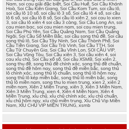
Nam, soi cau giải đặc biệt, Soi Cầu Huế, Soi Cầu Khánh
Hoà, Soi Cầu Kiên Giang, Soi Cầu Kom Tum, soi cầu lô,
soi cầu lô 10 số, soi cầu lô 3 số, Soi cầu lô 4 số, soi cầu
lô 6 số, soi cầu lô 8 số, Soi cầu lô xiên 2, soi cau lo xien
3, soi cầu lô xiên 4 soi cầu 3 càng, Soi Cầu Long An, soi
cau mien bac, soi cau mien nam, soi cau mien trung,
Soi Cầu Phú Yên, Soi Cầu Quảng Nam, Soi Cầu Quảng
Ngãi, Soi Cầu Số Miền Bắc, soi cầu song thủ đề, Soi cầu
song thủ lô, Soi Cầu Tây Ninh, Soi Cầu Thành Phố, Soi
Cầu Tiền Giang, Soi Cầu Trà Vinh, Soi Cầu TTH, Soi
Cầu Từ Chuyên Gia, Soi Cầu Vĩnh Lon, SOI CẦU VIP,
Soi Cầu Vũng Tàu, Soi Cầu xiên 3, Soi cầu xiên 4, soi
cau xỉu chủ, Soi Cầu xổ số, Soi cầu XSMB, Soi xiên 2,
song thu đề, song thủ đề chính xác, song thủ đề chuẩn,
song thủ đề hôm nay, song thủ đề miền bắc, song thủ
lô chính xác, song thủ lô chuẩn, song thủ lô hôm nay,
song thủ lô kép miền bắc, song thủ lô miền bắc, song
thủ lô miền nam, song thu lo mien trung, xien 2, xiên 2
miền nam, Xiên 2 Miền Trung, xiên 3, Xiên 3 Miền Nam,
Xiên 3 Miền Trung, xien 4, Xiên 4 Miền Nam, Xiên 4
Miền Trung, xỉu chủ, xỉu chủ chính xác, xỉu chủ chuẩn,
xỉu chủ hôm nay, xíu chủ miền trung, Xíu Chủ Vip Miền
Nam, XỈU CHỦ VIP MIỀN TRUNG, xsmb