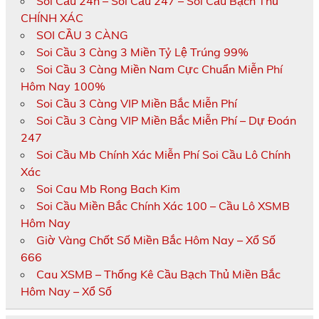
Soi Cầu 24h – Soi Cầu 247 – Soi Cầu Bạch Thủ
CHÍNH XÁC
SOI CẦU 3 CÀNG
Soi Cầu 3 Càng 3 Miền Tỷ Lệ Trúng 99%
Soi Cầu 3 Càng Miền Nam Cực Chuẩn Miễn Phí
Hôm Nay 100%
Soi Cầu 3 Càng VIP Miền Bắc Miễn Phí
Soi Cầu 3 Càng VIP Miền Bắc Miễn Phí – Dự Đoán
247
Soi Cầu Mb Chính Xác Miễn Phí Soi Cầu Lô Chính
Xác
Soi Cau Mb Rong Bach Kim
Soi Cầu Miền Bắc Chính Xác 100 – Cầu Lô XSMB
Hôm Nay
Giờ Vàng Chốt Số Miền Bắc Hôm Nay – Xổ Số
666
Cau XSMB – Thống Kê Cầu Bạch Thủ Miền Bắc
Hôm Nay – Xổ Số