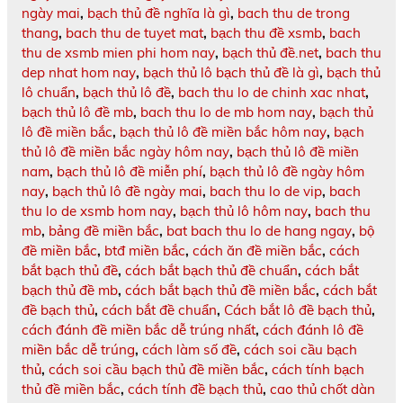
ngày mai
,
bạch thủ đề nghĩa là gì
,
bach thu de trong
thang
,
bach thu de tuyet mat
,
bạch thu đề xsmb
,
bach
thu de xsmb mien phi hom nay
,
bạch thủ đề.net
,
bach thu
dep nhat hom nay
,
bạch thủ lô bạch thủ đề là gì
,
bạch thủ
lô chuẩn
,
bạch thủ lô đề
,
bach thu lo de chinh xac nhat
,
bạch thủ lô đề mb
,
bach thu lo de mb hom nay
,
bạch thủ
lô đề miền bắc
,
bạch thủ lô đề miền bắc hôm nay
,
bạch
thủ lô đề miền bắc ngày hôm nay
,
bạch thủ lô đề miền
nam
,
bạch thủ lô đề miễn phí
,
bạch thủ lô đề ngày hôm
nay
,
bạch thủ lô đề ngày mai
,
bach thu lo de vip
,
bach
thu lo de xsmb hom nay
,
bạch thủ lô hôm nay
,
bach thu
mb
,
bảng đề miền bắc
,
bat bach thu lo de hang ngay
,
bộ
đề miền bắc
,
btđ miền bắc
,
cách ăn đề miền bắc
,
cách
bắt bạch thủ đề
,
cách bắt bạch thủ đề chuẩn
,
cách bắt
bạch thủ đề mb
,
cách bắt bạch thủ đề miền bắc
,
cách bắt
đề bạch thủ
,
cách bắt đề chuẩn
,
Cách bắt lô đề bạch thủ
,
cách đánh đề miền bắc dễ trúng nhất
,
cách đánh lô đề
miền bắc dễ trúng
,
cách làm số đề
,
cách soi cầu bạch
thủ
,
cách soi cầu bạch thủ đề miền bắc
,
cách tính bạch
thủ đề miền bắc
,
cách tính đề bạch thủ
,
cao thủ chốt dàn