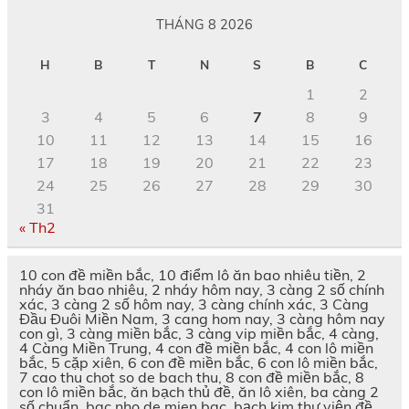
THÁNG 8 2026
H
B
T
N
S
B
C
1
2
3
4
5
6
7
8
9
10
11
12
13
14
15
16
17
18
19
20
21
22
23
24
25
26
27
28
29
30
31
« Th2
10 con đề miền bắc, 10 điểm lô ăn bao nhiêu tiền, 2
nháy ăn bao nhiêu, 2 nháy hôm nay, 3 càng 2 số chính
xác, 3 càng 2 số hôm nay, 3 càng chính xác, 3 Càng
Đầu Đuôi Miền Nam, 3 cang hom nay, 3 càng hôm nay
con gì, 3 càng miền bắc, 3 càng vip miền bắc, 4 càng,
4 Càng Miền Trung, 4 con đề miền bắc, 4 con lô miền
bắc, 5 cặp xiên, 6 con đề miền bắc, 6 con lô miền bắc,
7 cao thu chot so de bach thu, 8 con đề miền bắc, 8
con lô miền bắc, ăn bạch thủ đề, ăn lô xiên, ba càng 2
số chuẩn, bac nho de mien bac, bạch kim thư viện đề