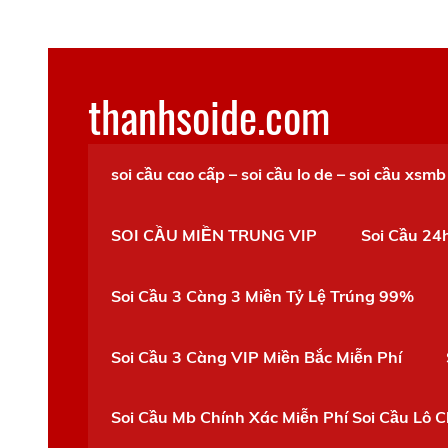
Skip
to
content
thanhsoide.com
soi cầu cao cấp – soi cầu lo de – soi cầu xsmb
SOI CẦU MIỀN TRUNG VIP
Soi Cầu 24
Soi Cầu 3 Càng 3 Miền Tỷ Lệ Trúng 99%
Soi Cầu 3 Càng VIP Miền Bắc Miễn Phí
Soi Cầu Mb Chính Xác Miễn Phí Soi Cầu Lô 