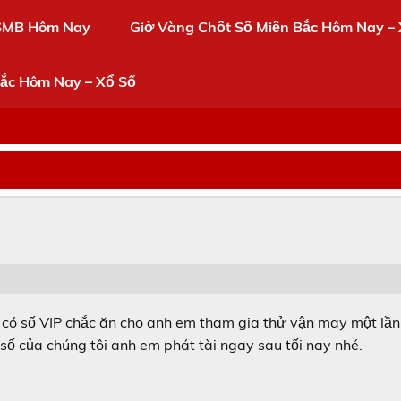
XSMB Hôm Nay
Giờ Vàng Chốt Số Miền Bắc Hôm Nay –
ắc Hôm Nay – Xổ Số
 số VIP chắc ăn cho anh em tham gia thử vận may một lần
số của chúng tôi anh em phát tài ngay sau tối nay nhé.