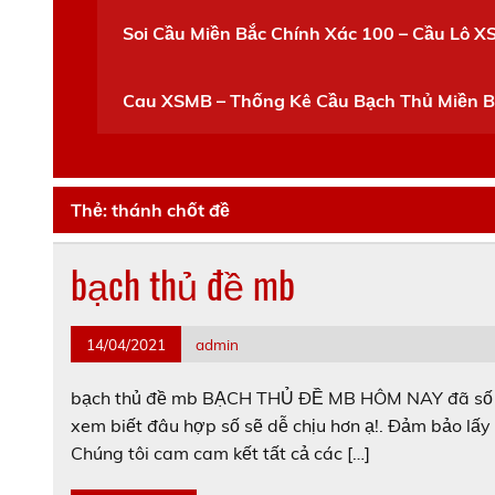
Soi Cầu Miền Bắc Chính Xác 100 – Cầu Lô 
Cau XSMB – Thống Kê Cầu Bạch Thủ Miền B
Thẻ:
thánh chốt đề
bạch thủ đề mb
14/04/2021
admin
bạch thủ đề mb BẠCH THỦ ĐỀ MB HÔM NAY đã số có
xem biết đâu hợp số sẽ dễ chịu hơn ạ!. Đảm bảo lấy 
Chúng tôi cam cam kết tất cả các […]