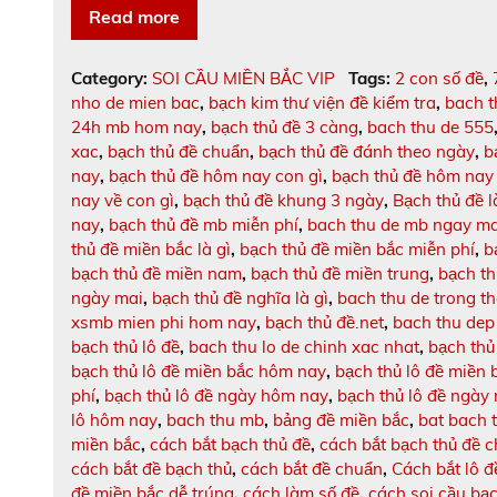
Read more
Category:
SOI CẦU MIỀN BẮC VIP
Tags:
2 con số đề
,
nho de mien bac
,
bạch kim thư viện đề kiểm tra
,
bach t
24h mb hom nay
,
bạch thủ đề 3 càng
,
bach thu de 555
xac
,
bạch thủ đề chuẩn
,
bạch thủ đề đánh theo ngày
,
b
nay
,
bạch thủ đề hôm nay con gì
,
bạch thủ đề hôm nay
nay về con gì
,
bạch thủ đề khung 3 ngày
,
Bạch thủ đề l
nay
,
bạch thủ đề mb miễn phí
,
bach thu de mb ngay ma
thủ đề miền bắc là gì
,
bạch thủ đề miền bắc miễn phí
,
b
bạch thủ đề miền nam
,
bạch thủ đề miền trung
,
bạch th
ngày mai
,
bạch thủ đề nghĩa là gì
,
bach thu de trong t
xsmb mien phi hom nay
,
bạch thủ đề.net
,
bach thu dep
bạch thủ lô đề
,
bach thu lo de chinh xac nhat
,
bạch thủ
bạch thủ lô đề miền bắc hôm nay
,
bạch thủ lô đề miền
phí
,
bạch thủ lô đề ngày hôm nay
,
bạch thủ lô đề ngày
lô hôm nay
,
bach thu mb
,
bảng đề miền bắc
,
bat bach 
miền bắc
,
cách bắt bạch thủ đề
,
cách bắt bạch thủ đề 
cách bắt đề bạch thủ
,
cách bắt đề chuẩn
,
Cách bắt lô đ
đề miền bắc dễ trúng
,
cách làm số đề
,
cách soi cầu bạ