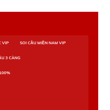
 VIP
SOI CẦU MIỀN NAM VIP
ẦU 3 CÀNG
 100%