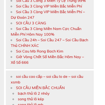
Soi Cầu 3 Càng 3 Miền Tỷ Lệ Trúng 99%
Soi Cầu 3 Càng VIP Miền Bắc Miễn Phí
Soi Cầu 3 Càng VIP Miền Bắc Miễn Phí –
Dự Đoán 247
SOI CẦU 3 CÀNG
Soi Cầu 3 Càng Miền Nam Cực Chuẩn
Miễn Phí Hôm Nay 100%
Soi Cầu 24h – Soi Cầu 247 – Soi Cầu Bạch
Thủ CHÍNH XÁC
Soi Cau Mb Rong Bach Kim
Giờ Vàng Chốt Số Miền Bắc Hôm Nay –
Xổ Số 666
soi cầu cao cấp – soi cầu lo de – soi cầu
xsmb
SOI CẦU MIỀN BẮC CHUẨN
bạch thủ lô 2 nháy
song thủ lô kép
song thủ lô mb