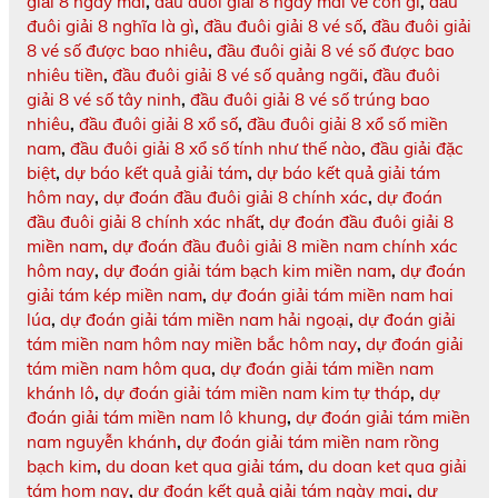
giải 8 ngày mai
,
đầu đuôi giải 8 ngày mai về con gì
,
đầu
đuôi giải 8 nghĩa là gì
,
đầu đuôi giải 8 vé số
,
đầu đuôi giải
8 vé số được bao nhiêu
,
đầu đuôi giải 8 vé số được bao
nhiêu tiền
,
đầu đuôi giải 8 vé số quảng ngãi
,
đầu đuôi
giải 8 vé số tây ninh
,
đầu đuôi giải 8 vé số trúng bao
nhiêu
,
đầu đuôi giải 8 xổ số
,
đầu đuôi giải 8 xổ số miền
nam
,
đầu đuôi giải 8 xổ số tính như thế nào
,
đầu giải đặc
biệt
,
dự báo kết quả giải tám
,
dự báo kết quả giải tám
hôm nay
,
dự đoán đầu đuôi giải 8 chính xác
,
dự đoán
đầu đuôi giải 8 chính xác nhất
,
dự đoán đầu đuôi giải 8
miền nam
,
dự đoán đầu đuôi giải 8 miền nam chính xác
hôm nay
,
dự đoán giải tám bạch kim miền nam
,
dự đoán
giải tám kép miền nam
,
dự đoán giải tám miền nam hai
lúa
,
dự đoán giải tám miền nam hải ngoại
,
dự đoán giải
tám miền nam hôm nay miền bắc hôm nay
,
dự đoán giải
tám miền nam hôm qua
,
dự đoán giải tám miền nam
khánh lô
,
dự đoán giải tám miền nam kim tự tháp
,
dự
đoán giải tám miền nam lô khung
,
dự đoán giải tám miền
nam nguyễn khánh
,
dự đoán giải tám miền nam rồng
bạch kim
,
du doan ket qua giải tám
,
du doan ket qua giải
tám hom nay
,
dự đoán kết quả giải tám ngày mai
,
dự