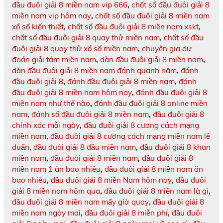
đầu đuôi giải 8 miền nam vip 666
,
chốt số đầu đuôi giải 8
miền nam vip hôm nay
,
chốt số đầu đuôi giải 8 miền nam
xổ số kiến thiết
,
chốt số đầu đuôi giải 8 miền nam xskt
,
chốt số đầu đuôi giải 8 quay thử miền nam
,
chốt số đầu
đuôi giải 8 quay thử xổ số miền nam
,
chuyên gia dự
đoán giải tám miền nam
,
dàn đầu đuôi giải 8 miền nam
,
dàn đầu đuôi giải 8 miền nam đánh quanh năm
,
đánh
đầu đuôi giải 8
,
đánh đầu đuôi giải 8 miền nam
,
đánh
đầu đuôi giải 8 miền nam hôm nay
,
đánh đầu đuôi giải 8
miền nam như thế nào
,
đánh đầu đuôi giải 8 online miền
nam
,
đánh số đầu đuôi giải 8 miền nam
,
đầu đuôi giải 8
chính xác mỗi ngày
,
đầu đuôi giải 8 cương cách mạng
miền nam
,
đầu đuôi giải 8 cương cách mạng miền nam lê
duẩn
,
đầu đuôi giải 8 đầu miền nam
,
đầu đuôi giải 8 khan
miền nam
,
đầu đuôi giải 8 miền nam
,
đầu đuôi giải 8
miền nam 1 ăn bao nhiêu
,
đầu đuôi giải 8 miền nam ăn
bao nhiêu
,
đầu đuôi giải 8 miền Nam hôm nay
,
đầu đuôi
giải 8 miền nam hôm qua
,
đầu đuôi giải 8 miền nam là gì
,
đầu đuôi giải 8 miền nam mấy giờ quay
,
đầu đuôi giải 8
miền nam ngày mai
,
đầu đuôi giải 8 miễn phí
,
đầu đuôi