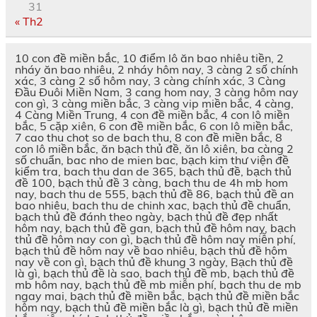
31
« Th2
10 con đề miền bắc, 10 điểm lô ăn bao nhiêu tiền, 2
nháy ăn bao nhiêu, 2 nháy hôm nay, 3 càng 2 số chính
xác, 3 càng 2 số hôm nay, 3 càng chính xác, 3 Càng
Đầu Đuôi Miền Nam, 3 cang hom nay, 3 càng hôm nay
con gì, 3 càng miền bắc, 3 càng vip miền bắc, 4 càng,
4 Càng Miền Trung, 4 con đề miền bắc, 4 con lô miền
bắc, 5 cặp xiên, 6 con đề miền bắc, 6 con lô miền bắc,
7 cao thu chot so de bach thu, 8 con đề miền bắc, 8
con lô miền bắc, ăn bạch thủ đề, ăn lô xiên, ba càng 2
số chuẩn, bac nho de mien bac, bạch kim thư viện đề
kiểm tra, bach thu dan de 365, bạch thủ đề, bạch thủ
đề 100, bạch thủ đề 3 càng, bach thu de 4h mb hom
nay, bach thu de 555, bạch thủ đề 86, bạch thủ đề an
bao nhiêu, bach thu de chinh xac, bạch thủ đề chuẩn,
bạch thủ đề đánh theo ngày, bạch thủ đề đẹp nhất
hôm nay, bạch thủ đề gan, bạch thủ đề hôm nay, bạch
thủ đề hôm nay con gì, bạch thủ đề hôm nay miễn phí,
bạch thủ đề hôm nay về bao nhiêu, bạch thủ đề hôm
nay về con gì, bạch thủ đề khung 3 ngày, Bạch thủ đề
là gì, bạch thủ đề là sao, bach thủ đề mb, bạch thủ đề
mb hôm nay, bạch thủ đề mb miễn phí, bach thu de mb
ngay mai, bạch thủ đề miền bắc, bạch thủ đề miền bắc
hôm nay, bạch thủ đề miền bắc là gì, bạch thủ đề miền