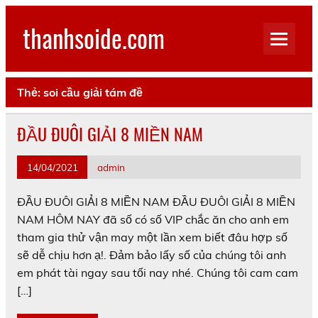
Skip
to
thanhsoide.com
content
Thẻ:
soi cầu giải tám đề
ĐẦU ĐUÔI GIẢI 8 MIỀN NAM
14/04/2021
admin
ĐẦU ĐUÔI GIẢI 8 MIỀN NAM ĐẦU ĐUÔI GIẢI 8 MIỀN
NAM HÔM NAY đã số có số VIP chắc ăn cho anh em
tham gia thử vận may một lần xem biết đâu hợp số
sẽ dễ chịu hơn ạ!. Đảm bảo lấy số của chúng tôi anh
em phát tài ngay sau tối nay nhé. Chúng tôi cam cam
[…]