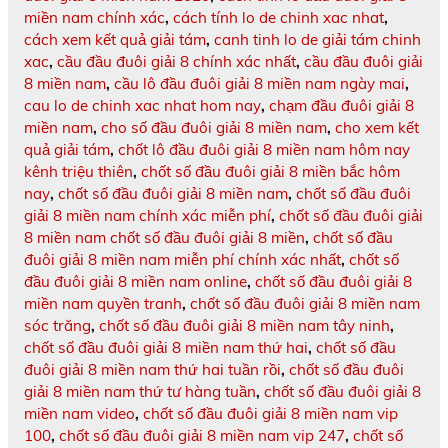
miền nam chính xác
,
cách tính lo de chinh xac nhat
,
cách xem kết quả giải tám
,
canh tinh lo de giải tám chinh
xac
,
cầu đầu đuôi giải 8 chính xác nhất
,
cầu đầu đuôi giải
8 miền nam
,
cầu lô đầu đuôi giải 8 miền nam ngày mai
,
cau lo de chinh xac nhat hom nay
,
chạm đầu đuôi giải 8
miền nam
,
cho số đầu đuôi giải 8 miền nam
,
cho xem kết
quả giải tám
,
chốt lô đầu đuôi giải 8 miền nam hôm nay
kênh triệu thiên
,
chốt số đầu đuôi giải 8 miền bắc hôm
nay
,
chốt số đầu đuôi giải 8 miền nam
,
chốt số đầu đuôi
giải 8 miền nam chính xác miễn phí
,
chốt số đầu đuôi giải
8 miền nam chốt số đầu đuôi giải 8 miền
,
chốt số đầu
đuôi giải 8 miền nam miễn phí chính xác nhất
,
chốt số
đầu đuôi giải 8 miền nam online
,
chốt số đầu đuôi giải 8
miền nam quyền tranh
,
chốt số đầu đuôi giải 8 miền nam
sóc trăng
,
chốt số đầu đuôi giải 8 miền nam tây ninh
,
chốt số đầu đuôi giải 8 miền nam thứ hai
,
chốt số đầu
đuôi giải 8 miền nam thứ hai tuần rồi
,
chốt số đầu đuôi
giải 8 miền nam thứ tư hàng tuần
,
chốt số đầu đuôi giải 8
miền nam video
,
chốt số đầu đuôi giải 8 miền nam vip
100
,
chốt số đầu đuôi giải 8 miền nam vip 247
,
chốt số