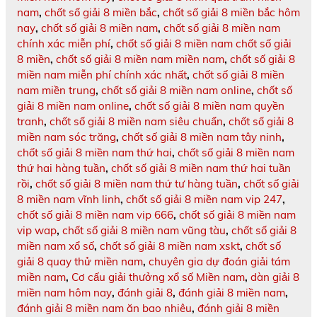
nam
,
chốt số giải 8 miền bắc
,
chốt số giải 8 miền bắc hôm
nay
,
chốt số giải 8 miền nam
,
chốt số giải 8 miền nam
chính xác miễn phí
,
chốt số giải 8 miền nam chốt số giải
8 miền
,
chốt số giải 8 miền nam miền nam
,
chốt số giải 8
miền nam miễn phí chính xác nhất
,
chốt số giải 8 miền
nam miền trung
,
chốt số giải 8 miền nam online
,
chốt số
giải 8 miền nam online
,
chốt số giải 8 miền nam quyền
tranh
,
chốt số giải 8 miền nam siêu chuẩn
,
chốt số giải 8
miền nam sóc trăng
,
chốt số giải 8 miền nam tây ninh
,
chốt số giải 8 miền nam thứ hai
,
chốt số giải 8 miền nam
thứ hai hàng tuần
,
chốt số giải 8 miền nam thứ hai tuần
rồi
,
chốt số giải 8 miền nam thứ tư hàng tuần
,
chốt số giải
8 miền nam vĩnh linh
,
chốt số giải 8 miền nam vip 247
,
chốt số giải 8 miền nam vip 666
,
chốt số giải 8 miền nam
vip wap
,
chốt số giải 8 miền nam vũng tàu
,
chốt số giải 8
miền nam xổ số
,
chốt số giải 8 miền nam xskt
,
chốt số
giải 8 quay thử miền nam
,
chuyên gia dự đoán giải tám
miền nam
,
Cơ cấu giải thưởng xổ số Miền nam
,
dàn giải 8
miền nam hôm nay
,
đánh giải 8
,
đánh giải 8 miền nam
,
đánh giải 8 miền nam ăn bao nhiêu
,
đánh giải 8 miền