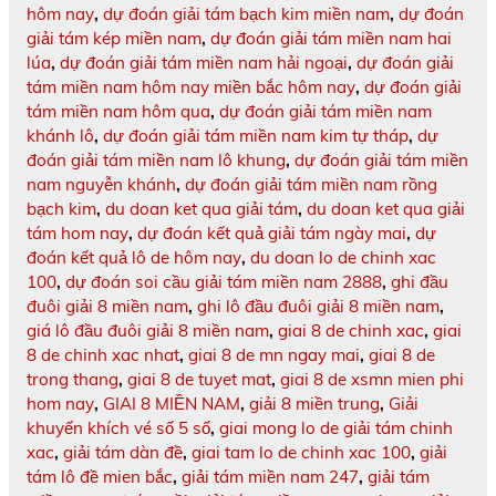
hôm nay
,
dự đoán giải tám bạch kim miền nam
,
dự đoán
giải tám kép miền nam
,
dự đoán giải tám miền nam hai
lúa
,
dự đoán giải tám miền nam hải ngoại
,
dự đoán giải
tám miền nam hôm nay miền bắc hôm nay
,
dự đoán giải
tám miền nam hôm qua
,
dự đoán giải tám miền nam
khánh lô
,
dự đoán giải tám miền nam kim tự tháp
,
dự
đoán giải tám miền nam lô khung
,
dự đoán giải tám miền
nam nguyễn khánh
,
dự đoán giải tám miền nam rồng
bạch kim
,
du doan ket qua giải tám
,
du doan ket qua giải
tám hom nay
,
dự đoán kết quả giải tám ngày mai
,
dự
đoán kết quả lô de hôm nay
,
du doan lo de chinh xac
100
,
dự đoán soi cầu giải tám miền nam 2888
,
ghi đầu
đuôi giải 8 miền nam
,
ghi lô đầu đuôi giải 8 miền nam
,
giá lô đầu đuôi giải 8 miền nam
,
giai 8 de chinh xac
,
giai
8 de chinh xac nhat
,
giai 8 de mn ngay mai
,
giai 8 de
trong thang
,
giai 8 de tuyet mat
,
giai 8 de xsmn mien phi
hom nay
,
GIAI 8 MIỀN NAM
,
giải 8 miền trung
,
Giải
khuyến khích vé số 5 số
,
giai mong lo de giải tám chinh
xac
,
giải tám dàn đề
,
giai tam lo de chinh xac 100
,
giải
tám lô đề mien bắc
,
giải tám miền nam 247
,
giải tám