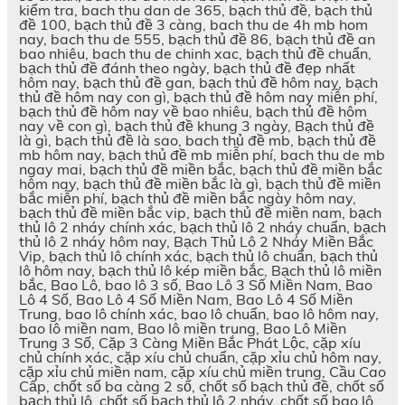
kiểm tra, bach thu dan de 365, bạch thủ đề, bạch thủ
đề 100, bạch thủ đề 3 càng, bach thu de 4h mb hom
nay, bach thu de 555, bạch thủ đề 86, bạch thủ đề an
bao nhiêu, bach thu de chinh xac, bạch thủ đề chuẩn,
bạch thủ đề đánh theo ngày, bạch thủ đề đẹp nhất
hôm nay, bạch thủ đề gan, bạch thủ đề hôm nay, bạch
thủ đề hôm nay con gì, bạch thủ đề hôm nay miễn phí,
bạch thủ đề hôm nay về bao nhiêu, bạch thủ đề hôm
nay về con gì, bạch thủ đề khung 3 ngày, Bạch thủ đề
là gì, bạch thủ đề là sao, bach thủ đề mb, bạch thủ đề
mb hôm nay, bạch thủ đề mb miễn phí, bach thu de mb
ngay mai, bạch thủ đề miền bắc, bạch thủ đề miền bắc
hôm nay, bạch thủ đề miền bắc là gì, bạch thủ đề miền
bắc miễn phí, bạch thủ đề miền bắc ngày hôm nay,
bạch thủ đề miền bắc vip, bạch thủ đề miền nam, bạch
thủ lô 2 nháy chính xác, bạch thủ lô 2 nháy chuẩn, bạch
thủ lô 2 nháy hôm nay, Bạch Thủ Lô 2 Nháy Miền Bắc
Vip, bạch thủ lô chính xác, bạch thủ lô chuẩn, bạch thủ
lô hôm nay, bạch thủ lô kép miền bắc, Bạch thủ lô miền
bắc, Bao Lô, bao lô 3 số, Bao Lô 3 Số Miền Nam, Bao
Lô 4 Số, Bao Lô 4 Số Miền Nam, Bao Lô 4 Số Miền
Trung, bao lô chính xác, bao lô chuẩn, bao lô hôm nay,
bao lô miền nam, Bao lô miền trung, Bao Lô Miền
Trung 3 Số, Cặp 3 Càng Miền Bắc Phát Lộc, cặp xíu
chủ chính xác, cặp xíu chủ chuẩn, cặp xỉu chủ hôm nay,
cặp xỉu chủ miền nam, cặp xíu chủ miền trung, Cầu Cao
Cấp, chốt số ba càng 2 số, chốt số bạch thủ đề, chốt số
bạch thủ lô, chốt số bạch thủ lô 2 nháy, chốt số bao lô,