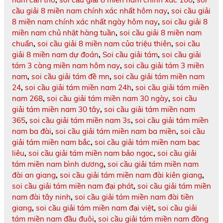
cầu giải 8 miền nam chính xác nhất hôm nay
,
soi cầu giải
8 miền nam chính xác nhất ngày hôm nay
,
soi cầu giải 8
miền nam chủ nhật hàng tuần
,
soi cầu giải 8 miền nam
chuẩn
,
soi cầu giải 8 miền nam của triệu thiên
,
soi cầu
giải 8 miền nam dự đoán
,
Soi cầu giải tám
,
soi cầu giải
tám 3 càng miền nam hôm nay
,
soi cầu giải tám 3 miền
nam
,
soi cầu giải tám đề mn
,
soi cầu giải tám miền nam
24
,
soi cầu giải tám miền nam 24h
,
soi cầu giải tám miền
nam 268
,
soi cầu giải tám miền nam 30 ngày
,
soi cầu
giải tám miền nam 30 tây
,
soi cầu giải tám miền nam
365
,
soi cầu giải tám miền nam 3s
,
soi cầu giải tám miền
nam ba đài
,
soi cầu giải tám miền nam ba miền
,
soi cầu
giải tám miền nam bắc
,
soi cầu giải tám miền nam bạc
liêu
,
soi cầu giải tám miền nam bảo ngọc
,
soi cầu giải
tám miền nam bình dương
,
soi cầu giải tám miền nam
đài an giang
,
soi cầu giải tám miền nam đài kiên giang
,
soi cầu giải tám miền nam đại phát
,
soi cầu giải tám miền
nam đài tây ninh
,
soi cầu giải tám miền nam đài tiền
giang
,
soi cầu giải tám miền nam đại việt
,
soi cầu giải
tám miền nam đầu đuôi
,
soi cầu giải tám miền nam đồng