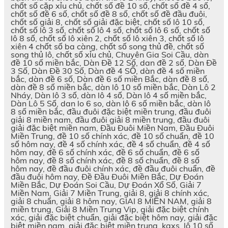
chốt số cặp xỉu chủ, chốt số đề 10 số, chốt số đề 4 số,
chốt số đề 6 số, chốt số đề 8 số, chốt số đề đầu đuôi,
chốt số giải 8, chốt số giải đặc biệt, chốt số lô 10 số,
chốt số lô 3 số, chốt số lô 4 số, chốt số lô 6 số, chốt số
lô 8 số, chốt số lô xiên 2, chốt số lô xiên 3, chốt số lô
xiên 4 chốt số ba càng, chốt số song thủ đề, chốt số
song thủ lô, chốt số xỉu chủ, Chuyên Gia Soi Cầu, dàn
đề 10 số miền bắc, Dàn Đề 12 Số, dan đề 2 số, Dàn Đề
3 Số, Dàn Đề 30 Số, Dàn đề 4 SỐ, dàn đề 4 số miền
bắc, dàn đề 6 số, Dàn đề 6 số miền Bắc, dàn đề 8 số,
dàn đề 8 số miền bắc, dàn lô 10 số miền bắc, Dàn Lô 2
Nháy, Dàn lô 3 số, dàn lô 4 số, Dàn lô 4 số miền bắc,
Dàn Lô 5 Số, dan lo 6 so, dàn lô 6 số miền bắc, dàn lô
8 số miền bắc, đầu đuôi đặc biệt miền trung, đầu đuôi
giải 8 miền nam, đầu đuôi giải 8 miền trung, đầu đuôi
giải đặc biệt miền nam, Đầu Đuôi Miền Nam, Đầu Đuôi
Miền Trung, đề 10 số chính xác, đề 10 số chuẩn, đề 10
số hôm nay, đề 4 số chính xác, đề 4 số chuẩn, đề 4 số
hôm nay, đề 6 số chính xác, đề 6 số chuẩn, đề 6 số
hôm nay, đề 8 số chính xác, đề 8 số chuẩn, đề 8 số
hôm nay, đề đầu đuôi chính xác, đề đầu đuôi chuẩn, đề
đầu đuôi hôm nay, Đề Đầu Đuôi Miền Bắc, Dự Đoán
Miền Bắc, Dự Đoán Soi Cầu, Dự Đoán Xổ Số, Giải 7
Miền Nam, Giải 7 Miền Trung, giải 8, giải 8 chính xác,
giải 8 chuẩn, giải 8 hôm nay, GIAI 8 MIỀN NAM, giải 8
miền trung, Giải 8 Miền Trung Vip, giải đặc biệt chính
xác, giải đặc biệt chuẩn, giải đặc biệt hôm nay, giải đặc
biệt miền nam, giải đặc biệt miền trung, kqxs, lô 10 số