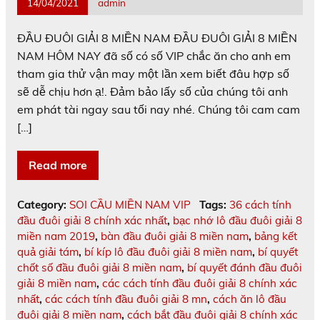
14/04/2021
admin
ĐẦU ĐUÔI GIẢI 8 MIỀN NAM ĐẦU ĐUÔI GIẢI 8 MIỀN
NAM HÔM NAY đã số có số VIP chắc ăn cho anh em
tham gia thử vận may một lần xem biết đâu hợp số
sẽ dễ chịu hơn ạ!. Đảm bảo lấy số của chúng tôi anh
em phát tài ngay sau tối nay nhé. Chúng tôi cam cam
[…]
Read more
Category:
SOI CẦU MIỀN NAM VIP
Tags:
36 cách tính
đầu đuôi giải 8 chính xác nhất
,
bạc nhớ lô đầu đuôi giải 8
miền nam 2019
,
bàn đầu đuôi giải 8 miền nam
,
bảng kết
quả giải tám
,
bí kíp lô đầu đuôi giải 8 miền nam
,
bí quyết
chốt số đầu đuôi giải 8 miền nam
,
bí quyết đánh đầu đuôi
giải 8 miền nam
,
các cách tính đầu đuôi giải 8 chính xác
nhất
,
các cách tính đầu đuôi giải 8 mn
,
cách ăn lô đầu
đuôi giải 8 miền nam
,
cách bắt đầu đuôi giải 8 chính xác