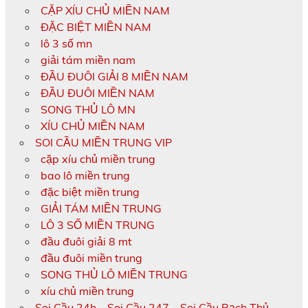
CẶP XÍU CHỦ MIỀN NAM
ĐẶC BIỆT MIỀN NAM
lô 3 số mn
giải tám miền nam
ĐẦU ĐUÔI GIẢI 8 MIỀN NAM
ĐẦU ĐUÔI MIỀN NAM
SONG THỦ LÔ MN
XÍU CHỦ MIỀN NAM
SOI CẦU MIỀN TRUNG VIP
cặp xíu chủ miền trung
bao lô miền trung
đặc biệt miền trung
GIẢI TÁM MIỀN TRUNG
LÔ 3 SỐ MIỀN TRUNG
đầu đuôi giải 8 mt
đầu đuôi miền trung
SONG THỦ LÔ MIỀN TRUNG
xíu chủ miền trung
Soi Cầu 24h – Soi Cầu 247 – Soi Cầu Bạch Thủ