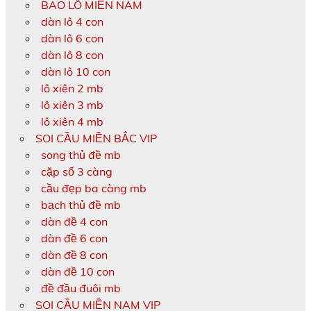
BAO LÔ MIỀN NAM
dàn lô 4 con
dàn lô 6 con
dàn lô 8 con
dàn lô 10 con
lô xiên 2 mb
lô xiên 3 mb
lô xiên 4 mb
SOI CẦU MIỀN BẮC VIP
song thủ đề mb
cặp số 3 càng
cầu đẹp ba càng mb
bạch thủ đề mb
dàn đề 4 con
dàn đề 6 con
dàn đề 8 con
dàn đề 10 con
đề đầu đuôi mb
SOI CẦU MIỀN NAM VIP