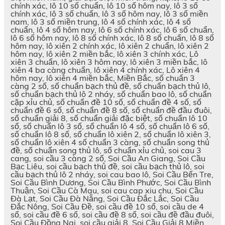
chính xác, lô 10 số chuẩn, lô 10 số hôm nay, lô 3 số
chính xác, lô 3 số chuẩn, lô 3 số hôm nay, lô 3 số miền
nam, lô 3 số miền trung, lô 4 số chính xác, lô 4 số
chuẩn, lô 4 số hôm nay, lô 6 số chính xác, lô 6 số chuẩn,
lô 6 số hôm nay, lô 8 số chính xác, lô 8 số chuẩn, lô 8 số
hôm nay, lô xiên 2 chính xác, lô xiên 2 chuẩn, lô xiên 2
hôm nay, lô xiên 2 miền bắc, lô xiên 3 chính xác, Lô
xiên 3 chuẩn, lô xiên 3 hôm nay, lô xiên 3 miền bắc, lô
xiên 4 ba càng chuẩn, lô xiên 4 chính xác, Lô xiên 4
hôm nay, lô xiên 4 miền bắc, Miền Bắc, số chuẩn 3
càng 2 số, số chuẩn bạch thủ đề, số chuẩn bạch thủ lô,
số chuẩn bạch thủ lô 2 nháy, số chuẩn bao lô, số chuẩn
cặp xỉu chủ, số chuẩn đề 10 số, số chuẩn đề 4 số, số
chuẩn đề 6 số, số chuẩn đề 8 số, số chuẩn đề đầu đuôi,
số chuẩn giải 8, số chuẩn giải đặc biệt, số chuẩn lô 10
số, số chuẩn lô 3 số, số chuẩn lô 4 số, số chuẩn lô 6 số,
số chuẩn lô 8 số, số chuẩn lô xiên 2, số chuẩn lô xiên 3,
số chuẩn lô xiên 4 số chuẩn 3 càng, số chuẩn song thủ
đề, số chuẩn song thủ lô, số chuẩn xỉu chủ, soi cau 3
cang, soi cầu 3 càng 2 số, Soi Cầu An Giang, Soi Cầu
Bạc Liêu, soi cầu bạch thủ đề, soi cầu bạch thủ lô, soi
cầu bạch thủ lô 2 nháy, soi cau bao lô, Soi Cầu Bến Tre,
Soi Cầu Bình Dương, Soi Cầu Bình Phước, Soi Cầu Bình
Thuận, Soi Cầu Cà Mau, soi cau cap xiu chu, Soi Cầu
Đà Lạt, Soi Cầu Đà Nẵng, Soi Cầu Đắc Lắc, Soi Cầu
Đắc Nông, Soi Cầu Đề, soi cầu đề 10 số, soi cầu de 4
số, soi cầu đề 6 số, soi cầu đề 8 số, soi cầu đề đầu đuôi,
Soi Cầu Đồng Nai, soi cầu giải 8, Soi Cầu Giải 8 Miền