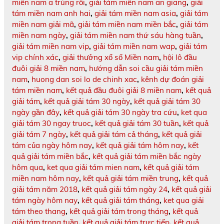
miền nam a trúng rồi
,
giải tám miền nam an giang
,
giải
tám miền nam anh hai
,
giải tám miền nam asia
,
giải tám
miền nam giải mã
,
giải tám miền nam miền bắc
,
giải tám
miền nam ngày
,
giải tám miền nam thứ sáu hàng tuần
,
giải tám miền nam vip
,
giải tám miền nam wap
,
giải tám
vip chính xác
,
giải thưởng xổ số Miền nam
,
hội lô đầu
đuôi giải 8 miền nam
,
hướng dẫn soi cầu giải tám miền
nam
,
huong dan soi lo de chinh xac
,
kênh dự đoán giải
tám miền nam
,
kết quả đầu đuôi giải 8 miền nam
,
kết quả
giải tám
,
kết quả giải tám 30 ngày
,
kết quả giải tám 30
ngày gần đây
,
kết quả giải tám 30 ngày tra cứu
,
ket qua
giải tám 30 ngay truoc
,
kết quả giải tám 30 tuần
,
kết quả
giải tám 7 ngày
,
kết quả giải tám cả tháng
,
kết quả giải
tám của ngày hôm nay
,
kết quả giải tám hôm nay
,
kết
quả giải tám miền bắc
,
kết quả giải tám miền bắc ngày
hôm qua
,
ket qua giải tám mien nam
,
kết quả giải tám
miền nam hôm nay
,
kết quả giải tám miền trung
,
kết quả
giải tám năm 2018
,
kết quả giải tám ngày 24
,
kết quả giải
tám ngày hôm nay
,
kết quả giải tám tháng
,
ket qua giải
tám theo thang
,
kết quả giải tám trong tháng
,
kết quả
giải tám trong tuần
,
kết quả giải tám trực tiếp
,
kết quả