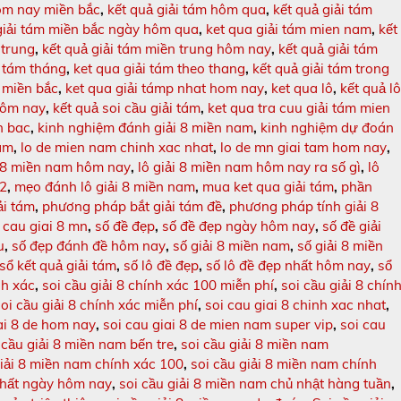
hôm nay miền bắc
,
kết quả giải tám hôm qua
,
kết quả giải tám
giải tám miền bắc ngày hôm qua
,
ket qua giải tám mien nam
,
kết
 trung
,
kết quả giải tám miền trung hôm nay
,
kết quả giải tám
i tám tháng
,
ket qua giải tám theo thang
,
kết quả giải tám trong
ố miền bắc
,
ket qua giải támp nhat hom nay
,
ket qua lô
,
kết quả l
hôm nay
,
kết quả soi cầu giải tám
,
ket qua tra cuu giải tám mien
n bac
,
kinh nghiệm đánh giải 8 miền nam
,
kinh nghiệm dự đoán
nam
,
lo de mien nam chinh xac nhat
,
lo de mn giai tam hom nay
,
i 8 miền nam hôm nay
,
lô giải 8 miền nam hôm nay ra số gì
,
lô
 2
,
mẹo đánh lô giải 8 miền nam
,
mua ket qua giải tám
,
phần
ải tám
,
phương pháp bắt giải tám đề
,
phương pháp tính giải 8
 cau giai 8 mn
,
số đề đẹp
,
số đề đẹp ngày hôm nay
,
số đề giải
u
,
số đẹp đánh đề hôm nay
,
số giải 8 miền nam
,
số giải 8 miền
sổ kết quả giải tám
,
số lô đề đẹp
,
số lô đề đẹp nhất hôm nay
,
sổ
nh xác
,
soi cầu giải 8 chính xác 100 miễn phí
,
soi cầu giải 8 chín
soi cầu giải 8 chính xác miễn phí
,
soi cau giai 8 chinh xac nhat
,
ai 8 de hom nay
,
soi cau giai 8 de mien nam super vip
,
soi cau
 cầu giải 8 miền nam bến tre
,
soi cầu giải 8 miền nam
giải 8 miền nam chính xác 100
,
soi cầu giải 8 miền nam chính
nhất ngày hôm nay
,
soi cầu giải 8 miền nam chủ nhật hàng tuần
,