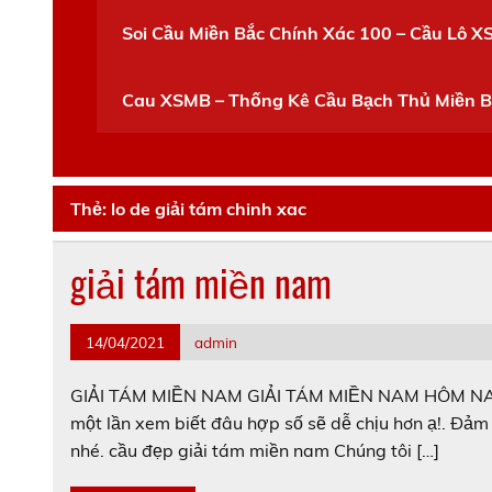
Soi Cầu Miền Bắc Chính Xác 100 – Cầu Lô 
Cau XSMB – Thống Kê Cầu Bạch Thủ Miền B
Thẻ:
lo de giải tám chinh xac
giải tám miền nam
14/04/2021
admin
GIẢI TÁM MIỀN NAM GIẢI TÁM MIỀN NAM HÔM NAY đ
một lần xem biết đâu hợp số sẽ dễ chịu hơn ạ!. Đảm
nhé. cầu đẹp giải tám miền nam Chúng tôi […]