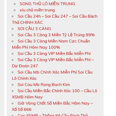
SONG THỦ LÔ MIỀN TRUNG
xíu chủ miền trung
Soi Cầu 24h – Soi Cầu 247 – Soi Cầu Bạch
Thủ CHÍNH XÁC
SOI CẦU 3 CÀNG
Soi Cầu 3 Càng 3 Miền Tỷ Lệ Trúng 99%
Soi Cầu 3 Càng Miền Nam Cực Chuẩn
Miễn Phí Hôm Nay 100%
Soi Cầu 3 Càng VIP Miền Bắc Miễn Phí
h
Soi Cầu 3 Càng VIP Miền Bắc Miễn Phí –
Dự Đoán 247
Soi Cầu Mb Chính Xác Miễn Phí Soi Cầu
Lô Chính Xác
Soi Cau Mb Rong Bach Kim
Soi Cầu Miền Bắc Chính Xác 100 – Cầu Lô
XSMB Hôm Nay
Giờ Vàng Chốt Số Miền Bắc Hôm Nay –
Xổ Số 666
Cau XSMB – Thống Kê Cầu Bạch Thủ