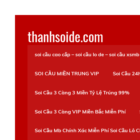
Skip
to
content
thanhsoide.com
soi cầu cao cấp – soi cầu lo de – soi cầu xsmb
SOI CẦU MIỀN TRUNG VIP
Soi Cầu 24
Soi Cầu 3 Càng 3 Miền Tỷ Lệ Trúng 99%
Soi Cầu 3 Càng VIP Miền Bắc Miễn Phí
Soi Cầu Mb Chính Xác Miễn Phí Soi Cầu Lô 