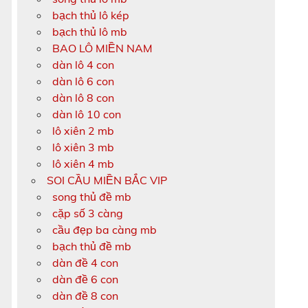
bạch thủ lô kép
bạch thủ lô mb
BAO LÔ MIỀN NAM
dàn lô 4 con
dàn lô 6 con
dàn lô 8 con
dàn lô 10 con
lô xiên 2 mb
lô xiên 3 mb
lô xiên 4 mb
SOI CẦU MIỀN BẮC VIP
song thủ đề mb
cặp số 3 càng
cầu đẹp ba càng mb
bạch thủ đề mb
dàn đề 4 con
dàn đề 6 con
dàn đề 8 con