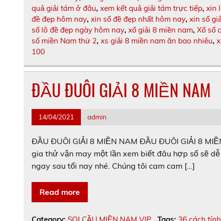
quả giải tám ở đâu
,
xem kết quả giải tám trực tiếp
,
xin 
đề đẹp hôm nay
,
xin số đề đẹp nhất hôm nay
,
xin số g
số lô đề đẹp ngày hôm nay
,
xổ giải 8 miền nam
,
Xổ số 
số miền Nam thứ 2
,
xs giải 8 miền nam ăn bao nhiêu
,
x
100
ĐẦU ĐUÔI GIẢI 8 MIỀN NAM
14/04/2021
admin
ĐẦU ĐUÔI GIẢI 8 MIỀN NAM ĐẦU ĐUÔI GIẢI 8 MIỀN
gia thử vận may một lần xem biết đâu hợp số sẽ dễ 
ngay sau tối nay nhé. Chúng tôi cam cam […]
Read more
Category:
SOI CẦU MIỀN NAM VIP
Tags:
36 cách tính