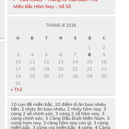
Miền Bắc Hôm Nay – Xổ Số
THÁNG 8 2026
H
B
T
N
S
B
C
1
2
3
4
5
6
7
8
9
10
11
12
13
14
15
16
17
18
19
20
21
22
23
24
25
26
27
28
29
30
31
« Th2
10 con đề miền bắc, 10 điểm lô ăn bao nhiêu
tiền, 2 nháy ăn bao nhiêu, 2 nháy hôm nay, 3
càng 2 số chính xác, 3 càng 2 số hôm nay, 3
càng chính xác, 3 Càng Đầu Đuôi Miền Nam, 3
cang hom nay, 3 càng hôm nay con gì, 3 càng
miền bắc, 3 càng vip miền bắc, 4 càng, 4 Càng