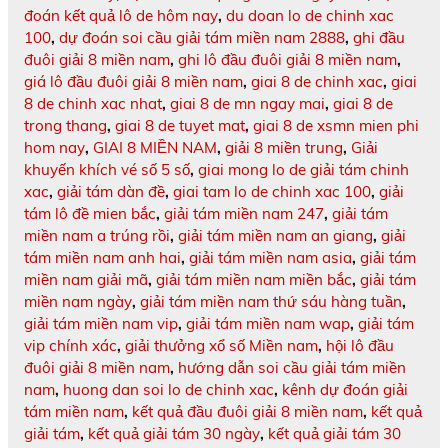
đoán kết quả lô de hôm nay
,
du doan lo de chinh xac
100
,
dự đoán soi cầu giải tám miền nam 2888
,
ghi đầu
đuôi giải 8 miền nam
,
ghi lô đầu đuôi giải 8 miền nam
,
giá lô đầu đuôi giải 8 miền nam
,
giai 8 de chinh xac
,
giai
8 de chinh xac nhat
,
giai 8 de mn ngay mai
,
giai 8 de
trong thang
,
giai 8 de tuyet mat
,
giai 8 de xsmn mien phi
hom nay
,
GIAI 8 MIỀN NAM
,
giải 8 miền trung
,
Giải
khuyến khích vé số 5 số
,
giai mong lo de giải tám chinh
xac
,
giải tám dàn đề
,
giai tam lo de chinh xac 100
,
giải
tám lô đề mien bắc
,
giải tám miền nam 247
,
giải tám
miền nam a trúng rồi
,
giải tám miền nam an giang
,
giải
tám miền nam anh hai
,
giải tám miền nam asia
,
giải tám
miền nam giải mã
,
giải tám miền nam miền bắc
,
giải tám
miền nam ngày
,
giải tám miền nam thứ sáu hàng tuần
,
giải tám miền nam vip
,
giải tám miền nam wap
,
giải tám
vip chính xác
,
giải thưởng xổ số Miền nam
,
hội lô đầu
đuôi giải 8 miền nam
,
hướng dẫn soi cầu giải tám miền
nam
,
huong dan soi lo de chinh xac
,
kênh dự đoán giải
tám miền nam
,
kết quả đầu đuôi giải 8 miền nam
,
kết quả
giải tám
,
kết quả giải tám 30 ngày
,
kết quả giải tám 30