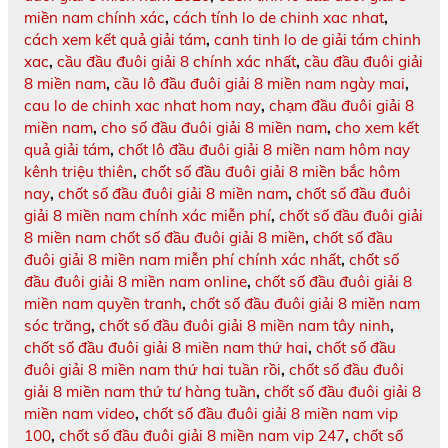
miền nam chính xác
,
cách tính lo de chinh xac nhat
,
cách xem kết quả giải tám
,
canh tinh lo de giải tám chinh
xac
,
cầu đầu đuôi giải 8 chính xác nhất
,
cầu đầu đuôi giải
8 miền nam
,
cầu lô đầu đuôi giải 8 miền nam ngày mai
,
cau lo de chinh xac nhat hom nay
,
chạm đầu đuôi giải 8
miền nam
,
cho số đầu đuôi giải 8 miền nam
,
cho xem kết
quả giải tám
,
chốt lô đầu đuôi giải 8 miền nam hôm nay
kênh triệu thiên
,
chốt số đầu đuôi giải 8 miền bắc hôm
nay
,
chốt số đầu đuôi giải 8 miền nam
,
chốt số đầu đuôi
giải 8 miền nam chính xác miễn phí
,
chốt số đầu đuôi giải
8 miền nam chốt số đầu đuôi giải 8 miền
,
chốt số đầu
đuôi giải 8 miền nam miễn phí chính xác nhất
,
chốt số
đầu đuôi giải 8 miền nam online
,
chốt số đầu đuôi giải 8
miền nam quyền tranh
,
chốt số đầu đuôi giải 8 miền nam
sóc trăng
,
chốt số đầu đuôi giải 8 miền nam tây ninh
,
chốt số đầu đuôi giải 8 miền nam thứ hai
,
chốt số đầu
đuôi giải 8 miền nam thứ hai tuần rồi
,
chốt số đầu đuôi
giải 8 miền nam thứ tư hàng tuần
,
chốt số đầu đuôi giải 8
miền nam video
,
chốt số đầu đuôi giải 8 miền nam vip
100
,
chốt số đầu đuôi giải 8 miền nam vip 247
,
chốt số