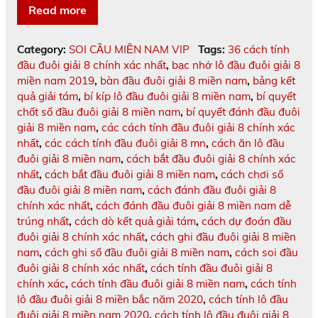
Read more
Category:
SOI CẦU MIỀN NAM VIP
Tags:
36 cách tính
đầu đuôi giải 8 chính xác nhất
,
bạc nhớ lô đầu đuôi giải 8
miền nam 2019
,
bàn đầu đuôi giải 8 miền nam
,
bảng kết
quả giải tám
,
bí kíp lô đầu đuôi giải 8 miền nam
,
bí quyết
chốt số đầu đuôi giải 8 miền nam
,
bí quyết đánh đầu đuôi
giải 8 miền nam
,
các cách tính đầu đuôi giải 8 chính xác
nhất
,
các cách tính đầu đuôi giải 8 mn
,
cách ăn lô đầu
đuôi giải 8 miền nam
,
cách bắt đầu đuôi giải 8 chính xác
nhất
,
cách bắt đầu đuôi giải 8 miền nam
,
cách chơi số
đầu đuôi giải 8 miền nam
,
cách đánh đầu đuôi giải 8
chính xác nhất
,
cách đánh đầu đuôi giải 8 miền nam dễ
trúng nhất
,
cách dò kết quả giải tám
,
cách dự đoán đầu
đuôi giải 8 chính xác nhất
,
cách ghi đầu đuôi giải 8 miền
nam
,
cách ghi số đầu đuôi giải 8 miền nam
,
cách soi đầu
đuôi giải 8 chính xác nhất
,
cách tính đầu đuôi giải 8
chính xác
,
cách tính đầu đuôi giải 8 miền nam
,
cách tính
lô đầu đuôi giải 8 miền bắc năm 2020
,
cách tính lô đầu
đuôi giải 8 miền nam 2020
,
cách tính lô đầu đuôi giải 8