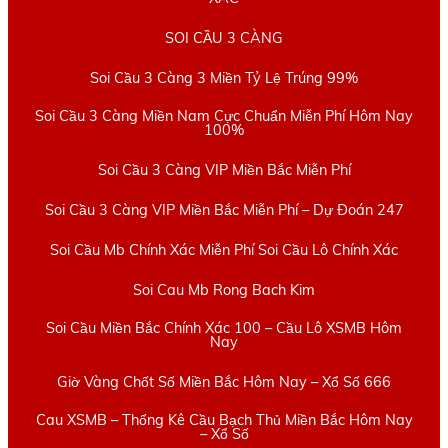
SOI CẦU 3 CÀNG
Soi Cầu 3 Càng 3 Miền Tỷ Lệ Trúng 99%
Soi Cầu 3 Càng Miền Nam Cực Chuẩn Miễn Phí Hôm Nay
100%
Soi Cầu 3 Càng VIP Miền Bắc Miễn Phí
Soi Cầu 3 Càng VIP Miền Bắc Miễn Phí – Dự Đoán 247
Soi Cầu Mb Chính Xác Miễn Phí Soi Cầu Lô Chính Xác
Soi Cau Mb Rong Bach Kim
Soi Cầu Miền Bắc Chính Xác 100 – Cầu Lô XSMB Hôm
Nay
Giờ Vàng Chốt Số Miền Bắc Hôm Nay – Xổ Số 666
Cau XSMB – Thống Kê Cầu Bạch Thủ Miền Bắc Hôm Nay
– Xổ Số