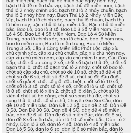
bắc miễn phí, bạch thủ đề miền bắc ngày hôm nay,
bạch thủ đề miền bắc vip, bạch thủ đề miền nam, bạch
thủ lô 2 nháy chính xác, bạch thủ lô 2 nháy chuẩn, bạch
thủ lô 2 nháy hôm nay, Bạch Thủ Lô 2 Nháy Miền Bắc
Vip, bạch thủ lô chính xác, bạch thủ lô chuẩn, bạch thủ
lô hôm nay, bạch thủ lô kép miền bắc, Bạch thủ lô miền
bắc, Bao Lô, bao lô 3 số, Bao Lô 3 Số Miền Nam, Bao
Lô 4 Số, Bao Lô 4 Số Miền Nam, Bao Lô 4 Số Miền
Trung, bao lô chính xác, bao lô chuẩn, bao lô hôm nay,
bao lô miền nam, Bao lô miền trung, Bao Lô Miền
Trung 3 Số, Cặp 3 Càng Miền Bắc Phát Lộc, cặp xíu
chủ chính xác, cặp xíu chủ chuẩn, cặp xỉu chủ hôm nay,
cặp xỉu chủ miền nam, cặp xíu chủ miền trung, Cầu Cao
Cấp, chốt số ba càng 2 số, chốt số bạch thủ đề, chốt số
bạch thủ lô, chốt số bạch thủ lô 2 nháy, chốt số bao lô,
chốt số cặp xỉu chủ, chốt số đề 10 số, chốt số đề 4 số,
chốt số đề 6 số, chốt số đề 8 số, chốt số đề đầu đuôi,
chốt số giải 8, chốt số giải đặc biệt, chốt số lô 10 số,
chốt số lô 3 số, chốt số lô 4 số, chốt số lô 6 số, chốt số
lô 8 số, chốt số lô xiên 2, chốt số lô xiên 3, chốt số lô
xiên 4 chốt số ba càng, chốt số song thủ đề, chốt số
song thủ lô, chốt số xỉu chủ, Chuyên Gia Soi Cầu, dàn
đề 10 số miền bắc, Dàn Đề 12 Số, dan đề 2 số, Dàn Đề
3 Số, Dàn Đề 30 Số, Dàn đề 4 SỐ, dàn đề 4 số miền
bắc, dàn đề 6 số, Dàn đề 6 số miền Bắc, dàn đề 8 số,
dàn đề 8 số miền bắc, dàn lô 10 số miền bắc, Dàn Lô 2
Nháy, Dàn lô 3 số, dàn lô 4 số, Dàn lô 4 số miền bắc,
Dàn Lô 5 Số, dan lo 6 so, dàn lô 6 số miền bắc, dàn lô