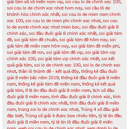
giải tám xổ số miền nam vip
,
soi cau lo de chinh xac 100
,
soi cau lo de chinh xac nhat hom nay
,
soi cầu lô de
khánh hòa chính xác nhất
,
soi cau lo de mien nam chinh
xac 100
,
soi cau lo de mien phi chinh xac nhat
,
soi cau
lo de xsmb chinh xac nhat mien bac
,
soi đầu đuôi giải 8
chính xác
,
soi đầu đuôi giải 8 chính xác nhất
,
soi giải tám
đề
,
soi giải tám đề chuẩn
,
soi giải tám đề hôm nay
,
soi
giải tám đề miền nam hôm nay
,
soi giải tám đề miễn phí
,
soi giải tám đề mn
,
soi giải tám đề vip
,
soi giải tám vip
chính xác 100
,
soi giải tám vip chính xác nhất
,
soi kết
quả giải tám
,
soi lo de chinh xac 100
,
soi lo de chinh xac
nhat
,
thần lô thánh đề - kết quả đây
,
thống kê đầu đuôi
giải 8 miền bắc năm 2019
,
thống kê đầu đuôi giải 8 miền
nam
,
thống kê giải tám đề miền nam
,
thống kê kết quả
giải tám
,
tỉ lệ ăn đầu đuôi giải 8 miền nam
,
tịch số đầu
đuôi giải 8 miền nam
,
tính đầu đuôi giải 8 chính xác
,
tính
đầu đuôi giải 8 chính xác nhất
,
tính đầu đuôi giải 8 miền
nam
,
trang soi lo de chinh xac nhat
,
Trúng 4 số đầu giải
đặc biệt
,
Trúng số giải 4 được bao nhiêu tiền
,
tỷ lệ ăn đầu
đuôi giải 8 miền nam
,
tỷ lệ ăn lô đầu đuôi giải 8 miền
nam
,
web soi cau lo de chinh xac nhat
,
xem danh lo de