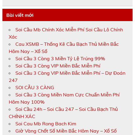
Bài viết mới
Soi Cầu Mb Chính Xác Miễn Phí Soi Cầu Lô Chính
Xác
Cau XSMB – Thống Kê Cầu Bạch Thủ Miền Bắc
Hôm Nay – Xổ Số
Soi Cầu 3 Càng 3 Miền Tỷ Lệ Trúng 99%
Soi Cầu 3 Càng VIP Miền Bắc Miễn Phí
Soi Cầu 3 Càng VIP Miền Bắc Miễn Phí – Dự Đoán
247
SOI CẦU 3 CÀNG
Soi Cầu 3 Càng Miền Nam Cực Chuẩn Miễn Phí
Hôm Nay 100%
Soi Cầu 24h – Soi Cầu 247 – Soi Cầu Bạch Thủ
CHÍNH XÁC
Soi Cau Mb Rong Bach Kim
Giờ Vàng Chốt Số Miền Bắc Hôm Nay – Xổ Số