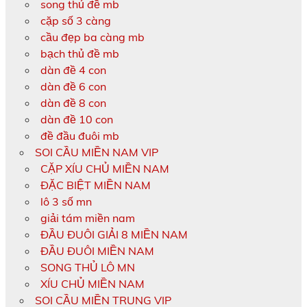
song thủ đề mb
cặp số 3 càng
cầu đẹp ba càng mb
bạch thủ đề mb
dàn đề 4 con
dàn đề 6 con
dàn đề 8 con
dàn đề 10 con
đề đầu đuôi mb
SOI CẦU MIỀN NAM VIP
CẶP XÍU CHỦ MIỀN NAM
ĐẶC BIỆT MIỀN NAM
lô 3 số mn
giải tám miền nam
ĐẦU ĐUÔI GIẢI 8 MIỀN NAM
ĐẦU ĐUÔI MIỀN NAM
SONG THỦ LÔ MN
XÍU CHỦ MIỀN NAM
SOI CẦU MIỀN TRUNG VIP