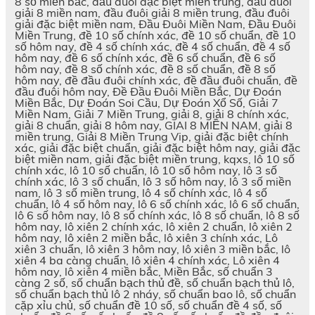
8 số miền bắc, đầu đuôi đặc biệt miền trung, đầu đuôi
giải 8 miền nam, đầu đuôi giải 8 miền trung, đầu đuôi
giải đặc biệt miền nam, Đầu Đuôi Miền Nam, Đầu Đuôi
Miền Trung, đề 10 số chính xác, đề 10 số chuẩn, đề 10
số hôm nay, đề 4 số chính xác, đề 4 số chuẩn, đề 4 số
hôm nay, đề 6 số chính xác, đề 6 số chuẩn, đề 6 số
hôm nay, đề 8 số chính xác, đề 8 số chuẩn, đề 8 số
hôm nay, đề đầu đuôi chính xác, đề đầu đuôi chuẩn, đề
đầu đuôi hôm nay, Đề Đầu Đuôi Miền Bắc, Dự Đoán
Miền Bắc, Dự Đoán Soi Cầu, Dự Đoán Xổ Số, Giải 7
Miền Nam, Giải 7 Miền Trung, giải 8, giải 8 chính xác,
giải 8 chuẩn, giải 8 hôm nay, GIAI 8 MIỀN NAM, giải 8
miền trung, Giải 8 Miền Trung Vip, giải đặc biệt chính
xác, giải đặc biệt chuẩn, giải đặc biệt hôm nay, giải đặc
biệt miền nam, giải đặc biệt miền trung, kqxs, lô 10 số
chính xác, lô 10 số chuẩn, lô 10 số hôm nay, lô 3 số
chính xác, lô 3 số chuẩn, lô 3 số hôm nay, lô 3 số miền
nam, lô 3 số miền trung, lô 4 số chính xác, lô 4 số
chuẩn, lô 4 số hôm nay, lô 6 số chính xác, lô 6 số chuẩn,
lô 6 số hôm nay, lô 8 số chính xác, lô 8 số chuẩn, lô 8 số
hôm nay, lô xiên 2 chính xác, lô xiên 2 chuẩn, lô xiên 2
hôm nay, lô xiên 2 miền bắc, lô xiên 3 chính xác, Lô
xiên 3 chuẩn, lô xiên 3 hôm nay, lô xiên 3 miền bắc, lô
xiên 4 ba càng chuẩn, lô xiên 4 chính xác, Lô xiên 4
hôm nay, lô xiên 4 miền bắc, Miền Bắc, số chuẩn 3
càng 2 số, số chuẩn bạch thủ đề, số chuẩn bạch thủ lô,
số chuẩn bạch thủ lô 2 nháy, số chuẩn bao lô, số chuẩn
cặp xỉu chủ, số chuẩn đề 10 số, số chuẩn đề 4 số, số