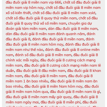
đầu đuôi giải 8 miền nam vip 666
,
chốt số đầu đuôi giải 8
miền nam vip hôm nay
,
chốt số đầu đuôi giải 8 miền nam
xổ số kiến thiết
,
chốt số đầu đuôi giải 8 miền nam xskt
,
chốt số đầu đuôi giải 8 quay thử miền nam
,
chốt số đầu
đuôi giải 8 quay thử xổ số miền nam
,
chuyên gia dự
đoán giải tám miền nam
,
dàn đầu đuôi giải 8 miền nam
,
dàn đầu đuôi giải 8 miền nam đánh quanh năm
,
đánh
đầu đuôi giải 8
,
đánh đầu đuôi giải 8 miền nam
,
đánh
đầu đuôi giải 8 miền nam hôm nay
,
đánh đầu đuôi giải 8
miền nam như thế nào
,
đánh đầu đuôi giải 8 online miền
nam
,
đánh số đầu đuôi giải 8 miền nam
,
đầu đuôi giải 8
chính xác mỗi ngày
,
đầu đuôi giải 8 cương cách mạng
miền nam
,
đầu đuôi giải 8 cương cách mạng miền nam lê
duẩn
,
đầu đuôi giải 8 đầu miền nam
,
đầu đuôi giải 8 khan
miền nam
,
đầu đuôi giải 8 miền nam
,
đầu đuôi giải 8
miền nam 1 ăn bao nhiêu
,
đầu đuôi giải 8 miền nam ăn
bao nhiêu
,
đầu đuôi giải 8 miền Nam hôm nay
,
đầu đuôi
giải 8 miền nam hôm qua
,
đầu đuôi giải 8 miền nam là gì
,
đầu đuôi giải 8 miền nam mấy giờ quay
,
đầu đuôi giải 8
miền nam ngày mai
,
đầu đuôi giải 8 miễn phí
,
đầu đuôi