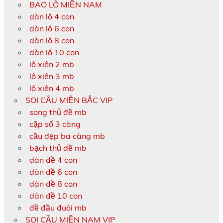
BAO LÔ MIỀN NAM
dàn lô 4 con
dàn lô 6 con
dàn lô 8 con
dàn lô 10 con
lô xiên 2 mb
lô xiên 3 mb
lô xiên 4 mb
SOI CẦU MIỀN BẮC VIP
song thủ đề mb
cặp số 3 càng
cầu đẹp ba càng mb
bạch thủ đề mb
dàn đề 4 con
dàn đề 6 con
dàn đề 8 con
dàn đề 10 con
đề đầu đuôi mb
SOI CẦU MIỀN NAM VIP