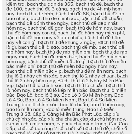
kiểm tra, bach thu dan de 365, bạch thủ đề, bạch thủ
đề 100, bạch thủ đề 3 càng, bach thu de 4h mb hom
nay, bach thu de 555, bạch thủ đề 86, bạch thủ đề an
bao nhiêu, bach thu de chinh xac, bạch thủ đề chuẩn,
bạch thủ đề đánh theo ngày, bạch thủ đề đẹp nhất
hôm nay, bạch thủ đề gan, bạch thủ đề hôm nay, bạch
thủ đề hôm nay con gì, bạch thủ đề hôm nay miễn phí,
bạch thủ đề hôm nay về bao nhiêu, bạch thủ đề hôm
nay về con gì, bạch thủ đề khung 3 ngày, Bạch thủ đề
là gì, bạch thủ đề là sao, bach thủ đề mb, bạch thủ đề
mb hôm nay, bạch thủ đề mb miễn phí, bach thu de mb
ngay mai, bạch thủ đề miền bắc, bạch thủ đề miền bắc
hôm nay, bạch thủ đề miền bắc là gì, bạch thủ đề miền
bắc miễn phí, bạch thủ đề miền bắc ngày hôm nay,
bạch thủ đề miền bắc vip, bạch thủ đề miền nam, bạch
thủ lô 2 nháy chính xác, bạch thủ lô 2 nháy chuẩn, bạch
thủ lô 2 nháy hôm nay, Bạch Thủ Lô 2 Nháy Miền Bắc
Vip, bạch thủ lô chính xác, bạch thủ lô chuẩn, bạch thủ
lô hôm nay, bạch thủ lô kép miền bắc, Bạch thủ lô miền
bắc, Bao Lô, bao lô 3 số, Bao Lô 3 Số Miền Nam, Bao
Lô 4 Số, Bao Lô 4 Số Miền Nam, Bao Lô 4 Số Miền
Trung, bao lô chính xác, bao lô chuẩn, bao lô hôm nay,
bao lô miền nam, Bao lô miền trung, Bao Lô Miền
Trung 3 Số, Cặp 3 Càng Miền Bắc Phát Lộc, cặp xíu
chủ chính xác, cặp xíu chủ chuẩn, cặp xỉu chủ hôm nay,
cặp xỉu chủ miền nam, cặp xíu chủ miền trung, Cầu Cao
Cấp, chốt số ba càng 2 số, chốt số bạch thủ đề, chốt số
bạch thủ lô, chốt số bạch thủ lô 2 nháy, chốt số bao lô,