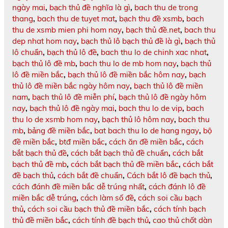
ngày mai
,
bạch thủ đề nghĩa là gì
,
bach thu de trong
thang
,
bach thu de tuyet mat
,
bạch thu đề xsmb
,
bach
thu de xsmb mien phi hom nay
,
bạch thủ đề.net
,
bach thu
dep nhat hom nay
,
bạch thủ lô bạch thủ đề là gì
,
bạch thủ
lô chuẩn
,
bạch thủ lô đề
,
bach thu lo de chinh xac nhat
,
bạch thủ lô đề mb
,
bach thu lo de mb hom nay
,
bạch thủ
lô đề miền bắc
,
bạch thủ lô đề miền bắc hôm nay
,
bạch
thủ lô đề miền bắc ngày hôm nay
,
bạch thủ lô đề miền
nam
,
bạch thủ lô đề miễn phí
,
bạch thủ lô đề ngày hôm
nay
,
bạch thủ lô đề ngày mai
,
bach thu lo de vip
,
bach
thu lo de xsmb hom nay
,
bạch thủ lô hôm nay
,
bach thu
mb
,
bảng đề miền bắc
,
bat bach thu lo de hang ngay
,
bộ
đề miền bắc
,
btđ miền bắc
,
cách ăn đề miền bắc
,
cách
bắt bạch thủ đề
,
cách bắt bạch thủ đề chuẩn
,
cách bắt
bạch thủ đề mb
,
cách bắt bạch thủ đề miền bắc
,
cách bắt
đề bạch thủ
,
cách bắt đề chuẩn
,
Cách bắt lô đề bạch thủ
,
cách đánh đề miền bắc dễ trúng nhất
,
cách đánh lô đề
miền bắc dễ trúng
,
cách làm số đề
,
cách soi cầu bạch
thủ
,
cách soi cầu bạch thủ đề miền bắc
,
cách tính bạch
thủ đề miền bắc
,
cách tính đề bạch thủ
,
cao thủ chốt dàn