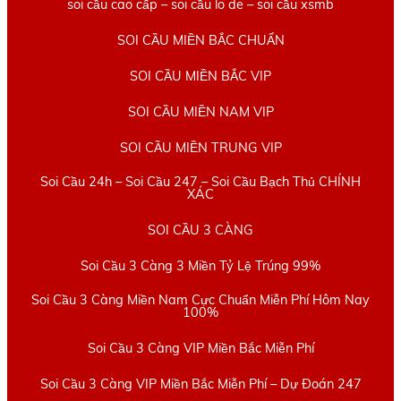
soi cầu cao cấp – soi cầu lo de – soi cầu xsmb
SOI CẦU MIỀN BẮC CHUẨN
SOI CẦU MIỀN BẮC VIP
SOI CẦU MIỀN NAM VIP
SOI CẦU MIỀN TRUNG VIP
Soi Cầu 24h – Soi Cầu 247 – Soi Cầu Bạch Thủ CHÍNH
XÁC
SOI CẦU 3 CÀNG
Soi Cầu 3 Càng 3 Miền Tỷ Lệ Trúng 99%
Soi Cầu 3 Càng Miền Nam Cực Chuẩn Miễn Phí Hôm Nay
100%
Soi Cầu 3 Càng VIP Miền Bắc Miễn Phí
Soi Cầu 3 Càng VIP Miền Bắc Miễn Phí – Dự Đoán 247