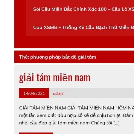
Soi Cầu Miền Bắc Chính Xác 100 – Cầu Lô 
Cau XSMB – Thống Kê Cầu Bạch Thủ Miền B
Thẻ:
phương pháp bắt đề giải tám
giải tám miền nam
14/04/2021
admin
GIẢI TÁM MIỀN NAM GIẢI TÁM MIỀN NAM HÔM NAY đ
một lần xem biết đâu hợp số sẽ dễ chịu hơn ạ!. Đảm
nhé. cầu đẹp giải tám miền nam Chúng tôi […]