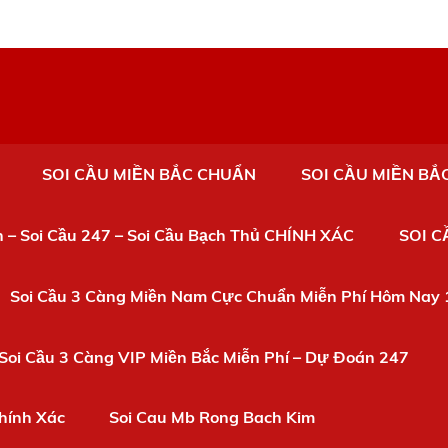
SOI CẦU MIỀN BẮC CHUẨN
SOI CẦU MIỀN BẮC
h – Soi Cầu 247 – Soi Cầu Bạch Thủ CHÍNH XÁC
SOI C
Soi Cầu 3 Càng Miền Nam Cực Chuẩn Miễn Phí Hôm Nay
Soi Cầu 3 Càng VIP Miền Bắc Miễn Phí – Dự Đoán 247
Chính Xác
Soi Cau Mb Rong Bach Kim