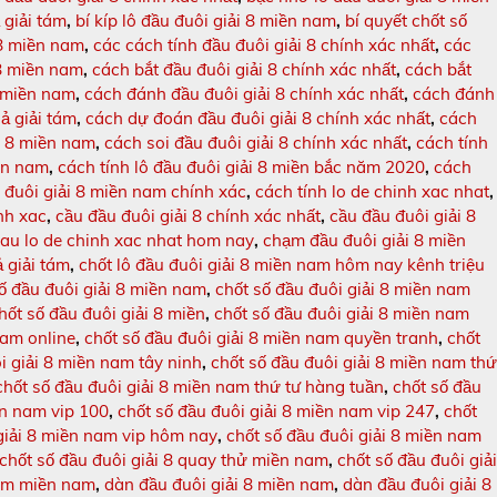
 giải tám
,
bí kíp lô đầu đuôi giải 8 miền nam
,
bí quyết chốt số
 8 miền nam
,
các cách tính đầu đuôi giải 8 chính xác nhất
,
các
 8 miền nam
,
cách bắt đầu đuôi giải 8 chính xác nhất
,
cách bắt
8 miền nam
,
cách đánh đầu đuôi giải 8 chính xác nhất
,
cách đánh
ả giải tám
,
cách dự đoán đầu đuôi giải 8 chính xác nhất
,
cách
i 8 miền nam
,
cách soi đầu đuôi giải 8 chính xác nhất
,
cách tính
iền nam
,
cách tính lô đầu đuôi giải 8 miền bắc năm 2020
,
cách
u đuôi giải 8 miền nam chính xác
,
cách tính lo de chinh xac nhat
,
inh xac
,
cầu đầu đuôi giải 8 chính xác nhất
,
cầu đầu đuôi giải 8
au lo de chinh xac nhat hom nay
,
chạm đầu đuôi giải 8 miền
 giải tám
,
chốt lô đầu đuôi giải 8 miền nam hôm nay kênh triệu
ố đầu đuôi giải 8 miền nam
,
chốt số đầu đuôi giải 8 miền nam
hốt số đầu đuôi giải 8 miền
,
chốt số đầu đuôi giải 8 miền nam
nam online
,
chốt số đầu đuôi giải 8 miền nam quyền tranh
,
chốt
i giải 8 miền nam tây ninh
,
chốt số đầu đuôi giải 8 miền nam th
chốt số đầu đuôi giải 8 miền nam thứ tư hàng tuần
,
chốt số đầu
ền nam vip 100
,
chốt số đầu đuôi giải 8 miền nam vip 247
,
chốt
giải 8 miền nam vip hôm nay
,
chốt số đầu đuôi giải 8 miền nam
chốt số đầu đuôi giải 8 quay thử miền nam
,
chốt số đầu đuôi giả
tám miền nam
,
dàn đầu đuôi giải 8 miền nam
,
dàn đầu đuôi giải 8