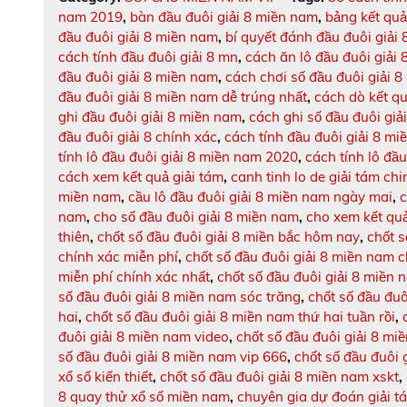
nam 2019
,
bàn đầu đuôi giải 8 miền nam
,
bảng kết quả
đầu đuôi giải 8 miền nam
,
bí quyết đánh đầu đuôi giải
cách tính đầu đuôi giải 8 mn
,
cách ăn lô đầu đuôi giải
đầu đuôi giải 8 miền nam
,
cách chơi số đầu đuôi giải 
đầu đuôi giải 8 miền nam dễ trúng nhất
,
cách dò kết qu
ghi đầu đuôi giải 8 miền nam
,
cách ghi số đầu đuôi giả
đầu đuôi giải 8 chính xác
,
cách tính đầu đuôi giải 8 m
tính lô đầu đuôi giải 8 miền nam 2020
,
cách tính lô đầ
cách xem kết quả giải tám
,
canh tinh lo de giải tám ch
miền nam
,
cầu lô đầu đuôi giải 8 miền nam ngày mai
,
c
nam
,
cho số đầu đuôi giải 8 miền nam
,
cho xem kết quả
thiên
,
chốt số đầu đuôi giải 8 miền bắc hôm nay
,
chốt s
chính xác miễn phí
,
chốt số đầu đuôi giải 8 miền nam c
miễn phí chính xác nhất
,
chốt số đầu đuôi giải 8 miền 
số đầu đuôi giải 8 miền nam sóc trăng
,
chốt số đầu đuô
hai
,
chốt số đầu đuôi giải 8 miền nam thứ hai tuần rồi
,
đuôi giải 8 miền nam video
,
chốt số đầu đuôi giải 8 mi
số đầu đuôi giải 8 miền nam vip 666
,
chốt số đầu đuôi 
xổ số kiến thiết
,
chốt số đầu đuôi giải 8 miền nam xskt
,
8 quay thử xổ số miền nam
,
chuyên gia dự đoán giải 