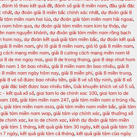
,
đánh lô theo kết quả đề
,
đánh số giải 8 miền nam
,
đầu giải đặc
c nhất
,
dự đoán giải 8 miền bắc chính xác nhất
,
dự đoán giải 8
ải tám miền nam hai lúa
,
dự đoán giải tám miền nam hải ngoại
,
ền nam hôm qua
,
dự đoán giải tám miền nam kim tự tháp
,
dự
iền nam nguyễn khánh
,
dự đoán giải tám miền nam rồng bạch
ám hom nay
,
dự đoán kết quả giải tám miền bắc
,
dự đoán kết quả
 giải 8 miền nam
,
ghi lô giải 8 miền nam
,
giá lô giải 8 miền nam
,
ng cách mạng miền nam
,
giải 8 cương cách mạng miền nam lê
ai 8 de mn ngay mai
,
giai 8 de trong thang
,
giai 8 dep nhat hom
iền nam 1 ăn bao nhiêu
,
giải 8 miền nam ăn bao nhiêu
,
giải 8
ải 8 miền nam ngày hôm nay
,
giải 8 miễn phí
,
giải 8 miền trung
,
giải 8 vé số được bao nhiêu tiền
,
giải 8 vé số tây ninh
,
giải 8 xổ
,
giải đặc biệt được bao nhiêu tiền
,
Giải khuyến khích vé số 5 số
,
c - kết quả xổ số
,
giai tam lo de chinh xac 100
,
giai tam lo de
 nam 168
,
giải tám miền nam 247
,
giải tám miền nam a trúng rồi
,
i
,
giải tám miền nam asia
,
giải tám miền nam miền bắc
,
giải tám
,
giải tám miền nam wap
,
giải tám vip chính xác
,
giải thưởng xổ
de chinh xac
,
ke lo de chinh xac
,
kênh dự đoán giải tám miền
 giải tám 1 tháng
,
kết quả giải tám 30 ngày
,
kết quả giải tám 30
ám 7 ngày
,
kết quả giải tám cả tháng
,
kết quả giải tám của ngày