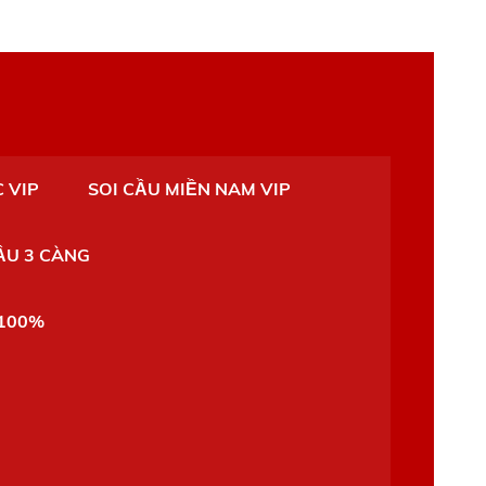
 VIP
SOI CẦU MIỀN NAM VIP
ẦU 3 CÀNG
 100%