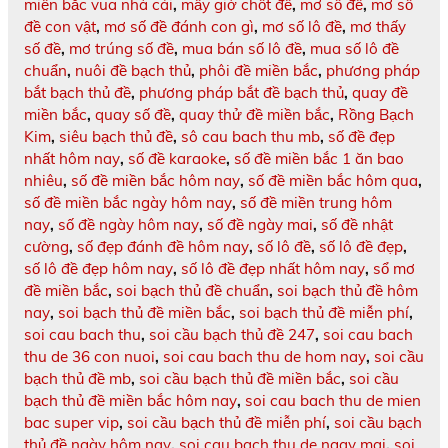
miền bắc vua nhà cái
,
mấy giờ chốt đề
,
mơ số đề
,
mơ số
đề con vật
,
mơ số đề đánh con gì
,
mơ số lô đề
,
mơ thấy
số đề
,
mơ trúng số đề
,
mua bán số lô đề
,
mua số lô đề
chuẩn
,
nuôi đề bạch thủ
,
phôi đề miền bắc
,
phương pháp
bắt bạch thủ đề
,
phương pháp bắt đề bạch thủ
,
quay đề
miền bắc
,
quay số đề
,
quay thử đề miền bắc
,
Rồng Bạch
Kim
,
siêu bạch thủ đề
,
sô cau bach thu mb
,
số đề đẹp
nhất hôm nay
,
số đề karaoke
,
số đề miền bắc 1 ăn bao
nhiêu
,
số đề miền bắc hôm nay
,
số đề miền bắc hôm qua
,
số đề miền bắc ngày hôm nay
,
số đề miền trung hôm
nay
,
số đề ngày hôm nay
,
số đề ngày mai
,
số đề nhật
cường
,
số đẹp đánh đề hôm nay
,
số lô đề
,
số lô đề đẹp
,
số lô đề đẹp hôm nay
,
số lô đề đẹp nhất hôm nay
,
sổ mơ
đề miền bắc
,
soi bạch thủ đề chuẩn
,
soi bạch thủ đề hôm
nay
,
soi bạch thủ đề miền bắc
,
soi bạch thủ đề miễn phí
,
soi cau bach thu
,
soi cầu bạch thủ đề 247
,
soi cau bach
thu de 36 con nuoi
,
soi cau bach thu de hom nay
,
soi cầu
bạch thủ đề mb
,
soi cầu bạch thủ đề miền bắc
,
soi cầu
bạch thủ đề miền bắc hôm nay
,
soi cau bach thu de mien
bac super vip
,
soi cầu bạch thủ đề miễn phí
,
soi cầu bạch
thủ đề ngày hôm nay
,
soi cau bach thu de ngay mai
,
soi