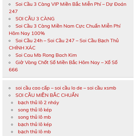
Soi Cầu 3 Càng VIP Miền Bắc Miễn Phí – Dự Đoán
247
SOI CẦU 3 CÀNG
Soi Cầu 3 Càng Miền Nam Cực Chuẩn Miễn Phí
Hôm Nay 100%
Soi Cầu 24h – Soi Cầu 247 – Soi Cầu Bạch Thủ
CHÍNH XÁC
Soi Cau Mb Rong Bach Kim
Giờ Vàng Chốt Số Miền Bắc Hôm Nay – Xổ Số
666
soi cầu cao cấp – soi cầu lo de – soi cầu xsmb
SOI CẦU MIỀN BẮC CHUẨN
bạch thủ lô 2 nháy
song thủ lô kép
song thủ lô mb
bạch thủ lô kép
bạch thủ lô mb