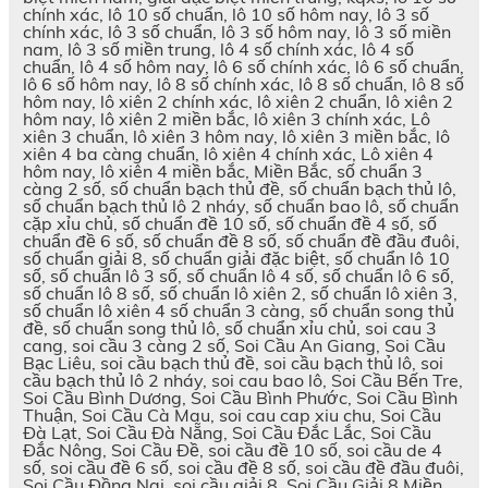
chính xác, lô 10 số chuẩn, lô 10 số hôm nay, lô 3 số
chính xác, lô 3 số chuẩn, lô 3 số hôm nay, lô 3 số miền
nam, lô 3 số miền trung, lô 4 số chính xác, lô 4 số
chuẩn, lô 4 số hôm nay, lô 6 số chính xác, lô 6 số chuẩn,
lô 6 số hôm nay, lô 8 số chính xác, lô 8 số chuẩn, lô 8 số
hôm nay, lô xiên 2 chính xác, lô xiên 2 chuẩn, lô xiên 2
hôm nay, lô xiên 2 miền bắc, lô xiên 3 chính xác, Lô
xiên 3 chuẩn, lô xiên 3 hôm nay, lô xiên 3 miền bắc, lô
xiên 4 ba càng chuẩn, lô xiên 4 chính xác, Lô xiên 4
hôm nay, lô xiên 4 miền bắc, Miền Bắc, số chuẩn 3
càng 2 số, số chuẩn bạch thủ đề, số chuẩn bạch thủ lô,
số chuẩn bạch thủ lô 2 nháy, số chuẩn bao lô, số chuẩn
cặp xỉu chủ, số chuẩn đề 10 số, số chuẩn đề 4 số, số
chuẩn đề 6 số, số chuẩn đề 8 số, số chuẩn đề đầu đuôi,
số chuẩn giải 8, số chuẩn giải đặc biệt, số chuẩn lô 10
số, số chuẩn lô 3 số, số chuẩn lô 4 số, số chuẩn lô 6 số,
số chuẩn lô 8 số, số chuẩn lô xiên 2, số chuẩn lô xiên 3,
số chuẩn lô xiên 4 số chuẩn 3 càng, số chuẩn song thủ
đề, số chuẩn song thủ lô, số chuẩn xỉu chủ, soi cau 3
cang, soi cầu 3 càng 2 số, Soi Cầu An Giang, Soi Cầu
Bạc Liêu, soi cầu bạch thủ đề, soi cầu bạch thủ lô, soi
cầu bạch thủ lô 2 nháy, soi cau bao lô, Soi Cầu Bến Tre,
Soi Cầu Bình Dương, Soi Cầu Bình Phước, Soi Cầu Bình
Thuận, Soi Cầu Cà Mau, soi cau cap xiu chu, Soi Cầu
Đà Lạt, Soi Cầu Đà Nẵng, Soi Cầu Đắc Lắc, Soi Cầu
Đắc Nông, Soi Cầu Đề, soi cầu đề 10 số, soi cầu de 4
số, soi cầu đề 6 số, soi cầu đề 8 số, soi cầu đề đầu đuôi,
Soi Cầu Đồng Nai, soi cầu giải 8, Soi Cầu Giải 8 Miền