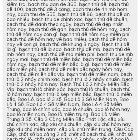
kiểm tra, bach thu dan de 365, bạch thủ đề, bạch thủ
đề 100, bạch thủ đề 3 càng, bach thu de 4h mb hom
nay, bach thu de 555, bạch thủ đề 86, bạch thủ đề an
bao nhiêu, bach thu de chinh xac, bạch thủ đề chuẩn,
bạch thủ đề đánh theo ngày, bạch thủ đề đẹp nhất
hôm nay, bạch thủ đề gan, bạch thủ đề hôm nay, bạch
thủ đề hôm nay con gì, bạch thủ đề hôm nay miễn phí,
bạch thủ đề hôm nay về bao nhiêu, bạch thủ đề hôm
nay về con gì, bạch thủ đề khung 3 ngày, Bạch thủ đề
là gì, bạch thủ đề là sao, bach thủ đề mb, bạch thủ đề
mb hôm nay, bạch thủ đề mb miễn phí, bach thu de mb
ngay mai, bạch thủ đề miền bắc, bạch thủ đề miền bắc
hôm nay, bạch thủ đề miền bắc là gì, bạch thủ đề miền
bắc miễn phí, bạch thủ đề miền bắc ngày hôm nay,
bạch thủ đề miền bắc vip, bạch thủ đề miền nam, bạch
thủ lô 2 nháy chính xác, bạch thủ lô 2 nháy chuẩn, bạch
thủ lô 2 nháy hôm nay, Bạch Thủ Lô 2 Nháy Miền Bắc
Vip, bạch thủ lô chính xác, bạch thủ lô chuẩn, bạch thủ
lô hôm nay, bạch thủ lô kép miền bắc, Bạch thủ lô miền
bắc, Bao Lô, bao lô 3 số, Bao Lô 3 Số Miền Nam, Bao
Lô 4 Số, Bao Lô 4 Số Miền Nam, Bao Lô 4 Số Miền
Trung, bao lô chính xác, bao lô chuẩn, bao lô hôm nay,
bao lô miền nam, Bao lô miền trung, Bao Lô Miền
Trung 3 Số, Cặp 3 Càng Miền Bắc Phát Lộc, cặp xíu
chủ chính xác, cặp xíu chủ chuẩn, cặp xỉu chủ hôm nay,
cặp xỉu chủ miền nam, cặp xíu chủ miền trung, Cầu Cao
Cấp, chốt số ba càng 2 số, chốt số bạch thủ đề, chốt số
bạch thủ lô, chốt số bạch thủ lô 2 nháy, chốt số bao lô,