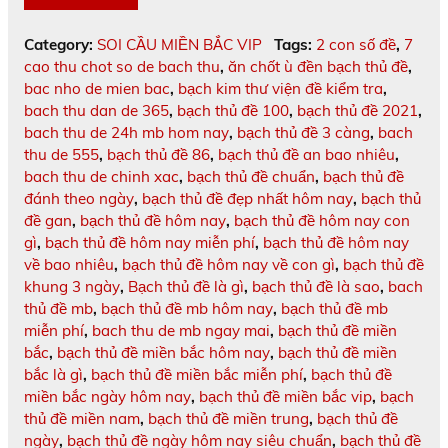
Category:
SOI CẦU MIỀN BẮC VIP
Tags:
2 con số đề
,
7
cao thu chot so de bach thu
,
ăn chốt ù đền bạch thủ đề
,
bac nho de mien bac
,
bạch kim thư viện đề kiểm tra
,
bach thu dan de 365
,
bạch thủ đề 100
,
bạch thủ đề 2021
,
bach thu de 24h mb hom nay
,
bạch thủ đề 3 càng
,
bach
thu de 555
,
bạch thủ đề 86
,
bạch thủ đề an bao nhiêu
,
bach thu de chinh xac
,
bạch thủ đề chuẩn
,
bạch thủ đề
đánh theo ngày
,
bạch thủ đề đẹp nhất hôm nay
,
bạch thủ
đề gan
,
bạch thủ đề hôm nay
,
bạch thủ đề hôm nay con
gì
,
bạch thủ đề hôm nay miễn phí
,
bạch thủ đề hôm nay
về bao nhiêu
,
bạch thủ đề hôm nay về con gì
,
bạch thủ đề
khung 3 ngày
,
Bạch thủ đề là gì
,
bạch thủ đề là sao
,
bach
thủ đề mb
,
bạch thủ đề mb hôm nay
,
bạch thủ đề mb
miễn phí
,
bach thu de mb ngay mai
,
bạch thủ đề miền
bắc
,
bạch thủ đề miền bắc hôm nay
,
bạch thủ đề miền
bắc là gì
,
bạch thủ đề miền bắc miễn phí
,
bạch thủ đề
miền bắc ngày hôm nay
,
bạch thủ đề miền bắc vip
,
bạch
thủ đề miền nam
,
bạch thủ đề miền trung
,
bạch thủ đề
ngày
,
bạch thủ đề ngày hôm nay siêu chuẩn
,
bạch thủ đề