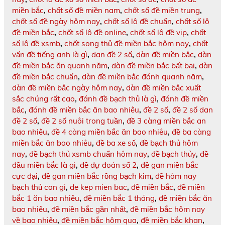
miền bắc
,
chốt số đề miền nam
,
chốt số đề miền trung
,
chốt số đề ngày hôm nay
,
chốt số lô đề chuẩn
,
chốt số lô
đề miền bắc
,
chốt số lô đề online
,
chốt số lô đề vip
,
chốt
số lô đề xsmb
,
chốt song thủ đề miền bắc hôm nay
,
chốt
vấn đề tiếng anh là gì
,
dan đề 2 số
,
dàn đề miền bắc
,
dàn
đề miền bắc ăn quanh năm
,
dàn đề miền bắc bất bại
,
dàn
đề miền bắc chuẩn
,
dàn đề miền bắc đánh quanh năm
,
dàn đề miền bắc ngày hôm nay
,
dàn đề miền bắc xuất
sắc chúng rất cao
,
đánh đề bạch thủ là gì
,
đánh đề miền
bắc
,
đánh đề miền bắc ăn bao nhiêu
,
đề 2 số
,
đề 2 số dan
đề 2 số
,
đề 2 số nuôi trong tuần
,
đề 3 càng miền bắc an
bao nhiêu
,
đề 4 càng miền bắc ăn bao nhiêu
,
đề ba càng
miền bắc ăn bao nhiêu
,
đề ba xe số
,
đề bạch thủ hôm
nay
,
đề bạch thủ xsmb chuẩn hôm nay
,
đề bạch thủy
,
đề
đầu miền bắc là gì
,
đề dự đoán số 2
,
đề gan miền bắc
cực đại
,
đề gan miền bắc rồng bạch kim
,
đề hôm nay
bạch thủ con gì
,
de kep mien bac
,
đề miền bắc
,
đề miền
bắc 1 ăn bao nhiêu
,
đề miền bắc 1 tháng
,
đề miền bắc ăn
bao nhiêu
,
đề miền bắc gần nhất
,
đề miền bắc hôm nay
về bao nhiêu
,
đề miền bắc hôm qua
,
đề miền bắc khan
,