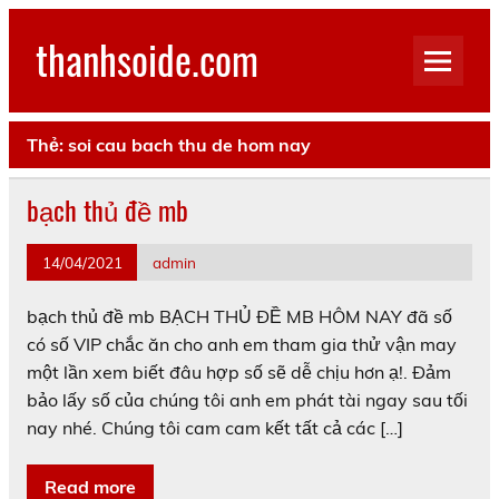
Skip
to
thanhsoide.com
content
Thẻ:
soi cau bach thu de hom nay
bạch thủ đề mb
14/04/2021
admin
bạch thủ đề mb BẠCH THỦ ĐỀ MB HÔM NAY đã số
có số VIP chắc ăn cho anh em tham gia thử vận may
một lần xem biết đâu hợp số sẽ dễ chịu hơn ạ!. Đảm
bảo lấy số của chúng tôi anh em phát tài ngay sau tối
nay nhé. Chúng tôi cam cam kết tất cả các […]
Read more