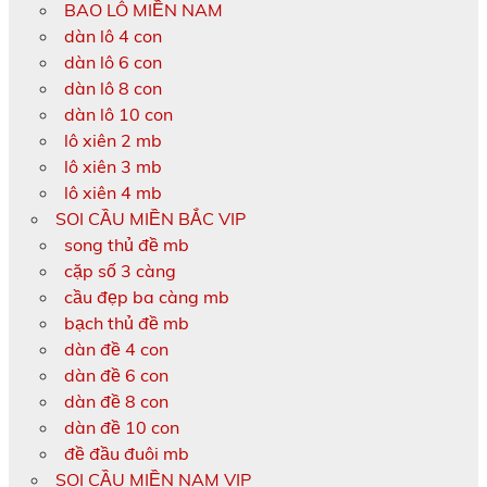
BAO LÔ MIỀN NAM
dàn lô 4 con
dàn lô 6 con
dàn lô 8 con
dàn lô 10 con
lô xiên 2 mb
lô xiên 3 mb
lô xiên 4 mb
SOI CẦU MIỀN BẮC VIP
song thủ đề mb
cặp số 3 càng
cầu đẹp ba càng mb
bạch thủ đề mb
dàn đề 4 con
dàn đề 6 con
dàn đề 8 con
dàn đề 10 con
đề đầu đuôi mb
SOI CẦU MIỀN NAM VIP