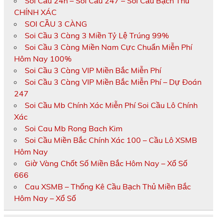
Soi Cầu 24h – Soi Cầu 247 – Soi Cầu Bạch Thủ
CHÍNH XÁC
SOI CẦU 3 CÀNG
Soi Cầu 3 Càng 3 Miền Tỷ Lệ Trúng 99%
Soi Cầu 3 Càng Miền Nam Cực Chuẩn Miễn Phí
Hôm Nay 100%
Soi Cầu 3 Càng VIP Miền Bắc Miễn Phí
Soi Cầu 3 Càng VIP Miền Bắc Miễn Phí – Dự Đoán
247
Soi Cầu Mb Chính Xác Miễn Phí Soi Cầu Lô Chính
Xác
Soi Cau Mb Rong Bach Kim
Soi Cầu Miền Bắc Chính Xác 100 – Cầu Lô XSMB
Hôm Nay
Giờ Vàng Chốt Số Miền Bắc Hôm Nay – Xổ Số
666
Cau XSMB – Thống Kê Cầu Bạch Thủ Miền Bắc
Hôm Nay – Xổ Số