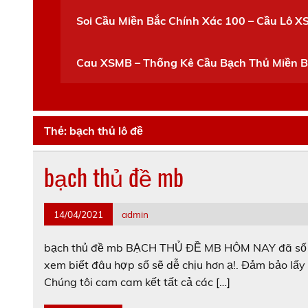
Soi Cầu Miền Bắc Chính Xác 100 – Cầu Lô 
Cau XSMB – Thống Kê Cầu Bạch Thủ Miền B
Thẻ:
bạch thủ lô đề
bạch thủ đề mb
14/04/2021
admin
bạch thủ đề mb BẠCH THỦ ĐỀ MB HÔM NAY đã số có
xem biết đâu hợp số sẽ dễ chịu hơn ạ!. Đảm bảo lấy 
Chúng tôi cam cam kết tất cả các […]