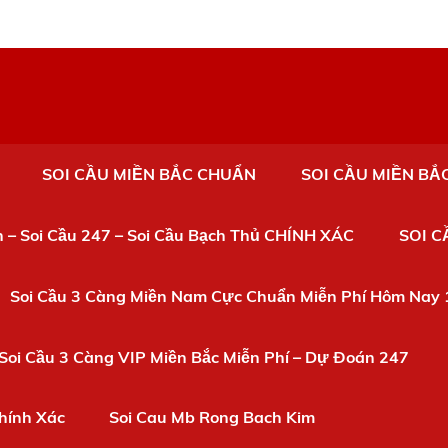
SOI CẦU MIỀN BẮC CHUẨN
SOI CẦU MIỀN BẮC
h – Soi Cầu 247 – Soi Cầu Bạch Thủ CHÍNH XÁC
SOI C
Soi Cầu 3 Càng Miền Nam Cực Chuẩn Miễn Phí Hôm Nay
Soi Cầu 3 Càng VIP Miền Bắc Miễn Phí – Dự Đoán 247
Chính Xác
Soi Cau Mb Rong Bach Kim