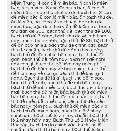
Miền Trung, 4 con đề miền bắc, 4 con lô miền
bắc, 5 cặp xiên, 6 con đề miền bắc, 6 con lô
miền bắc, 7 cao thu chot so de bach thu, 8 con
đề miền bắc, 8 con lô miền bắc, ăn bạch thủ đề,
ăn lô xiên, ba càng 2 số chuẩn, bac nho de
mien bac, bạch kim thư viện đề kiểm tra, bach
thu dan de 365, bạch thủ đề, bạch thủ đề 100,
bạch thủ đề 3 càng, bach thu de 4h mb hom
nay, bach thu de 555, bạch thủ đề 86, bạch thủ
đề an bao nhiêu, bach thu de chinh xac, bạch
thủ đề chuẩn, bạch thủ đề đánh theo ngày,
bạch thủ đề đẹp nhất hôm nay, bạch thủ đề
gan, bạch thủ đề hôm nay, bạch thủ đề hôm
nay con gì, bạch thủ đề hôm nay miễn phí,
bạch thủ đề hôm nay về bao nhiêu, bạch thủ
đề hôm nay về con gì, bạch thủ đề khung 3
ngày, Bạch thủ đề là gì, bạch thủ đề là sao,
bach thủ đề mb, bạch thủ đề mb hôm nay,
bạch thủ đề mb miễn phí, bach thu de mb ngay
mai, bạch thủ đề miền bắc, bạch thủ đề miền
bắc hôm nay, bạch thủ đề miền bắc là gì, bạch
thủ đề miền bắc miễn phí, bạch thủ đề miền
bắc ngày hôm nay, bạch thủ đề miền bắc vip,
bạch thủ đề miền nam, bạch thủ lô 2 nháy
chính xác, bạch thủ lô 2 nháy chuẩn, bạch thủ
lô 2 nháy hôm nay, Bạch Thủ Lô 2 Nháy Miền
Bắc Vip, bạch thủ lô chính xác, bạch thủ lô
chuẩn, bạch thủ lô hôm nay, bạch thủ lô kép