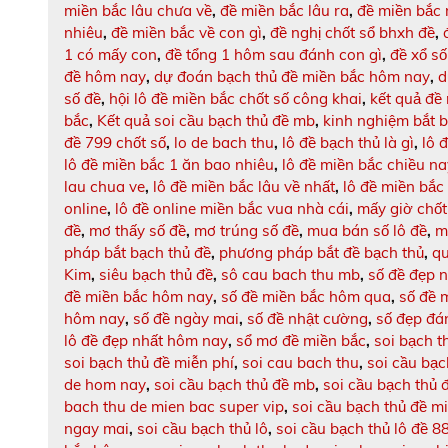
miền bắc lâu chưa về
,
đề miền bắc lâu ra
,
đề miền bắc 
nhiêu
,
đề miền bắc về con gì
,
đề nghị chốt sổ bhxh đề
,
1 có mấy con
,
đề tổng 1 hôm sau đánh con gì
,
đề xổ s
đề hôm nay
,
dự đoán bạch thủ đề miền bắc hôm nay
,
d
số đề
,
hội lô đề miền bắc chốt số công khai
,
kết quả đề
bắc
,
Kết quả soi cầu bạch thủ đề mb
,
kinh nghiệm bắt b
đề 799 chốt số
,
lo de bach thu
,
lô đề bạch thủ là gì
,
lô 
lô đề miền bắc 1 ăn bao nhiêu
,
lô đề miền bắc chiều na
lau chua ve
,
lô đề miền bắc lâu về nhất
,
lô đề miền bắc
online
,
lô đề online miền bắc vua nhà cái
,
mấy giờ chốt
đề
,
mơ thấy số đề
,
mơ trúng số đề
,
mua bán số lô đề
,
m
pháp bắt bạch thủ đề
,
phương pháp bắt đề bạch thủ
,
qu
Kim
,
siêu bạch thủ đề
,
sô cau bach thu mb
,
số đề đẹp 
đề miền bắc hôm nay
,
số đề miền bắc hôm qua
,
số đề 
hôm nay
,
số đề ngày mai
,
số đề nhật cường
,
số đẹp đá
lô đề đẹp nhất hôm nay
,
sổ mơ đề miền bắc
,
soi bạch t
soi bạch thủ đề miễn phí
,
soi cau bach thu
,
soi cầu bạc
de hom nay
,
soi cầu bạch thủ đề mb
,
soi cầu bạch thủ 
bach thu de mien bac super vip
,
soi cầu bạch thủ đề m
ngay mai
,
soi cầu bạch thủ lô
,
soi cầu bạch thủ lô đề 8