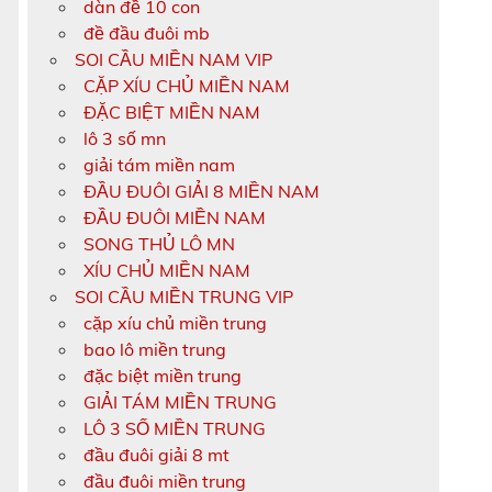
dàn đề 10 con
đề đầu đuôi mb
SOI CẦU MIỀN NAM VIP
ơ
CẶP XÍU CHỦ MIỀN NAM
ĐẶC BIỆT MIỀN NAM
lô 3 số mn
giải tám miền nam
ĐẦU ĐUÔI GIẢI 8 MIỀN NAM
ĐẦU ĐUÔI MIỀN NAM
SONG THỦ LÔ MN
XÍU CHỦ MIỀN NAM
SOI CẦU MIỀN TRUNG VIP
cặp xíu chủ miền trung
bao lô miền trung
đặc biệt miền trung
GIẢI TÁM MIỀN TRUNG
LÔ 3 SỐ MIỀN TRUNG
đầu đuôi giải 8 mt
đầu đuôi miền trung