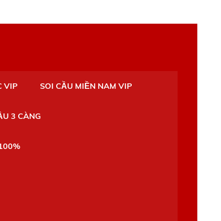
 VIP
SOI CẦU MIỀN NAM VIP
ẦU 3 CÀNG
 100%