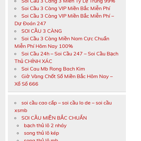
Soi Cầu 3 Càng 3 Miền Tỷ Lệ Trúng 99%
Soi Cầu 3 Càng VIP Miền Bắc Miễn Phí
Soi Cầu 3 Càng VIP Miền Bắc Miễn Phí –
Dự Đoán 247
SOI CẦU 3 CÀNG
Soi Cầu 3 Càng Miền Nam Cực Chuẩn
Miễn Phí Hôm Nay 100%
Soi Cầu 24h – Soi Cầu 247 – Soi Cầu Bạch
Thủ CHÍNH XÁC
Soi Cau Mb Rong Bach Kim
Giờ Vàng Chốt Số Miền Bắc Hôm Nay –
Xổ Số 666
soi cầu cao cấp – soi cầu lo de – soi cầu
xsmb
SOI CẦU MIỀN BẮC CHUẨN
bạch thủ lô 2 nháy
song thủ lô kép
song thủ lô mb