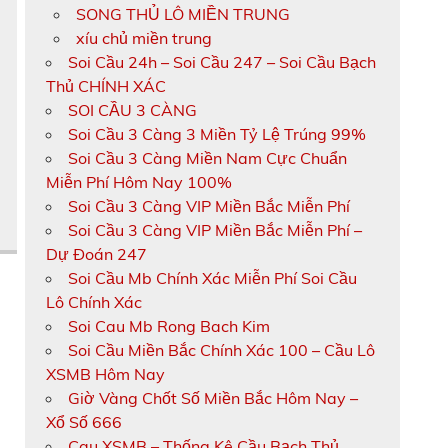
SONG THỦ LÔ MIỀN TRUNG
xíu chủ miền trung
Soi Cầu 24h – Soi Cầu 247 – Soi Cầu Bạch
Thủ CHÍNH XÁC
SOI CẦU 3 CÀNG
Soi Cầu 3 Càng 3 Miền Tỷ Lệ Trúng 99%
Soi Cầu 3 Càng Miền Nam Cực Chuẩn
Miễn Phí Hôm Nay 100%
Soi Cầu 3 Càng VIP Miền Bắc Miễn Phí
Soi Cầu 3 Càng VIP Miền Bắc Miễn Phí –
Dự Đoán 247
Soi Cầu Mb Chính Xác Miễn Phí Soi Cầu
Lô Chính Xác
Soi Cau Mb Rong Bach Kim
Soi Cầu Miền Bắc Chính Xác 100 – Cầu Lô
XSMB Hôm Nay
Giờ Vàng Chốt Số Miền Bắc Hôm Nay –
Xổ Số 666
Cau XSMB – Thống Kê Cầu Bạch Thủ