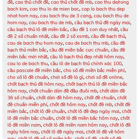
đề
,
cao thủ chốt đề
,
cao thủ chốt đề mb
,
cao thu de/rong
bach kim
,
cao thu lo de mien bac
,
cap lo bach thu dep
nhat hom nay
,
cau bach thu de 3 cang
,
cau bach thu de
hom nay
,
cau bach thu de mb
,
cầu bạch thủ đề ngày mai
,
cầu bạch thủ lô đề miền bắc
,
cầu đề 1 con duy nhất
,
cầu
đề 2 số chuẩn nhất
,
cầu đề 2 số xsmb
,
cầu đề bạch thủ
,
cau de bach thu hom nay
,
cau de bach thu mb
,
cầu đề
bạch thủ miền bắc
,
cầu đề miền bắc cực chuẩn
,
cầu đề
miền bắc mới nhất
,
cầu lô bạch thủ đẹp nhất hôm nay
,
cau lo de bach thu
,
cầu lô de bạch thủ chính xác 100
,
cầu pascale đề miền bắc
,
cho số đề miền bắc miễn phí
,
cho số lô đề chuẩn
,
chơi số đề là gì
,
chơi số đề online
,
chốt bạch thủ đề hôm nay
,
chốt bạch thủ lô đề miền bắc
hôm nay
,
chốt chuẩn dàn đề đầu đuôi mb
,
chốt dàn đề
36 số chuẩn
,
chốt dàn đề hôm nay
,
chốt đề chuẩn
,
chốt
đề chuẩn miễn phí
,
chốt đề hôm nay
,
chốt đề mb
,
chốt đề
miền bắc
,
chốt lô đề chuẩn
,
chốt lô đề đẹp ngày mai
,
chốt
lô đề miền bắc chuẩn
,
chốt lô đề miền bắc hôm nay
,
chốt
lô đề miền nam
,
chốt lô đề miền nam hôm nay
,
chốt lô đề
ngày hôm nay
,
chốt lô đề ngày mai
,
chốt lô đề về hôm
nay
,
chốt lô đề xổ số miền bắc
,
chốt số đề
,
chốt số đề