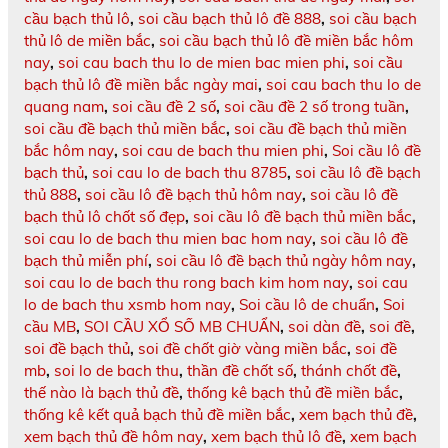
cầu bạch thủ lô
,
soi cầu bạch thủ lô đề 888
,
soi cầu bạch
thủ lô de miền bắc
,
soi cầu bạch thủ lô đề miền bắc hôm
nay
,
soi cau bach thu lo de mien bac mien phi
,
soi cầu
bạch thủ lô đề miền bắc ngày mai
,
soi cau bach thu lo de
quang nam
,
soi cầu đề 2 số
,
soi cầu đề 2 số trong tuần
,
soi cầu đề bạch thủ miền bắc
,
soi cầu đề bạch thủ miền
bắc hôm nay
,
soi cau de bach thu mien phi
,
Soi cầu lô đề
bạch thủ
,
soi cau lo de bach thu 8785
,
soi cầu lô đề bạch
thủ 888
,
soi cầu lô đề bạch thủ hôm nay
,
soi cầu lô đề
bạch thủ lô chốt số đẹp
,
soi cầu lô đề bạch thủ miền bắc
,
soi cau lo de bach thu mien bac hom nay
,
soi cầu lô đề
bạch thủ miễn phí
,
soi cầu lô đề bạch thủ ngày hôm nay
,
soi cau lo de bach thu rong bach kim hom nay
,
soi cau
lo de bach thu xsmb hom nay
,
Soi cầu lô de chuẩn
,
Soi
cầu MB
,
SOI CẦU XỔ SỐ MB CHUẨN
,
soi dàn đề
,
soi đề
,
soi đề bạch thủ
,
soi đề chốt giờ vàng miền bắc
,
soi đề
mb
,
soi lo de bach thu
,
thần đề chốt số
,
thánh chốt đề
,
thế nào là bạch thủ đề
,
thống kê bạch thủ đề miền bắc
,
thống kê kết quả bạch thủ đề miền bắc
,
xem bạch thủ đề
,
xem bạch thủ đề hôm nay
,
xem bạch thủ lô đề
,
xem bạch