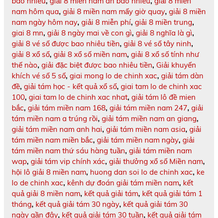
bao nhiêu
,
giải 8 miền nam ăn bao nhiêu
,
giải 8 miền
nam hôm qua
,
giải 8 miền nam mấy giờ quay
,
giải 8 miền
nam ngày hôm nay
,
giải 8 miễn phí
,
giải 8 miền trung
,
giai 8 mn
,
giải 8 ngày mai về con gì
,
giải 8 nghĩa là gì
,
giải 8 vé số được bao nhiêu tiền
,
giải 8 vé số tây ninh
,
giải 8 xổ số
,
giải 8 xổ số miền nam
,
giải 8 xổ số tính như
thế nào
,
giải đặc biệt được bao nhiêu tiền
,
Giải khuyến
khích vé số 5 số
,
giai mong lo de chinh xac
,
giải tám dàn
đề
,
giải tám học - kết quả xổ số
,
giai tam lo de chinh xac
100
,
giai tam lo de chinh xac nhat
,
giải tám lô đề mien
bắc
,
giải tám miền nam 168
,
giải tám miền nam 247
,
giải
tám miền nam a trúng rồi
,
giải tám miền nam an giang
,
giải tám miền nam anh hai
,
giải tám miền nam asia
,
giải
tám miền nam miền bắc
,
giải tám miền nam ngày
,
giải
tám miền nam thứ sáu hàng tuần
,
giải tám miền nam
wap
,
giải tám vip chính xác
,
giải thưởng xổ số Miền nam
,
hội lô giải 8 miền nam
,
huong dan soi lo de chinh xac
,
ke
lo de chinh xac
,
kênh dự đoán giải tám miền nam
,
kết
quả giải 8 miền nam
,
kết quả giải tám
,
kết quả giải tám 1
tháng
,
kết quả giải tám 30 ngày
,
kết quả giải tám 30
ngày gần đây
,
kết quả giải tám 30 tuần
,
kết quả giải tám