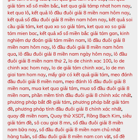
giải tám xổ số miền bắc
,
ket qua giải támp nhat hom nay
,
ket qua lô
,
kết quả lô đầu đuôi giải 8 miền nam hôm nay
,
kết quả số đầu đuôi giải 8 miền nam hôm nay
,
kết quả soi
cầu giải tám
,
ket qua xo so giải tám
,
ket qua xo so giải
tám mien bac
,
kết quả xổ số miền bắc giải tám gan
,
kinh
nghiệm dự đoán giải tám miền nam
,
lô đầu đuôi giải 8
miền nam hôm nay
,
lô đầu đuôi giải 8 miền nam hôm
qua
,
lô đầu đuôi giải 8 miền nam ngày hôm nay
,
lô đầu
đuôi giải 8 miền nam thứ 2
,
lo de chinh xac 100
,
lo de
chinh xac hom nay
,
lo de giải tám chinh xac
,
lo de mn
giai tam hom nay
,
mấy giờ có kết quả giải tám
,
mẹo đánh
đầu đuôi giải 8 miền nam
,
mẹo đánh lô đầu đuôi giải 8
miền nam
,
mua ket qua giải tám
,
mua số đầu đuôi giải 8
miền nam
,
phần mềm tính đầu đuôi giải 8 chính xác nhất
,
phương pháp bắt đề giải tám
,
phương pháp bắt giải tám
đề
,
phương pháp tính đầu đuôi giải 8 chính xác nhất
,
quay đề miền nam
,
Quay thử XSDT
,
Rồng Bạch Kim
,
siêu
giải tám đề
,
sô cau giai 8 mn
,
số đầu đuôi giải 8 miền
nam bữa nay
,
số đầu đuôi giải 8 miền nam chủ nhật
hàng tuần
,
số đầu đuôi giải 8 miền nam con vật
,
số đề