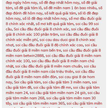
đẹp ngày hôm nay
,
số đề đẹp nhất hôm nay
,
số đề giải
tám
,
số đề giải tám lô
,
số đề miền nam 1 ăn bao nhiêu
,
số
đẹp đánh đề hôm nay
,
sổ kết quả giải tám
,
số lô đề đẹp
hôm nay
,
số lô đề đẹp nhất hôm nay
,
sổ mơ đầu đuôi giải
8 chính xác nhất
,
sổ mơ kết quả giải tám
,
soi cầu 99 soi
cầu
,
Soi cầu đầu đuôi giải 8 chính xác
,
soi cầu đầu đuôi
giải 8 chính xác 100 phần trăm
,
soi cầu đầu đuôi giải 8
chính xác miễn phí
,
soi cau dau duoi giai 8 chinh xac
nhat
,
soi cầu đầu đuôi giải 8 độ chính xác cao
,
soi cầu
đầu đuôi giải 8 miền nam bến tre
,
soi cầu đầu đuôi giải 8
miền nam betwin2888
,
soi cầu đầu đuôi giải 8 miền nam
chính xác 100
,
soi cầu đầu đuôi giải 8 miền nam chủ
nhật
,
soi cầu đầu đuôi giải 8 miền nam chuẩn
,
soi cầu
đầu đuôi giải 8 miền nam của triệu thiên
,
soi cầu đầu
đuôi giải 8 miền nam diễn đàn
,
soi cau giai 8 de hom
nay
,
Soi cầu giải tám
,
soi cầu giải tám 3 miền nam
,
soi
cầu giải tám đề
,
soi cầu giải tám đề mn
,
soi cầu giải tám
miền nam 24
,
soi cầu giải tám miền nam 24 giờ
,
soi cầu
giải tám miền nam 268
,
soi cầu giải tám miền nam 30
tây
,
soi cầu giải tám miền nam 365
,
soi cầu giải tám miền