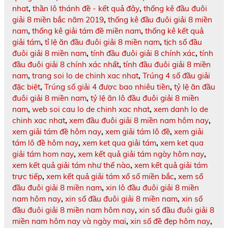
nhat
,
thần lô thánh đề - kết quả đây
,
thống kê đầu đuôi
giải 8 miền bắc năm 2019
,
thống kê đầu đuôi giải 8 miền
nam
,
thống kê giải tám đề miền nam
,
thống kê kết quả
giải tám
,
tỉ lệ ăn đầu đuôi giải 8 miền nam
,
tịch số đầu
đuôi giải 8 miền nam
,
tính đầu đuôi giải 8 chính xác
,
tính
đầu đuôi giải 8 chính xác nhất
,
tính đầu đuôi giải 8 miền
nam
,
trang soi lo de chinh xac nhat
,
Trúng 4 số đầu giải
đặc biệt
,
Trúng số giải 4 được bao nhiêu tiền
,
tỷ lệ ăn đầu
đuôi giải 8 miền nam
,
tỷ lệ ăn lô đầu đuôi giải 8 miền
nam
,
web soi cau lo de chinh xac nhat
,
xem danh lo de
chinh xac nhat
,
xem đầu đuôi giải 8 miền nam hôm nay
,
xem giải tám đề hôm nay
,
xem giải tám lô đề
,
xem giải
tám lô đề hôm nay
,
xem ket qua giải tám
,
xem ket qua
giải tám hom nay
,
xem kết quả giải tám ngày hôm nay
,
xem kết quả giải tám như thế nào
,
xem kết quả giải tám
trực tiếp
,
xem kết quả giải tám xổ số miền bắc
,
xem số
đầu đuôi giải 8 miền nam
,
xin lô đầu đuôi giải 8 miền
nam hôm nay
,
xin số đầu đuôi giải 8 miền nam
,
xin số
đầu đuôi giải 8 miền nam hôm nay
,
xin số đầu đuôi giải 8
miền nam hôm nay và ngày mai
,
xin số đề đẹp hôm nay
,