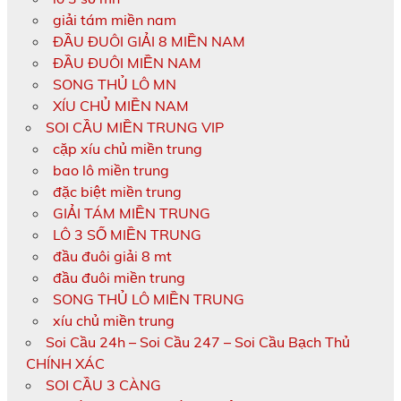
giải tám miền nam
ĐẦU ĐUÔI GIẢI 8 MIỀN NAM
ĐẦU ĐUÔI MIỀN NAM
SONG THỦ LÔ MN
XÍU CHỦ MIỀN NAM
SOI CẦU MIỀN TRUNG VIP
cặp xíu chủ miền trung
bao lô miền trung
đặc biệt miền trung
GIẢI TÁM MIỀN TRUNG
LÔ 3 SỐ MIỀN TRUNG
đầu đuôi giải 8 mt
đầu đuôi miền trung
SONG THỦ LÔ MIỀN TRUNG
xíu chủ miền trung
Soi Cầu 24h – Soi Cầu 247 – Soi Cầu Bạch Thủ
CHÍNH XÁC
SOI CẦU 3 CÀNG