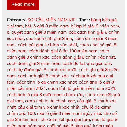
Read more
Category:
SOI CẦU MIỀN NAM VIP
Tags:
bảng kết quả
giải tám
,
bắt lô giải 8 miền nam
,
bí kíp lô giải 8 miền nam
,
bí quyết đánh giải 8 miền nam
,
các cách tính giải 8 chính
xác nhất
,
các cách tính giải 8 mn
,
cách ăn lô giải 8 miền
nam
,
cách bắt giải 8 chính xác nhất
,
cách chơi số giải 8
miền nam
,
cách đánh giải 8 ăn 100 miền nam
,
cách
đánh giải 8 chính xác
,
cách đánh giải 8 chính xác nhất
,
cách đánh giải 8 miền nam
,
cách dò kết quả giải tám
,
cách dự đoán giải 8 chính xác nhất
,
cách ghi giải 8 miền
nam
,
cách tính giải 8 chính xác
,
cách tính kết quả giải
tám
,
cách tính lo de chinh xac nhat
,
cách tính lô giải 8
miền bắc năm 2021
,
cách tính lô giải 8 miền nam 2021
,
cách tính lô giải 8 miền nam chính xác
,
cách xem kết quả
giải tám
,
canh tinh lo de chinh xac
,
cầu giải 8 chính xác
nhất
,
cầu giải tám vip chính xác nhất
,
cầu lô de xsmn
chính xác 100
,
cầu lô giải 8 miền nam ngày mai
,
cho số
giải 8 miền nam
,
cho xem kết quả giải tám
,
chốt lô giải 8
miền nam hôm nay
,
chốt số giải 8 hình quả trám miền