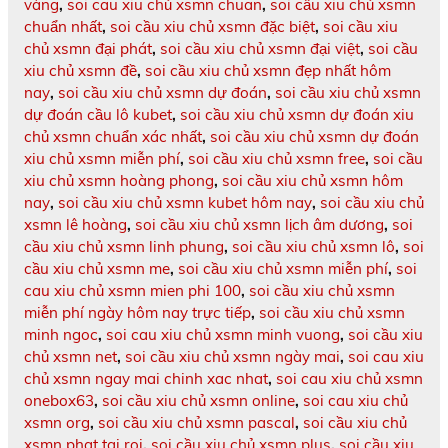
vàng
,
soi cau xiu chủ xsmn chuan
,
soi cầu xiu chủ xsmn
chuẩn nhất
,
soi cầu xiu chủ xsmn đặc biệt
,
soi cầu xiu
chủ xsmn đại phát
,
soi cầu xiu chủ xsmn đại việt
,
soi cầu
xiu chủ xsmn đề
,
soi cầu xiu chủ xsmn đẹp nhất hôm
nay
,
soi cầu xiu chủ xsmn dự đoán
,
soi cầu xiu chủ xsmn
dự đoán cầu lô kubet
,
soi cầu xiu chủ xsmn dự đoán xiu
chủ xsmn chuẩn xác nhất
,
soi cầu xiu chủ xsmn dự đoán
xiu chủ xsmn miễn phí
,
soi cầu xiu chủ xsmn free
,
soi cầu
xiu chủ xsmn hoàng phong
,
soi cầu xiu chủ xsmn hôm
nay
,
soi cầu xiu chủ xsmn kubet hôm nay
,
soi cầu xiu chủ
xsmn lê hoàng
,
soi cầu xiu chủ xsmn lịch âm dương
,
soi
cầu xiu chủ xsmn linh phung
,
soi cầu xiu chủ xsmn lô
,
soi
cầu xiu chủ xsmn me
,
soi cầu xiu chủ xsmn miễn phí
,
soi
cau xiu chủ xsmn mien phi 100
,
soi cầu xiu chủ xsmn
miễn phí ngày hôm nay trực tiếp
,
soi cầu xiu chủ xsmn
minh ngoc
,
soi cau xiu chủ xsmn minh vuong
,
soi cầu xiu
chủ xsmn net
,
soi cầu xiu chủ xsmn ngày mai
,
soi cau xiu
chủ xsmn ngay mai chinh xac nhat
,
soi cau xiu chủ xsmn
onebox63
,
soi cầu xiu chủ xsmn online
,
soi cau xiu chủ
xsmn org
,
soi cầu xiu chủ xsmn pascal
,
soi cầu xiu chủ
xsmn phat tai roi
,
soi cầu xiu chủ xsmn plus
,
soi cầu xiu