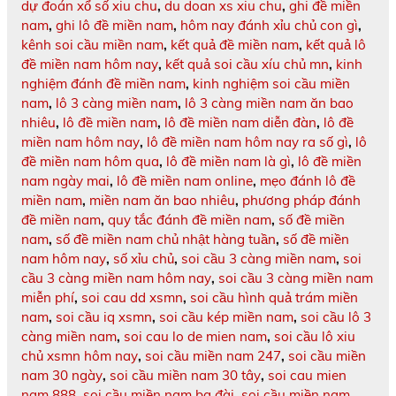
dự đoán xổ số xiu chu
,
du doan xs xiu chu
,
ghi đề miền
nam
,
ghi lô đề miền nam
,
hôm nay đánh xỉu chủ con gì
,
kênh soi cầu miền nam
,
kết quả đề miền nam
,
kết quả lô
đề miền nam hôm nay
,
kết quả soi cầu xíu chủ mn
,
kinh
nghiệm đánh đề miền nam
,
kinh nghiệm soi cầu miền
nam
,
lô 3 càng miền nam
,
lô 3 càng miền nam ăn bao
nhiêu
,
lô đề miền nam
,
lô đề miền nam diễn đàn
,
lô đề
miền nam hôm nay
,
lô đề miền nam hôm nay ra số gì
,
lô
đề miền nam hôm qua
,
lô đề miền nam là gì
,
lô đề miền
nam ngày mai
,
lô đề miền nam online
,
mẹo đánh lô đề
miền nam
,
miền nam ăn bao nhiêu
,
phương pháp đánh
đề miền nam
,
quy tắc đánh đề miền nam
,
số đề miền
nam
,
số đề miền nam chủ nhật hàng tuần
,
số đề miền
nam hôm nay
,
số xỉu chủ
,
soi cầu 3 càng miền nam
,
soi
cầu 3 càng miền nam hôm nay
,
soi cầu 3 càng miền nam
miễn phí
,
soi cau dd xsmn
,
soi cầu hình quả trám miền
nam
,
soi cầu iq xsmn
,
soi cầu kép miền nam
,
soi cầu lô 3
càng miền nam
,
soi cau lo de mien nam
,
soi cầu lô xiu
chủ xsmn hôm nay
,
soi cầu miền nam 247
,
soi cầu miền
nam 30 ngày
,
soi cầu miền nam 30 tây
,
soi cau mien
nam 888
,
soi cầu miền nam ba đài
,
soi cầu miền nam