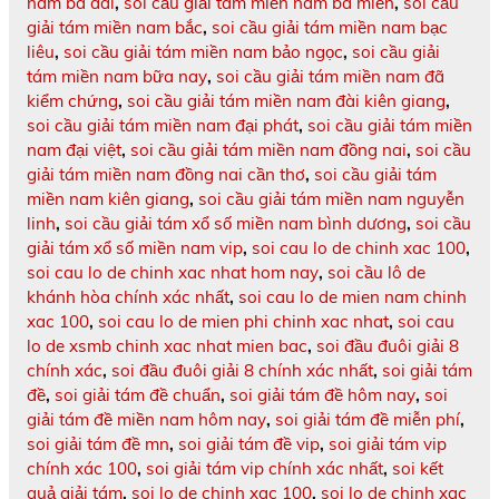
nam ba đài
,
soi cầu giải tám miền nam ba miền
,
soi cầu
giải tám miền nam bắc
,
soi cầu giải tám miền nam bạc
liêu
,
soi cầu giải tám miền nam bảo ngọc
,
soi cầu giải
tám miền nam bữa nay
,
soi cầu giải tám miền nam đã
kiểm chứng
,
soi cầu giải tám miền nam đài kiên giang
,
soi cầu giải tám miền nam đại phát
,
soi cầu giải tám miền
nam đại việt
,
soi cầu giải tám miền nam đồng nai
,
soi cầu
giải tám miền nam đồng nai cần thơ
,
soi cầu giải tám
miền nam kiên giang
,
soi cầu giải tám miền nam nguyễn
linh
,
soi cầu giải tám xổ số miền nam bình dương
,
soi cầu
giải tám xổ số miền nam vip
,
soi cau lo de chinh xac 100
,
soi cau lo de chinh xac nhat hom nay
,
soi cầu lô de
khánh hòa chính xác nhất
,
soi cau lo de mien nam chinh
xac 100
,
soi cau lo de mien phi chinh xac nhat
,
soi cau
lo de xsmb chinh xac nhat mien bac
,
soi đầu đuôi giải 8
chính xác
,
soi đầu đuôi giải 8 chính xác nhất
,
soi giải tám
đề
,
soi giải tám đề chuẩn
,
soi giải tám đề hôm nay
,
soi
giải tám đề miền nam hôm nay
,
soi giải tám đề miễn phí
,
soi giải tám đề mn
,
soi giải tám đề vip
,
soi giải tám vip
chính xác 100
,
soi giải tám vip chính xác nhất
,
soi kết
quả giải tám
,
soi lo de chinh xac 100
,
soi lo de chinh xac