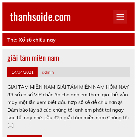
Skip
to
thanhsoide.com
content
Thẻ:
Xổ số chiều nay
giải tám miền nam
14/04/2021
admin
GIẢI TÁM MIỀN NAM GIẢI TÁM MIỀN NAM HÔM NAY
đã số có số VIP chắc ăn cho anh em tham gia thử vận
may một lần xem biết đâu hợp số sẽ dễ chịu hơn ạ!.
Đảm bảo lấy số của chúng tôi anh em phát tài ngay
sau tối nay nhé. cầu đẹp giải tám miền nam Chúng tôi
[…]