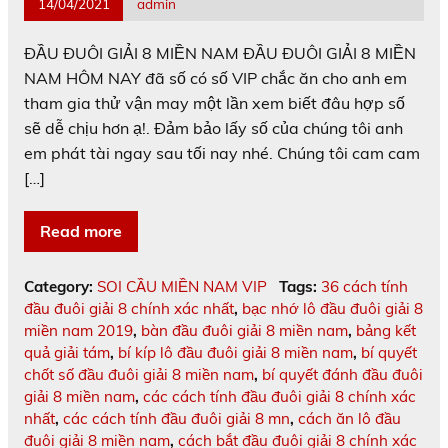
14/04/2021
admin
ĐẦU ĐUÔI GIẢI 8 MIỀN NAM ĐẦU ĐUÔI GIẢI 8 MIỀN
NAM HÔM NAY đã số có số VIP chắc ăn cho anh em
tham gia thử vận may một lần xem biết đâu hợp số
sẽ dễ chịu hơn ạ!. Đảm bảo lấy số của chúng tôi anh
em phát tài ngay sau tối nay nhé. Chúng tôi cam cam
[…]
Read more
Category:
SOI CẦU MIỀN NAM VIP
Tags:
36 cách tính
đầu đuôi giải 8 chính xác nhất
,
bạc nhớ lô đầu đuôi giải 8
miền nam 2019
,
bàn đầu đuôi giải 8 miền nam
,
bảng kết
quả giải tám
,
bí kíp lô đầu đuôi giải 8 miền nam
,
bí quyết
chốt số đầu đuôi giải 8 miền nam
,
bí quyết đánh đầu đuôi
giải 8 miền nam
,
các cách tính đầu đuôi giải 8 chính xác
nhất
,
các cách tính đầu đuôi giải 8 mn
,
cách ăn lô đầu
đuôi giải 8 miền nam
,
cách bắt đầu đuôi giải 8 chính xác