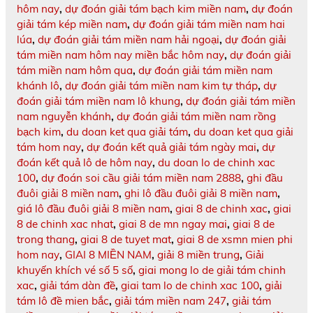
hôm nay
,
dự đoán giải tám bạch kim miền nam
,
dự đoán
giải tám kép miền nam
,
dự đoán giải tám miền nam hai
lúa
,
dự đoán giải tám miền nam hải ngoại
,
dự đoán giải
tám miền nam hôm nay miền bắc hôm nay
,
dự đoán giải
tám miền nam hôm qua
,
dự đoán giải tám miền nam
khánh lô
,
dự đoán giải tám miền nam kim tự tháp
,
dự
đoán giải tám miền nam lô khung
,
dự đoán giải tám miền
nam nguyễn khánh
,
dự đoán giải tám miền nam rồng
bạch kim
,
du doan ket qua giải tám
,
du doan ket qua giải
tám hom nay
,
dự đoán kết quả giải tám ngày mai
,
dự
đoán kết quả lô de hôm nay
,
du doan lo de chinh xac
100
,
dự đoán soi cầu giải tám miền nam 2888
,
ghi đầu
đuôi giải 8 miền nam
,
ghi lô đầu đuôi giải 8 miền nam
,
giá lô đầu đuôi giải 8 miền nam
,
giai 8 de chinh xac
,
giai
8 de chinh xac nhat
,
giai 8 de mn ngay mai
,
giai 8 de
trong thang
,
giai 8 de tuyet mat
,
giai 8 de xsmn mien phi
hom nay
,
GIAI 8 MIỀN NAM
,
giải 8 miền trung
,
Giải
khuyến khích vé số 5 số
,
giai mong lo de giải tám chinh
xac
,
giải tám dàn đề
,
giai tam lo de chinh xac 100
,
giải
tám lô đề mien bắc
,
giải tám miền nam 247
,
giải tám