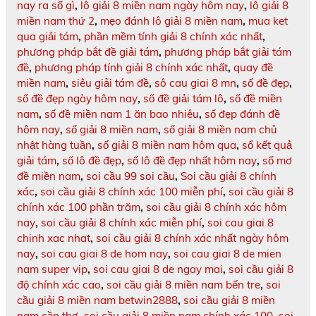
nay ra số gì
,
lô giải 8 miền nam ngày hôm nay
,
lô giải 8
miền nam thứ 2
,
mẹo đánh lô giải 8 miền nam
,
mua ket
qua giải tám
,
phần mềm tính giải 8 chính xác nhất
,
phương pháp bắt đề giải tám
,
phương pháp bắt giải tám
đề
,
phương pháp tính giải 8 chính xác nhất
,
quay đề
miền nam
,
siêu giải tám đề
,
sô cau giai 8 mn
,
số đề đẹp
,
số đề đẹp ngày hôm nay
,
số đề giải tám lô
,
số đề miền
nam
,
số đề miền nam 1 ăn bao nhiêu
,
số đẹp đánh đề
hôm nay
,
số giải 8 miền nam
,
số giải 8 miền nam chủ
nhật hàng tuần
,
số giải 8 miền nam hôm qua
,
sổ kết quả
giải tám
,
số lô đề đẹp
,
số lô đề đẹp nhất hôm nay
,
sổ mơ
đề miền nam
,
soi cầu 99 soi cầu
,
Soi cầu giải 8 chính
xác
,
soi cầu giải 8 chính xác 100 miễn phí
,
soi cầu giải 8
chính xác 100 phần trăm
,
soi cầu giải 8 chính xác hôm
nay
,
soi cầu giải 8 chính xác miễn phí
,
soi cau giai 8
chinh xac nhat
,
soi cầu giải 8 chính xác nhất ngày hôm
nay
,
soi cau giai 8 de hom nay
,
soi cau giai 8 de mien
nam super vip
,
soi cau giai 8 de ngay mai
,
soi cầu giải 8
độ chính xác cao
,
soi cầu giải 8 miền nam bến tre
,
soi
cầu giải 8 miền nam betwin2888
,
soi cầu giải 8 miền
nam cần thơ
,
soi cầu giải 8 miền nam chính xác 100
,
soi