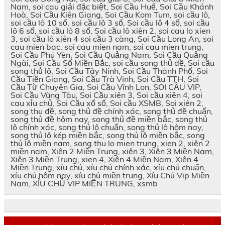
Nam, soi cau giải đặc biệt, Soi Cầu Huế, Soi Cầu Khánh
Hoà, Soi Cầu Kiên Giang, Soi Cầu Kom Tum, soi cầu lô,
soi cầu lô 10 số, soi cầu lô 3 số, Soi cầu lô 4 số, soi cầu
lô 6 số, soi cầu lô 8 số, Soi cầu lô xiên 2, soi cau lo xien
3, soi cầu lô xiên 4 soi cầu 3 càng, Soi Cầu Long An, soi
cau mien bac, soi cau mien nam, soi cau mien trung,
Soi Cầu Phú Yên, Soi Cầu Quảng Nam, Soi Cầu Quảng
Ngãi, Soi Cầu Số Miền Bắc, soi cầu song thủ đề, Soi cầu
song thủ lô, Soi Cầu Tây Ninh, Soi Cầu Thành Phố, Soi
Cầu Tiền Giang, Soi Cầu Trà Vinh, Soi Cầu TTH, Soi
Cầu Từ Chuyên Gia, Soi Cầu Vĩnh Lon, SOI CẦU VIP,
Soi Cầu Vũng Tàu, Soi Cầu xiên 3, Soi cầu xiên 4, soi
cau xỉu chủ, Soi Cầu xổ số, Soi cầu XSMB, Soi xiên 2,
song thu đề, song thủ đề chính xác, song thủ đề chuẩn,
song thủ đề hôm nay, song thủ đề miền bắc, song thủ
lô chính xác, song thủ lô chuẩn, song thủ lô hôm nay,
song thủ lô kép miền bắc, song thủ lô miền bắc, song
thủ lô miền nam, song thu lo mien trung, xien 2, xiên 2
miền nam, Xiên 2 Miền Trung, xiên 3, Xiên 3 Miền Nam,
Xiên 3 Miền Trung, xien 4, Xiên 4 Miền Nam, Xiên 4
Miền Trung, xỉu chủ, xỉu chủ chính xác, xỉu chủ chuẩn,
xỉu chủ hôm nay, xíu chủ miền trung, Xíu Chủ Vip Miền
Nam, XỈU CHỦ VIP MIỀN TRUNG, xsmb