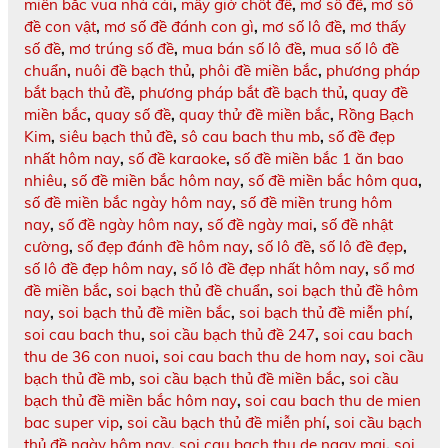
miền bắc vua nhà cái
,
mấy giờ chốt đề
,
mơ số đề
,
mơ số
đề con vật
,
mơ số đề đánh con gì
,
mơ số lô đề
,
mơ thấy
số đề
,
mơ trúng số đề
,
mua bán số lô đề
,
mua số lô đề
chuẩn
,
nuôi đề bạch thủ
,
phôi đề miền bắc
,
phương pháp
bắt bạch thủ đề
,
phương pháp bắt đề bạch thủ
,
quay đề
miền bắc
,
quay số đề
,
quay thử đề miền bắc
,
Rồng Bạch
Kim
,
siêu bạch thủ đề
,
sô cau bach thu mb
,
số đề đẹp
nhất hôm nay
,
số đề karaoke
,
số đề miền bắc 1 ăn bao
nhiêu
,
số đề miền bắc hôm nay
,
số đề miền bắc hôm qua
,
số đề miền bắc ngày hôm nay
,
số đề miền trung hôm
nay
,
số đề ngày hôm nay
,
số đề ngày mai
,
số đề nhật
cường
,
số đẹp đánh đề hôm nay
,
số lô đề
,
số lô đề đẹp
,
số lô đề đẹp hôm nay
,
số lô đề đẹp nhất hôm nay
,
sổ mơ
đề miền bắc
,
soi bạch thủ đề chuẩn
,
soi bạch thủ đề hôm
nay
,
soi bạch thủ đề miền bắc
,
soi bạch thủ đề miễn phí
,
soi cau bach thu
,
soi cầu bạch thủ đề 247
,
soi cau bach
thu de 36 con nuoi
,
soi cau bach thu de hom nay
,
soi cầu
bạch thủ đề mb
,
soi cầu bạch thủ đề miền bắc
,
soi cầu
bạch thủ đề miền bắc hôm nay
,
soi cau bach thu de mien
bac super vip
,
soi cầu bạch thủ đề miễn phí
,
soi cầu bạch
thủ đề ngày hôm nay
,
soi cau bach thu de ngay mai
,
soi