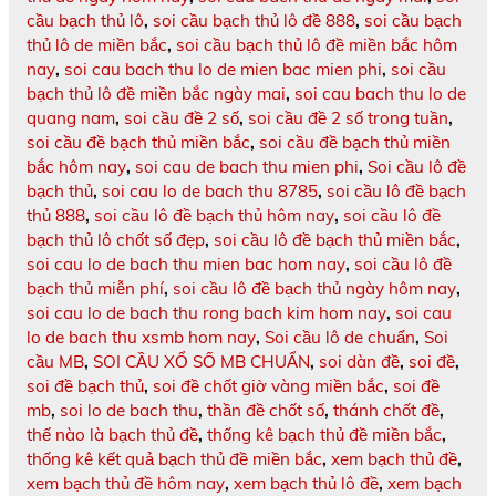
cầu bạch thủ lô
,
soi cầu bạch thủ lô đề 888
,
soi cầu bạch
thủ lô de miền bắc
,
soi cầu bạch thủ lô đề miền bắc hôm
nay
,
soi cau bach thu lo de mien bac mien phi
,
soi cầu
bạch thủ lô đề miền bắc ngày mai
,
soi cau bach thu lo de
quang nam
,
soi cầu đề 2 số
,
soi cầu đề 2 số trong tuần
,
soi cầu đề bạch thủ miền bắc
,
soi cầu đề bạch thủ miền
bắc hôm nay
,
soi cau de bach thu mien phi
,
Soi cầu lô đề
bạch thủ
,
soi cau lo de bach thu 8785
,
soi cầu lô đề bạch
thủ 888
,
soi cầu lô đề bạch thủ hôm nay
,
soi cầu lô đề
bạch thủ lô chốt số đẹp
,
soi cầu lô đề bạch thủ miền bắc
,
soi cau lo de bach thu mien bac hom nay
,
soi cầu lô đề
bạch thủ miễn phí
,
soi cầu lô đề bạch thủ ngày hôm nay
,
soi cau lo de bach thu rong bach kim hom nay
,
soi cau
lo de bach thu xsmb hom nay
,
Soi cầu lô de chuẩn
,
Soi
cầu MB
,
SOI CẦU XỔ SỐ MB CHUẨN
,
soi dàn đề
,
soi đề
,
soi đề bạch thủ
,
soi đề chốt giờ vàng miền bắc
,
soi đề
mb
,
soi lo de bach thu
,
thần đề chốt số
,
thánh chốt đề
,
thế nào là bạch thủ đề
,
thống kê bạch thủ đề miền bắc
,
thống kê kết quả bạch thủ đề miền bắc
,
xem bạch thủ đề
,
xem bạch thủ đề hôm nay
,
xem bạch thủ lô đề
,
xem bạch