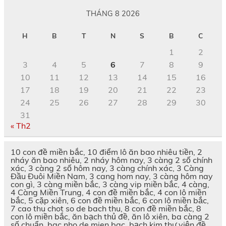
THÁNG 8 2026
H
B
T
N
S
B
C
1
2
3
4
5
6
7
8
9
10
11
12
13
14
15
16
17
18
19
20
21
22
23
24
25
26
27
28
29
30
31
« Th2
10 con đề miền bắc, 10 điểm lô ăn bao nhiêu tiền, 2
nháy ăn bao nhiêu, 2 nháy hôm nay, 3 càng 2 số chính
xác, 3 càng 2 số hôm nay, 3 càng chính xác, 3 Càng
Đầu Đuôi Miền Nam, 3 cang hom nay, 3 càng hôm nay
con gì, 3 càng miền bắc, 3 càng vip miền bắc, 4 càng,
4 Càng Miền Trung, 4 con đề miền bắc, 4 con lô miền
bắc, 5 cặp xiên, 6 con đề miền bắc, 6 con lô miền bắc,
7 cao thu chot so de bach thu, 8 con đề miền bắc, 8
con lô miền bắc, ăn bạch thủ đề, ăn lô xiên, ba càng 2
số chuẩn, bac nho de mien bac, bạch kim thư viện đề