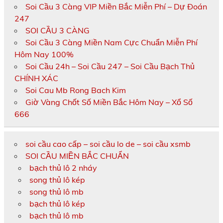
Soi Cầu 3 Càng VIP Miền Bắc Miễn Phí – Dự Đoán
247
SOI CẦU 3 CÀNG
Soi Cầu 3 Càng Miền Nam Cực Chuẩn Miễn Phí
Hôm Nay 100%
Soi Cầu 24h – Soi Cầu 247 – Soi Cầu Bạch Thủ
CHÍNH XÁC
Soi Cau Mb Rong Bach Kim
Giờ Vàng Chốt Số Miền Bắc Hôm Nay – Xổ Số
666
soi cầu cao cấp – soi cầu lo de – soi cầu xsmb
SOI CẦU MIỀN BẮC CHUẨN
bạch thủ lô 2 nháy
song thủ lô kép
song thủ lô mb
bạch thủ lô kép
bạch thủ lô mb