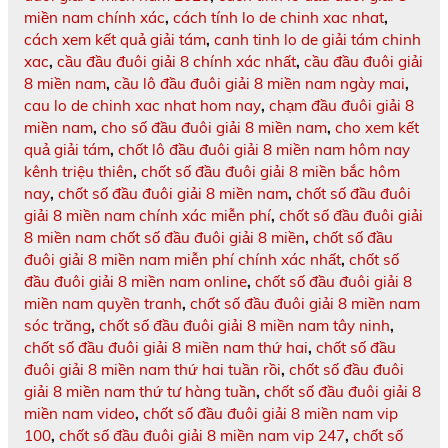
miền nam chính xác
,
cách tính lo de chinh xac nhat
,
cách xem kết quả giải tám
,
canh tinh lo de giải tám chinh
xac
,
cầu đầu đuôi giải 8 chính xác nhất
,
cầu đầu đuôi giải
8 miền nam
,
cầu lô đầu đuôi giải 8 miền nam ngày mai
,
cau lo de chinh xac nhat hom nay
,
chạm đầu đuôi giải 8
miền nam
,
cho số đầu đuôi giải 8 miền nam
,
cho xem kết
quả giải tám
,
chốt lô đầu đuôi giải 8 miền nam hôm nay
kênh triệu thiên
,
chốt số đầu đuôi giải 8 miền bắc hôm
nay
,
chốt số đầu đuôi giải 8 miền nam
,
chốt số đầu đuôi
giải 8 miền nam chính xác miễn phí
,
chốt số đầu đuôi giải
8 miền nam chốt số đầu đuôi giải 8 miền
,
chốt số đầu
đuôi giải 8 miền nam miễn phí chính xác nhất
,
chốt số
đầu đuôi giải 8 miền nam online
,
chốt số đầu đuôi giải 8
miền nam quyền tranh
,
chốt số đầu đuôi giải 8 miền nam
sóc trăng
,
chốt số đầu đuôi giải 8 miền nam tây ninh
,
chốt số đầu đuôi giải 8 miền nam thứ hai
,
chốt số đầu
đuôi giải 8 miền nam thứ hai tuần rồi
,
chốt số đầu đuôi
giải 8 miền nam thứ tư hàng tuần
,
chốt số đầu đuôi giải 8
miền nam video
,
chốt số đầu đuôi giải 8 miền nam vip
100
,
chốt số đầu đuôi giải 8 miền nam vip 247
,
chốt số