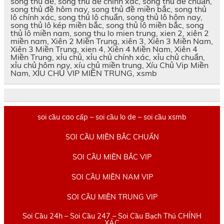
song thu đề, song thủ đề chính xác, song thủ đề chuẩn,
song thủ đề hôm nay, song thủ đề miền bắc, song thủ
lô chính xác, song thủ lô chuẩn, song thủ lô hôm nay,
song thủ lô kép miền bắc, song thủ lô miền bắc, song
thủ lô miền nam, song thu lo mien trung, xien 2, xiên 2
miền nam, Xiên 2 Miền Trung, xiên 3, Xiên 3 Miền Nam,
Xiên 3 Miền Trung, xien 4, Xiên 4 Miền Nam, Xiên 4
Miền Trung, xỉu chủ, xỉu chủ chính xác, xỉu chủ chuẩn,
xỉu chủ hôm nay, xíu chủ miền trung, Xíu Chủ Vip Miền
Nam, XỈU CHỦ VIP MIỀN TRUNG, xsmb
soi cầu cao cấp – soi cầu lo de – soi cầu xsmb
SOI CẦU MIỀN BẮC CHUẨN
SOI CẦU MIỀN BẮC VIP
SOI CẦU MIỀN NAM VIP
SOI CẦU MIỀN TRUNG VIP
Soi Cầu 24h – Soi Cầu 247 – Soi Cầu Bạch Thủ CHÍNH
XÁC