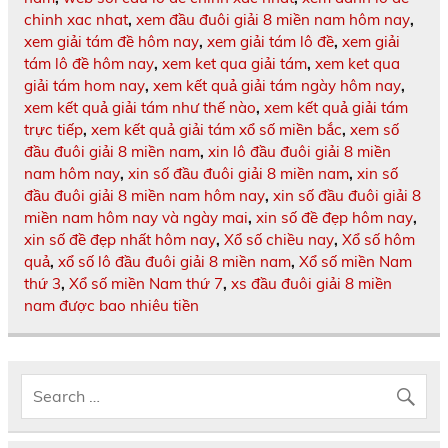
chinh xac nhat
,
xem đầu đuôi giải 8 miền nam hôm nay
,
xem giải tám đề hôm nay
,
xem giải tám lô đề
,
xem giải
tám lô đề hôm nay
,
xem ket qua giải tám
,
xem ket qua
giải tám hom nay
,
xem kết quả giải tám ngày hôm nay
,
xem kết quả giải tám như thế nào
,
xem kết quả giải tám
trực tiếp
,
xem kết quả giải tám xổ số miền bắc
,
xem số
đầu đuôi giải 8 miền nam
,
xin lô đầu đuôi giải 8 miền
nam hôm nay
,
xin số đầu đuôi giải 8 miền nam
,
xin số
đầu đuôi giải 8 miền nam hôm nay
,
xin số đầu đuôi giải 8
miền nam hôm nay và ngày mai
,
xin số đề đẹp hôm nay
,
xin số đề đẹp nhất hôm nay
,
Xổ số chiều nay
,
Xổ số hôm
quả
,
xổ số lô đầu đuôi giải 8 miền nam
,
Xổ số miền Nam
thứ 3
,
Xổ số miền Nam thứ 7
,
xs đầu đuôi giải 8 miền
nam được bao nhiêu tiền