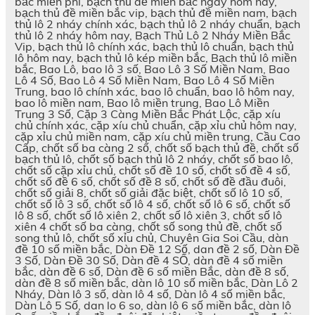
bắc miễn phí, bạch thủ đề miền bắc ngày hôm nay,
bạch thủ đề miền bắc vip, bạch thủ đề miền nam, bạch
thủ lô 2 nháy chính xác, bạch thủ lô 2 nháy chuẩn, bạch
thủ lô 2 nháy hôm nay, Bạch Thủ Lô 2 Nháy Miền Bắc
Vip, bạch thủ lô chính xác, bạch thủ lô chuẩn, bạch thủ
lô hôm nay, bạch thủ lô kép miền bắc, Bạch thủ lô miền
bắc, Bao Lô, bao lô 3 số, Bao Lô 3 Số Miền Nam, Bao
Lô 4 Số, Bao Lô 4 Số Miền Nam, Bao Lô 4 Số Miền
Trung, bao lô chính xác, bao lô chuẩn, bao lô hôm nay,
bao lô miền nam, Bao lô miền trung, Bao Lô Miền
Trung 3 Số, Cặp 3 Càng Miền Bắc Phát Lộc, cặp xíu
chủ chính xác, cặp xíu chủ chuẩn, cặp xỉu chủ hôm nay,
cặp xỉu chủ miền nam, cặp xíu chủ miền trung, Cầu Cao
Cấp, chốt số ba càng 2 số, chốt số bạch thủ đề, chốt số
bạch thủ lô, chốt số bạch thủ lô 2 nháy, chốt số bao lô,
chốt số cặp xỉu chủ, chốt số đề 10 số, chốt số đề 4 số,
chốt số đề 6 số, chốt số đề 8 số, chốt số đề đầu đuôi,
chốt số giải 8, chốt số giải đặc biệt, chốt số lô 10 số,
chốt số lô 3 số, chốt số lô 4 số, chốt số lô 6 số, chốt số
lô 8 số, chốt số lô xiên 2, chốt số lô xiên 3, chốt số lô
xiên 4 chốt số ba càng, chốt số song thủ đề, chốt số
song thủ lô, chốt số xỉu chủ, Chuyên Gia Soi Cầu, dàn
đề 10 số miền bắc, Dàn Đề 12 Số, dan đề 2 số, Dàn Đề
3 Số, Dàn Đề 30 Số, Dàn đề 4 SỐ, dàn đề 4 số miền
bắc, dàn đề 6 số, Dàn đề 6 số miền Bắc, dàn đề 8 số,
dàn đề 8 số miền bắc, dàn lô 10 số miền bắc, Dàn Lô 2
Nháy, Dàn lô 3 số, dàn lô 4 số, Dàn lô 4 số miền bắc,
Dàn Lô 5 Số, dan lo 6 so, dàn lô 6 số miền bắc, dàn lô