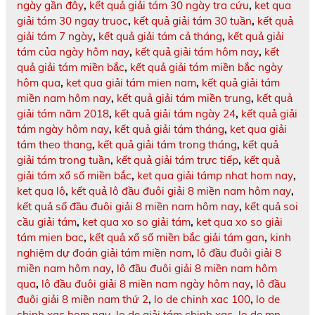
ngày gần đây
,
kết quả giải tám 30 ngày tra cứu
,
ket qua
giải tám 30 ngay truoc
,
kết quả giải tám 30 tuần
,
kết quả
giải tám 7 ngày
,
kết quả giải tám cả tháng
,
kết quả giải
tám của ngày hôm nay
,
kết quả giải tám hôm nay
,
kết
quả giải tám miền bắc
,
kết quả giải tám miền bắc ngày
hôm qua
,
ket qua giải tám mien nam
,
kết quả giải tám
miền nam hôm nay
,
kết quả giải tám miền trung
,
kết quả
giải tám năm 2018
,
kết quả giải tám ngày 24
,
kết quả giải
tám ngày hôm nay
,
kết quả giải tám tháng
,
ket qua giải
tám theo thang
,
kết quả giải tám trong tháng
,
kết quả
giải tám trong tuần
,
kết quả giải tám trực tiếp
,
kết quả
giải tám xổ số miền bắc
,
ket qua giải támp nhat hom nay
,
ket qua lô
,
kết quả lô đầu đuôi giải 8 miền nam hôm nay
,
kết quả số đầu đuôi giải 8 miền nam hôm nay
,
kết quả soi
cầu giải tám
,
ket qua xo so giải tám
,
ket qua xo so giải
tám mien bac
,
kết quả xổ số miền bắc giải tám gan
,
kinh
nghiệm dự đoán giải tám miền nam
,
lô đầu đuôi giải 8
miền nam hôm nay
,
lô đầu đuôi giải 8 miền nam hôm
qua
,
lô đầu đuôi giải 8 miền nam ngày hôm nay
,
lô đầu
đuôi giải 8 miền nam thứ 2
,
lo de chinh xac 100
,
lo de
chinh xac hom nay
,
lo de giải tám chinh xac
,
lo de mn