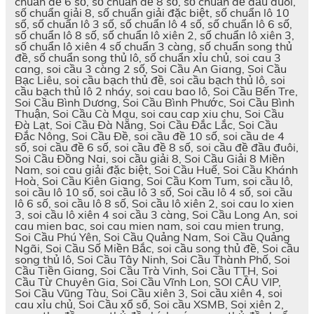
chuẩn đề 6 số, số chuẩn đề 8 số, số chuẩn đề đầu đuôi,
số chuẩn giải 8, số chuẩn giải đặc biệt, số chuẩn lô 10
số, số chuẩn lô 3 số, số chuẩn lô 4 số, số chuẩn lô 6 số,
số chuẩn lô 8 số, số chuẩn lô xiên 2, số chuẩn lô xiên 3,
số chuẩn lô xiên 4 số chuẩn 3 càng, số chuẩn song thủ
đề, số chuẩn song thủ lô, số chuẩn xỉu chủ, soi cau 3
cang, soi cầu 3 càng 2 số, Soi Cầu An Giang, Soi Cầu
Bạc Liêu, soi cầu bạch thủ đề, soi cầu bạch thủ lô, soi
cầu bạch thủ lô 2 nháy, soi cau bao lô, Soi Cầu Bến Tre,
Soi Cầu Bình Dương, Soi Cầu Bình Phước, Soi Cầu Bình
Thuận, Soi Cầu Cà Mau, soi cau cap xiu chu, Soi Cầu
Đà Lạt, Soi Cầu Đà Nẵng, Soi Cầu Đắc Lắc, Soi Cầu
Đắc Nông, Soi Cầu Đề, soi cầu đề 10 số, soi cầu de 4
số, soi cầu đề 6 số, soi cầu đề 8 số, soi cầu đề đầu đuôi,
Soi Cầu Đồng Nai, soi cầu giải 8, Soi Cầu Giải 8 Miền
Nam, soi cau giải đặc biệt, Soi Cầu Huế, Soi Cầu Khánh
Hoà, Soi Cầu Kiên Giang, Soi Cầu Kom Tum, soi cầu lô,
soi cầu lô 10 số, soi cầu lô 3 số, Soi cầu lô 4 số, soi cầu
lô 6 số, soi cầu lô 8 số, Soi cầu lô xiên 2, soi cau lo xien
3, soi cầu lô xiên 4 soi cầu 3 càng, Soi Cầu Long An, soi
cau mien bac, soi cau mien nam, soi cau mien trung,
Soi Cầu Phú Yên, Soi Cầu Quảng Nam, Soi Cầu Quảng
Ngãi, Soi Cầu Số Miền Bắc, soi cầu song thủ đề, Soi cầu
song thủ lô, Soi Cầu Tây Ninh, Soi Cầu Thành Phố, Soi
Cầu Tiền Giang, Soi Cầu Trà Vinh, Soi Cầu TTH, Soi
Cầu Từ Chuyên Gia, Soi Cầu Vĩnh Lon, SOI CẦU VIP,
Soi Cầu Vũng Tàu, Soi Cầu xiên 3, Soi cầu xiên 4, soi
cau xỉu chủ, Soi Cầu xổ số, Soi cầu XSMB, Soi xiên 2,