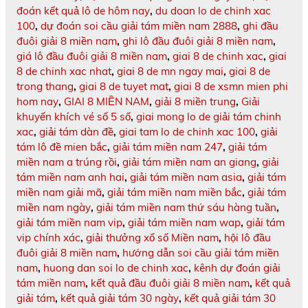
đoán kết quả lô de hôm nay
,
du doan lo de chinh xac
100
,
dự đoán soi cầu giải tám miền nam 2888
,
ghi đầu
đuôi giải 8 miền nam
,
ghi lô đầu đuôi giải 8 miền nam
,
giá lô đầu đuôi giải 8 miền nam
,
giai 8 de chinh xac
,
giai
8 de chinh xac nhat
,
giai 8 de mn ngay mai
,
giai 8 de
trong thang
,
giai 8 de tuyet mat
,
giai 8 de xsmn mien phi
hom nay
,
GIAI 8 MIỀN NAM
,
giải 8 miền trung
,
Giải
khuyến khích vé số 5 số
,
giai mong lo de giải tám chinh
xac
,
giải tám dàn đề
,
giai tam lo de chinh xac 100
,
giải
tám lô đề mien bắc
,
giải tám miền nam 247
,
giải tám
miền nam a trúng rồi
,
giải tám miền nam an giang
,
giải
tám miền nam anh hai
,
giải tám miền nam asia
,
giải tám
miền nam giải mã
,
giải tám miền nam miền bắc
,
giải tám
miền nam ngày
,
giải tám miền nam thứ sáu hàng tuần
,
giải tám miền nam vip
,
giải tám miền nam wap
,
giải tám
vip chính xác
,
giải thưởng xổ số Miền nam
,
hội lô đầu
đuôi giải 8 miền nam
,
hướng dẫn soi cầu giải tám miền
nam
,
huong dan soi lo de chinh xac
,
kênh dự đoán giải
tám miền nam
,
kết quả đầu đuôi giải 8 miền nam
,
kết quả
giải tám
,
kết quả giải tám 30 ngày
,
kết quả giải tám 30