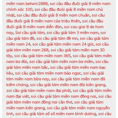
miền nam betwin2888
,
soi cầu đầu đuôi giải 8 miền nam
chính xác 100
,
soi cầu đầu đuôi giải 8 miền nam chủ
nhật
,
soi cầu đầu đuôi giải 8 miền nam chuẩn
,
soi cầu
đầu đuôi giải 8 miền nam của triệu thiên
,
soi cầu đầu
đuôi giải 8 miền nam diễn đàn
,
soi cau giai 8 de hom
nay
,
Soi cầu giải tám
,
soi cầu giải tám 3 miền nam
,
soi
cầu giải tám đề
,
soi cầu giải tám đề mn
,
soi cầu giải tám
miền nam 24
,
soi cầu giải tám miền nam 24 giờ
,
soi cầu
giải tám miền nam 268
,
soi cầu giải tám miền nam 30
tây
,
soi cầu giải tám miền nam 365
,
soi cầu giải tám miền
nam ba đài
,
soi cầu giải tám miền nam ba miền
,
soi cầu
giải tám miền nam bắc
,
soi cầu giải tám miền nam bạc
liêu
,
soi cầu giải tám miền nam bảo ngọc
,
soi cầu giải
tám miền nam bữa nay
,
soi cầu giải tám miền nam đã
kiểm chứng
,
soi cầu giải tám miền nam đài kiên giang
,
soi cầu giải tám miền nam đại phát
,
soi cầu giải tám miền
nam đại việt
,
soi cầu giải tám miền nam đồng nai
,
soi cầu
giải tám miền nam đồng nai cần thơ
,
soi cầu giải tám
miền nam kiên giang
,
soi cầu giải tám miền nam nguyễn
linh
,
soi cầu giải tám xổ số miền nam bình dương
,
soi cầu