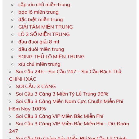
cặp xíu chủ miền trung
bao lô miền trung
đặc biệt miền trung
GIẢI TÁM MIỀN TRUNG
LÔ 3 SỐ MIỀN TRUNG
đầu đuôi giải 8 mt
đầu đuôi miền trung
SONG THỦ LÔ MIỀN TRUNG
xíu chủ miền trung
Soi Cầu 24h – Soi Cầu 247 – Soi Cầu Bạch Thủ
CHÍNH XÁC
SOI CẦU 3 CÀNG
Soi Cầu 3 Càng 3 Miền Tỷ Lệ Trúng 99%
Soi Cầu 3 Càng Miền Nam Cực Chuẩn Miễn Phí
Hôm Nay 100%
Soi Cầu 3 Càng VIP Miền Bắc Miễn Phí
Soi Cầu 3 Càng VIP Miền Bắc Miễn Phí – Dự Đoán
247
Soi Cầu Mb Chính Xác Miễn Phí Soi Cầu Lô Chính