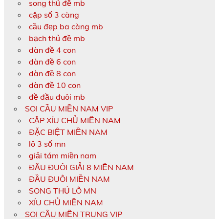
song thủ đề mb
cặp số 3 càng
cầu đẹp ba càng mb
bạch thủ đề mb
dàn đề 4 con
dàn đề 6 con
dàn đề 8 con
dàn đề 10 con
đề đầu đuôi mb
SOI CẦU MIỀN NAM VIP
CẶP XÍU CHỦ MIỀN NAM
ĐẶC BIỆT MIỀN NAM
lô 3 số mn
giải tám miền nam
ĐẦU ĐUÔI GIẢI 8 MIỀN NAM
ĐẦU ĐUÔI MIỀN NAM
SONG THỦ LÔ MN
XÍU CHỦ MIỀN NAM
SOI CẦU MIỀN TRUNG VIP