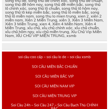
song thu đề, song thủ đề chính xác, song thủ đề chuẩn,
song thủ đề hôm nay, song thủ đề miền bắc, song thủ
lô chính xác, song thủ lô chuẩn, song thủ lô hôm nay,
song thủ lô kép miền bắc, song thủ lô miền bắc, song
thủ lô miền nam, song thu lo mien trung, xien 2, xiên 2
miền nam, Xiên 2 Miền Trung, xiên 3, Xiên 3 Miền Nam,
Xiên 3 Miền Trung, xien 4, Xiên 4 Miền Nam, Xiên 4
Miền Trung, xỉu chủ, xỉu chủ chính xác, xỉu chủ chuẩn,
xỉu chủ hôm nay, xíu chủ miền trung, Xíu Chủ Vip Miền
Nam, XỈU CHỦ VIP MIỀN TRUNG, xsmb
soi cầu cao cấp – soi cầu lo de – soi cầu xsmb
SOI CẦU MIỀN BẮC CHUẨN
SOI CẦU MIỀN BẮC VIP
SOI CẦU MIỀN NAM VIP
SOI CẦU MIỀN TRUNG VIP
Soi Cầu 24h – Soi Cầu 247 – Soi Cầu Bạch Thủ CHÍNH
XÁC