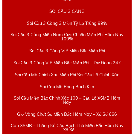
SOI CẦU 3 CÀNG
Soi Cầu 3 Càng 3 Miền Tỷ Lệ Trúng 99%
Soi Cầu 3 Càng Miền Nam Cực Chuẩn Miễn Phí Hôm Nay
100%
Soi Cầu 3 Càng VIP Miền Bắc Miễn Phí
Soi Cầu 3 Càng VIP Miền Bắc Miễn Phí – Dự Đoán 247
Soi Cầu Mb Chính Xác Miễn Phí Soi Cầu Lô Chính Xác
Soi Cau Mb Rong Bach Kim
Soi Cầu Miền Bắc Chính Xác 100 – Cầu Lô XSMB Hôm
Nay
Giờ Vàng Chốt Số Miền Bắc Hôm Nay – Xổ Số 666
Cau XSMB – Thống Kê Cầu Bạch Thủ Miền Bắc Hôm Nay
– Xổ Số