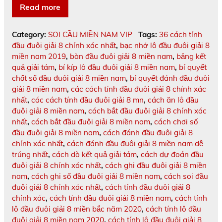
Read more
Category:
SOI CẦU MIỀN NAM VIP
Tags:
36 cách tính
đầu đuôi giải 8 chính xác nhất
,
bạc nhớ lô đầu đuôi giải 8
miền nam 2019
,
bàn đầu đuôi giải 8 miền nam
,
bảng kết
quả giải tám
,
bí kíp lô đầu đuôi giải 8 miền nam
,
bí quyết
chốt số đầu đuôi giải 8 miền nam
,
bí quyết đánh đầu đuôi
giải 8 miền nam
,
các cách tính đầu đuôi giải 8 chính xác
nhất
,
các cách tính đầu đuôi giải 8 mn
,
cách ăn lô đầu
đuôi giải 8 miền nam
,
cách bắt đầu đuôi giải 8 chính xác
nhất
,
cách bắt đầu đuôi giải 8 miền nam
,
cách chơi số
đầu đuôi giải 8 miền nam
,
cách đánh đầu đuôi giải 8
chính xác nhất
,
cách đánh đầu đuôi giải 8 miền nam dễ
trúng nhất
,
cách dò kết quả giải tám
,
cách dự đoán đầu
đuôi giải 8 chính xác nhất
,
cách ghi đầu đuôi giải 8 miền
nam
,
cách ghi số đầu đuôi giải 8 miền nam
,
cách soi đầu
đuôi giải 8 chính xác nhất
,
cách tính đầu đuôi giải 8
chính xác
,
cách tính đầu đuôi giải 8 miền nam
,
cách tính
lô đầu đuôi giải 8 miền bắc năm 2020
,
cách tính lô đầu
đuôi giải 8 miền nam 2020
,
cách tính lô đầu đuôi giải 8