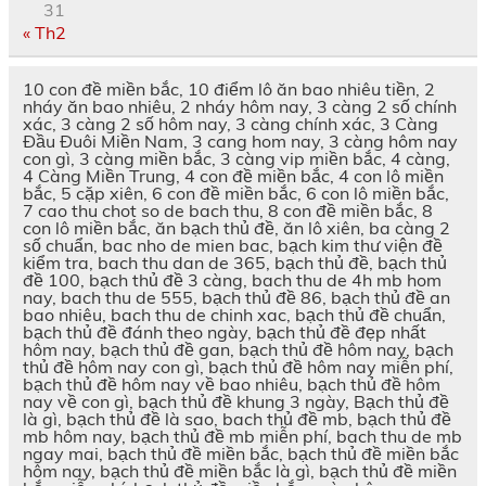
31
« Th2
10 con đề miền bắc, 10 điểm lô ăn bao nhiêu tiền, 2
nháy ăn bao nhiêu, 2 nháy hôm nay, 3 càng 2 số chính
xác, 3 càng 2 số hôm nay, 3 càng chính xác, 3 Càng
Đầu Đuôi Miền Nam, 3 cang hom nay, 3 càng hôm nay
con gì, 3 càng miền bắc, 3 càng vip miền bắc, 4 càng,
4 Càng Miền Trung, 4 con đề miền bắc, 4 con lô miền
bắc, 5 cặp xiên, 6 con đề miền bắc, 6 con lô miền bắc,
7 cao thu chot so de bach thu, 8 con đề miền bắc, 8
con lô miền bắc, ăn bạch thủ đề, ăn lô xiên, ba càng 2
số chuẩn, bac nho de mien bac, bạch kim thư viện đề
kiểm tra, bach thu dan de 365, bạch thủ đề, bạch thủ
đề 100, bạch thủ đề 3 càng, bach thu de 4h mb hom
nay, bach thu de 555, bạch thủ đề 86, bạch thủ đề an
bao nhiêu, bach thu de chinh xac, bạch thủ đề chuẩn,
bạch thủ đề đánh theo ngày, bạch thủ đề đẹp nhất
hôm nay, bạch thủ đề gan, bạch thủ đề hôm nay, bạch
thủ đề hôm nay con gì, bạch thủ đề hôm nay miễn phí,
bạch thủ đề hôm nay về bao nhiêu, bạch thủ đề hôm
nay về con gì, bạch thủ đề khung 3 ngày, Bạch thủ đề
là gì, bạch thủ đề là sao, bach thủ đề mb, bạch thủ đề
mb hôm nay, bạch thủ đề mb miễn phí, bach thu de mb
ngay mai, bạch thủ đề miền bắc, bạch thủ đề miền bắc
hôm nay, bạch thủ đề miền bắc là gì, bạch thủ đề miền