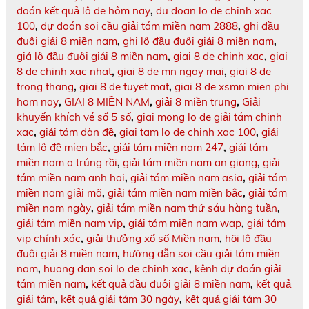
đoán kết quả lô de hôm nay
,
du doan lo de chinh xac
100
,
dự đoán soi cầu giải tám miền nam 2888
,
ghi đầu
đuôi giải 8 miền nam
,
ghi lô đầu đuôi giải 8 miền nam
,
giá lô đầu đuôi giải 8 miền nam
,
giai 8 de chinh xac
,
giai
8 de chinh xac nhat
,
giai 8 de mn ngay mai
,
giai 8 de
trong thang
,
giai 8 de tuyet mat
,
giai 8 de xsmn mien phi
hom nay
,
GIAI 8 MIỀN NAM
,
giải 8 miền trung
,
Giải
khuyến khích vé số 5 số
,
giai mong lo de giải tám chinh
xac
,
giải tám dàn đề
,
giai tam lo de chinh xac 100
,
giải
tám lô đề mien bắc
,
giải tám miền nam 247
,
giải tám
miền nam a trúng rồi
,
giải tám miền nam an giang
,
giải
tám miền nam anh hai
,
giải tám miền nam asia
,
giải tám
miền nam giải mã
,
giải tám miền nam miền bắc
,
giải tám
miền nam ngày
,
giải tám miền nam thứ sáu hàng tuần
,
giải tám miền nam vip
,
giải tám miền nam wap
,
giải tám
vip chính xác
,
giải thưởng xổ số Miền nam
,
hội lô đầu
đuôi giải 8 miền nam
,
hướng dẫn soi cầu giải tám miền
nam
,
huong dan soi lo de chinh xac
,
kênh dự đoán giải
tám miền nam
,
kết quả đầu đuôi giải 8 miền nam
,
kết quả
giải tám
,
kết quả giải tám 30 ngày
,
kết quả giải tám 30