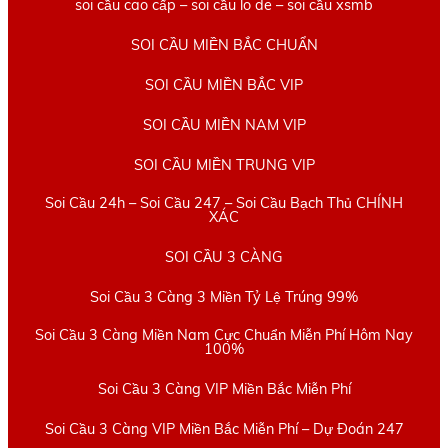
soi cầu cao cấp – soi cầu lo de – soi cầu xsmb
SOI CẦU MIỀN BẮC CHUẨN
SOI CẦU MIỀN BẮC VIP
SOI CẦU MIỀN NAM VIP
SOI CẦU MIỀN TRUNG VIP
Soi Cầu 24h – Soi Cầu 247 – Soi Cầu Bạch Thủ CHÍNH
XÁC
SOI CẦU 3 CÀNG
Soi Cầu 3 Càng 3 Miền Tỷ Lệ Trúng 99%
Soi Cầu 3 Càng Miền Nam Cực Chuẩn Miễn Phí Hôm Nay
100%
Soi Cầu 3 Càng VIP Miền Bắc Miễn Phí
Soi Cầu 3 Càng VIP Miền Bắc Miễn Phí – Dự Đoán 247