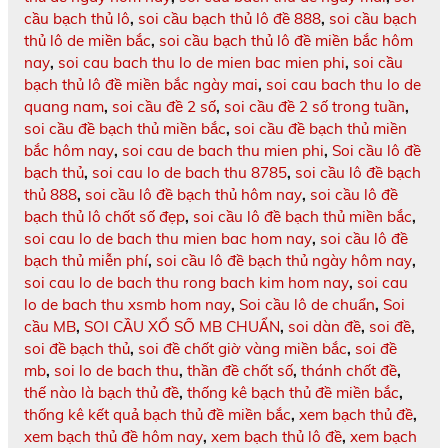
cầu bạch thủ lô
,
soi cầu bạch thủ lô đề 888
,
soi cầu bạch
thủ lô de miền bắc
,
soi cầu bạch thủ lô đề miền bắc hôm
nay
,
soi cau bach thu lo de mien bac mien phi
,
soi cầu
bạch thủ lô đề miền bắc ngày mai
,
soi cau bach thu lo de
quang nam
,
soi cầu đề 2 số
,
soi cầu đề 2 số trong tuần
,
soi cầu đề bạch thủ miền bắc
,
soi cầu đề bạch thủ miền
bắc hôm nay
,
soi cau de bach thu mien phi
,
Soi cầu lô đề
bạch thủ
,
soi cau lo de bach thu 8785
,
soi cầu lô đề bạch
thủ 888
,
soi cầu lô đề bạch thủ hôm nay
,
soi cầu lô đề
bạch thủ lô chốt số đẹp
,
soi cầu lô đề bạch thủ miền bắc
,
soi cau lo de bach thu mien bac hom nay
,
soi cầu lô đề
bạch thủ miễn phí
,
soi cầu lô đề bạch thủ ngày hôm nay
,
soi cau lo de bach thu rong bach kim hom nay
,
soi cau
lo de bach thu xsmb hom nay
,
Soi cầu lô de chuẩn
,
Soi
cầu MB
,
SOI CẦU XỔ SỐ MB CHUẨN
,
soi dàn đề
,
soi đề
,
soi đề bạch thủ
,
soi đề chốt giờ vàng miền bắc
,
soi đề
mb
,
soi lo de bach thu
,
thần đề chốt số
,
thánh chốt đề
,
thế nào là bạch thủ đề
,
thống kê bạch thủ đề miền bắc
,
thống kê kết quả bạch thủ đề miền bắc
,
xem bạch thủ đề
,
xem bạch thủ đề hôm nay
,
xem bạch thủ lô đề
,
xem bạch