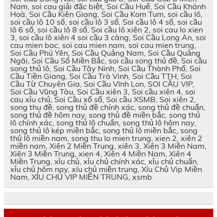
Nam, soi cau giải đặc biệt, Soi Cầu Huế, Soi Cầu Khánh
Hoà, Soi Cầu Kiên Giang, Soi Cầu Kom Tum, soi cầu lô,
soi cầu lô 10 số, soi cầu lô 3 số, Soi cầu lô 4 số, soi cầu
lô 6 số, soi cầu lô 8 số, Soi cầu lô xiên 2, soi cau lo xien
3, soi cầu lô xiên 4 soi cầu 3 càng, Soi Cầu Long An, soi
cau mien bac, soi cau mien nam, soi cau mien trung,
Soi Cầu Phú Yên, Soi Cầu Quảng Nam, Soi Cầu Quảng
Ngãi, Soi Cầu Số Miền Bắc, soi cầu song thủ đề, Soi cầu
song thủ lô, Soi Cầu Tây Ninh, Soi Cầu Thành Phố, Soi
Cầu Tiền Giang, Soi Cầu Trà Vinh, Soi Cầu TTH, Soi
Cầu Từ Chuyên Gia, Soi Cầu Vĩnh Lon, SOI CẦU VIP,
Soi Cầu Vũng Tàu, Soi Cầu xiên 3, Soi cầu xiên 4, soi
cau xỉu chủ, Soi Cầu xổ số, Soi cầu XSMB, Soi xiên 2,
song thu đề, song thủ đề chính xác, song thủ đề chuẩn,
song thủ đề hôm nay, song thủ đề miền bắc, song thủ
lô chính xác, song thủ lô chuẩn, song thủ lô hôm nay,
song thủ lô kép miền bắc, song thủ lô miền bắc, song
thủ lô miền nam, song thu lo mien trung, xien 2, xiên 2
miền nam, Xiên 2 Miền Trung, xiên 3, Xiên 3 Miền Nam,
Xiên 3 Miền Trung, xien 4, Xiên 4 Miền Nam, Xiên 4
Miền Trung, xỉu chủ, xỉu chủ chính xác, xỉu chủ chuẩn,
xỉu chủ hôm nay, xíu chủ miền trung, Xíu Chủ Vip Miền
Nam, XỈU CHỦ VIP MIỀN TRUNG, xsmb