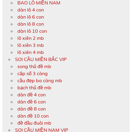
BAO LÔ MIỀN NAM
dàn lô 4 con
dàn lô 6 con
dàn lô 8 con
dàn lô 10 con
lô xiên 2 mb
lô xiên 3 mb
lô xiên 4 mb
SOI CẦU MIỀN BẮC VIP
song thủ đề mb
cặp số 3 càng
cầu đẹp ba càng mb
bạch thủ đề mb
dàn đề 4 con
dàn đề 6 con
dàn đề 8 con
dàn đề 10 con
đề đầu đuôi mb
SOI CẦU MIỀN NAM VIP