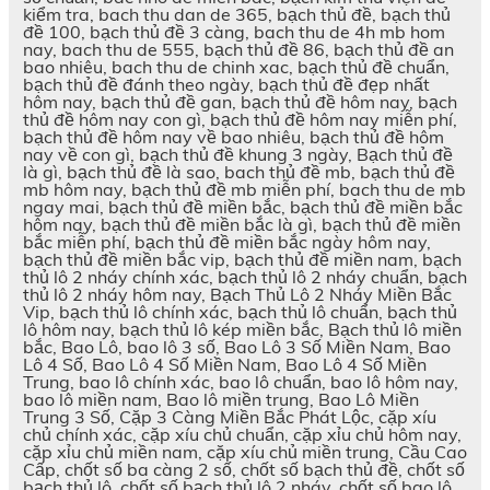
kiểm tra, bach thu dan de 365, bạch thủ đề, bạch thủ
đề 100, bạch thủ đề 3 càng, bach thu de 4h mb hom
nay, bach thu de 555, bạch thủ đề 86, bạch thủ đề an
bao nhiêu, bach thu de chinh xac, bạch thủ đề chuẩn,
bạch thủ đề đánh theo ngày, bạch thủ đề đẹp nhất
hôm nay, bạch thủ đề gan, bạch thủ đề hôm nay, bạch
thủ đề hôm nay con gì, bạch thủ đề hôm nay miễn phí,
bạch thủ đề hôm nay về bao nhiêu, bạch thủ đề hôm
nay về con gì, bạch thủ đề khung 3 ngày, Bạch thủ đề
là gì, bạch thủ đề là sao, bach thủ đề mb, bạch thủ đề
mb hôm nay, bạch thủ đề mb miễn phí, bach thu de mb
ngay mai, bạch thủ đề miền bắc, bạch thủ đề miền bắc
hôm nay, bạch thủ đề miền bắc là gì, bạch thủ đề miền
bắc miễn phí, bạch thủ đề miền bắc ngày hôm nay,
bạch thủ đề miền bắc vip, bạch thủ đề miền nam, bạch
thủ lô 2 nháy chính xác, bạch thủ lô 2 nháy chuẩn, bạch
thủ lô 2 nháy hôm nay, Bạch Thủ Lô 2 Nháy Miền Bắc
Vip, bạch thủ lô chính xác, bạch thủ lô chuẩn, bạch thủ
lô hôm nay, bạch thủ lô kép miền bắc, Bạch thủ lô miền
bắc, Bao Lô, bao lô 3 số, Bao Lô 3 Số Miền Nam, Bao
Lô 4 Số, Bao Lô 4 Số Miền Nam, Bao Lô 4 Số Miền
Trung, bao lô chính xác, bao lô chuẩn, bao lô hôm nay,
bao lô miền nam, Bao lô miền trung, Bao Lô Miền
Trung 3 Số, Cặp 3 Càng Miền Bắc Phát Lộc, cặp xíu
chủ chính xác, cặp xíu chủ chuẩn, cặp xỉu chủ hôm nay,
cặp xỉu chủ miền nam, cặp xíu chủ miền trung, Cầu Cao
Cấp, chốt số ba càng 2 số, chốt số bạch thủ đề, chốt số
bạch thủ lô, chốt số bạch thủ lô 2 nháy, chốt số bao lô,