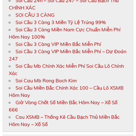
Soi Cầu 24h – Soi Cầu 247 – Soi Cầu Bạch Thủ
CHÍNH XÁC
SOI CẦU 3 CÀNG
Soi Cầu 3 Càng 3 Miền Tỷ Lệ Trúng 99%
Soi Cầu 3 Càng Miền Nam Cực Chuẩn Miễn Phí
Hôm Nay 100%
Soi Cầu 3 Càng VIP Miền Bắc Miễn Phí
Soi Cầu 3 Càng VIP Miền Bắc Miễn Phí – Dự Đoán
247
Soi Cầu Mb Chính Xác Miễn Phí Soi Cầu Lô Chính
Xác
Soi Cau Mb Rong Bach Kim
Soi Cầu Miền Bắc Chính Xác 100 – Cầu Lô XSMB
Hôm Nay
Giờ Vàng Chốt Số Miền Bắc Hôm Nay – Xổ Số
666
Cau XSMB – Thống Kê Cầu Bạch Thủ Miền Bắc
Hôm Nay – Xổ Số