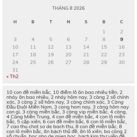
THÁNG 8 2026
H
B
T
N
S
B
C
1
2
3
4
5
6
7
8
9
10
11
12
13
14
15
16
17
18
19
20
21
22
23
24
25
26
27
28
29
30
31
« Th2
10 con đề miền bắc, 10 điểm lô ăn bao nhiêu tiền, 2
nháy ăn bao nhiêu, 2 nháy hôm nay, 3 càng 2 số chính
xác, 3 càng 2 số hôm nay, 3 càng chính xác, 3 Càng
Đầu Đuôi Miền Nam, 3 cang hom nay, 3 càng hôm nay
con gì, 3 càng miền bắc, 3 càng vip miền bắc, 4 càng,
4 Càng Miền Trung, 4 con đề miền bắc, 4 con lô miền
bắc, 5 cặp xiên, 6 con đề miền bắc, 6 con lô miền bắc,
7 cao thu chot so de bach thu, 8 con đề miền bắc, 8
con lô miền bắc, ăn bạch thủ đề, ăn lô xiên, ba càng 2
số chuẩn, bac nho de mien bac, bạch kim thư viện đề