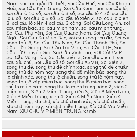
Nam, soi cau giải đặc biệt, Soi Cầu Huế, Soi Cầu Khánh
Hoà, Soi Cầu Kiên Giang, Soi Cầu Kom Tum, soi cầu lô,
soi cầu lô 10 số, soi cầu lô 3 số, Soi cầu lô 4 số, soi cầu
lô 6 số, soi cầu lô 8 số, Soi cầu lô xiên 2, soi cau lo xien
3, soi cầu lô xiên 4 soi cầu 3 càng, Soi Cầu Long An, soi
cau mien bac, soi cau mien nam, soi cau mien trung,
Soi Cầu Phú Yên, Soi Cầu Quảng Nam, Soi Cầu Quảng
Ngãi, Soi Cầu Số Miền Bắc, soi cầu song thủ đề, Soi cầu
song thủ lô, Soi Cầu Tây Ninh, Soi Cầu Thành Phố, Soi
Cầu Tiền Giang, Soi Cầu Trà Vinh, Soi Cầu TTH, Soi
Cầu Từ Chuyên Gia, Soi Cầu Vĩnh Lon, SOI CẦU VIP,
Soi Cầu Vũng Tàu, Soi Cầu xiên 3, Soi cầu xiên 4, soi
cau xỉu chủ, Soi Cầu xổ số, Soi cầu XSMB, Soi xiên 2,
song thu đề, song thủ đề chính xác, song thủ đề chuẩn,
song thủ đề hôm nay, song thủ đề miền bắc, song thủ
lô chính xác, song thủ lô chuẩn, song thủ lô hôm nay,
song thủ lô kép miền bắc, song thủ lô miền bắc, song
thủ lô miền nam, song thu lo mien trung, xien 2, xiên 2
miền nam, Xiên 2 Miền Trung, xiên 3, Xiên 3 Miền Nam,
Xiên 3 Miền Trung, xien 4, Xiên 4 Miền Nam, Xiên 4
Miền Trung, xỉu chủ, xỉu chủ chính xác, xỉu chủ chuẩn,
xỉu chủ hôm nay, xíu chủ miền trung, Xíu Chủ Vip Miền
Nam, XỈU CHỦ VIP MIỀN TRUNG, xsmb