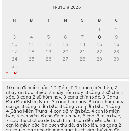
THÁNG 8 2026
H
B
T
N
S
B
C
1
2
3
4
5
6
7
8
9
10
11
12
13
14
15
16
17
18
19
20
21
22
23
24
25
26
27
28
29
30
31
« Th2
10 con đề miền bắc, 10 điểm lô ăn bao nhiêu tiền, 2
nháy ăn bao nhiêu, 2 nháy hôm nay, 3 càng 2 số chính
xác, 3 càng 2 số hôm nay, 3 càng chính xác, 3 Càng
Đầu Đuôi Miền Nam, 3 cang hom nay, 3 càng hôm nay
con gì, 3 càng miền bắc, 3 càng vip miền bắc, 4 càng,
4 Càng Miền Trung, 4 con đề miền bắc, 4 con lô miền
bắc, 5 cặp xiên, 6 con đề miền bắc, 6 con lô miền bắc,
7 cao thu chot so de bach thu, 8 con đề miền bắc, 8
con lô miền bắc, ăn bạch thủ đề, ăn lô xiên, ba càng 2
số chuẩn, bac nho de mien bac, bạch kim thư viện đề