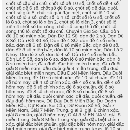
chốt số cặp xỉu chủ, chốt số đề 10 số, chốt số đề 4 số,
chốt số đề 6 số, chốt số đề 8 số, chốt số đề đầu đuôi,
chốt số giải 8, chốt số giải đặc biệt, chốt số lô 10 số,
chốt số lô 3 số, chốt số lô 4 số, chốt số lô 6 số, chốt số
lô 8 số, chốt số lô xiên 2, chốt số lô xiên 3, chốt số lô
xiên 4 chốt số ba càng, chốt số song thủ đề, chốt số
song thủ lô, chốt số xỉu chủ, Chuyên Gia Soi Cầu, dàn
đề 10 số miền bắc, Dàn Đề 12 Số, dan đề 2 số, Dàn Đề
3 Số, Dàn Đề 30 Số, Dàn đề 4 SỐ, dàn đề 4 số miền
bắc, dàn đề 6 số, Dàn đề 6 số miền Bắc, dàn đề 8 số,
dàn đề 8 số miền bắc, dàn lô 10 số miền bắc, Dàn Lô 2
Nháy, Dàn lô 3 số, dàn lô 4 số, Dàn lô 4 số miền bắc,
Dàn Lô 5 Số, dan lo 6 so, dàn lô 6 số miền bắc, dàn lô
8 số miền bắc, đầu đuôi đặc biệt miền trung, đầu đuôi
giải 8 miền nam, đầu đuôi giải 8 miền trung, đầu đuôi
giải đặc biệt miền nam, Đầu Đuôi Miền Nam, Đầu Đuôi
Miền Trung, đề 10 số chính xác, đề 10 số chuẩn, đề 10
số hôm nay, đề 4 số chính xác, đề 4 số chuẩn, đề 4 số
hôm nay, đề 6 số chính xác, đề 6 số chuẩn, đề 6 số
hôm nay, đề 8 số chính xác, đề 8 số chuẩn, đề 8 số
hôm nay, đề đầu đuôi chính xác, đề đầu đuôi chuẩn, đề
đầu đuôi hôm nay, Đề Đầu Đuôi Miền Bắc, Dự Đoán
Miền Bắc, Dự Đoán Soi Cầu, Dự Đoán Xổ Số, Giải 7
Miền Nam, Giải 7 Miền Trung, giải 8, giải 8 chính xác,
giải 8 chuẩn, giải 8 hôm nay, GIAI 8 MIỀN NAM, giải 8
miền trung, Giải 8 Miền Trung Vip, giải đặc biệt chính
xác, giải đặc biệt chuẩn, giải đặc biệt hôm nay, giải đặc
biệt miền nam, giải đặc biệt miền trung, kqxs, lô 10 số