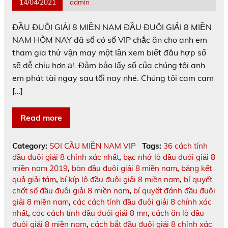
14/04/2021
admin
ĐẦU ĐUÔI GIẢI 8 MIỀN NAM ĐẦU ĐUÔI GIẢI 8 MIỀN
NAM HÔM NAY đã số có số VIP chắc ăn cho anh em
tham gia thử vận may một lần xem biết đâu hợp số
sẽ dễ chịu hơn ạ!. Đảm bảo lấy số của chúng tôi anh
em phát tài ngay sau tối nay nhé. Chúng tôi cam cam
[…]
Read more
Category:
SOI CẦU MIỀN NAM VIP
Tags:
36 cách tính
đầu đuôi giải 8 chính xác nhất
,
bạc nhớ lô đầu đuôi giải 8
miền nam 2019
,
bàn đầu đuôi giải 8 miền nam
,
bảng kết
quả giải tám
,
bí kíp lô đầu đuôi giải 8 miền nam
,
bí quyết
chốt số đầu đuôi giải 8 miền nam
,
bí quyết đánh đầu đuôi
giải 8 miền nam
,
các cách tính đầu đuôi giải 8 chính xác
nhất
,
các cách tính đầu đuôi giải 8 mn
,
cách ăn lô đầu
đuôi giải 8 miền nam
,
cách bắt đầu đuôi giải 8 chính xác