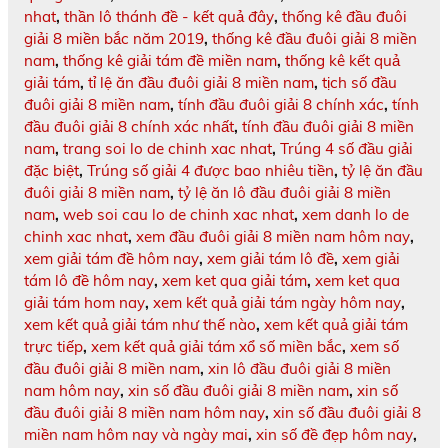
nhat
,
thần lô thánh đề - kết quả đây
,
thống kê đầu đuôi
giải 8 miền bắc năm 2019
,
thống kê đầu đuôi giải 8 miền
nam
,
thống kê giải tám đề miền nam
,
thống kê kết quả
giải tám
,
tỉ lệ ăn đầu đuôi giải 8 miền nam
,
tịch số đầu
đuôi giải 8 miền nam
,
tính đầu đuôi giải 8 chính xác
,
tính
đầu đuôi giải 8 chính xác nhất
,
tính đầu đuôi giải 8 miền
nam
,
trang soi lo de chinh xac nhat
,
Trúng 4 số đầu giải
đặc biệt
,
Trúng số giải 4 được bao nhiêu tiền
,
tỷ lệ ăn đầu
đuôi giải 8 miền nam
,
tỷ lệ ăn lô đầu đuôi giải 8 miền
nam
,
web soi cau lo de chinh xac nhat
,
xem danh lo de
chinh xac nhat
,
xem đầu đuôi giải 8 miền nam hôm nay
,
xem giải tám đề hôm nay
,
xem giải tám lô đề
,
xem giải
tám lô đề hôm nay
,
xem ket qua giải tám
,
xem ket qua
giải tám hom nay
,
xem kết quả giải tám ngày hôm nay
,
xem kết quả giải tám như thế nào
,
xem kết quả giải tám
trực tiếp
,
xem kết quả giải tám xổ số miền bắc
,
xem số
đầu đuôi giải 8 miền nam
,
xin lô đầu đuôi giải 8 miền
nam hôm nay
,
xin số đầu đuôi giải 8 miền nam
,
xin số
đầu đuôi giải 8 miền nam hôm nay
,
xin số đầu đuôi giải 8
miền nam hôm nay và ngày mai
,
xin số đề đẹp hôm nay
,