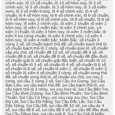
chính xác, lô 10 số chuẩn, lô 10 số hôm nay, lô 3 số
chính xác, lô 3 số chuẩn, lô 3 số hôm nay, lô 3 số miền
nam, lô 3 số miền trung, lô 4 số chính xác, lô 4 số
chuẩn, lô 4 số hôm nay, lô 6 số chính xác, lô 6 số chuẩn,
lô 6 số hôm nay, lô 8 số chính xác, lô 8 số chuẩn, lô 8 số
hôm nay, lô xiên 2 chính xác, lô xiên 2 chuẩn, lô xiên 2
hôm nay, lô xiên 2 miền bắc, lô xiên 3 chính xác, Lô
xiên 3 chuẩn, lô xiên 3 hôm nay, lô xiên 3 miền bắc, lô
xiên 4 ba càng chuẩn, lô xiên 4 chính xác, Lô xiên 4
hôm nay, lô xiên 4 miền bắc, Miền Bắc, số chuẩn 3
càng 2 số, số chuẩn bạch thủ đề, số chuẩn bạch thủ lô,
số chuẩn bạch thủ lô 2 nháy, số chuẩn bao lô, số chuẩn
cặp xỉu chủ, số chuẩn đề 10 số, số chuẩn đề 4 số, số
chuẩn đề 6 số, số chuẩn đề 8 số, số chuẩn đề đầu đuôi,
số chuẩn giải 8, số chuẩn giải đặc biệt, số chuẩn lô 10
số, số chuẩn lô 3 số, số chuẩn lô 4 số, số chuẩn lô 6 số,
số chuẩn lô 8 số, số chuẩn lô xiên 2, số chuẩn lô xiên 3,
số chuẩn lô xiên 4 số chuẩn 3 càng, số chuẩn song thủ
đề, số chuẩn song thủ lô, số chuẩn xỉu chủ, soi cau 3
cang, soi cầu 3 càng 2 số, Soi Cầu An Giang, Soi Cầu
Bạc Liêu, soi cầu bạch thủ đề, soi cầu bạch thủ lô, soi
cầu bạch thủ lô 2 nháy, soi cau bao lô, Soi Cầu Bến Tre,
Soi Cầu Bình Dương, Soi Cầu Bình Phước, Soi Cầu Bình
Thuận, Soi Cầu Cà Mau, soi cau cap xiu chu, Soi Cầu
Đà Lạt, Soi Cầu Đà Nẵng, Soi Cầu Đắc Lắc, Soi Cầu
Đắc Nông, Soi Cầu Đề, soi cầu đề 10 số, soi cầu de 4
số, soi cầu đề 6 số, soi cầu đề 8 số, soi cầu đề đầu đuôi,
Soi Cầu Đồng Nai, soi cầu giải 8, Soi Cầu Giải 8 Miền