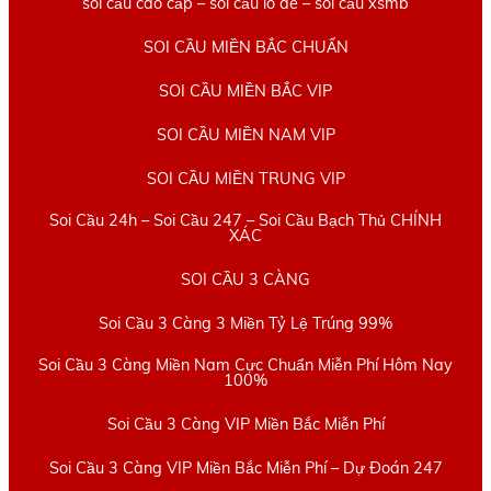
soi cầu cao cấp – soi cầu lo de – soi cầu xsmb
SOI CẦU MIỀN BẮC CHUẨN
SOI CẦU MIỀN BẮC VIP
SOI CẦU MIỀN NAM VIP
SOI CẦU MIỀN TRUNG VIP
Soi Cầu 24h – Soi Cầu 247 – Soi Cầu Bạch Thủ CHÍNH
XÁC
SOI CẦU 3 CÀNG
Soi Cầu 3 Càng 3 Miền Tỷ Lệ Trúng 99%
Soi Cầu 3 Càng Miền Nam Cực Chuẩn Miễn Phí Hôm Nay
100%
Soi Cầu 3 Càng VIP Miền Bắc Miễn Phí
Soi Cầu 3 Càng VIP Miền Bắc Miễn Phí – Dự Đoán 247