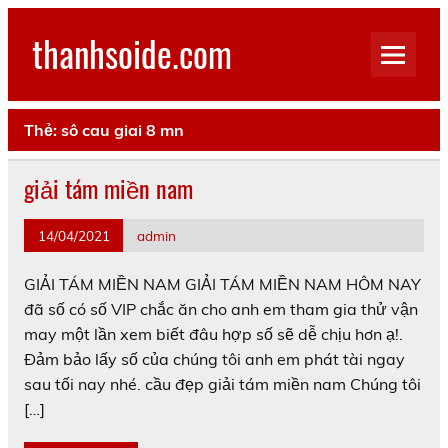
Skip
to
thanhsoide.com
content
Thẻ:
sô cau giai 8 mn
giải tám miền nam
14/04/2021
admin
GIẢI TÁM MIỀN NAM GIẢI TÁM MIỀN NAM HÔM NAY
đã số có số VIP chắc ăn cho anh em tham gia thử vận
may một lần xem biết đâu hợp số sẽ dễ chịu hơn ạ!.
Đảm bảo lấy số của chúng tôi anh em phát tài ngay
sau tối nay nhé. cầu đẹp giải tám miền nam Chúng tôi
[…]