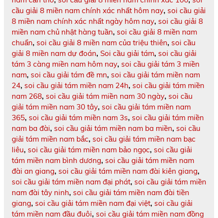
cầu giải 8 miền nam chính xác nhất hôm nay
,
soi cầu giải
8 miền nam chính xác nhất ngày hôm nay
,
soi cầu giải 8
miền nam chủ nhật hàng tuần
,
soi cầu giải 8 miền nam
chuẩn
,
soi cầu giải 8 miền nam của triệu thiên
,
soi cầu
giải 8 miền nam dự đoán
,
Soi cầu giải tám
,
soi cầu giải
tám 3 càng miền nam hôm nay
,
soi cầu giải tám 3 miền
nam
,
soi cầu giải tám đề mn
,
soi cầu giải tám miền nam
24
,
soi cầu giải tám miền nam 24h
,
soi cầu giải tám miền
nam 268
,
soi cầu giải tám miền nam 30 ngày
,
soi cầu
giải tám miền nam 30 tây
,
soi cầu giải tám miền nam
365
,
soi cầu giải tám miền nam 3s
,
soi cầu giải tám miền
nam ba đài
,
soi cầu giải tám miền nam ba miền
,
soi cầu
giải tám miền nam bắc
,
soi cầu giải tám miền nam bạc
liêu
,
soi cầu giải tám miền nam bảo ngọc
,
soi cầu giải
tám miền nam bình dương
,
soi cầu giải tám miền nam
đài an giang
,
soi cầu giải tám miền nam đài kiên giang
,
soi cầu giải tám miền nam đại phát
,
soi cầu giải tám miền
nam đài tây ninh
,
soi cầu giải tám miền nam đài tiền
giang
,
soi cầu giải tám miền nam đại việt
,
soi cầu giải
tám miền nam đầu đuôi
,
soi cầu giải tám miền nam đồng