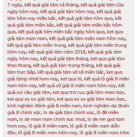
7 ngày
,
kết quả giải tám cả tháng
,
kết quả giải tám của
ngày hôm nay
,
kết quả giải tám hôm nay
,
kết quả giải
tám hôm nay miền bắc
,
kết quả giải tám hôm qua
,
kết
quả giải tám miền bắc
,
kết quả giải tám miền bắc hôm
qua
,
kết quả giải tám miền bắc ngày hôm qua
,
ket qua
giải tám mien nam
,
kết quả giải tám miền nam hôm nay
,
kết quả giải tám miền trung
,
kết quả giải tám miền trung
hôm nay
,
kết quả giải tám năm 2018
,
kết quả giải tám
ngày hôm nay
,
kết quả giải tám tháng
,
ket qua giải tám
theo thang
,
kết quả giải tám trong tháng
,
kết quả giải
tám trực tiếp
,
kết quả giải tám xổ số miền bắc
,
ket qua
giải támp nhat hom nay
,
ket qua lô
,
kết quả lô giải 8 miền
nam hôm nay
,
kết quả số giải 8 miền nam hôm nay
,
kết
quả soi cầu giải tám
,
ket qua tra cuu giải tám mien bac
,
ket qua xo so giải tám
,
ket qua xo so giải tám mien bac
,
kinh nghiệm đánh giải 8 miền nam
,
kinh nghiệm dự đoán
giải 8 chính xác
,
lo de giải tám chinh xac
,
lô đề miền
nam
,
lo de mien nam chinh xac nhat
,
lo de mn giai tam
hom nay
,
lô giải 8 miền nam
,
lô giải 8 miền nam diễn
đàn
,
lô giải 8 miền nam hôm nay
,
lô giải 8 miền nam hôm