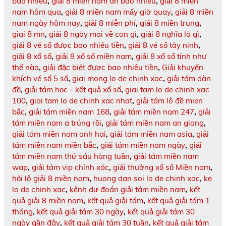
bao nhiêu
,
giải 8 miền nam ăn bao nhiêu
,
giải 8 miền
nam hôm qua
,
giải 8 miền nam mấy giờ quay
,
giải 8 miền
nam ngày hôm nay
,
giải 8 miễn phí
,
giải 8 miền trung
,
giai 8 mn
,
giải 8 ngày mai về con gì
,
giải 8 nghĩa là gì
,
giải 8 vé số được bao nhiêu tiền
,
giải 8 vé số tây ninh
,
giải 8 xổ số
,
giải 8 xổ số miền nam
,
giải 8 xổ số tính như
thế nào
,
giải đặc biệt được bao nhiêu tiền
,
Giải khuyến
khích vé số 5 số
,
giai mong lo de chinh xac
,
giải tám dàn
đề
,
giải tám học - kết quả xổ số
,
giai tam lo de chinh xac
100
,
giai tam lo de chinh xac nhat
,
giải tám lô đề mien
bắc
,
giải tám miền nam 168
,
giải tám miền nam 247
,
giải
tám miền nam a trúng rồi
,
giải tám miền nam an giang
,
giải tám miền nam anh hai
,
giải tám miền nam asia
,
giải
tám miền nam miền bắc
,
giải tám miền nam ngày
,
giải
tám miền nam thứ sáu hàng tuần
,
giải tám miền nam
wap
,
giải tám vip chính xác
,
giải thưởng xổ số Miền nam
,
hội lô giải 8 miền nam
,
huong dan soi lo de chinh xac
,
ke
lo de chinh xac
,
kênh dự đoán giải tám miền nam
,
kết
quả giải 8 miền nam
,
kết quả giải tám
,
kết quả giải tám 1
tháng
,
kết quả giải tám 30 ngày
,
kết quả giải tám 30
ngày gần đây
,
kết quả giải tám 30 tuần
,
kết quả giải tám