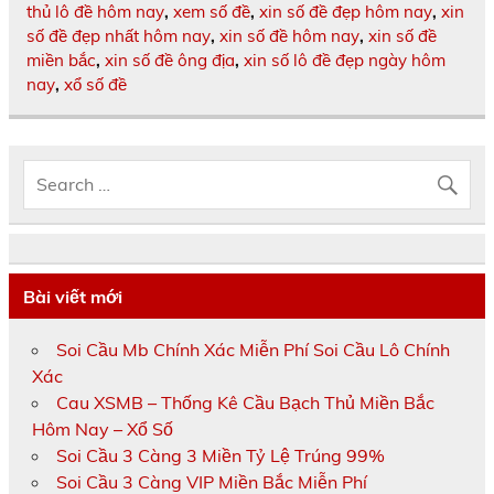
thủ lô đề hôm nay
,
xem số đề
,
xin số đề đẹp hôm nay
,
xin
số đề đẹp nhất hôm nay
,
xin số đề hôm nay
,
xin số đề
miền bắc
,
xin số đề ông địa
,
xin số lô đề đẹp ngày hôm
nay
,
xổ số đề
Bài viết mới
Soi Cầu Mb Chính Xác Miễn Phí Soi Cầu Lô Chính
Xác
Cau XSMB – Thống Kê Cầu Bạch Thủ Miền Bắc
Hôm Nay – Xổ Số
Soi Cầu 3 Càng 3 Miền Tỷ Lệ Trúng 99%
Soi Cầu 3 Càng VIP Miền Bắc Miễn Phí