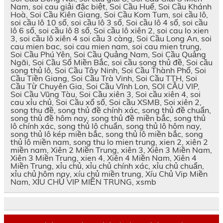
Nam, soi cau giải đặc biệt, Soi Cầu Huế, Soi Cầu Khánh
Hoà, Soi Cầu Kiên Giang, Soi Cầu Kom Tum, soi cầu lô,
soi cầu lô 10 số, soi cầu lô 3 số, Soi cầu lô 4 số, soi cầu
lô 6 số, soi cầu lô 8 số, Soi cầu lô xiên 2, soi cau lo xien
3, soi cầu lô xiên 4 soi cầu 3 càng, Soi Cầu Long An, soi
cau mien bac, soi cau mien nam, soi cau mien trung,
Soi Cầu Phú Yên, Soi Cầu Quảng Nam, Soi Cầu Quảng
Ngãi, Soi Cầu Số Miền Bắc, soi cầu song thủ đề, Soi cầu
song thủ lô, Soi Cầu Tây Ninh, Soi Cầu Thành Phố, Soi
Cầu Tiền Giang, Soi Cầu Trà Vinh, Soi Cầu TTH, Soi
Cầu Từ Chuyên Gia, Soi Cầu Vĩnh Lon, SOI CẦU VIP,
Soi Cầu Vũng Tàu, Soi Cầu xiên 3, Soi cầu xiên 4, soi
cau xỉu chủ, Soi Cầu xổ số, Soi cầu XSMB, Soi xiên 2,
song thu đề, song thủ đề chính xác, song thủ đề chuẩn,
song thủ đề hôm nay, song thủ đề miền bắc, song thủ
lô chính xác, song thủ lô chuẩn, song thủ lô hôm nay,
song thủ lô kép miền bắc, song thủ lô miền bắc, song
thủ lô miền nam, song thu lo mien trung, xien 2, xiên 2
miền nam, Xiên 2 Miền Trung, xiên 3, Xiên 3 Miền Nam,
Xiên 3 Miền Trung, xien 4, Xiên 4 Miền Nam, Xiên 4
Miền Trung, xỉu chủ, xỉu chủ chính xác, xỉu chủ chuẩn,
xỉu chủ hôm nay, xíu chủ miền trung, Xíu Chủ Vip Miền
Nam, XỈU CHỦ VIP MIỀN TRUNG, xsmb