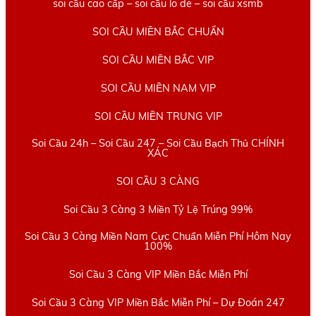
soi cầu cao cấp – soi cầu lo de – soi cầu xsmb
SOI CẦU MIỀN BẮC CHUẨN
SOI CẦU MIỀN BẮC VIP
SOI CẦU MIỀN NAM VIP
SOI CẦU MIỀN TRUNG VIP
Soi Cầu 24h – Soi Cầu 247 – Soi Cầu Bạch Thủ CHÍNH
XÁC
SOI CẦU 3 CÀNG
Soi Cầu 3 Càng 3 Miền Tỷ Lệ Trúng 99%
Soi Cầu 3 Càng Miền Nam Cực Chuẩn Miễn Phí Hôm Nay
100%
Soi Cầu 3 Càng VIP Miền Bắc Miễn Phí
Soi Cầu 3 Càng VIP Miền Bắc Miễn Phí – Dự Đoán 247