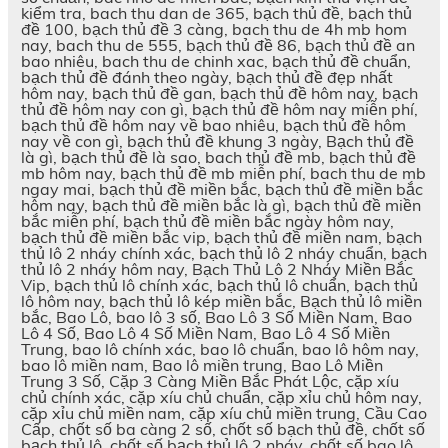
kiểm tra, bach thu dan de 365, bạch thủ đề, bạch thủ
đề 100, bạch thủ đề 3 càng, bach thu de 4h mb hom
nay, bach thu de 555, bạch thủ đề 86, bạch thủ đề an
bao nhiêu, bach thu de chinh xac, bạch thủ đề chuẩn,
bạch thủ đề đánh theo ngày, bạch thủ đề đẹp nhất
hôm nay, bạch thủ đề gan, bạch thủ đề hôm nay, bạch
thủ đề hôm nay con gì, bạch thủ đề hôm nay miễn phí,
bạch thủ đề hôm nay về bao nhiêu, bạch thủ đề hôm
nay về con gì, bạch thủ đề khung 3 ngày, Bạch thủ đề
là gì, bạch thủ đề là sao, bach thủ đề mb, bạch thủ đề
mb hôm nay, bạch thủ đề mb miễn phí, bach thu de mb
ngay mai, bạch thủ đề miền bắc, bạch thủ đề miền bắc
hôm nay, bạch thủ đề miền bắc là gì, bạch thủ đề miền
bắc miễn phí, bạch thủ đề miền bắc ngày hôm nay,
bạch thủ đề miền bắc vip, bạch thủ đề miền nam, bạch
thủ lô 2 nháy chính xác, bạch thủ lô 2 nháy chuẩn, bạch
thủ lô 2 nháy hôm nay, Bạch Thủ Lô 2 Nháy Miền Bắc
Vip, bạch thủ lô chính xác, bạch thủ lô chuẩn, bạch thủ
lô hôm nay, bạch thủ lô kép miền bắc, Bạch thủ lô miền
bắc, Bao Lô, bao lô 3 số, Bao Lô 3 Số Miền Nam, Bao
Lô 4 Số, Bao Lô 4 Số Miền Nam, Bao Lô 4 Số Miền
Trung, bao lô chính xác, bao lô chuẩn, bao lô hôm nay,
bao lô miền nam, Bao lô miền trung, Bao Lô Miền
Trung 3 Số, Cặp 3 Càng Miền Bắc Phát Lộc, cặp xíu
chủ chính xác, cặp xíu chủ chuẩn, cặp xỉu chủ hôm nay,
cặp xỉu chủ miền nam, cặp xíu chủ miền trung, Cầu Cao
Cấp, chốt số ba càng 2 số, chốt số bạch thủ đề, chốt số
bạch thủ lô, chốt số bạch thủ lô 2 nháy, chốt số bao lô,