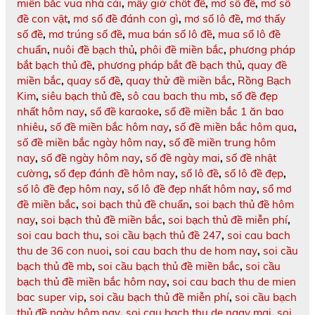
miền bắc vua nhà cái
,
mấy giờ chốt đề
,
mơ số đề
,
mơ số
đề con vật
,
mơ số đề đánh con gì
,
mơ số lô đề
,
mơ thấy
số đề
,
mơ trúng số đề
,
mua bán số lô đề
,
mua số lô đề
chuẩn
,
nuôi đề bạch thủ
,
phôi đề miền bắc
,
phương pháp
bắt bạch thủ đề
,
phương pháp bắt đề bạch thủ
,
quay đề
miền bắc
,
quay số đề
,
quay thử đề miền bắc
,
Rồng Bạch
Kim
,
siêu bạch thủ đề
,
sô cau bach thu mb
,
số đề đẹp
nhất hôm nay
,
số đề karaoke
,
số đề miền bắc 1 ăn bao
nhiêu
,
số đề miền bắc hôm nay
,
số đề miền bắc hôm qua
,
số đề miền bắc ngày hôm nay
,
số đề miền trung hôm
nay
,
số đề ngày hôm nay
,
số đề ngày mai
,
số đề nhật
cường
,
số đẹp đánh đề hôm nay
,
số lô đề
,
số lô đề đẹp
,
số lô đề đẹp hôm nay
,
số lô đề đẹp nhất hôm nay
,
sổ mơ
đề miền bắc
,
soi bạch thủ đề chuẩn
,
soi bạch thủ đề hôm
nay
,
soi bạch thủ đề miền bắc
,
soi bạch thủ đề miễn phí
,
soi cau bach thu
,
soi cầu bạch thủ đề 247
,
soi cau bach
thu de 36 con nuoi
,
soi cau bach thu de hom nay
,
soi cầu
bạch thủ đề mb
,
soi cầu bạch thủ đề miền bắc
,
soi cầu
bạch thủ đề miền bắc hôm nay
,
soi cau bach thu de mien
bac super vip
,
soi cầu bạch thủ đề miễn phí
,
soi cầu bạch
thủ đề ngày hôm nay
,
soi cau bach thu de ngay mai
,
soi