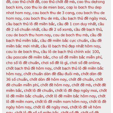
đề
,
cao thủ chốt đề
,
cao thủ chốt đề mb
,
cao thu de/rong
bach kim
,
cao thu lo de mien bac
,
cap lo bach thu dep
nhat hom nay
,
cau bach thu de 3 cang
,
cau bach thu de
hom nay
,
cau bach thu de mb
,
cầu bạch thủ đề ngày mai
,
cầu bạch thủ lô đề miền bắc
,
cầu đề 1 con duy nhất
,
cầu
đề 2 số chuẩn nhất
,
cầu đề 2 số xsmb
,
cầu đề bạch thủ
,
cau de bach thu hom nay
,
cau de bach thu mb
,
cầu đề
bạch thủ miền bắc
,
cầu đề miền bắc cực chuẩn
,
cầu đề
miền bắc mới nhất
,
cầu lô bạch thủ đẹp nhất hôm nay
,
cau lo de bach thu
,
cầu lô de bạch thủ chính xác 100
,
cầu pascale đề miền bắc
,
cho số đề miền bắc miễn phí
,
cho số lô đề chuẩn
,
chơi số đề là gì
,
chơi số đề online
,
chốt bạch thủ đề hôm nay
,
chốt bạch thủ lô đề miền bắc
hôm nay
,
chốt chuẩn dàn đề đầu đuôi mb
,
chốt dàn đề
36 số chuẩn
,
chốt dàn đề hôm nay
,
chốt đề chuẩn
,
chốt
đề chuẩn miễn phí
,
chốt đề hôm nay
,
chốt đề mb
,
chốt đề
miền bắc
,
chốt lô đề chuẩn
,
chốt lô đề đẹp ngày mai
,
chốt
lô đề miền bắc chuẩn
,
chốt lô đề miền bắc hôm nay
,
chốt
lô đề miền nam
,
chốt lô đề miền nam hôm nay
,
chốt lô đề
ngày hôm nay
,
chốt lô đề ngày mai
,
chốt lô đề về hôm
nay
,
chốt lô đề xổ số miền bắc
,
chốt số đề
,
chốt số đề