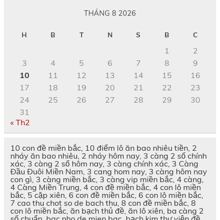
THÁNG 8 2026
H
B
T
N
S
B
C
1
2
3
4
5
6
7
8
9
10
11
12
13
14
15
16
17
18
19
20
21
22
23
24
25
26
27
28
29
30
31
« Th2
10 con đề miền bắc, 10 điểm lô ăn bao nhiêu tiền, 2
nháy ăn bao nhiêu, 2 nháy hôm nay, 3 càng 2 số chính
xác, 3 càng 2 số hôm nay, 3 càng chính xác, 3 Càng
Đầu Đuôi Miền Nam, 3 cang hom nay, 3 càng hôm nay
con gì, 3 càng miền bắc, 3 càng vip miền bắc, 4 càng,
4 Càng Miền Trung, 4 con đề miền bắc, 4 con lô miền
bắc, 5 cặp xiên, 6 con đề miền bắc, 6 con lô miền bắc,
7 cao thu chot so de bach thu, 8 con đề miền bắc, 8
con lô miền bắc, ăn bạch thủ đề, ăn lô xiên, ba càng 2
số chuẩn, bac nho de mien bac, bạch kim thư viện đề