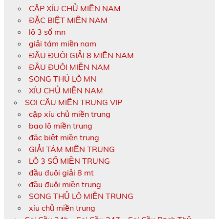
CẶP XÍU CHỦ MIỀN NAM
ĐẶC BIỆT MIỀN NAM
lô 3 số mn
giải tám miền nam
ĐẦU ĐUÔI GIẢI 8 MIỀN NAM
ĐẦU ĐUÔI MIỀN NAM
SONG THỦ LÔ MN
XÍU CHỦ MIỀN NAM
SOI CẦU MIỀN TRUNG VIP
cặp xíu chủ miền trung
bao lô miền trung
đặc biệt miền trung
GIẢI TÁM MIỀN TRUNG
LÔ 3 SỐ MIỀN TRUNG
đầu đuôi giải 8 mt
đầu đuôi miền trung
SONG THỦ LÔ MIỀN TRUNG
xíu chủ miền trung