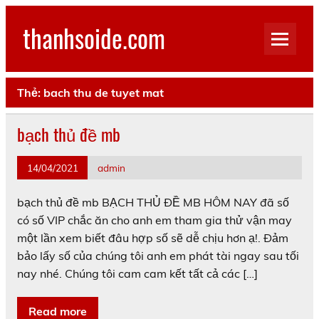
Skip
to
thanhsoide.com
content
Thẻ:
bach thu de tuyet mat
bạch thủ đề mb
14/04/2021
admin
bạch thủ đề mb BẠCH THỦ ĐỀ MB HÔM NAY đã số
có số VIP chắc ăn cho anh em tham gia thử vận may
một lần xem biết đâu hợp số sẽ dễ chịu hơn ạ!. Đảm
bảo lấy số của chúng tôi anh em phát tài ngay sau tối
nay nhé. Chúng tôi cam cam kết tất cả các […]
Read more