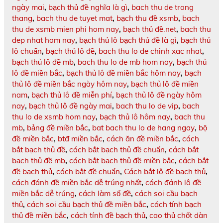
ngày mai
,
bạch thủ đề nghĩa là gì
,
bach thu de trong
thang
,
bach thu de tuyet mat
,
bạch thu đề xsmb
,
bach
thu de xsmb mien phi hom nay
,
bạch thủ đề.net
,
bach thu
dep nhat hom nay
,
bạch thủ lô bạch thủ đề là gì
,
bạch thủ
lô chuẩn
,
bạch thủ lô đề
,
bach thu lo de chinh xac nhat
,
bạch thủ lô đề mb
,
bach thu lo de mb hom nay
,
bạch thủ
lô đề miền bắc
,
bạch thủ lô đề miền bắc hôm nay
,
bạch
thủ lô đề miền bắc ngày hôm nay
,
bạch thủ lô đề miền
nam
,
bạch thủ lô đề miễn phí
,
bạch thủ lô đề ngày hôm
nay
,
bạch thủ lô đề ngày mai
,
bach thu lo de vip
,
bach
thu lo de xsmb hom nay
,
bạch thủ lô hôm nay
,
bach thu
mb
,
bảng đề miền bắc
,
bat bach thu lo de hang ngay
,
bộ
đề miền bắc
,
btđ miền bắc
,
cách ăn đề miền bắc
,
cách
bắt bạch thủ đề
,
cách bắt bạch thủ đề chuẩn
,
cách bắt
bạch thủ đề mb
,
cách bắt bạch thủ đề miền bắc
,
cách bắt
đề bạch thủ
,
cách bắt đề chuẩn
,
Cách bắt lô đề bạch thủ
,
cách đánh đề miền bắc dễ trúng nhất
,
cách đánh lô đề
miền bắc dễ trúng
,
cách làm số đề
,
cách soi cầu bạch
thủ
,
cách soi cầu bạch thủ đề miền bắc
,
cách tính bạch
thủ đề miền bắc
,
cách tính đề bạch thủ
,
cao thủ chốt dàn