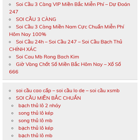
Soi Cầu 3 Càng VIP Miền Bắc Miễn Phí – Dự Đoán
247
SOI CẦU 3 CÀNG
Soi Cầu 3 Càng Miền Nam Cực Chuẩn Miễn Phí
Hôm Nay 100%
Soi Cầu 24h – Soi Cầu 247 – Soi Cầu Bạch Thủ
CHÍNH XÁC
Soi Cau Mb Rong Bach Kim
Giờ Vàng Chốt Số Miền Bắc Hôm Nay – Xổ Số
666
soi cầu cao cấp – soi cầu lo de – soi cầu xsmb
SOI CẦU MIỀN BẮC CHUẨN
bạch thủ lô 2 nháy
song thủ lô kép
song thủ lô mb
bạch thủ lô kép
bạch thủ lô mb