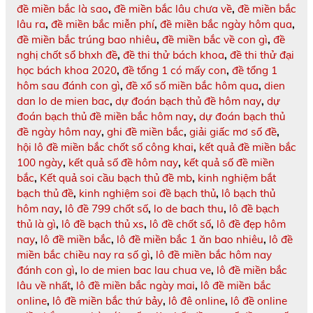
đề miền bắc là sao
,
đề miền bắc lâu chưa về
,
đề miền bắc
lâu ra
,
đề miền bắc miễn phí
,
đề miền bắc ngày hôm qua
,
đề miền bắc trúng bao nhiêu
,
đề miền bắc về con gì
,
đề
nghị chốt sổ bhxh đề
,
đề thi thử bách khoa
,
đề thi thử đại
học bách khoa 2020
,
đề tổng 1 có mấy con
,
đề tổng 1
hôm sau đánh con gì
,
đề xổ số miền bắc hôm qua
,
dien
dan lo de mien bac
,
dự đoán bạch thủ đề hôm nay
,
dự
đoán bạch thủ đề miền bắc hôm nay
,
dự đoán bạch thủ
đề ngày hôm nay
,
ghi đề miền bắc
,
giải giấc mơ số đề
,
hội lô đề miền bắc chốt số công khai
,
kết quả đề miền bắc
100 ngày
,
kết quả số đề hôm nay
,
kết quả số đề miền
bắc
,
Kết quả soi cầu bạch thủ đề mb
,
kinh nghiệm bắt
bạch thủ đề
,
kinh nghiệm soi đề bạch thủ
,
lô bạch thủ
hôm nay
,
lô đề 799 chốt số
,
lo de bach thu
,
lô đề bạch
thủ là gì
,
lô đề bạch thủ xs
,
lô đề chốt số
,
lô đề đẹp hôm
nay
,
lô đề miền bắc
,
lô đề miền bắc 1 ăn bao nhiêu
,
lô đề
miền bắc chiều nay ra số gì
,
lô đề miền bắc hôm nay
đánh con gì
,
lo de mien bac lau chua ve
,
lô đề miền bắc
lâu về nhất
,
lô đề miền bắc ngày mai
,
lô đề miền bắc
online
,
lô đề miền bắc thứ bảy
,
lô đê online
,
lô đề online