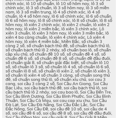
chính xác, lô 10 số chuẩn, lô 10 số hôm nay, lô 3 số
chính xác, lô 3 số chuẩn, lô 3 số hôm nay, lô 3 số miền
nam, lô 3 số miền trung, lô 4 số chính xác, lô 4 số
chuẩn, lô 4 số hôm nay, lô 6 số chính xác, lô 6 số chuẩn,
lô 6 số hôm nay, lô 8 số chính xác, lô 8 số chuẩn, lô 8 số
hôm nay, lô xiên 2 chính xác, lô xiên 2 chuẩn, lô xiên 2
hôm nay, lô xiên 2 miền bắc, lô xiên 3 chính xác, Lô
xiên 3 chuẩn, lô xiên 3 hôm nay, lô xiên 3 miền bắc, lô
xiên 4 ba càng chuẩn, lô xiên 4 chính xác, Lô xiên 4
hôm nay, lô xiên 4 miền bắc, Miền Bắc, số chuẩn 3
càng 2 số, số chuẩn bạch thủ đề, số chuẩn bạch thủ lô,
số chuẩn bạch thủ lô 2 nháy, số chuẩn bao lô, số chuẩn
cặp xỉu chủ, số chuẩn đề 10 số, số chuẩn đề 4 số, số
chuẩn đề 6 số, số chuẩn đề 8 số, số chuẩn đề đầu đuôi,
số chuẩn giải 8, số chuẩn giải đặc biệt, số chuẩn lô 10
số, số chuẩn lô 3 số, số chuẩn lô 4 số, số chuẩn lô 6 số,
số chuẩn lô 8 số, số chuẩn lô xiên 2, số chuẩn lô xiên 3,
số chuẩn lô xiên 4 số chuẩn 3 càng, số chuẩn song thủ
đề, số chuẩn song thủ lô, số chuẩn xỉu chủ, soi cau 3
cang, soi cầu 3 càng 2 số, Soi Cầu An Giang, Soi Cầu
Bạc Liêu, soi cầu bạch thủ đề, soi cầu bạch thủ lô, soi
cầu bạch thủ lô 2 nháy, soi cau bao lô, Soi Cầu Bến Tre,
Soi Cầu Bình Dương, Soi Cầu Bình Phước, Soi Cầu Bình
Thuận, Soi Cầu Cà Mau, soi cau cap xiu chu, Soi Cầu
Đà Lạt, Soi Cầu Đà Nẵng, Soi Cầu Đắc Lắc, Soi Cầu
Đắc Nông, Soi Cầu Đề, soi cầu đề 10 số, soi cầu de 4
số, soi cầu đề 6 số, soi cầu đề 8 số, soi cầu đề đầu đuôi,
Soi Cầu Đồng Nai, soi cầu giải 8, Soi Cầu Giải 8 Miền