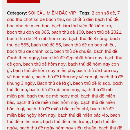
Category:
SOI CẦU MIỀN BẮC VIP
Tags:
2 con số đề
,
7
cao thu chot so de bach thu
,
ăn chốt ù đền bạch thủ đề
,
bac nho de mien bac
,
bạch kim thư viện đề kiểm tra
,
bach thu dan de 365
,
bạch thủ đề 100
,
bạch thủ đề 2021
,
bach thu de 24h mb hom nay
,
bạch thủ đề 3 càng
,
bach
thu de 555
,
bạch thủ đề 86
,
bạch thủ đề an bao nhiêu
,
bach thu de chinh xac
,
bạch thủ đề chuẩn
,
bạch thủ đề
đánh theo ngày
,
bạch thủ đề đẹp nhất hôm nay
,
bạch thủ
đề gan
,
bạch thủ đề hôm nay
,
bạch thủ đề hôm nay con
gì
,
bạch thủ đề hôm nay miễn phí
,
bạch thủ đề hôm nay
về bao nhiêu
,
bạch thủ đề hôm nay về con gì
,
bạch thủ đề
khung 3 ngày
,
Bạch thủ đề là gì
,
bạch thủ đề là sao
,
bach
thủ đề mb
,
bạch thủ đề mb hôm nay
,
bạch thủ đề mb
miễn phí
,
bach thu de mb ngay mai
,
bạch thủ đề miền
bắc
,
bạch thủ đề miền bắc hôm nay
,
bạch thủ đề miền
bắc là gì
,
bạch thủ đề miền bắc miễn phí
,
bạch thủ đề
miền bắc ngày hôm nay
,
bạch thủ đề miền bắc vip
,
bạch
thủ đề miền nam
,
bạch thủ đề miền trung
,
bạch thủ đề
ngày
,
bạch thủ đề ngày hôm nay siêu chuẩn
,
bạch thủ đề