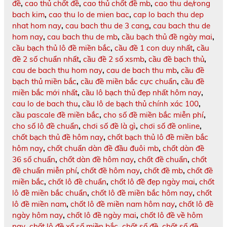
đề
,
cao thủ chốt đề
,
cao thủ chốt đề mb
,
cao thu de/rong
bach kim
,
cao thu lo de mien bac
,
cap lo bach thu dep
nhat hom nay
,
cau bach thu de 3 cang
,
cau bach thu de
hom nay
,
cau bach thu de mb
,
cầu bạch thủ đề ngày mai
,
cầu bạch thủ lô đề miền bắc
,
cầu đề 1 con duy nhất
,
cầu
đề 2 số chuẩn nhất
,
cầu đề 2 số xsmb
,
cầu đề bạch thủ
,
cau de bach thu hom nay
,
cau de bach thu mb
,
cầu đề
bạch thủ miền bắc
,
cầu đề miền bắc cực chuẩn
,
cầu đề
miền bắc mới nhất
,
cầu lô bạch thủ đẹp nhất hôm nay
,
cau lo de bach thu
,
cầu lô de bạch thủ chính xác 100
,
cầu pascale đề miền bắc
,
cho số đề miền bắc miễn phí
,
cho số lô đề chuẩn
,
chơi số đề là gì
,
chơi số đề online
,
chốt bạch thủ đề hôm nay
,
chốt bạch thủ lô đề miền bắc
hôm nay
,
chốt chuẩn dàn đề đầu đuôi mb
,
chốt dàn đề
36 số chuẩn
,
chốt dàn đề hôm nay
,
chốt đề chuẩn
,
chốt
đề chuẩn miễn phí
,
chốt đề hôm nay
,
chốt đề mb
,
chốt đề
miền bắc
,
chốt lô đề chuẩn
,
chốt lô đề đẹp ngày mai
,
chốt
lô đề miền bắc chuẩn
,
chốt lô đề miền bắc hôm nay
,
chốt
lô đề miền nam
,
chốt lô đề miền nam hôm nay
,
chốt lô đề
ngày hôm nay
,
chốt lô đề ngày mai
,
chốt lô đề về hôm
nay
,
chốt lô đề xổ số miền bắc
,
chốt số đề
,
chốt số đề