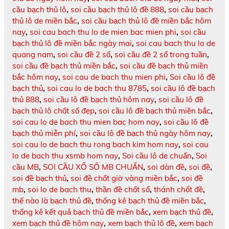
cầu bạch thủ lô
,
soi cầu bạch thủ lô đề 888
,
soi cầu bạch
thủ lô de miền bắc
,
soi cầu bạch thủ lô đề miền bắc hôm
nay
,
soi cau bach thu lo de mien bac mien phi
,
soi cầu
bạch thủ lô đề miền bắc ngày mai
,
soi cau bach thu lo de
quang nam
,
soi cầu đề 2 số
,
soi cầu đề 2 số trong tuần
,
soi cầu đề bạch thủ miền bắc
,
soi cầu đề bạch thủ miền
bắc hôm nay
,
soi cau de bach thu mien phi
,
Soi cầu lô đề
bạch thủ
,
soi cau lo de bach thu 8785
,
soi cầu lô đề bạch
thủ 888
,
soi cầu lô đề bạch thủ hôm nay
,
soi cầu lô đề
bạch thủ lô chốt số đẹp
,
soi cầu lô đề bạch thủ miền bắc
,
soi cau lo de bach thu mien bac hom nay
,
soi cầu lô đề
bạch thủ miễn phí
,
soi cầu lô đề bạch thủ ngày hôm nay
,
soi cau lo de bach thu rong bach kim hom nay
,
soi cau
lo de bach thu xsmb hom nay
,
Soi cầu lô de chuẩn
,
Soi
cầu MB
,
SOI CẦU XỔ SỐ MB CHUẨN
,
soi dàn đề
,
soi đề
,
soi đề bạch thủ
,
soi đề chốt giờ vàng miền bắc
,
soi đề
mb
,
soi lo de bach thu
,
thần đề chốt số
,
thánh chốt đề
,
thế nào là bạch thủ đề
,
thống kê bạch thủ đề miền bắc
,
thống kê kết quả bạch thủ đề miền bắc
,
xem bạch thủ đề
,
xem bạch thủ đề hôm nay
,
xem bạch thủ lô đề
,
xem bạch