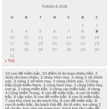
THÁNG 8 2026
H
B
T
N
S
B
C
1
2
3
4
5
6
7
8
9
10
11
12
13
14
15
16
17
18
19
20
21
22
23
24
25
26
27
28
29
30
31
« Th2
10 con đề miền bắc, 10 điểm lô ăn bao nhiêu tiền, 2
nháy ăn bao nhiêu, 2 nháy hôm nay, 3 càng 2 số chính
xác, 3 càng 2 số hôm nay, 3 càng chính xác, 3 Càng
Đầu Đuôi Miền Nam, 3 cang hom nay, 3 càng hôm nay
con gì, 3 càng miền bắc, 3 càng vip miền bắc, 4 càng,
4 Càng Miền Trung, 4 con đề miền bắc, 4 con lô miền
bắc, 5 cặp xiên, 6 con đề miền bắc, 6 con lô miền bắc,
7 cao thu chot so de bach thu, 8 con đề miền bắc, 8
con lô miền bắc, ăn bạch thủ đề, ăn lô xiên, ba càng 2
số chuẩn, bac nho de mien bac, bạch kim thư viện đề