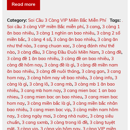
Read more
Category:
Soi Cầu 3 Càng VIP Miền Bắc Miễn Phí
Tags:
.
Soi cầu 3 càng VIP miền Bắc miễn phí
,
3 cang
,
3 càng 1
ăn bao nhiêu
,
3 càng 1 nghìn an bao nhiêu
,
3 càng 2 số
miền bắc
,
3 càng 4 số
,
3 càng ăn bao nhiêu
,
3 càng ăn
như thế nào
,
3 cang chuan xac
,
3 càng đánh như thế
nào
,
3 càng đầu
,
3 Càng Đầu Đuôi Miền Nam
,
3 càng đề
,
3 càng đề 1 ăn bao nhiêu
,
3 càng đề an bao nhiêu
,
3
càng đề hôm nay
,
3 càng đề là gì
,
3 càng đề miền nam
ăn bao nhiêu
,
3 càng đề nuôi tháng
,
3 càng gan
,
3 cang
hom nay
,
3 càng hôm nay về bao nhiêu
,
3 càng info
,
3
càng là gì
,
3 càng lô
,
3 cang mb
,
3 càng mb 1 ăn bao
nhiêu
,
3 cang mb hom nay
,
3 cang mien bac 1 an bao
nhieu
,
3 cang mien bac an bao nhieu
,
3 cang mien bac
hom nay
,
3 càng miền bắc là gì
,
3 càng miền bắc nhân
bao nhiêu
,
3 cang mien bac vip
,
3 càng miền nam hôm
nay
,
3 càng ngày mai
,
3 càng nhà nước
,
3 càng siêu
chuẩn
,
3 cang sxmb
,
3 càng trong lô đề
,
3 càng tuyệt
mật
,
3 càng vip
,
3 càng víp hôm nay
,
3 càng VIP miền