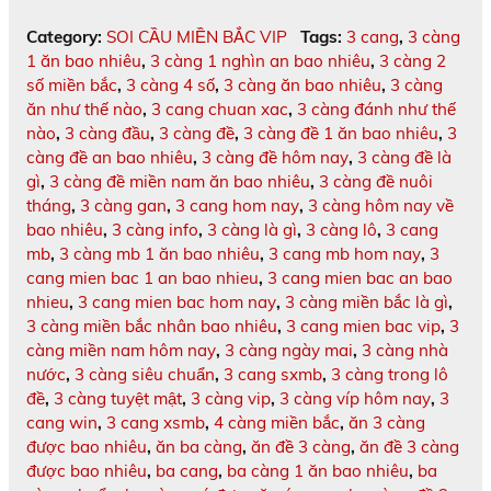
Category:
SOI CẦU MIỀN BẮC VIP
Tags:
3 cang
,
3 càng
1 ăn bao nhiêu
,
3 càng 1 nghìn an bao nhiêu
,
3 càng 2
số miền bắc
,
3 càng 4 số
,
3 càng ăn bao nhiêu
,
3 càng
ăn như thế nào
,
3 cang chuan xac
,
3 càng đánh như thế
nào
,
3 càng đầu
,
3 càng đề
,
3 càng đề 1 ăn bao nhiêu
,
3
càng đề an bao nhiêu
,
3 càng đề hôm nay
,
3 càng đề là
gì
,
3 càng đề miền nam ăn bao nhiêu
,
3 càng đề nuôi
tháng
,
3 càng gan
,
3 cang hom nay
,
3 càng hôm nay về
bao nhiêu
,
3 càng info
,
3 càng là gì
,
3 càng lô
,
3 cang
mb
,
3 càng mb 1 ăn bao nhiêu
,
3 cang mb hom nay
,
3
cang mien bac 1 an bao nhieu
,
3 cang mien bac an bao
nhieu
,
3 cang mien bac hom nay
,
3 càng miền bắc là gì
,
3 càng miền bắc nhân bao nhiêu
,
3 cang mien bac vip
,
3
càng miền nam hôm nay
,
3 càng ngày mai
,
3 càng nhà
nước
,
3 càng siêu chuẩn
,
3 cang sxmb
,
3 càng trong lô
đề
,
3 càng tuyệt mật
,
3 càng vip
,
3 càng víp hôm nay
,
3
cang win
,
3 cang xsmb
,
4 càng miền bắc
,
ăn 3 càng
được bao nhiêu
,
ăn ba càng
,
ăn đề 3 càng
,
ăn đề 3 càng
được bao nhiêu
,
ba cang
,
ba càng 1 ăn bao nhiêu
,
ba