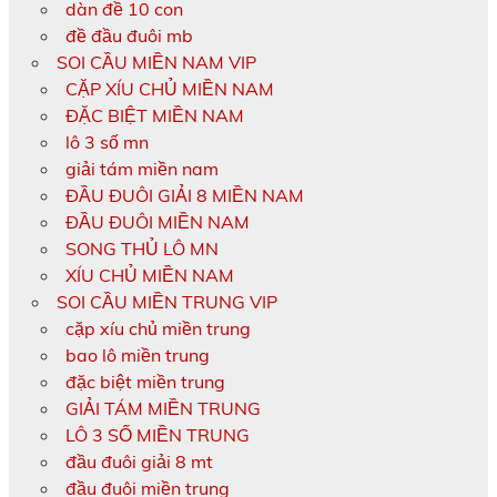
dàn đề 10 con
đề đầu đuôi mb
SOI CẦU MIỀN NAM VIP
CẶP XÍU CHỦ MIỀN NAM
ĐẶC BIỆT MIỀN NAM
lô 3 số mn
giải tám miền nam
ĐẦU ĐUÔI GIẢI 8 MIỀN NAM
ĐẦU ĐUÔI MIỀN NAM
SONG THỦ LÔ MN
XÍU CHỦ MIỀN NAM
SOI CẦU MIỀN TRUNG VIP
cặp xíu chủ miền trung
bao lô miền trung
đặc biệt miền trung
GIẢI TÁM MIỀN TRUNG
LÔ 3 SỐ MIỀN TRUNG
đầu đuôi giải 8 mt
đầu đuôi miền trung