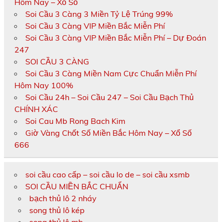
Hôm Nay – Xổ Số
Soi Cầu 3 Càng 3 Miền Tỷ Lệ Trúng 99%
Soi Cầu 3 Càng VIP Miền Bắc Miễn Phí
Soi Cầu 3 Càng VIP Miền Bắc Miễn Phí – Dự Đoán
247
SOI CẦU 3 CÀNG
Soi Cầu 3 Càng Miền Nam Cực Chuẩn Miễn Phí
Hôm Nay 100%
Soi Cầu 24h – Soi Cầu 247 – Soi Cầu Bạch Thủ
CHÍNH XÁC
Soi Cau Mb Rong Bach Kim
Giờ Vàng Chốt Số Miền Bắc Hôm Nay – Xổ Số
666
soi cầu cao cấp – soi cầu lo de – soi cầu xsmb
SOI CẦU MIỀN BẮC CHUẨN
bạch thủ lô 2 nháy
song thủ lô kép
song thủ lô mb