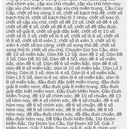
chủ chính xác, cặp xíu chủ chuẩn, cặp xỉu chủ hôm nay,
cặp xỉu chủ miền nam, cặp xíu chủ miền trung, Cầu Cao
Cấp, chốt số ba càng 2 số, chốt số bạch thủ đề, chốt số
bạch thủ lô, chốt số bạch thủ lô 2 nháy, chốt số bao lô,
chốt số cặp xỉu chủ, chốt số đề 10 số, chốt số đề 4 số,
chốt số đề 6 số, chốt số đề 8 số, chốt số đề đầu đuôi,
chốt số giải 8, chốt số giải đặc biệt, chốt số lô 10 số,
chốt số lô 3 số, chốt số lô 4 số, chốt số lô 6 số, chốt số
lô 8 số, chốt số lô xiên 2, chốt số lô xiên 3, chốt số lô
xiên 4 chốt số ba càng, chốt số song thủ đề, chốt số
song thủ lô, chốt số xỉu chủ, Chuyên Gia Soi Cầu, dàn
đề 10 số miền bắc, Dàn Đề 12 Số, dan đề 2 số, Dàn Đề
3 Số, Dàn Đề 30 Số, Dàn đề 4 SỐ, dàn đề 4 số miền
bắc, dàn đề 6 số, Dàn đề 6 số miền Bắc, dàn đề 8 số,
dàn đề 8 số miền bắc, dàn lô 10 số miền bắc, Dàn Lô 2
Nháy, Dàn lô 3 số, dàn lô 4 số, Dàn lô 4 số miền bắc,
Dàn Lô 5 Số, dan lo 6 so, dàn lô 6 số miền bắc, dàn lô
8 số miền bắc, đầu đuôi đặc biệt miền trung, đầu đuôi
giải 8 miền nam, đầu đuôi giải 8 miền trung, đầu đuôi
giải đặc biệt miền nam, Đầu Đuôi Miền Nam, Đầu Đuôi
Miền Trung, đề 10 số chính xác, đề 10 số chuẩn, đề 10
số hôm nay, đề 4 số chính xác, đề 4 số chuẩn, đề 4 số
hôm nay, đề 6 số chính xác, đề 6 số chuẩn, đề 6 số
hôm nay, đề 8 số chính xác, đề 8 số chuẩn, đề 8 số
hôm nay, đề đầu đuôi chính xác, đề đầu đuôi chuẩn, đề
đầu đuôi hôm nay, Đề Đầu Đuôi Miền Bắc, Dự Đoán
Miền Bắc, Dự Đoán Soi Cầu, Dự Đoán Xổ Số, Giải 7
Miền Nam, Giải 7 Miền Trung, giải 8, giải 8 chính xác,