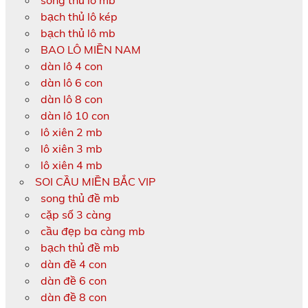
bạch thủ lô kép
bạch thủ lô mb
BAO LÔ MIỀN NAM
dàn lô 4 con
dàn lô 6 con
dàn lô 8 con
dàn lô 10 con
lô xiên 2 mb
lô xiên 3 mb
lô xiên 4 mb
SOI CẦU MIỀN BẮC VIP
song thủ đề mb
cặp số 3 càng
cầu đẹp ba càng mb
bạch thủ đề mb
dàn đề 4 con
dàn đề 6 con
dàn đề 8 con