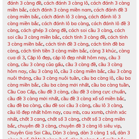
đánh 3 càng đề
,
cách đánh 3 càng lô
,
cách đánh 3 càng
miền bắc
,
cách đánh 3 càng miền nam
,
cách đánh đề 3
càng miền bắc
,
cách đánh lô 3 càng
,
cách đánh lô 3
càng miền bắc
,
cách đánh lô ba càng
,
cách đánh lô đề 3
càng
,
cách ghép 3 càng đề
,
cách soi cầu 3 càng
,
cách
soi cầu 3 càng miền bắc
,
cách tính 3 càng đề
,
cách tính
3 càng miền bắc
,
cách tính đề 3 càng
,
cách tính đề ba
càng
,
cách tính tiền 3 càng miền bắc
,
càng 3 khúc
,
càng
cua dì 3
,
Cặp lô đẹp
,
cặp lô đẹp nhất hôm nay
,
cầu 3
càng
,
cầu 3 càng của gấu
,
cầu 3 càng đề
,
cầu 3 càng
hôm nay
,
cầu 3 càng lô
,
cầu 3 càng miền bắc
,
cầu 3 càng
nuôi tháng
,
cầu 3 càng nuôi tuần
,
cầu ba càng lô
,
cầu ba
càng miền bắc
,
cầu ba càng mới nhất
,
cầu ba càng tuần
,
Cầu Cao Cấp
,
cầu đề 3 càng
,
cầu đề 3 càng cực chuẩn
,
cầu đề 3 càng mới nhất
,
cầu đề 3 càng xổ số miền bắc
,
cầu đề ba càng
,
cầu đề soi cầu 3 càng
,
cầu lô 3 càng
,
cầu lô đẹp nhất hôm nay
,
cau mb
,
cau xsmb
,
chính xác
nhất
,
chốt 3 cang
,
chốt số 3 càng
,
chốt số 3 càng miền
bắc
,
chuyên đề 3 càng
,
chuyên đề 3 càng lô siêu vip
,
Chuyên Gia Soi Cầu
,
Dàn 3 càng
,
dàn 3 càng 1 số
,
dàn 3