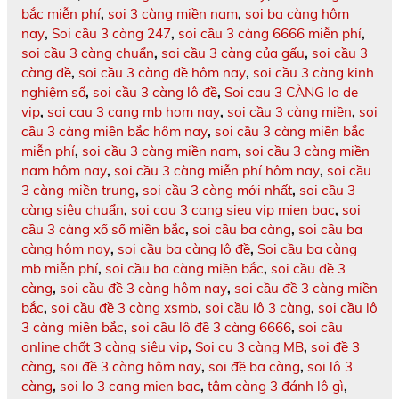
bắc miễn phí
,
soi 3 càng miền nam
,
soi ba càng hôm
nay
,
Soi cầu 3 càng 247
,
soi cầu 3 càng 6666 miễn phí
,
soi cầu 3 càng chuẩn
,
soi cầu 3 càng của gấu
,
soi cầu 3
càng đề
,
soi cầu 3 càng đề hôm nay
,
soi cầu 3 càng kinh
nghiệm số
,
soi cầu 3 càng lô đề
,
Soi cau 3 CÀNG lo de
vip
,
soi cau 3 cang mb hom nay
,
soi cầu 3 càng miền
,
soi
cầu 3 càng miền bắc hôm nay
,
soi cầu 3 càng miền bắc
miễn phí
,
soi cầu 3 càng miền nam
,
soi cầu 3 càng miền
nam hôm nay
,
soi cầu 3 càng miễn phí hôm nay
,
soi cầu
3 càng miền trung
,
soi cầu 3 càng mới nhất
,
soi cầu 3
càng siêu chuẩn
,
soi cau 3 cang sieu vip mien bac
,
soi
cầu 3 càng xổ số miền bắc
,
soi cầu ba càng
,
soi cầu ba
càng hôm nay
,
soi cầu ba càng lô đề
,
Soi cầu ba càng
mb miễn phí
,
soi cầu ba càng miền bắc
,
soi cầu đề 3
càng
,
soi cầu đề 3 càng hôm nay
,
soi cầu đề 3 càng miền
bắc
,
soi cầu đề 3 càng xsmb
,
soi cầu lô 3 càng
,
soi cầu lô
3 càng miền bắc
,
soi cầu lô đề 3 càng 6666
,
soi cầu
online chốt 3 càng siêu vip
,
Soi cu 3 càng MB
,
soi đề 3
càng
,
soi đề 3 càng hôm nay
,
soi đề ba càng
,
soi lô 3
càng
,
soi lo 3 cang mien bac
,
tâm càng 3 đánh lô gì
,