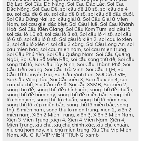
Đà Lạt, Soi Cầu Đà Nẵng, Soi Cầu Đắc Lắc, Soi Cầu
Đắc Nông, Soi Cầu Đề, soi cầu đề 10 số, soi cầu de 4
số, soi cầu đề 6 số, soi cầu đề 8 số, soi cầu đề đầu đuôi,
Soi Cầu Đồng Nai, soi cầu giải 8, Soi Cầu Giải 8 Miền
Nam, soi cau giải đặc biệt, Soi Cầu Huế, Soi Cầu Khánh
Hoà, Soi Cầu Kiên Giang, Soi Cầu Kom Tum, soi cầu lô,
soi cầu lô 10 số, soi cầu lô 3 số, Soi cầu lô 4 số, soi cầu
lô 6 số, soi cầu lô 8 số, Soi cầu lô xiên 2, soi cau lo xien
3, soi cầu lô xiên 4 soi cầu 3 càng, Soi Cầu Long An, soi
cau mien bac, soi cau mien nam, soi cau mien trung,
Soi Cầu Phú Yên, Soi Cầu Quảng Nam, Soi Cầu Quảng
Ngãi, Soi Cầu Số Miền Bắc, soi cầu song thủ đề, Soi cầu
song thủ lô, Soi Cầu Tây Ninh, Soi Cầu Thành Phố, Soi
Cầu Tiền Giang, Soi Cầu Trà Vinh, Soi Cầu TTH, Soi
Cầu Từ Chuyên Gia, Soi Cầu Vĩnh Lon, SOI CẦU VIP,
Soi Cầu Vũng Tàu, Soi Cầu xiên 3, Soi cầu xiên 4, soi
cau xỉu chủ, Soi Cầu xổ số, Soi cầu XSMB, Soi xiên 2,
song thu đề, song thủ đề chính xác, song thủ đề chuẩn,
song thủ đề hôm nay, song thủ đề miền bắc, song thủ
lô chính xác, song thủ lô chuẩn, song thủ lô hôm nay,
song thủ lô kép miền bắc, song thủ lô miền bắc, song
thủ lô miền nam, song thu lo mien trung, xien 2, xiên 2
miền nam, Xiên 2 Miền Trung, xiên 3, Xiên 3 Miền Nam,
Xiên 3 Miền Trung, xien 4, Xiên 4 Miền Nam, Xiên 4
Miền Trung, xỉu chủ, xỉu chủ chính xác, xỉu chủ chuẩn,
xỉu chủ hôm nay, xíu chủ miền trung, Xíu Chủ Vip Miền
Nam, XỈU CHỦ VIP MIỀN TRUNG, xsmb