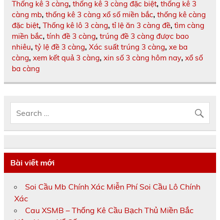
Thống kê 3 càng
,
thống kê 3 càng đặc biệt
,
thống kê 3
càng mb
,
thống kê 3 càng xổ số miền bắc
,
thống kê càng
đặc biệt
,
Thống kê lô 3 càng
,
tỉ lệ ăn 3 càng đề
,
tìm càng
miền bắc
,
tính đề 3 càng
,
trúng đề 3 càng được bao
nhiêu
,
tỷ lệ đề 3 càng
,
Xác suất trúng 3 càng
,
xe ba
càng
,
xem kết quả 3 càng
,
xin số 3 càng hôm nay
,
xổ số
ba càng
Bài viết mới
Soi Cầu Mb Chính Xác Miễn Phí Soi Cầu Lô Chính
Xác
Cau XSMB – Thống Kê Cầu Bạch Thủ Miền Bắc