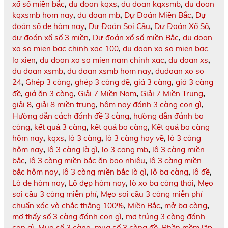
xổ số miền bắc
,
du đoan kqxs
,
du doan kqxsmb
,
du doan
kqxsmb hom nay
,
du doan mb
,
Dự Đoán Miền Bắc
,
Dự
đoán số de hôm nay
,
Dự Đoán Soi Cầu
,
Dự Đoán Xổ Số
,
dự đoán xổ số 3 miền
,
Dự đoán xổ số miền Bắc
,
du doan
xo so mien bac chinh xac 100
,
du doan xo so mien bac
lo xien
,
du doan xo so mien nam chinh xac
,
du doan xs
,
du doan xsmb
,
du doan xsmb hom nay
,
dudoan xo so
24
,
Ghép 3 càng
,
ghép 3 càng đề
,
giá 3 càng
,
giá 3 càng
đề
,
giá ăn 3 càng
,
Giải 7 Miền Nam
,
Giải 7 Miền Trung
,
giải 8
,
giải 8 miền trung
,
hôm nay đánh 3 càng con gì
,
Hướng dẫn cách đánh đề 3 càng
,
hướng dẫn đánh ba
càng
,
kết quả 3 càng
,
kết quả ba càng
,
Kết quả ba càng
hôm nay
,
kqxs
,
lô 3 càng
,
lô 3 càng hay về
,
lô 3 càng
hôm nay
,
lô 3 càng là gì
,
lo 3 cang mb
,
lô 3 càng miền
bắc
,
lô 3 càng miền bắc ăn bao nhiêu
,
lô 3 càng miền
bắc hôm nay
,
lô 3 càng miền bắc là gì
,
lô ba càng
,
lô đề
,
Lô de hôm nay
,
Lô đẹp hôm nay
,
lò xo ba càng thái
,
Mẹo
soi cầu 3 càng miễn phí
,
Mẹo soi cầu 3 càng miễn phí
chuẩn xác và chắc thắng 100%
,
Miền Bắc
,
mở ba càng
,
mơ thấy số 3 càng đánh con gì
,
mơ trúng 3 càng đánh
con gì
,
Mua số 3 càng
,
mua số 3 càng đề
,
Phần mềm lập