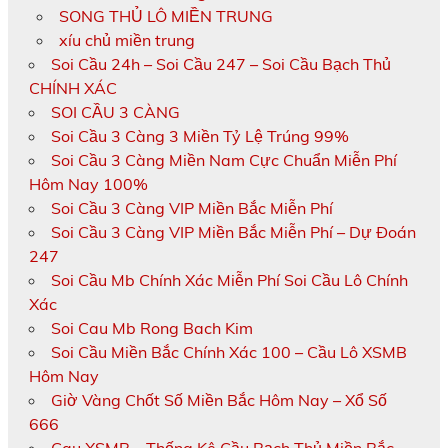
SONG THỦ LÔ MIỀN TRUNG
xíu chủ miền trung
Soi Cầu 24h – Soi Cầu 247 – Soi Cầu Bạch Thủ
CHÍNH XÁC
SOI CẦU 3 CÀNG
Soi Cầu 3 Càng 3 Miền Tỷ Lệ Trúng 99%
Soi Cầu 3 Càng Miền Nam Cực Chuẩn Miễn Phí
Hôm Nay 100%
Soi Cầu 3 Càng VIP Miền Bắc Miễn Phí
Soi Cầu 3 Càng VIP Miền Bắc Miễn Phí – Dự Đoán
247
Soi Cầu Mb Chính Xác Miễn Phí Soi Cầu Lô Chính
Xác
Soi Cau Mb Rong Bach Kim
Soi Cầu Miền Bắc Chính Xác 100 – Cầu Lô XSMB
Hôm Nay
Giờ Vàng Chốt Số Miền Bắc Hôm Nay – Xổ Số
666
Cau XSMB – Thống Kê Cầu Bạch Thủ Miền Bắc