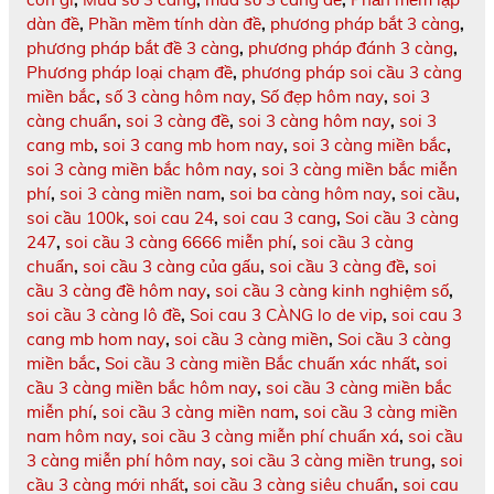
dàn đề
,
Phần mềm tính dàn đề
,
phương pháp bắt 3 càng
,
phương pháp bắt đề 3 càng
,
phương pháp đánh 3 càng
,
Phương pháp loại chạm đề
,
phương pháp soi cầu 3 càng
miền bắc
,
số 3 càng hôm nay
,
Số đẹp hôm nay
,
soi 3
càng chuẩn
,
soi 3 càng đề
,
soi 3 càng hôm nay
,
soi 3
cang mb
,
soi 3 cang mb hom nay
,
soi 3 càng miền bắc
,
soi 3 càng miền bắc hôm nay
,
soi 3 càng miền bắc miễn
phí
,
soi 3 càng miền nam
,
soi ba càng hôm nay
,
soi cầu
,
soi cầu 100k
,
soi cau 24
,
soi cau 3 cang
,
Soi cầu 3 càng
247
,
soi cầu 3 càng 6666 miễn phí
,
soi cầu 3 càng
chuẩn
,
soi cầu 3 càng của gấu
,
soi cầu 3 càng đề
,
soi
cầu 3 càng đề hôm nay
,
soi cầu 3 càng kinh nghiệm số
,
soi cầu 3 càng lô đề
,
Soi cau 3 CÀNG lo de vip
,
soi cau 3
cang mb hom nay
,
soi cầu 3 càng miền
,
Soi cầu 3 càng
miền bắc
,
Soi cầu 3 càng miền Bắc chuấn xác nhất
,
soi
cầu 3 càng miền bắc hôm nay
,
soi cầu 3 càng miền bắc
miễn phí
,
soi cầu 3 càng miền nam
,
soi cầu 3 càng miền
nam hôm nay
,
soi cầu 3 càng miễn phí chuẩn xá
,
soi cầu
3 càng miễn phí hôm nay
,
soi cầu 3 càng miền trung
,
soi
cầu 3 càng mới nhất
,
soi cầu 3 càng siêu chuẩn
,
soi cau