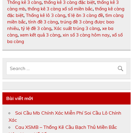
Thống kê 3 càng
,
thống kê 3 càng đặc biệt
,
thống kê 3
càng mb
,
thống kê 3 càng xổ số miền bắc
,
thống kê càng
đặc biệt
,
Thống kê lô 3 càng
,
tỉ lệ ăn 3 càng đề
,
tìm càng
miền bắc
,
tính đề 3 càng
,
trúng đề 3 càng được bao
nhiêu
,
tỷ lệ đề 3 càng
,
Xác suất trúng 3 càng
,
xe ba
càng
,
xem kết quả 3 càng
,
xin số 3 càng hôm nay
,
xổ số
ba càng
Bài viết mới
Soi Cầu Mb Chính Xác Miễn Phí Soi Cầu Lô Chính
Xác
Cau XSMB – Thống Kê Cầu Bạch Thủ Miền Bắc