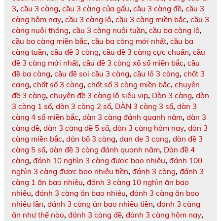
3
,
cầu 3 càng
,
cầu 3 càng của gấu
,
cầu 3 càng đề
,
cầu 3
càng hôm nay
,
cầu 3 càng lô
,
cầu 3 càng miền bắc
,
cầu 3
càng nuôi tháng
,
cầu 3 càng nuôi tuần
,
cầu ba càng lô
,
cầu ba càng miền bắc
,
cầu ba càng mới nhất
,
cầu ba
càng tuần
,
cầu đề 3 càng
,
cầu đề 3 càng cực chuẩn
,
cầu
đề 3 càng mới nhất
,
cầu đề 3 càng xổ số miền bắc
,
cầu
đề ba càng
,
cầu đề soi cầu 3 càng
,
cầu lô 3 càng
,
chốt 3
cang
,
chốt số 3 càng
,
chốt số 3 càng miền bắc
,
chuyên
đề 3 càng
,
chuyên đề 3 càng lô siêu vip
,
Dàn 3 càng
,
dàn
3 càng 1 số
,
dàn 3 càng 2 số
,
DÀN 3 càng 3 số
,
dàn 3
càng 4 số miền bắc
,
dàn 3 càng đánh quanh năm
,
dàn 3
càng đề
,
dàn 3 càng đề 5 số
,
dàn 3 càng hôm nay
,
dàn 3
càng miền bắc
,
dán bố 3 càng
,
dan de 3 cang
,
dàn đề 3
càng 5 số
,
dàn đề 3 càng đánh quanh năm
,
Dàn đề 4
càng
,
đánh 10 nghìn 3 càng được bao nhiêu
,
đánh 100
nghìn 3 càng được bao nhiêu tiền
,
đánh 3 càng
,
đánh 3
càng 1 ăn bao nhiêu
,
đánh 3 càng 10 nghìn ăn bao
nhiêu
,
đánh 3 càng ăn bao nhiêu
,
đánh 3 càng ăn bao
nhiêu lần
,
đánh 3 càng ăn bao nhiêu tiền
,
đánh 3 càng
ăn như thế nào
,
đánh 3 càng đề
,
đánh 3 càng hôm nay
,