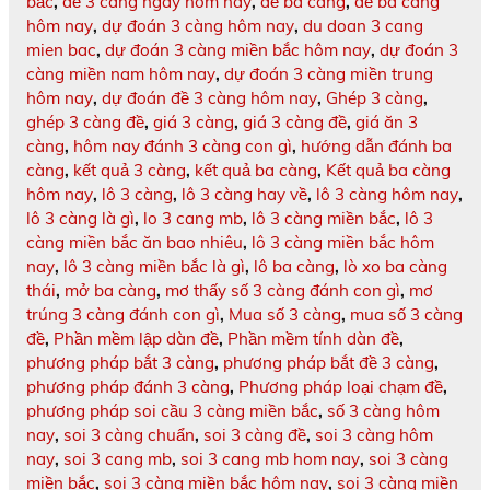
bắc
,
đề 3 càng ngày hôm nay
,
đề ba càng
,
đề ba càng
hôm nay
,
dự đoán 3 càng hôm nay
,
du doan 3 cang
mien bac
,
dự đoán 3 càng miền bắc hôm nay
,
dự đoán 3
càng miền nam hôm nay
,
dự đoán 3 càng miền trung
hôm nay
,
dự đoán đề 3 càng hôm nay
,
Ghép 3 càng
,
ghép 3 càng đề
,
giá 3 càng
,
giá 3 càng đề
,
giá ăn 3
càng
,
hôm nay đánh 3 càng con gì
,
hướng dẫn đánh ba
càng
,
kết quả 3 càng
,
kết quả ba càng
,
Kết quả ba càng
hôm nay
,
lô 3 càng
,
lô 3 càng hay về
,
lô 3 càng hôm nay
,
lô 3 càng là gì
,
lo 3 cang mb
,
lô 3 càng miền bắc
,
lô 3
càng miền bắc ăn bao nhiêu
,
lô 3 càng miền bắc hôm
nay
,
lô 3 càng miền bắc là gì
,
lô ba càng
,
lò xo ba càng
thái
,
mở ba càng
,
mơ thấy số 3 càng đánh con gì
,
mơ
trúng 3 càng đánh con gì
,
Mua số 3 càng
,
mua số 3 càng
đề
,
Phần mềm lập dàn đề
,
Phần mềm tính dàn đề
,
phương pháp bắt 3 càng
,
phương pháp bắt đề 3 càng
,
phương pháp đánh 3 càng
,
Phương pháp loại chạm đề
,
phương pháp soi cầu 3 càng miền bắc
,
số 3 càng hôm
nay
,
soi 3 càng chuẩn
,
soi 3 càng đề
,
soi 3 càng hôm
nay
,
soi 3 cang mb
,
soi 3 cang mb hom nay
,
soi 3 càng
miền bắc
,
soi 3 càng miền bắc hôm nay
,
soi 3 càng miền