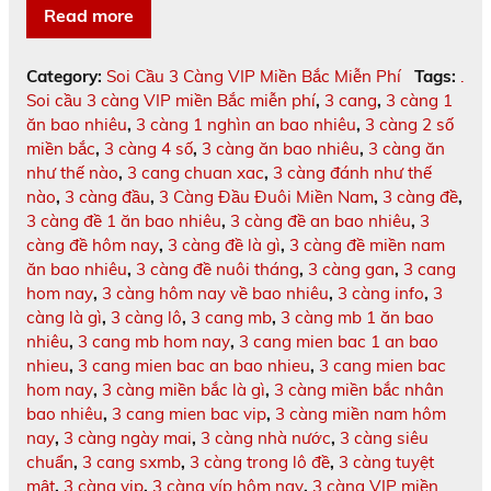
Read more
Category:
Soi Cầu 3 Càng VIP Miền Bắc Miễn Phí
Tags:
.
Soi cầu 3 càng VIP miền Bắc miễn phí
,
3 cang
,
3 càng 1
ăn bao nhiêu
,
3 càng 1 nghìn an bao nhiêu
,
3 càng 2 số
miền bắc
,
3 càng 4 số
,
3 càng ăn bao nhiêu
,
3 càng ăn
như thế nào
,
3 cang chuan xac
,
3 càng đánh như thế
nào
,
3 càng đầu
,
3 Càng Đầu Đuôi Miền Nam
,
3 càng đề
,
3 càng đề 1 ăn bao nhiêu
,
3 càng đề an bao nhiêu
,
3
càng đề hôm nay
,
3 càng đề là gì
,
3 càng đề miền nam
ăn bao nhiêu
,
3 càng đề nuôi tháng
,
3 càng gan
,
3 cang
hom nay
,
3 càng hôm nay về bao nhiêu
,
3 càng info
,
3
càng là gì
,
3 càng lô
,
3 cang mb
,
3 càng mb 1 ăn bao
nhiêu
,
3 cang mb hom nay
,
3 cang mien bac 1 an bao
nhieu
,
3 cang mien bac an bao nhieu
,
3 cang mien bac
hom nay
,
3 càng miền bắc là gì
,
3 càng miền bắc nhân
bao nhiêu
,
3 cang mien bac vip
,
3 càng miền nam hôm
nay
,
3 càng ngày mai
,
3 càng nhà nước
,
3 càng siêu
chuẩn
,
3 cang sxmb
,
3 càng trong lô đề
,
3 càng tuyệt
mật
,
3 càng vip
,
3 càng víp hôm nay
,
3 càng VIP miền