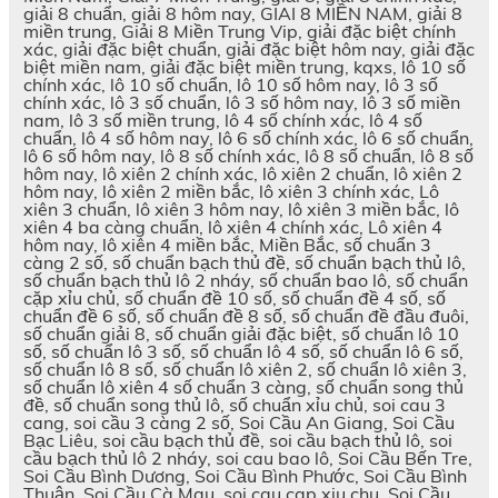
giải 8 chuẩn, giải 8 hôm nay, GIAI 8 MIỀN NAM, giải 8
miền trung, Giải 8 Miền Trung Vip, giải đặc biệt chính
xác, giải đặc biệt chuẩn, giải đặc biệt hôm nay, giải đặc
biệt miền nam, giải đặc biệt miền trung, kqxs, lô 10 số
chính xác, lô 10 số chuẩn, lô 10 số hôm nay, lô 3 số
chính xác, lô 3 số chuẩn, lô 3 số hôm nay, lô 3 số miền
nam, lô 3 số miền trung, lô 4 số chính xác, lô 4 số
chuẩn, lô 4 số hôm nay, lô 6 số chính xác, lô 6 số chuẩn,
lô 6 số hôm nay, lô 8 số chính xác, lô 8 số chuẩn, lô 8 số
hôm nay, lô xiên 2 chính xác, lô xiên 2 chuẩn, lô xiên 2
hôm nay, lô xiên 2 miền bắc, lô xiên 3 chính xác, Lô
xiên 3 chuẩn, lô xiên 3 hôm nay, lô xiên 3 miền bắc, lô
xiên 4 ba càng chuẩn, lô xiên 4 chính xác, Lô xiên 4
hôm nay, lô xiên 4 miền bắc, Miền Bắc, số chuẩn 3
càng 2 số, số chuẩn bạch thủ đề, số chuẩn bạch thủ lô,
số chuẩn bạch thủ lô 2 nháy, số chuẩn bao lô, số chuẩn
cặp xỉu chủ, số chuẩn đề 10 số, số chuẩn đề 4 số, số
chuẩn đề 6 số, số chuẩn đề 8 số, số chuẩn đề đầu đuôi,
số chuẩn giải 8, số chuẩn giải đặc biệt, số chuẩn lô 10
số, số chuẩn lô 3 số, số chuẩn lô 4 số, số chuẩn lô 6 số,
số chuẩn lô 8 số, số chuẩn lô xiên 2, số chuẩn lô xiên 3,
số chuẩn lô xiên 4 số chuẩn 3 càng, số chuẩn song thủ
đề, số chuẩn song thủ lô, số chuẩn xỉu chủ, soi cau 3
cang, soi cầu 3 càng 2 số, Soi Cầu An Giang, Soi Cầu
Bạc Liêu, soi cầu bạch thủ đề, soi cầu bạch thủ lô, soi
cầu bạch thủ lô 2 nháy, soi cau bao lô, Soi Cầu Bến Tre,
Soi Cầu Bình Dương, Soi Cầu Bình Phước, Soi Cầu Bình
Thuận, Soi Cầu Cà Mau, soi cau cap xiu chu, Soi Cầu