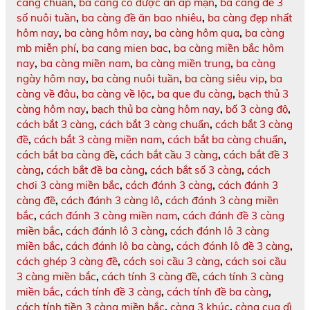
càng chuẩn
,
ba càng có được ăn áp mạn
,
ba càng đề 3
số nuôi tuần
,
ba càng đề ăn bao nhiêu
,
ba càng đẹp nhất
hôm nay
,
ba càng hôm nay
,
ba càng hôm qua
,
ba càng
mb miễn phí
,
ba cang mien bac
,
ba càng miền bắc hôm
nay
,
ba càng miền nam
,
ba càng miền trung
,
ba càng
ngày hôm nay
,
ba càng nuôi tuần
,
ba càng siêu vip
,
ba
càng về đâu
,
ba càng về lộc
,
ba que đu càng
,
bạch thủ 3
càng hôm nay
,
bạch thủ ba càng hôm nay
,
bố 3 càng độ
,
cách bắt 3 càng
,
cách bắt 3 càng chuẩn
,
cách bắt 3 càng
đề
,
cách bắt 3 càng miền nam
,
cách bắt ba càng chuẩn
,
cách bắt ba càng đề
,
cách bắt cầu 3 càng
,
cách bắt đề 3
càng
,
cách bắt đề ba càng
,
cách bắt số 3 càng
,
cách
chơi 3 càng miền bắc
,
cách đánh 3 càng
,
cách đánh 3
càng đề
,
cách đánh 3 càng lô
,
cách đánh 3 càng miền
bắc
,
cách đánh 3 càng miền nam
,
cách đánh đề 3 càng
miền bắc
,
cách đánh lô 3 càng
,
cách đánh lô 3 càng
miền bắc
,
cách đánh lô ba càng
,
cách đánh lô đề 3 càng
,
cách ghép 3 càng đề
,
cách soi cầu 3 càng
,
cách soi cầu
3 càng miền bắc
,
cách tính 3 càng đề
,
cách tính 3 càng
miền bắc
,
cách tính đề 3 càng
,
cách tính đề ba càng
,
cách tính tiền 3 càng miền bắc
,
càng 3 khúc
,
càng cua dì