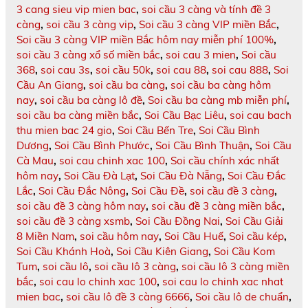
3 cang sieu vip mien bac
,
soi cầu 3 càng và tính đề 3
càng
,
soi cầu 3 càng vip
,
Soi cầu 3 càng VIP miền Bắc
,
Soi cầu 3 càng VIP miền Bắc hôm nay miễn phí 100%
,
soi cầu 3 càng xổ số miền bắc
,
soi cau 3 mien
,
Soi cầu
368
,
soi cau 3s
,
soi cầu 50k
,
soi cau 88
,
soi cau 888
,
Soi
Cầu An Giang
,
soi cầu ba càng
,
soi cầu ba càng hôm
nay
,
soi cầu ba càng lô đề
,
Soi cầu ba càng mb miễn phí
,
soi cầu ba càng miền bắc
,
Soi Cầu Bạc Liêu
,
soi cau bach
thu mien bac 24 gio
,
Soi Cầu Bến Tre
,
Soi Cầu Bình
Dương
,
Soi Cầu Bình Phước
,
Soi Cầu Bình Thuận
,
Soi Cầu
Cà Mau
,
soi cau chinh xac 100
,
Soi cầu chính xác nhất
hôm nay
,
Soi Cầu Đà Lạt
,
Soi Cầu Đà Nẵng
,
Soi Cầu Đắc
Lắc
,
Soi Cầu Đắc Nông
,
Soi Cầu Đề
,
soi cầu đề 3 càng
,
soi cầu đề 3 càng hôm nay
,
soi cầu đề 3 càng miền bắc
,
soi cầu đề 3 càng xsmb
,
Soi Cầu Đồng Nai
,
Soi Cầu Giải
8 Miền Nam
,
soi cầu hôm nay
,
Soi Cầu Huế
,
Soi cầu kép
,
Soi Cầu Khánh Hoà
,
Soi Cầu Kiên Giang
,
Soi Cầu Kom
Tum
,
soi cầu lô
,
soi cầu lô 3 càng
,
soi cầu lô 3 càng miền
bắc
,
soi cau lo chinh xac 100
,
soi cau lo chinh xac nhat
mien bac
,
soi cầu lô đề 3 càng 6666
,
Soi cầu lô de chuẩn
,