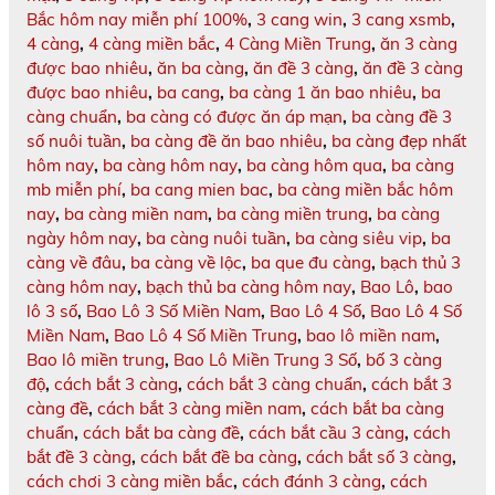
Bắc hôm nay miễn phí 100%
,
3 cang win
,
3 cang xsmb
,
4 càng
,
4 càng miền bắc
,
4 Càng Miền Trung
,
ăn 3 càng
được bao nhiêu
,
ăn ba càng
,
ăn đề 3 càng
,
ăn đề 3 càng
được bao nhiêu
,
ba cang
,
ba càng 1 ăn bao nhiêu
,
ba
càng chuẩn
,
ba càng có được ăn áp mạn
,
ba càng đề 3
số nuôi tuần
,
ba càng đề ăn bao nhiêu
,
ba càng đẹp nhất
hôm nay
,
ba càng hôm nay
,
ba càng hôm qua
,
ba càng
mb miễn phí
,
ba cang mien bac
,
ba càng miền bắc hôm
nay
,
ba càng miền nam
,
ba càng miền trung
,
ba càng
ngày hôm nay
,
ba càng nuôi tuần
,
ba càng siêu vip
,
ba
càng về đâu
,
ba càng về lộc
,
ba que đu càng
,
bạch thủ 3
càng hôm nay
,
bạch thủ ba càng hôm nay
,
Bao Lô
,
bao
lô 3 số
,
Bao Lô 3 Số Miền Nam
,
Bao Lô 4 Số
,
Bao Lô 4 Số
Miền Nam
,
Bao Lô 4 Số Miền Trung
,
bao lô miền nam
,
Bao lô miền trung
,
Bao Lô Miền Trung 3 Số
,
bố 3 càng
độ
,
cách bắt 3 càng
,
cách bắt 3 càng chuẩn
,
cách bắt 3
càng đề
,
cách bắt 3 càng miền nam
,
cách bắt ba càng
chuẩn
,
cách bắt ba càng đề
,
cách bắt cầu 3 càng
,
cách
bắt đề 3 càng
,
cách bắt đề ba càng
,
cách bắt số 3 càng
,
cách chơi 3 càng miền bắc
,
cách đánh 3 càng
,
cách