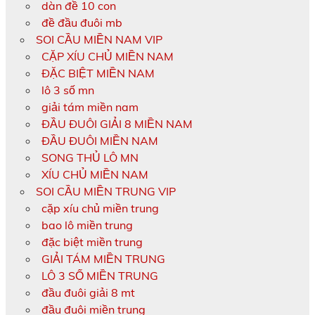
dàn đề 10 con
đề đầu đuôi mb
SOI CẦU MIỀN NAM VIP
CẶP XÍU CHỦ MIỀN NAM
ĐẶC BIỆT MIỀN NAM
lô 3 số mn
giải tám miền nam
ĐẦU ĐUÔI GIẢI 8 MIỀN NAM
ĐẦU ĐUÔI MIỀN NAM
SONG THỦ LÔ MN
XÍU CHỦ MIỀN NAM
SOI CẦU MIỀN TRUNG VIP
cặp xíu chủ miền trung
bao lô miền trung
đặc biệt miền trung
GIẢI TÁM MIỀN TRUNG
LÔ 3 SỐ MIỀN TRUNG
đầu đuôi giải 8 mt
đầu đuôi miền trung