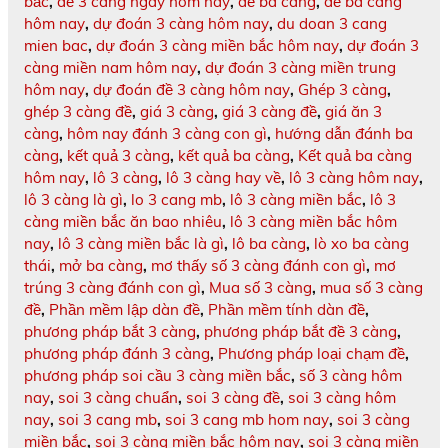
bắc
,
đề 3 càng ngày hôm nay
,
đề ba càng
,
đề ba càng
hôm nay
,
dự đoán 3 càng hôm nay
,
du doan 3 cang
mien bac
,
dự đoán 3 càng miền bắc hôm nay
,
dự đoán 3
càng miền nam hôm nay
,
dự đoán 3 càng miền trung
hôm nay
,
dự đoán đề 3 càng hôm nay
,
Ghép 3 càng
,
ghép 3 càng đề
,
giá 3 càng
,
giá 3 càng đề
,
giá ăn 3
càng
,
hôm nay đánh 3 càng con gì
,
hướng dẫn đánh ba
càng
,
kết quả 3 càng
,
kết quả ba càng
,
Kết quả ba càng
hôm nay
,
lô 3 càng
,
lô 3 càng hay về
,
lô 3 càng hôm nay
,
lô 3 càng là gì
,
lo 3 cang mb
,
lô 3 càng miền bắc
,
lô 3
càng miền bắc ăn bao nhiêu
,
lô 3 càng miền bắc hôm
nay
,
lô 3 càng miền bắc là gì
,
lô ba càng
,
lò xo ba càng
thái
,
mở ba càng
,
mơ thấy số 3 càng đánh con gì
,
mơ
trúng 3 càng đánh con gì
,
Mua số 3 càng
,
mua số 3 càng
đề
,
Phần mềm lập dàn đề
,
Phần mềm tính dàn đề
,
phương pháp bắt 3 càng
,
phương pháp bắt đề 3 càng
,
phương pháp đánh 3 càng
,
Phương pháp loại chạm đề
,
phương pháp soi cầu 3 càng miền bắc
,
số 3 càng hôm
nay
,
soi 3 càng chuẩn
,
soi 3 càng đề
,
soi 3 càng hôm
nay
,
soi 3 cang mb
,
soi 3 cang mb hom nay
,
soi 3 càng
miền bắc
,
soi 3 càng miền bắc hôm nay
,
soi 3 càng miền