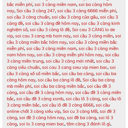
bắc miễn phí
,
soi 3 càng miền nam
,
soi ba càng hôm
nay
,
Soi cầu 3 càng 247
,
soi cầu 3 càng 6666 miễn phí
,
soi cầu 3 càng chuẩn
,
soi cầu 3 càng của gấu
,
soi cầu 3
càng đề
,
soi cầu 3 càng đề hôm nay
,
soi cầu 3 càng kinh
nghiệm số
,
soi cầu 3 càng lô đề
,
Soi cau 3 CÀNG lo de
vip
,
soi cau 3 cang mb hom nay
,
soi cầu 3 càng miền
,
soi
cầu 3 càng miền bắc hôm nay
,
soi cầu 3 càng miền bắc
miễn phí
,
soi cầu 3 càng miền nam
,
soi cầu 3 càng miền
nam hôm nay
,
soi cầu 3 càng miễn phí hôm nay
,
soi cầu
3 càng miền trung
,
soi cầu 3 càng mới nhất
,
soi cầu 3
càng siêu chuẩn
,
soi cau 3 cang sieu vip mien bac
,
soi
cầu 3 càng xổ số miền bắc
,
soi cầu ba càng
,
soi cầu ba
càng hôm nay
,
soi cầu ba càng lô đề
,
Soi cầu ba càng
mb miễn phí
,
soi cầu ba càng miền bắc
,
soi cầu đề 3
càng
,
soi cầu đề 3 càng hôm nay
,
soi cầu đề 3 càng miền
bắc
,
soi cầu đề 3 càng xsmb
,
soi cầu lô 3 càng
,
soi cầu lô
3 càng miền bắc
,
soi cầu lô đề 3 càng 6666
,
soi cầu
online chốt 3 càng siêu vip
,
Soi cu 3 càng MB
,
soi đề 3
càng
,
soi đề 3 càng hôm nay
,
soi đề ba càng
,
soi lô 3
càng
,
soi lo 3 cang mien bac
,
tâm càng 3 đánh lô gì
,