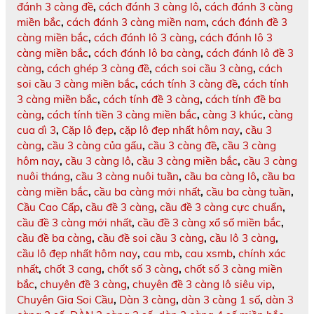
đánh 3 càng đề
,
cách đánh 3 càng lô
,
cách đánh 3 càng
miền bắc
,
cách đánh 3 càng miền nam
,
cách đánh đề 3
càng miền bắc
,
cách đánh lô 3 càng
,
cách đánh lô 3
càng miền bắc
,
cách đánh lô ba càng
,
cách đánh lô đề 3
càng
,
cách ghép 3 càng đề
,
cách soi cầu 3 càng
,
cách
soi cầu 3 càng miền bắc
,
cách tính 3 càng đề
,
cách tính
3 càng miền bắc
,
cách tính đề 3 càng
,
cách tính đề ba
càng
,
cách tính tiền 3 càng miền bắc
,
càng 3 khúc
,
càng
cua dì 3
,
Cặp lô đẹp
,
cặp lô đẹp nhất hôm nay
,
cầu 3
càng
,
cầu 3 càng của gấu
,
cầu 3 càng đề
,
cầu 3 càng
hôm nay
,
cầu 3 càng lô
,
cầu 3 càng miền bắc
,
cầu 3 càng
nuôi tháng
,
cầu 3 càng nuôi tuần
,
cầu ba càng lô
,
cầu ba
càng miền bắc
,
cầu ba càng mới nhất
,
cầu ba càng tuần
,
Cầu Cao Cấp
,
cầu đề 3 càng
,
cầu đề 3 càng cực chuẩn
,
cầu đề 3 càng mới nhất
,
cầu đề 3 càng xổ số miền bắc
,
cầu đề ba càng
,
cầu đề soi cầu 3 càng
,
cầu lô 3 càng
,
cầu lô đẹp nhất hôm nay
,
cau mb
,
cau xsmb
,
chính xác
nhất
,
chốt 3 cang
,
chốt số 3 càng
,
chốt số 3 càng miền
bắc
,
chuyên đề 3 càng
,
chuyên đề 3 càng lô siêu vip
,
Chuyên Gia Soi Cầu
,
Dàn 3 càng
,
dàn 3 càng 1 số
,
dàn 3