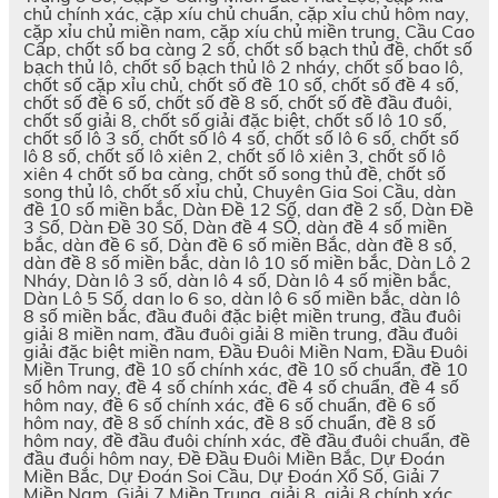
chủ chính xác, cặp xíu chủ chuẩn, cặp xỉu chủ hôm nay,
cặp xỉu chủ miền nam, cặp xíu chủ miền trung, Cầu Cao
Cấp, chốt số ba càng 2 số, chốt số bạch thủ đề, chốt số
bạch thủ lô, chốt số bạch thủ lô 2 nháy, chốt số bao lô,
chốt số cặp xỉu chủ, chốt số đề 10 số, chốt số đề 4 số,
chốt số đề 6 số, chốt số đề 8 số, chốt số đề đầu đuôi,
chốt số giải 8, chốt số giải đặc biệt, chốt số lô 10 số,
chốt số lô 3 số, chốt số lô 4 số, chốt số lô 6 số, chốt số
lô 8 số, chốt số lô xiên 2, chốt số lô xiên 3, chốt số lô
xiên 4 chốt số ba càng, chốt số song thủ đề, chốt số
song thủ lô, chốt số xỉu chủ, Chuyên Gia Soi Cầu, dàn
đề 10 số miền bắc, Dàn Đề 12 Số, dan đề 2 số, Dàn Đề
3 Số, Dàn Đề 30 Số, Dàn đề 4 SỐ, dàn đề 4 số miền
bắc, dàn đề 6 số, Dàn đề 6 số miền Bắc, dàn đề 8 số,
dàn đề 8 số miền bắc, dàn lô 10 số miền bắc, Dàn Lô 2
Nháy, Dàn lô 3 số, dàn lô 4 số, Dàn lô 4 số miền bắc,
Dàn Lô 5 Số, dan lo 6 so, dàn lô 6 số miền bắc, dàn lô
8 số miền bắc, đầu đuôi đặc biệt miền trung, đầu đuôi
giải 8 miền nam, đầu đuôi giải 8 miền trung, đầu đuôi
giải đặc biệt miền nam, Đầu Đuôi Miền Nam, Đầu Đuôi
Miền Trung, đề 10 số chính xác, đề 10 số chuẩn, đề 10
số hôm nay, đề 4 số chính xác, đề 4 số chuẩn, đề 4 số
hôm nay, đề 6 số chính xác, đề 6 số chuẩn, đề 6 số
hôm nay, đề 8 số chính xác, đề 8 số chuẩn, đề 8 số
hôm nay, đề đầu đuôi chính xác, đề đầu đuôi chuẩn, đề
đầu đuôi hôm nay, Đề Đầu Đuôi Miền Bắc, Dự Đoán
Miền Bắc, Dự Đoán Soi Cầu, Dự Đoán Xổ Số, Giải 7
Miền Nam, Giải 7 Miền Trung, giải 8, giải 8 chính xác,