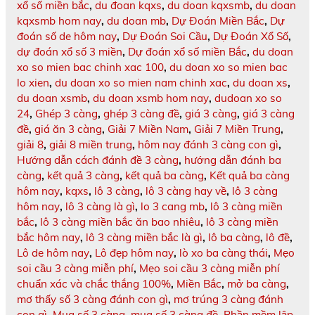
xổ số miền bắc
,
du đoan kqxs
,
du doan kqxsmb
,
du doan
kqxsmb hom nay
,
du doan mb
,
Dự Đoán Miền Bắc
,
Dự
đoán số de hôm nay
,
Dự Đoán Soi Cầu
,
Dự Đoán Xổ Số
,
dự đoán xổ số 3 miền
,
Dự đoán xổ số miền Bắc
,
du doan
xo so mien bac chinh xac 100
,
du doan xo so mien bac
lo xien
,
du doan xo so mien nam chinh xac
,
du doan xs
,
du doan xsmb
,
du doan xsmb hom nay
,
dudoan xo so
24
,
Ghép 3 càng
,
ghép 3 càng đề
,
giá 3 càng
,
giá 3 càng
đề
,
giá ăn 3 càng
,
Giải 7 Miền Nam
,
Giải 7 Miền Trung
,
giải 8
,
giải 8 miền trung
,
hôm nay đánh 3 càng con gì
,
Hướng dẫn cách đánh đề 3 càng
,
hướng dẫn đánh ba
càng
,
kết quả 3 càng
,
kết quả ba càng
,
Kết quả ba càng
hôm nay
,
kqxs
,
lô 3 càng
,
lô 3 càng hay về
,
lô 3 càng
hôm nay
,
lô 3 càng là gì
,
lo 3 cang mb
,
lô 3 càng miền
bắc
,
lô 3 càng miền bắc ăn bao nhiêu
,
lô 3 càng miền
bắc hôm nay
,
lô 3 càng miền bắc là gì
,
lô ba càng
,
lô đề
,
Lô de hôm nay
,
Lô đẹp hôm nay
,
lò xo ba càng thái
,
Mẹo
soi cầu 3 càng miễn phí
,
Mẹo soi cầu 3 càng miễn phí
chuẩn xác và chắc thắng 100%
,
Miền Bắc
,
mở ba càng
,
mơ thấy số 3 càng đánh con gì
,
mơ trúng 3 càng đánh
con gì
,
Mua số 3 càng
,
mua số 3 càng đề
,
Phần mềm lập