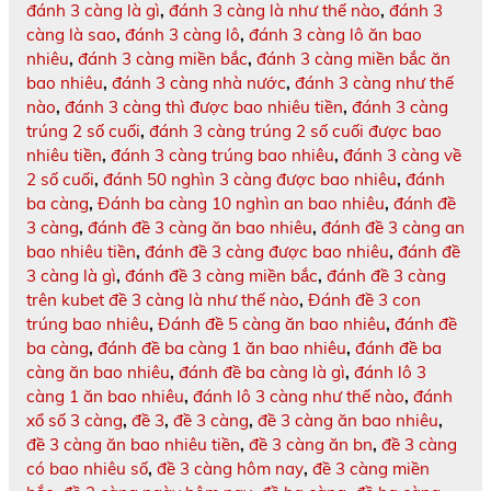
đánh 3 càng là gì
,
đánh 3 càng là như thế nào
,
đánh 3
càng là sao
,
đánh 3 càng lô
,
đánh 3 càng lô ăn bao
nhiêu
,
đánh 3 càng miền bắc
,
đánh 3 càng miền bắc ăn
bao nhiêu
,
đánh 3 càng nhà nước
,
đánh 3 càng như thế
nào
,
đánh 3 càng thì được bao nhiêu tiền
,
đánh 3 càng
trúng 2 số cuối
,
đánh 3 càng trúng 2 số cuối được bao
nhiêu tiền
,
đánh 3 càng trúng bao nhiêu
,
đánh 3 càng về
2 số cuối
,
đánh 50 nghìn 3 càng được bao nhiêu
,
đánh
ba càng
,
Đánh ba càng 10 nghìn an bao nhiêu
,
đánh đề
3 càng
,
đánh đề 3 càng ăn bao nhiêu
,
đánh đề 3 càng an
bao nhiêu tiền
,
đánh đề 3 càng được bao nhiêu
,
đánh đề
3 càng là gì
,
đánh đề 3 càng miền bắc
,
đánh đề 3 càng
trên kubet đề 3 càng là như thế nào
,
Đánh đề 3 con
trúng bao nhiêu
,
Đánh đề 5 càng ăn bao nhiêu
,
đánh đề
ba càng
,
đánh đề ba càng 1 ăn bao nhiêu
,
đánh đề ba
càng ăn bao nhiêu
,
đánh đề ba càng là gì
,
đánh lô 3
càng 1 ăn bao nhiêu
,
đánh lô 3 càng như thế nào
,
đánh
xổ số 3 càng
,
đề 3
,
đề 3 càng
,
đề 3 càng ăn bao nhiêu
,
đề 3 càng ăn bao nhiêu tiền
,
đề 3 càng ăn bn
,
đề 3 càng
có bao nhiêu số
,
đề 3 càng hôm nay
,
đề 3 càng miền