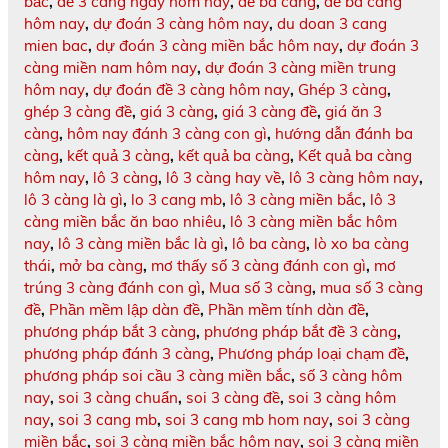
bắc
,
đề 3 càng ngày hôm nay
,
đề ba càng
,
đề ba càng
hôm nay
,
dự đoán 3 càng hôm nay
,
du doan 3 cang
mien bac
,
dự đoán 3 càng miền bắc hôm nay
,
dự đoán 3
càng miền nam hôm nay
,
dự đoán 3 càng miền trung
hôm nay
,
dự đoán đề 3 càng hôm nay
,
Ghép 3 càng
,
ghép 3 càng đề
,
giá 3 càng
,
giá 3 càng đề
,
giá ăn 3
càng
,
hôm nay đánh 3 càng con gì
,
hướng dẫn đánh ba
càng
,
kết quả 3 càng
,
kết quả ba càng
,
Kết quả ba càng
hôm nay
,
lô 3 càng
,
lô 3 càng hay về
,
lô 3 càng hôm nay
,
lô 3 càng là gì
,
lo 3 cang mb
,
lô 3 càng miền bắc
,
lô 3
càng miền bắc ăn bao nhiêu
,
lô 3 càng miền bắc hôm
nay
,
lô 3 càng miền bắc là gì
,
lô ba càng
,
lò xo ba càng
thái
,
mở ba càng
,
mơ thấy số 3 càng đánh con gì
,
mơ
trúng 3 càng đánh con gì
,
Mua số 3 càng
,
mua số 3 càng
đề
,
Phần mềm lập dàn đề
,
Phần mềm tính dàn đề
,
phương pháp bắt 3 càng
,
phương pháp bắt đề 3 càng
,
phương pháp đánh 3 càng
,
Phương pháp loại chạm đề
,
phương pháp soi cầu 3 càng miền bắc
,
số 3 càng hôm
nay
,
soi 3 càng chuẩn
,
soi 3 càng đề
,
soi 3 càng hôm
nay
,
soi 3 cang mb
,
soi 3 cang mb hom nay
,
soi 3 càng
miền bắc
,
soi 3 càng miền bắc hôm nay
,
soi 3 càng miền