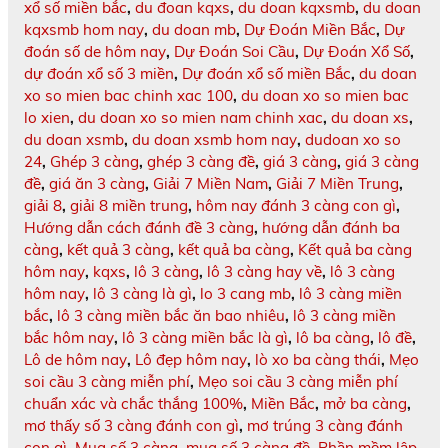
xổ số miền bắc
,
du đoan kqxs
,
du doan kqxsmb
,
du doan
kqxsmb hom nay
,
du doan mb
,
Dự Đoán Miền Bắc
,
Dự
đoán số de hôm nay
,
Dự Đoán Soi Cầu
,
Dự Đoán Xổ Số
,
dự đoán xổ số 3 miền
,
Dự đoán xổ số miền Bắc
,
du doan
xo so mien bac chinh xac 100
,
du doan xo so mien bac
lo xien
,
du doan xo so mien nam chinh xac
,
du doan xs
,
du doan xsmb
,
du doan xsmb hom nay
,
dudoan xo so
24
,
Ghép 3 càng
,
ghép 3 càng đề
,
giá 3 càng
,
giá 3 càng
đề
,
giá ăn 3 càng
,
Giải 7 Miền Nam
,
Giải 7 Miền Trung
,
giải 8
,
giải 8 miền trung
,
hôm nay đánh 3 càng con gì
,
Hướng dẫn cách đánh đề 3 càng
,
hướng dẫn đánh ba
càng
,
kết quả 3 càng
,
kết quả ba càng
,
Kết quả ba càng
hôm nay
,
kqxs
,
lô 3 càng
,
lô 3 càng hay về
,
lô 3 càng
hôm nay
,
lô 3 càng là gì
,
lo 3 cang mb
,
lô 3 càng miền
bắc
,
lô 3 càng miền bắc ăn bao nhiêu
,
lô 3 càng miền
bắc hôm nay
,
lô 3 càng miền bắc là gì
,
lô ba càng
,
lô đề
,
Lô de hôm nay
,
Lô đẹp hôm nay
,
lò xo ba càng thái
,
Mẹo
soi cầu 3 càng miễn phí
,
Mẹo soi cầu 3 càng miễn phí
chuẩn xác và chắc thắng 100%
,
Miền Bắc
,
mở ba càng
,
mơ thấy số 3 càng đánh con gì
,
mơ trúng 3 càng đánh
con gì
,
Mua số 3 càng
,
mua số 3 càng đề
,
Phần mềm lập