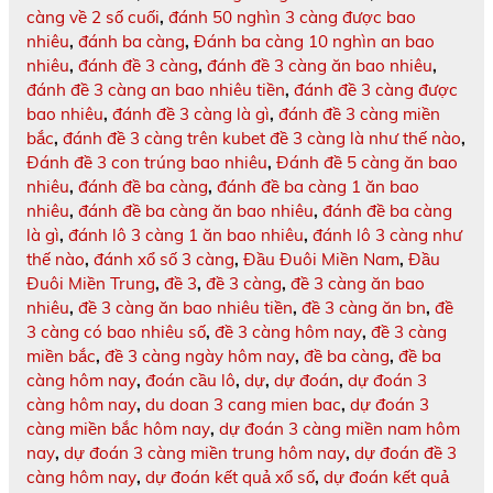
càng về 2 số cuối
,
đánh 50 nghìn 3 càng được bao
nhiêu
,
đánh ba càng
,
Đánh ba càng 10 nghìn an bao
nhiêu
,
đánh đề 3 càng
,
đánh đề 3 càng ăn bao nhiêu
,
đánh đề 3 càng an bao nhiêu tiền
,
đánh đề 3 càng được
bao nhiêu
,
đánh đề 3 càng là gì
,
đánh đề 3 càng miền
bắc
,
đánh đề 3 càng trên kubet đề 3 càng là như thế nào
,
Đánh đề 3 con trúng bao nhiêu
,
Đánh đề 5 càng ăn bao
nhiêu
,
đánh đề ba càng
,
đánh đề ba càng 1 ăn bao
nhiêu
,
đánh đề ba càng ăn bao nhiêu
,
đánh đề ba càng
là gì
,
đánh lô 3 càng 1 ăn bao nhiêu
,
đánh lô 3 càng như
thế nào
,
đánh xổ số 3 càng
,
Đầu Đuôi Miền Nam
,
Đầu
Đuôi Miền Trung
,
đề 3
,
đề 3 càng
,
đề 3 càng ăn bao
nhiêu
,
đề 3 càng ăn bao nhiêu tiền
,
đề 3 càng ăn bn
,
đề
3 càng có bao nhiêu số
,
đề 3 càng hôm nay
,
đề 3 càng
miền bắc
,
đề 3 càng ngày hôm nay
,
đề ba càng
,
đề ba
càng hôm nay
,
đoán cầu lô
,
dự
,
dự đoán
,
dự đoán 3
càng hôm nay
,
du doan 3 cang mien bac
,
dự đoán 3
càng miền bắc hôm nay
,
dự đoán 3 càng miền nam hôm
nay
,
dự đoán 3 càng miền trung hôm nay
,
dự đoán đề 3
càng hôm nay
,
dự đoán kết quả xổ số
,
dự đoán kết quả