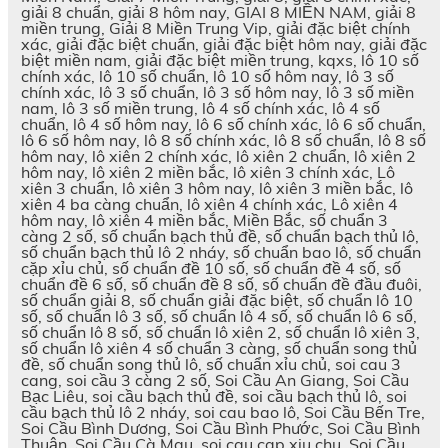
giải 8 chuẩn, giải 8 hôm nay, GIAI 8 MIỀN NAM, giải 8
miền trung, Giải 8 Miền Trung Vip, giải đặc biệt chính
xác, giải đặc biệt chuẩn, giải đặc biệt hôm nay, giải đặc
biệt miền nam, giải đặc biệt miền trung, kqxs, lô 10 số
chính xác, lô 10 số chuẩn, lô 10 số hôm nay, lô 3 số
chính xác, lô 3 số chuẩn, lô 3 số hôm nay, lô 3 số miền
nam, lô 3 số miền trung, lô 4 số chính xác, lô 4 số
chuẩn, lô 4 số hôm nay, lô 6 số chính xác, lô 6 số chuẩn,
lô 6 số hôm nay, lô 8 số chính xác, lô 8 số chuẩn, lô 8 số
hôm nay, lô xiên 2 chính xác, lô xiên 2 chuẩn, lô xiên 2
hôm nay, lô xiên 2 miền bắc, lô xiên 3 chính xác, Lô
xiên 3 chuẩn, lô xiên 3 hôm nay, lô xiên 3 miền bắc, lô
xiên 4 ba càng chuẩn, lô xiên 4 chính xác, Lô xiên 4
hôm nay, lô xiên 4 miền bắc, Miền Bắc, số chuẩn 3
càng 2 số, số chuẩn bạch thủ đề, số chuẩn bạch thủ lô,
số chuẩn bạch thủ lô 2 nháy, số chuẩn bao lô, số chuẩn
cặp xỉu chủ, số chuẩn đề 10 số, số chuẩn đề 4 số, số
chuẩn đề 6 số, số chuẩn đề 8 số, số chuẩn đề đầu đuôi,
số chuẩn giải 8, số chuẩn giải đặc biệt, số chuẩn lô 10
số, số chuẩn lô 3 số, số chuẩn lô 4 số, số chuẩn lô 6 số,
số chuẩn lô 8 số, số chuẩn lô xiên 2, số chuẩn lô xiên 3,
số chuẩn lô xiên 4 số chuẩn 3 càng, số chuẩn song thủ
đề, số chuẩn song thủ lô, số chuẩn xỉu chủ, soi cau 3
cang, soi cầu 3 càng 2 số, Soi Cầu An Giang, Soi Cầu
Bạc Liêu, soi cầu bạch thủ đề, soi cầu bạch thủ lô, soi
cầu bạch thủ lô 2 nháy, soi cau bao lô, Soi Cầu Bến Tre,
Soi Cầu Bình Dương, Soi Cầu Bình Phước, Soi Cầu Bình
Thuận, Soi Cầu Cà Mau, soi cau cap xiu chu, Soi Cầu