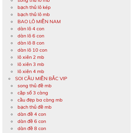
bạch thủ lô kép
bạch thủ lô mb
BAO LÔ MIỀN NAM
dàn lô 4 con
dàn lô 6 con
dàn lô 8 con
dàn lô 10 con
lô xiên 2 mb
lô xiên 3 mb
lô xiên 4 mb
SOI CẦU MIỀN BẮC VIP
song thủ đề mb
cặp số 3 càng
cầu đẹp ba càng mb
bạch thủ đề mb
dàn đề 4 con
dàn đề 6 con
dàn đề 8 con