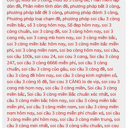
dàn đề
,
Phần mềm tính dàn đề
,
phương pháp bắt 3 càng
,
phương pháp bắt đề 3 càng
,
phương pháp đánh 3 càng
,
Phương pháp loại chạm đề
,
phương pháp soi cầu 3 càng
miền bắc
,
số 3 càng hôm nay
,
Số đẹp hôm nay
,
soi 3
càng chuẩn
,
soi 3 càng đề
,
soi 3 càng hôm nay
,
soi 3
cang mb
,
soi 3 cang mb hom nay
,
soi 3 càng miền bắc
,
soi 3 càng miền bắc hôm nay
,
soi 3 càng miền bắc miễn
phí
,
soi 3 càng miền nam
,
soi ba càng hôm nay
,
soi cầu
,
soi cầu 100k
,
soi cau 24
,
soi cau 3 cang
,
Soi cầu 3 càng
247
,
soi cầu 3 càng 6666 miễn phí
,
soi cầu 3 càng
chuẩn
,
soi cầu 3 càng của gấu
,
soi cầu 3 càng đề
,
soi
cầu 3 càng đề hôm nay
,
soi cầu 3 càng kinh nghiệm số
,
soi cầu 3 càng lô đề
,
Soi cau 3 CÀNG lo de vip
,
soi cau 3
cang mb hom nay
,
soi cầu 3 càng miền
,
Soi cầu 3 càng
miền bắc
,
Soi cầu 3 càng miền Bắc chuấn xác nhất
,
soi
cầu 3 càng miền bắc hôm nay
,
soi cầu 3 càng miền bắc
miễn phí
,
soi cầu 3 càng miền nam
,
soi cầu 3 càng miền
nam hôm nay
,
soi cầu 3 càng miễn phí chuẩn xá
,
soi cầu
3 càng miễn phí hôm nay
,
soi cầu 3 càng miền trung
,
soi
cầu 3 càng mới nhất
,
soi cầu 3 càng siêu chuẩn
,
soi cau