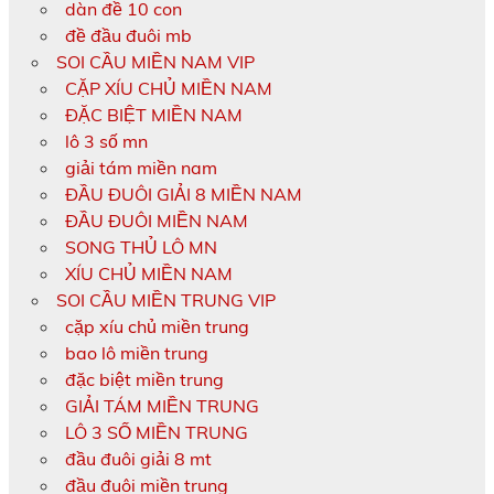
dàn đề 10 con
đề đầu đuôi mb
SOI CẦU MIỀN NAM VIP
CẶP XÍU CHỦ MIỀN NAM
ĐẶC BIỆT MIỀN NAM
lô 3 số mn
giải tám miền nam
ĐẦU ĐUÔI GIẢI 8 MIỀN NAM
ĐẦU ĐUÔI MIỀN NAM
SONG THỦ LÔ MN
XÍU CHỦ MIỀN NAM
SOI CẦU MIỀN TRUNG VIP
cặp xíu chủ miền trung
bao lô miền trung
đặc biệt miền trung
GIẢI TÁM MIỀN TRUNG
LÔ 3 SỐ MIỀN TRUNG
đầu đuôi giải 8 mt
đầu đuôi miền trung