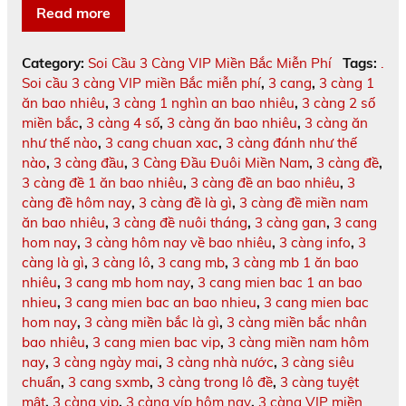
Read more
Category:
Soi Cầu 3 Càng VIP Miền Bắc Miễn Phí
Tags:
.
Soi cầu 3 càng VIP miền Bắc miễn phí
,
3 cang
,
3 càng 1
ăn bao nhiêu
,
3 càng 1 nghìn an bao nhiêu
,
3 càng 2 số
miền bắc
,
3 càng 4 số
,
3 càng ăn bao nhiêu
,
3 càng ăn
như thế nào
,
3 cang chuan xac
,
3 càng đánh như thế
nào
,
3 càng đầu
,
3 Càng Đầu Đuôi Miền Nam
,
3 càng đề
,
3 càng đề 1 ăn bao nhiêu
,
3 càng đề an bao nhiêu
,
3
càng đề hôm nay
,
3 càng đề là gì
,
3 càng đề miền nam
ăn bao nhiêu
,
3 càng đề nuôi tháng
,
3 càng gan
,
3 cang
hom nay
,
3 càng hôm nay về bao nhiêu
,
3 càng info
,
3
càng là gì
,
3 càng lô
,
3 cang mb
,
3 càng mb 1 ăn bao
nhiêu
,
3 cang mb hom nay
,
3 cang mien bac 1 an bao
nhieu
,
3 cang mien bac an bao nhieu
,
3 cang mien bac
hom nay
,
3 càng miền bắc là gì
,
3 càng miền bắc nhân
bao nhiêu
,
3 cang mien bac vip
,
3 càng miền nam hôm
nay
,
3 càng ngày mai
,
3 càng nhà nước
,
3 càng siêu
chuẩn
,
3 cang sxmb
,
3 càng trong lô đề
,
3 càng tuyệt
mật
,
3 càng vip
,
3 càng víp hôm nay
,
3 càng VIP miền