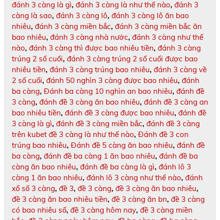
đánh 3 càng là gì
,
đánh 3 càng là như thế nào
,
đánh 3
càng là sao
,
đánh 3 càng lô
,
đánh 3 càng lô ăn bao
nhiêu
,
đánh 3 càng miền bắc
,
đánh 3 càng miền bắc ăn
bao nhiêu
,
đánh 3 càng nhà nước
,
đánh 3 càng như thế
nào
,
đánh 3 càng thì được bao nhiêu tiền
,
đánh 3 càng
trúng 2 số cuối
,
đánh 3 càng trúng 2 số cuối được bao
nhiêu tiền
,
đánh 3 càng trúng bao nhiêu
,
đánh 3 càng về
2 số cuối
,
đánh 50 nghìn 3 càng được bao nhiêu
,
đánh
ba càng
,
Đánh ba càng 10 nghìn an bao nhiêu
,
đánh đề
3 càng
,
đánh đề 3 càng ăn bao nhiêu
,
đánh đề 3 càng an
bao nhiêu tiền
,
đánh đề 3 càng được bao nhiêu
,
đánh đề
3 càng là gì
,
đánh đề 3 càng miền bắc
,
đánh đề 3 càng
trên kubet đề 3 càng là như thế nào
,
Đánh đề 3 con
trúng bao nhiêu
,
Đánh đề 5 càng ăn bao nhiêu
,
đánh đề
ba càng
,
đánh đề ba càng 1 ăn bao nhiêu
,
đánh đề ba
càng ăn bao nhiêu
,
đánh đề ba càng là gì
,
đánh lô 3
càng 1 ăn bao nhiêu
,
đánh lô 3 càng như thế nào
,
đánh
xổ số 3 càng
,
đề 3
,
đề 3 càng
,
đề 3 càng ăn bao nhiêu
,
đề 3 càng ăn bao nhiêu tiền
,
đề 3 càng ăn bn
,
đề 3 càng
có bao nhiêu số
,
đề 3 càng hôm nay
,
đề 3 càng miền