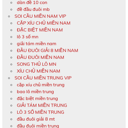
dàn đề 10 con
đề đầu đuôi mb
SOI CẦU MIỀN NAM VIP
CẶP XÍU CHỦ MIỀN NAM
ĐẶC BIỆT MIỀN NAM
lô 3 số mn
giải tám miền nam
ĐẦU ĐUÔI GIẢI 8 MIỀN NAM
ĐẦU ĐUÔI MIỀN NAM
SONG THỦ LÔ MN
XÍU CHỦ MIỀN NAM
SOI CẦU MIỀN TRUNG VIP
cặp xíu chủ miền trung
bao lô miền trung
đặc biệt miền trung
GIẢI TÁM MIỀN TRUNG
LÔ 3 SỐ MIỀN TRUNG
đầu đuôi giải 8 mt
đầu đuôi miền trung