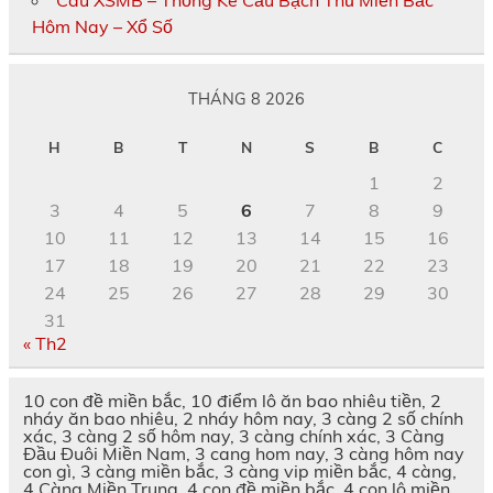
Hôm Nay – Xổ Số
THÁNG 8 2026
H
B
T
N
S
B
C
1
2
3
4
5
6
7
8
9
10
11
12
13
14
15
16
17
18
19
20
21
22
23
24
25
26
27
28
29
30
31
« Th2
10 con đề miền bắc, 10 điểm lô ăn bao nhiêu tiền, 2
nháy ăn bao nhiêu, 2 nháy hôm nay, 3 càng 2 số chính
xác, 3 càng 2 số hôm nay, 3 càng chính xác, 3 Càng
Đầu Đuôi Miền Nam, 3 cang hom nay, 3 càng hôm nay
con gì, 3 càng miền bắc, 3 càng vip miền bắc, 4 càng,
4 Càng Miền Trung, 4 con đề miền bắc, 4 con lô miền