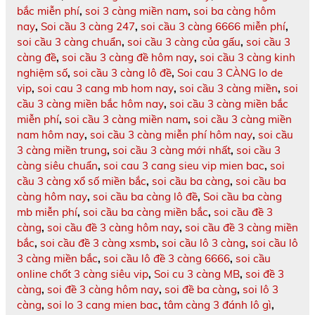
bắc miễn phí
,
soi 3 càng miền nam
,
soi ba càng hôm
nay
,
Soi cầu 3 càng 247
,
soi cầu 3 càng 6666 miễn phí
,
soi cầu 3 càng chuẩn
,
soi cầu 3 càng của gấu
,
soi cầu 3
càng đề
,
soi cầu 3 càng đề hôm nay
,
soi cầu 3 càng kinh
nghiệm số
,
soi cầu 3 càng lô đề
,
Soi cau 3 CÀNG lo de
vip
,
soi cau 3 cang mb hom nay
,
soi cầu 3 càng miền
,
soi
cầu 3 càng miền bắc hôm nay
,
soi cầu 3 càng miền bắc
miễn phí
,
soi cầu 3 càng miền nam
,
soi cầu 3 càng miền
nam hôm nay
,
soi cầu 3 càng miễn phí hôm nay
,
soi cầu
3 càng miền trung
,
soi cầu 3 càng mới nhất
,
soi cầu 3
càng siêu chuẩn
,
soi cau 3 cang sieu vip mien bac
,
soi
cầu 3 càng xổ số miền bắc
,
soi cầu ba càng
,
soi cầu ba
càng hôm nay
,
soi cầu ba càng lô đề
,
Soi cầu ba càng
mb miễn phí
,
soi cầu ba càng miền bắc
,
soi cầu đề 3
càng
,
soi cầu đề 3 càng hôm nay
,
soi cầu đề 3 càng miền
bắc
,
soi cầu đề 3 càng xsmb
,
soi cầu lô 3 càng
,
soi cầu lô
3 càng miền bắc
,
soi cầu lô đề 3 càng 6666
,
soi cầu
online chốt 3 càng siêu vip
,
Soi cu 3 càng MB
,
soi đề 3
càng
,
soi đề 3 càng hôm nay
,
soi đề ba càng
,
soi lô 3
càng
,
soi lo 3 cang mien bac
,
tâm càng 3 đánh lô gì
,