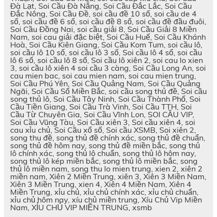
Đà Lạt, Soi Cầu Đà Nẵng, Soi Cầu Đắc Lắc, Soi Cầu
Đắc Nông, Soi Cầu Đề, soi cầu đề 10 số, soi cầu de 4
số, soi cầu đề 6 số, soi cầu đề 8 số, soi cầu đề đầu đuôi,
Soi Cầu Đồng Nai, soi cầu giải 8, Soi Cầu Giải 8 Miền
Nam, soi cau giải đặc biệt, Soi Cầu Huế, Soi Cầu Khánh
Hoà, Soi Cầu Kiên Giang, Soi Cầu Kom Tum, soi cầu lô,
soi cầu lô 10 số, soi cầu lô 3 số, Soi cầu lô 4 số, soi cầu
lô 6 số, soi cầu lô 8 số, Soi cầu lô xiên 2, soi cau lo xien
3, soi cầu lô xiên 4 soi cầu 3 càng, Soi Cầu Long An, soi
cau mien bac, soi cau mien nam, soi cau mien trung,
Soi Cầu Phú Yên, Soi Cầu Quảng Nam, Soi Cầu Quảng
Ngãi, Soi Cầu Số Miền Bắc, soi cầu song thủ đề, Soi cầu
song thủ lô, Soi Cầu Tây Ninh, Soi Cầu Thành Phố, Soi
Cầu Tiền Giang, Soi Cầu Trà Vinh, Soi Cầu TTH, Soi
Cầu Từ Chuyên Gia, Soi Cầu Vĩnh Lon, SOI CẦU VIP,
Soi Cầu Vũng Tàu, Soi Cầu xiên 3, Soi cầu xiên 4, soi
cau xỉu chủ, Soi Cầu xổ số, Soi cầu XSMB, Soi xiên 2,
song thu đề, song thủ đề chính xác, song thủ đề chuẩn,
song thủ đề hôm nay, song thủ đề miền bắc, song thủ
lô chính xác, song thủ lô chuẩn, song thủ lô hôm nay,
song thủ lô kép miền bắc, song thủ lô miền bắc, song
thủ lô miền nam, song thu lo mien trung, xien 2, xiên 2
miền nam, Xiên 2 Miền Trung, xiên 3, Xiên 3 Miền Nam,
Xiên 3 Miền Trung, xien 4, Xiên 4 Miền Nam, Xiên 4
Miền Trung, xỉu chủ, xỉu chủ chính xác, xỉu chủ chuẩn,
xỉu chủ hôm nay, xíu chủ miền trung, Xíu Chủ Vip Miền
Nam, XỈU CHỦ VIP MIỀN TRUNG, xsmb