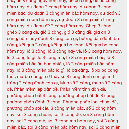
bắc
,
đề 3 càng ngày hôm nay
,
đề ba càng
,
đề ba càng
hôm nay
,
dự đoán 3 càng hôm nay
,
du doan 3 cang
mien bac
,
dự đoán 3 càng miền bắc hôm nay
,
dự đoán 3
càng miền nam hôm nay
,
dự đoán 3 càng miền trung
hôm nay
,
dự đoán đề 3 càng hôm nay
,
Ghép 3 càng
,
ghép 3 càng đề
,
giá 3 càng
,
giá 3 càng đề
,
giá ăn 3
càng
,
hôm nay đánh 3 càng con gì
,
hướng dẫn đánh ba
càng
,
kết quả 3 càng
,
kết quả ba càng
,
Kết quả ba càng
hôm nay
,
lô 3 càng
,
lô 3 càng hay về
,
lô 3 càng hôm nay
,
lô 3 càng là gì
,
lo 3 cang mb
,
lô 3 càng miền bắc
,
lô 3
càng miền bắc ăn bao nhiêu
,
lô 3 càng miền bắc hôm
nay
,
lô 3 càng miền bắc là gì
,
lô ba càng
,
lò xo ba càng
thái
,
mở ba càng
,
mơ thấy số 3 càng đánh con gì
,
mơ
trúng 3 càng đánh con gì
,
Mua số 3 càng
,
mua số 3 càng
đề
,
Phần mềm lập dàn đề
,
Phần mềm tính dàn đề
,
phương pháp bắt 3 càng
,
phương pháp bắt đề 3 càng
,
phương pháp đánh 3 càng
,
Phương pháp loại chạm đề
,
phương pháp soi cầu 3 càng miền bắc
,
số 3 càng hôm
nay
,
soi 3 càng chuẩn
,
soi 3 càng đề
,
soi 3 càng hôm
nay
,
soi 3 cang mb
,
soi 3 cang mb hom nay
,
soi 3 càng
miền bắc
,
soi 3 càng miền bắc hôm nay
,
soi 3 càng miền