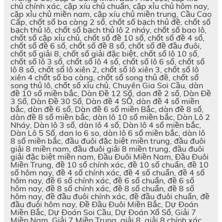
chủ chính xác, cặp xíu chủ chuẩn, cặp xỉu chủ hôm nay,
cặp xỉu chủ miền nam, cặp xíu chủ miền trung, Cầu Cao
Cấp, chốt số ba càng 2 số, chốt số bạch thủ đề, chốt số
bạch thủ lô, chốt số bạch thủ lô 2 nháy, chốt số bao lô,
chốt số cặp xỉu chủ, chốt số đề 10 số, chốt số đề 4 số,
chốt số đề 6 số, chốt số đề 8 số, chốt số đề đầu đuôi,
chốt số giải 8, chốt số giải đặc biệt, chốt số lô 10 số,
chốt số lô 3 số, chốt số lô 4 số, chốt số lô 6 số, chốt số
lô 8 số, chốt số lô xiên 2, chốt số lô xiên 3, chốt số lô
xiên 4 chốt số ba càng, chốt số song thủ đề, chốt số
song thủ lô, chốt số xỉu chủ, Chuyên Gia Soi Cầu, dàn
đề 10 số miền bắc, Dàn Đề 12 Số, dan đề 2 số, Dàn Đề
3 Số, Dàn Đề 30 Số, Dàn đề 4 SỐ, dàn đề 4 số miền
bắc, dàn đề 6 số, Dàn đề 6 số miền Bắc, dàn đề 8 số,
dàn đề 8 số miền bắc, dàn lô 10 số miền bắc, Dàn Lô 2
Nháy, Dàn lô 3 số, dàn lô 4 số, Dàn lô 4 số miền bắc,
Dàn Lô 5 Số, dan lo 6 so, dàn lô 6 số miền bắc, dàn lô
8 số miền bắc, đầu đuôi đặc biệt miền trung, đầu đuôi
giải 8 miền nam, đầu đuôi giải 8 miền trung, đầu đuôi
giải đặc biệt miền nam, Đầu Đuôi Miền Nam, Đầu Đuôi
Miền Trung, đề 10 số chính xác, đề 10 số chuẩn, đề 10
số hôm nay, đề 4 số chính xác, đề 4 số chuẩn, đề 4 số
hôm nay, đề 6 số chính xác, đề 6 số chuẩn, đề 6 số
hôm nay, đề 8 số chính xác, đề 8 số chuẩn, đề 8 số
hôm nay, đề đầu đuôi chính xác, đề đầu đuôi chuẩn, đề
đầu đuôi hôm nay, Đề Đầu Đuôi Miền Bắc, Dự Đoán
Miền Bắc, Dự Đoán Soi Cầu, Dự Đoán Xổ Số, Giải 7
Miền Nam, Giải 7 Miền Trung, giải 8, giải 8 chính xác,