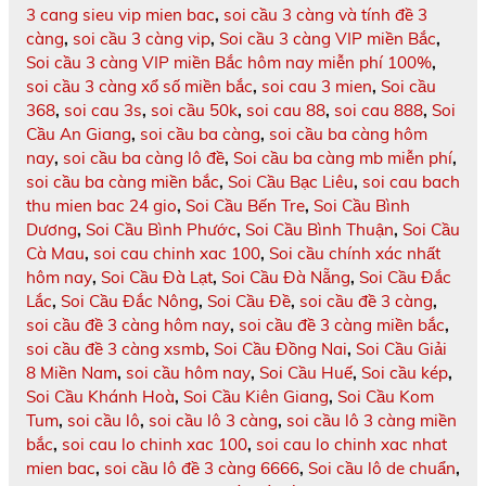
3 cang sieu vip mien bac
,
soi cầu 3 càng và tính đề 3
càng
,
soi cầu 3 càng vip
,
Soi cầu 3 càng VIP miền Bắc
,
Soi cầu 3 càng VIP miền Bắc hôm nay miễn phí 100%
,
soi cầu 3 càng xổ số miền bắc
,
soi cau 3 mien
,
Soi cầu
368
,
soi cau 3s
,
soi cầu 50k
,
soi cau 88
,
soi cau 888
,
Soi
Cầu An Giang
,
soi cầu ba càng
,
soi cầu ba càng hôm
nay
,
soi cầu ba càng lô đề
,
Soi cầu ba càng mb miễn phí
,
soi cầu ba càng miền bắc
,
Soi Cầu Bạc Liêu
,
soi cau bach
thu mien bac 24 gio
,
Soi Cầu Bến Tre
,
Soi Cầu Bình
Dương
,
Soi Cầu Bình Phước
,
Soi Cầu Bình Thuận
,
Soi Cầu
Cà Mau
,
soi cau chinh xac 100
,
Soi cầu chính xác nhất
hôm nay
,
Soi Cầu Đà Lạt
,
Soi Cầu Đà Nẵng
,
Soi Cầu Đắc
Lắc
,
Soi Cầu Đắc Nông
,
Soi Cầu Đề
,
soi cầu đề 3 càng
,
soi cầu đề 3 càng hôm nay
,
soi cầu đề 3 càng miền bắc
,
soi cầu đề 3 càng xsmb
,
Soi Cầu Đồng Nai
,
Soi Cầu Giải
8 Miền Nam
,
soi cầu hôm nay
,
Soi Cầu Huế
,
Soi cầu kép
,
Soi Cầu Khánh Hoà
,
Soi Cầu Kiên Giang
,
Soi Cầu Kom
Tum
,
soi cầu lô
,
soi cầu lô 3 càng
,
soi cầu lô 3 càng miền
bắc
,
soi cau lo chinh xac 100
,
soi cau lo chinh xac nhat
mien bac
,
soi cầu lô đề 3 càng 6666
,
Soi cầu lô de chuẩn
,