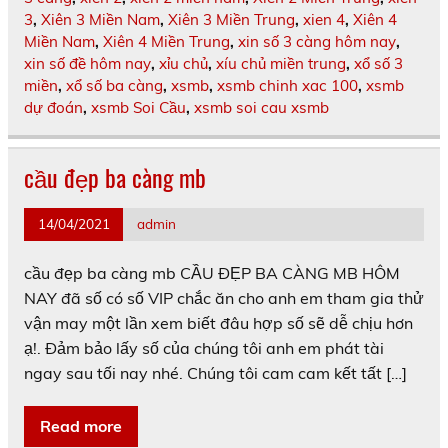
3
,
Xiên 3 Miền Nam
,
Xiên 3 Miền Trung
,
xien 4
,
Xiên 4
Miền Nam
,
Xiên 4 Miền Trung
,
xin số 3 càng hôm nay
,
xin số đề hôm nay
,
xỉu chủ
,
xíu chủ miền trung
,
xổ số 3
miền
,
xổ số ba càng
,
xsmb
,
xsmb chinh xac 100
,
xsmb
dự đoán
,
xsmb Soi Cầu
,
xsmb soi cau xsmb
cầu đẹp ba càng mb
14/04/2021
admin
cầu đẹp ba càng mb CẦU ĐẸP BA CÀNG MB HÔM
NAY đã số có số VIP chắc ăn cho anh em tham gia thử
vận may một lần xem biết đâu hợp số sẽ dễ chịu hơn
ạ!. Đảm bảo lấy số của chúng tôi anh em phát tài
ngay sau tối nay nhé. Chúng tôi cam cam kết tất […]
Read more