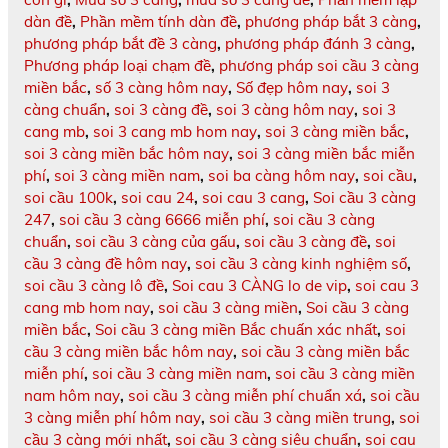
dàn đề
,
Phần mềm tính dàn đề
,
phương pháp bắt 3 càng
,
phương pháp bắt đề 3 càng
,
phương pháp đánh 3 càng
,
Phương pháp loại chạm đề
,
phương pháp soi cầu 3 càng
miền bắc
,
số 3 càng hôm nay
,
Số đẹp hôm nay
,
soi 3
càng chuẩn
,
soi 3 càng đề
,
soi 3 càng hôm nay
,
soi 3
cang mb
,
soi 3 cang mb hom nay
,
soi 3 càng miền bắc
,
soi 3 càng miền bắc hôm nay
,
soi 3 càng miền bắc miễn
phí
,
soi 3 càng miền nam
,
soi ba càng hôm nay
,
soi cầu
,
soi cầu 100k
,
soi cau 24
,
soi cau 3 cang
,
Soi cầu 3 càng
247
,
soi cầu 3 càng 6666 miễn phí
,
soi cầu 3 càng
chuẩn
,
soi cầu 3 càng của gấu
,
soi cầu 3 càng đề
,
soi
cầu 3 càng đề hôm nay
,
soi cầu 3 càng kinh nghiệm số
,
soi cầu 3 càng lô đề
,
Soi cau 3 CÀNG lo de vip
,
soi cau 3
cang mb hom nay
,
soi cầu 3 càng miền
,
Soi cầu 3 càng
miền bắc
,
Soi cầu 3 càng miền Bắc chuấn xác nhất
,
soi
cầu 3 càng miền bắc hôm nay
,
soi cầu 3 càng miền bắc
miễn phí
,
soi cầu 3 càng miền nam
,
soi cầu 3 càng miền
nam hôm nay
,
soi cầu 3 càng miễn phí chuẩn xá
,
soi cầu
3 càng miễn phí hôm nay
,
soi cầu 3 càng miền trung
,
soi
cầu 3 càng mới nhất
,
soi cầu 3 càng siêu chuẩn
,
soi cau