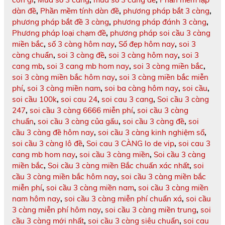
dàn đề
,
Phần mềm tính dàn đề
,
phương pháp bắt 3 càng
,
phương pháp bắt đề 3 càng
,
phương pháp đánh 3 càng
,
Phương pháp loại chạm đề
,
phương pháp soi cầu 3 càng
miền bắc
,
số 3 càng hôm nay
,
Số đẹp hôm nay
,
soi 3
càng chuẩn
,
soi 3 càng đề
,
soi 3 càng hôm nay
,
soi 3
cang mb
,
soi 3 cang mb hom nay
,
soi 3 càng miền bắc
,
soi 3 càng miền bắc hôm nay
,
soi 3 càng miền bắc miễn
phí
,
soi 3 càng miền nam
,
soi ba càng hôm nay
,
soi cầu
,
soi cầu 100k
,
soi cau 24
,
soi cau 3 cang
,
Soi cầu 3 càng
247
,
soi cầu 3 càng 6666 miễn phí
,
soi cầu 3 càng
chuẩn
,
soi cầu 3 càng của gấu
,
soi cầu 3 càng đề
,
soi
cầu 3 càng đề hôm nay
,
soi cầu 3 càng kinh nghiệm số
,
soi cầu 3 càng lô đề
,
Soi cau 3 CÀNG lo de vip
,
soi cau 3
cang mb hom nay
,
soi cầu 3 càng miền
,
Soi cầu 3 càng
miền bắc
,
Soi cầu 3 càng miền Bắc chuấn xác nhất
,
soi
cầu 3 càng miền bắc hôm nay
,
soi cầu 3 càng miền bắc
miễn phí
,
soi cầu 3 càng miền nam
,
soi cầu 3 càng miền
nam hôm nay
,
soi cầu 3 càng miễn phí chuẩn xá
,
soi cầu
3 càng miễn phí hôm nay
,
soi cầu 3 càng miền trung
,
soi
cầu 3 càng mới nhất
,
soi cầu 3 càng siêu chuẩn
,
soi cau