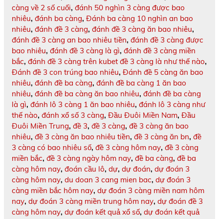
càng về 2 số cuối
,
đánh 50 nghìn 3 càng được bao
nhiêu
,
đánh ba càng
,
Đánh ba càng 10 nghìn an bao
nhiêu
,
đánh đề 3 càng
,
đánh đề 3 càng ăn bao nhiêu
,
đánh đề 3 càng an bao nhiêu tiền
,
đánh đề 3 càng được
bao nhiêu
,
đánh đề 3 càng là gì
,
đánh đề 3 càng miền
bắc
,
đánh đề 3 càng trên kubet đề 3 càng là như thế nào
,
Đánh đề 3 con trúng bao nhiêu
,
Đánh đề 5 càng ăn bao
nhiêu
,
đánh đề ba càng
,
đánh đề ba càng 1 ăn bao
nhiêu
,
đánh đề ba càng ăn bao nhiêu
,
đánh đề ba càng
là gì
,
đánh lô 3 càng 1 ăn bao nhiêu
,
đánh lô 3 càng như
thế nào
,
đánh xổ số 3 càng
,
Đầu Đuôi Miền Nam
,
Đầu
Đuôi Miền Trung
,
đề 3
,
đề 3 càng
,
đề 3 càng ăn bao
nhiêu
,
đề 3 càng ăn bao nhiêu tiền
,
đề 3 càng ăn bn
,
đề
3 càng có bao nhiêu số
,
đề 3 càng hôm nay
,
đề 3 càng
miền bắc
,
đề 3 càng ngày hôm nay
,
đề ba càng
,
đề ba
càng hôm nay
,
đoán cầu lô
,
dự
,
dự đoán
,
dự đoán 3
càng hôm nay
,
du doan 3 cang mien bac
,
dự đoán 3
càng miền bắc hôm nay
,
dự đoán 3 càng miền nam hôm
nay
,
dự đoán 3 càng miền trung hôm nay
,
dự đoán đề 3
càng hôm nay
,
dự đoán kết quả xổ số
,
dự đoán kết quả