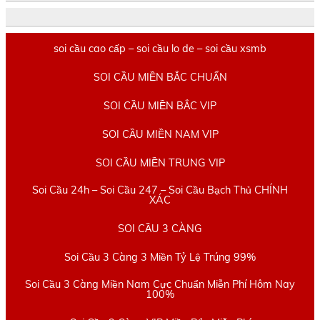
soi cầu cao cấp – soi cầu lo de – soi cầu xsmb
SOI CẦU MIỀN BẮC CHUẨN
SOI CẦU MIỀN BẮC VIP
SOI CẦU MIỀN NAM VIP
SOI CẦU MIỀN TRUNG VIP
Soi Cầu 24h – Soi Cầu 247 – Soi Cầu Bạch Thủ CHÍNH
XÁC
SOI CẦU 3 CÀNG
Soi Cầu 3 Càng 3 Miền Tỷ Lệ Trúng 99%
Soi Cầu 3 Càng Miền Nam Cực Chuẩn Miễn Phí Hôm Nay
100%