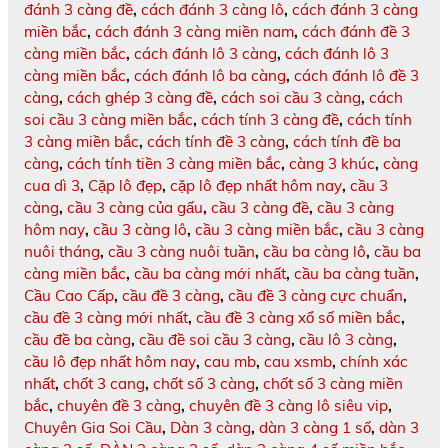
đánh 3 càng đề
,
cách đánh 3 càng lô
,
cách đánh 3 càng
miền bắc
,
cách đánh 3 càng miền nam
,
cách đánh đề 3
càng miền bắc
,
cách đánh lô 3 càng
,
cách đánh lô 3
càng miền bắc
,
cách đánh lô ba càng
,
cách đánh lô đề 3
càng
,
cách ghép 3 càng đề
,
cách soi cầu 3 càng
,
cách
soi cầu 3 càng miền bắc
,
cách tính 3 càng đề
,
cách tính
3 càng miền bắc
,
cách tính đề 3 càng
,
cách tính đề ba
càng
,
cách tính tiền 3 càng miền bắc
,
càng 3 khúc
,
càng
cua dì 3
,
Cặp lô đẹp
,
cặp lô đẹp nhất hôm nay
,
cầu 3
càng
,
cầu 3 càng của gấu
,
cầu 3 càng đề
,
cầu 3 càng
hôm nay
,
cầu 3 càng lô
,
cầu 3 càng miền bắc
,
cầu 3 càng
nuôi tháng
,
cầu 3 càng nuôi tuần
,
cầu ba càng lô
,
cầu ba
càng miền bắc
,
cầu ba càng mới nhất
,
cầu ba càng tuần
,
Cầu Cao Cấp
,
cầu đề 3 càng
,
cầu đề 3 càng cực chuẩn
,
cầu đề 3 càng mới nhất
,
cầu đề 3 càng xổ số miền bắc
,
cầu đề ba càng
,
cầu đề soi cầu 3 càng
,
cầu lô 3 càng
,
cầu lô đẹp nhất hôm nay
,
cau mb
,
cau xsmb
,
chính xác
nhất
,
chốt 3 cang
,
chốt số 3 càng
,
chốt số 3 càng miền
bắc
,
chuyên đề 3 càng
,
chuyên đề 3 càng lô siêu vip
,
Chuyên Gia Soi Cầu
,
Dàn 3 càng
,
dàn 3 càng 1 số
,
dàn 3