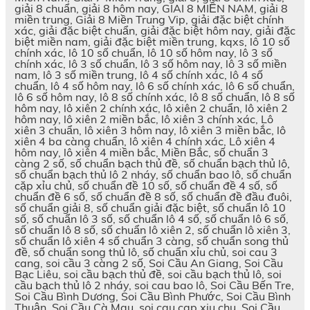
giải 8 chuẩn, giải 8 hôm nay, GIAI 8 MIỀN NAM, giải 8
miền trung, Giải 8 Miền Trung Vip, giải đặc biệt chính
xác, giải đặc biệt chuẩn, giải đặc biệt hôm nay, giải đặc
biệt miền nam, giải đặc biệt miền trung, kqxs, lô 10 số
chính xác, lô 10 số chuẩn, lô 10 số hôm nay, lô 3 số
chính xác, lô 3 số chuẩn, lô 3 số hôm nay, lô 3 số miền
nam, lô 3 số miền trung, lô 4 số chính xác, lô 4 số
chuẩn, lô 4 số hôm nay, lô 6 số chính xác, lô 6 số chuẩn,
lô 6 số hôm nay, lô 8 số chính xác, lô 8 số chuẩn, lô 8 số
hôm nay, lô xiên 2 chính xác, lô xiên 2 chuẩn, lô xiên 2
hôm nay, lô xiên 2 miền bắc, lô xiên 3 chính xác, Lô
xiên 3 chuẩn, lô xiên 3 hôm nay, lô xiên 3 miền bắc, lô
xiên 4 ba càng chuẩn, lô xiên 4 chính xác, Lô xiên 4
hôm nay, lô xiên 4 miền bắc, Miền Bắc, số chuẩn 3
càng 2 số, số chuẩn bạch thủ đề, số chuẩn bạch thủ lô,
số chuẩn bạch thủ lô 2 nháy, số chuẩn bao lô, số chuẩn
cặp xỉu chủ, số chuẩn đề 10 số, số chuẩn đề 4 số, số
chuẩn đề 6 số, số chuẩn đề 8 số, số chuẩn đề đầu đuôi,
số chuẩn giải 8, số chuẩn giải đặc biệt, số chuẩn lô 10
số, số chuẩn lô 3 số, số chuẩn lô 4 số, số chuẩn lô 6 số,
số chuẩn lô 8 số, số chuẩn lô xiên 2, số chuẩn lô xiên 3,
số chuẩn lô xiên 4 số chuẩn 3 càng, số chuẩn song thủ
đề, số chuẩn song thủ lô, số chuẩn xỉu chủ, soi cau 3
cang, soi cầu 3 càng 2 số, Soi Cầu An Giang, Soi Cầu
Bạc Liêu, soi cầu bạch thủ đề, soi cầu bạch thủ lô, soi
cầu bạch thủ lô 2 nháy, soi cau bao lô, Soi Cầu Bến Tre,
Soi Cầu Bình Dương, Soi Cầu Bình Phước, Soi Cầu Bình
Thuận, Soi Cầu Cà Mau, soi cau cap xiu chu, Soi Cầu