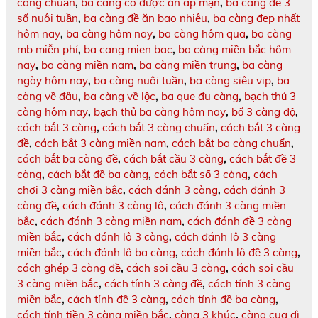
càng chuẩn
,
ba càng có được ăn áp mạn
,
ba càng đề 3
số nuôi tuần
,
ba càng đề ăn bao nhiêu
,
ba càng đẹp nhất
hôm nay
,
ba càng hôm nay
,
ba càng hôm qua
,
ba càng
mb miễn phí
,
ba cang mien bac
,
ba càng miền bắc hôm
nay
,
ba càng miền nam
,
ba càng miền trung
,
ba càng
ngày hôm nay
,
ba càng nuôi tuần
,
ba càng siêu vip
,
ba
càng về đâu
,
ba càng về lộc
,
ba que đu càng
,
bạch thủ 3
càng hôm nay
,
bạch thủ ba càng hôm nay
,
bố 3 càng độ
,
cách bắt 3 càng
,
cách bắt 3 càng chuẩn
,
cách bắt 3 càng
đề
,
cách bắt 3 càng miền nam
,
cách bắt ba càng chuẩn
,
cách bắt ba càng đề
,
cách bắt cầu 3 càng
,
cách bắt đề 3
càng
,
cách bắt đề ba càng
,
cách bắt số 3 càng
,
cách
chơi 3 càng miền bắc
,
cách đánh 3 càng
,
cách đánh 3
càng đề
,
cách đánh 3 càng lô
,
cách đánh 3 càng miền
bắc
,
cách đánh 3 càng miền nam
,
cách đánh đề 3 càng
miền bắc
,
cách đánh lô 3 càng
,
cách đánh lô 3 càng
miền bắc
,
cách đánh lô ba càng
,
cách đánh lô đề 3 càng
,
cách ghép 3 càng đề
,
cách soi cầu 3 càng
,
cách soi cầu
3 càng miền bắc
,
cách tính 3 càng đề
,
cách tính 3 càng
miền bắc
,
cách tính đề 3 càng
,
cách tính đề ba càng
,
cách tính tiền 3 càng miền bắc
,
càng 3 khúc
,
càng cua dì