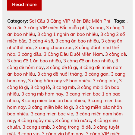
Read more
Category:
Soi Cầu 3 Càng VIP Miền Bắc Miễn Phí
Tags:
.
Soi cầu 3 càng VIP miền Bắc miễn phí
,
3 cang
,
3 càng 1
ăn bao nhiêu
,
3 càng 1 nghìn an bao nhiêu
,
3 càng 2 số
miền bắc
,
3 càng 4 số
,
3 càng ăn bao nhiêu
,
3 càng ăn
như thế nào
,
3 cang chuan xac
,
3 càng đánh như thế
nào
,
3 càng đầu
,
3 Càng Đầu Đuôi Miền Nam
,
3 càng đề
,
3 càng đề 1 ăn bao nhiêu
,
3 càng đề an bao nhiêu
,
3
càng đề hôm nay
,
3 càng đề là gì
,
3 càng đề miền nam
ăn bao nhiêu
,
3 càng đề nuôi tháng
,
3 càng gan
,
3 cang
hom nay
,
3 càng hôm nay về bao nhiêu
,
3 càng info
,
3
càng là gì
,
3 càng lô
,
3 cang mb
,
3 càng mb 1 ăn bao
nhiêu
,
3 cang mb hom nay
,
3 cang mien bac 1 an bao
nhieu
,
3 cang mien bac an bao nhieu
,
3 cang mien bac
hom nay
,
3 càng miền bắc là gì
,
3 càng miền bắc nhân
bao nhiêu
,
3 cang mien bac vip
,
3 càng miền nam hôm
nay
,
3 càng ngày mai
,
3 càng nhà nước
,
3 càng siêu
chuẩn
,
3 cang sxmb
,
3 càng trong lô đề
,
3 càng tuyệt
mật
,
3 càng vip
,
3 càng víp hôm nay
,
3 càng VIP miền