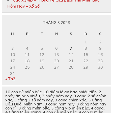
Hôm Nay – Xổ Số
THÁNG 8 2026
H
B
T
N
S
B
C
1
2
3
4
5
6
7
8
9
10
11
12
13
14
15
16
17
18
19
20
21
22
23
24
25
26
27
28
29
30
31
« Th2
10 con đề miền bắc, 10 điểm lô ăn bao nhiêu tiền, 2
nháy ăn bao nhiêu, 2 nháy hôm nay, 3 càng 2 số chính
xác, 3 càng 2 số hôm nay, 3 càng chính xác, 3 Càng
Đầu Đuôi Miền Nam, 3 cang hom nay, 3 càng hôm nay
con gì, 3 càng miền bắc, 3 càng vip miền bắc, 4 càng,
4 Càng Miền Trung, 4 con đề miền bắc, 4 con lô miền