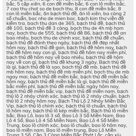
bắc, 5 cặp xiên, 6 con đề miền bắc, 6 con lô miền bắc,
7 cao thu chot so de bach thu, 8 con đề miền bắc, 8
con lô miền bắc, ăn bạch thủ đề, ăn lô xiên, ba càng 2
số chuẩn, bac nho de mien bac, bạch kim thư viện đề
kiểm tra, bach thu dan de 365, bạch thủ đề, bạch thủ
đề 100, bạch thủ đề 3 càng, bach thu de 4h mb hom
nay, bach thu de 555, bạch thủ đề 86, bạch thủ đề an
bao nhiêu, bach thu de chinh xac, bạch thủ đề chuẩn,
bạch thủ đề đánh theo ngày, bạch thủ đề đẹp nhất
hôm nay, bạch thủ đề gan, bạch thủ đề hôm nay, bạch
thủ đề hôm nay con gì, bạch thủ đề hôm nay miễn phí,
bạch thủ đề hôm nay về bao nhiêu, bạch thủ đề hôm
nay về con gì, bạch thủ đề khung 3 ngày, Bạch thủ đề
là gì, bạch thủ đề là sao, bach thủ đề mb, bạch thủ đề
mb hôm nay, bạch thủ đề mb miễn phí, bach thu de mb
ngay mai, bạch thủ đề miền bắc, bạch thủ đề miền bắc
hôm nay, bạch thủ đề miền bắc là gì, bạch thủ đề miền
bắc miễn phí, bạch thủ đề miền bắc ngày hôm nay,
bạch thủ đề miền bắc vip, bạch thủ đề miền nam, bạch
thủ lô 2 nháy chính xác, bạch thủ lô 2 nháy chuẩn, bạch
thủ lô 2 nháy hôm nay, Bạch Thủ Lô 2 Nháy Miền Bắc
Vip, bạch thủ lô chính xác, bạch thủ lô chuẩn, bạch thủ
lô hôm nay, bạch thủ lô kép miền bắc, Bạch thủ lô miền
bắc, Bao Lô, bao lô 3 số, Bao Lô 3 Số Miền Nam, Bao
Lô 4 Số, Bao Lô 4 Số Miền Nam, Bao Lô 4 Số Miền
Trung, bao lô chính xác, bao lô chuẩn, bao lô hôm nay,
bao lô miền nam, Bao lô miền trung, Bao Lô Miền
Trung 3 Số, Cặp 3 Càng Miền Bắc Phát Lộc, cặp xíu