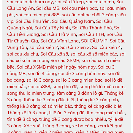
soi cau lo de hom nay
,
soi cầu lô kép
,
soi cau lo mb
,
Soi
Cầu Long An
,
Soi cầu MB
,
soi cau mien bac
,
soi cau mien
phi
,
soi cau mien phi 888
,
soi cầu online chốt 3 càng siêu
vip
,
Soi Cầu Phú Yên
,
Soi Cầu Quảng Nam
,
Soi Cầu
Quảng Ngãi
,
Soi Cầu Tây Ninh
,
Soi Cầu Thành Phố
,
Soi
Cầu Tiền Giang
,
Soi Cầu Trà Vinh
,
Soi Cầu TTH
,
Soi Cầu
Từ Chuyên Gia
,
Soi Cầu Vĩnh Long
,
SOI CẦU VIP
,
Soi Cầu
Vũng Tàu
,
soi cầu xiên 2
,
Soi Cầu xiên 3
,
Soi cầu xiên 4
,
soi cau xỉu chủ
,
Soi Cầu xổ số
,
soi cầu xổ số miền bắc
,
soi
cầu xổ số miền nam
,
Soi cầu XSMB
,
soi cầu xsmb miền
bắc
,
Soi cầu XSMB miễn phí ngày hôm nay
,
Soi cu 3
càng MB
,
soi đề 3 càng
,
soi đề 3 càng hôm nay
,
soi đề
ba càng
,
soi lô 3 càng
,
soi lo 3 cang mien bac
,
soi lô đề
miền bắc
,
soicau888
,
song thu đề
,
song thủ lô miền nam
,
song thu lo mien trung
,
tâm càng 3 đánh lô gì
,
Thống kê
3 càng
,
thống kê 3 càng đặc biệt
,
thống kê 3 càng mb
,
thống kê 3 càng xổ số miền bắc
,
thống kê càng đặc biệt
,
Thống kê lô 3 càng
,
tỉ lệ ăn 3 càng đề
,
tìm càng miền bắc
,
tính đề 3 càng
,
trúng đề 3 càng được bao nhiêu
,
tỷ lệ đề
3 càng
,
Xác suất trúng 3 càng
,
xe ba càng
,
xem kết quả
3 càng
,
xien 2
,
xiên 2 miền nam
,
Xiên 2 Miền Trung
,
xiên