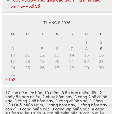
Hôm Nay – Xổ Số
THÁNG 8 2026
H
B
T
N
S
B
C
1
2
3
4
5
6
7
8
9
10
11
12
13
14
15
16
17
18
19
20
21
22
23
24
25
26
27
28
29
30
31
« Th2
10 con đề miền bắc, 10 điểm lô ăn bao nhiêu tiền, 2
nháy ăn bao nhiêu, 2 nháy hôm nay, 3 càng 2 số chính
xác, 3 càng 2 số hôm nay, 3 càng chính xác, 3 Càng
Đầu Đuôi Miền Nam, 3 cang hom nay, 3 càng hôm nay
con gì, 3 càng miền bắc, 3 càng vip miền bắc, 4 càng,
4 Càng Miền Trung, 4 con đề miền bắc, 4 con lô miền