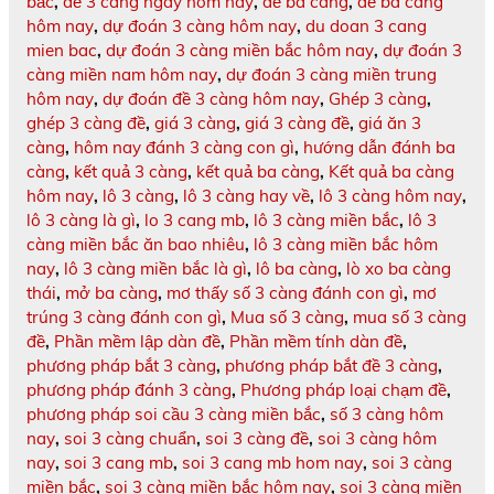
bắc
,
đề 3 càng ngày hôm nay
,
đề ba càng
,
đề ba càng
hôm nay
,
dự đoán 3 càng hôm nay
,
du doan 3 cang
mien bac
,
dự đoán 3 càng miền bắc hôm nay
,
dự đoán 3
càng miền nam hôm nay
,
dự đoán 3 càng miền trung
hôm nay
,
dự đoán đề 3 càng hôm nay
,
Ghép 3 càng
,
ghép 3 càng đề
,
giá 3 càng
,
giá 3 càng đề
,
giá ăn 3
càng
,
hôm nay đánh 3 càng con gì
,
hướng dẫn đánh ba
càng
,
kết quả 3 càng
,
kết quả ba càng
,
Kết quả ba càng
hôm nay
,
lô 3 càng
,
lô 3 càng hay về
,
lô 3 càng hôm nay
,
lô 3 càng là gì
,
lo 3 cang mb
,
lô 3 càng miền bắc
,
lô 3
càng miền bắc ăn bao nhiêu
,
lô 3 càng miền bắc hôm
nay
,
lô 3 càng miền bắc là gì
,
lô ba càng
,
lò xo ba càng
thái
,
mở ba càng
,
mơ thấy số 3 càng đánh con gì
,
mơ
trúng 3 càng đánh con gì
,
Mua số 3 càng
,
mua số 3 càng
đề
,
Phần mềm lập dàn đề
,
Phần mềm tính dàn đề
,
phương pháp bắt 3 càng
,
phương pháp bắt đề 3 càng
,
phương pháp đánh 3 càng
,
Phương pháp loại chạm đề
,
phương pháp soi cầu 3 càng miền bắc
,
số 3 càng hôm
nay
,
soi 3 càng chuẩn
,
soi 3 càng đề
,
soi 3 càng hôm
nay
,
soi 3 cang mb
,
soi 3 cang mb hom nay
,
soi 3 càng
miền bắc
,
soi 3 càng miền bắc hôm nay
,
soi 3 càng miền