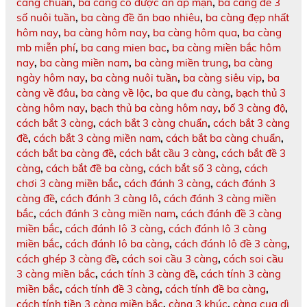
càng chuẩn
,
ba càng có được ăn áp mạn
,
ba càng đề 3
số nuôi tuần
,
ba càng đề ăn bao nhiêu
,
ba càng đẹp nhất
hôm nay
,
ba càng hôm nay
,
ba càng hôm qua
,
ba càng
mb miễn phí
,
ba cang mien bac
,
ba càng miền bắc hôm
nay
,
ba càng miền nam
,
ba càng miền trung
,
ba càng
ngày hôm nay
,
ba càng nuôi tuần
,
ba càng siêu vip
,
ba
càng về đâu
,
ba càng về lộc
,
ba que đu càng
,
bạch thủ 3
càng hôm nay
,
bạch thủ ba càng hôm nay
,
bố 3 càng độ
,
cách bắt 3 càng
,
cách bắt 3 càng chuẩn
,
cách bắt 3 càng
đề
,
cách bắt 3 càng miền nam
,
cách bắt ba càng chuẩn
,
cách bắt ba càng đề
,
cách bắt cầu 3 càng
,
cách bắt đề 3
càng
,
cách bắt đề ba càng
,
cách bắt số 3 càng
,
cách
chơi 3 càng miền bắc
,
cách đánh 3 càng
,
cách đánh 3
càng đề
,
cách đánh 3 càng lô
,
cách đánh 3 càng miền
bắc
,
cách đánh 3 càng miền nam
,
cách đánh đề 3 càng
miền bắc
,
cách đánh lô 3 càng
,
cách đánh lô 3 càng
miền bắc
,
cách đánh lô ba càng
,
cách đánh lô đề 3 càng
,
cách ghép 3 càng đề
,
cách soi cầu 3 càng
,
cách soi cầu
3 càng miền bắc
,
cách tính 3 càng đề
,
cách tính 3 càng
miền bắc
,
cách tính đề 3 càng
,
cách tính đề ba càng
,
cách tính tiền 3 càng miền bắc
,
càng 3 khúc
,
càng cua dì