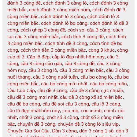
đánh 3 càng đề
,
cách đánh 3 càng lô
,
cách đánh 3 càng
miền bắc
,
cách đánh 3 càng miền nam
,
cách đánh đề 3
càng miền bắc
,
cách đánh lô 3 càng
,
cách đánh lô 3
càng miền bắc
,
cách đánh lô ba càng
,
cách đánh lô đề 3
càng
,
cách ghép 3 càng đề
,
cách soi cầu 3 càng
,
cách
soi cầu 3 càng miền bắc
,
cách tính 3 càng đề
,
cách tính
3 càng miền bắc
,
cách tính đề 3 càng
,
cách tính đề ba
càng
,
cách tính tiền 3 càng miền bắc
,
càng 3 khúc
,
càng
cua dì 3
,
Cặp lô đẹp
,
cặp lô đẹp nhất hôm nay
,
cầu 3
càng
,
cầu 3 càng của gấu
,
cầu 3 càng đề
,
cầu 3 càng
hôm nay
,
cầu 3 càng lô
,
cầu 3 càng miền bắc
,
cầu 3 càng
nuôi tháng
,
cầu 3 càng nuôi tuần
,
cầu ba càng lô
,
cầu ba
càng miền bắc
,
cầu ba càng mới nhất
,
cầu ba càng tuần
,
Cầu Cao Cấp
,
cầu đề 3 càng
,
cầu đề 3 càng cực chuẩn
,
cầu đề 3 càng mới nhất
,
cầu đề 3 càng xổ số miền bắc
,
cầu đề ba càng
,
cầu đề soi cầu 3 càng
,
cầu lô 3 càng
,
cầu lô đẹp nhất hôm nay
,
cau mb
,
cau xsmb
,
chính xác
nhất
,
chốt 3 cang
,
chốt số 3 càng
,
chốt số 3 càng miền
bắc
,
chuyên đề 3 càng
,
chuyên đề 3 càng lô siêu vip
,
Chuyên Gia Soi Cầu
,
Dàn 3 càng
,
dàn 3 càng 1 số
,
dàn 3