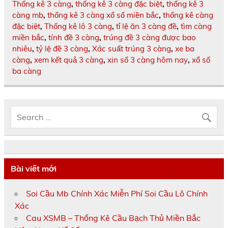
Thống kê 3 càng
,
thống kê 3 càng đặc biệt
,
thống kê 3
càng mb
,
thống kê 3 càng xổ số miền bắc
,
thống kê càng
đặc biệt
,
Thống kê lô 3 càng
,
tỉ lệ ăn 3 càng đề
,
tìm càng
miền bắc
,
tính đề 3 càng
,
trúng đề 3 càng được bao
nhiêu
,
tỷ lệ đề 3 càng
,
Xác suất trúng 3 càng
,
xe ba
càng
,
xem kết quả 3 càng
,
xin số 3 càng hôm nay
,
xổ số
ba càng
Bài viết mới
Soi Cầu Mb Chính Xác Miễn Phí Soi Cầu Lô Chính
Xác
Cau XSMB – Thống Kê Cầu Bạch Thủ Miền Bắc