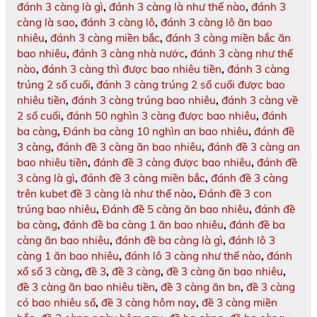
đánh 3 càng là gì
,
đánh 3 càng là như thế nào
,
đánh 3
càng là sao
,
đánh 3 càng lô
,
đánh 3 càng lô ăn bao
nhiêu
,
đánh 3 càng miền bắc
,
đánh 3 càng miền bắc ăn
bao nhiêu
,
đánh 3 càng nhà nước
,
đánh 3 càng như thế
nào
,
đánh 3 càng thì được bao nhiêu tiền
,
đánh 3 càng
trúng 2 số cuối
,
đánh 3 càng trúng 2 số cuối được bao
nhiêu tiền
,
đánh 3 càng trúng bao nhiêu
,
đánh 3 càng về
2 số cuối
,
đánh 50 nghìn 3 càng được bao nhiêu
,
đánh
ba càng
,
Đánh ba càng 10 nghìn an bao nhiêu
,
đánh đề
3 càng
,
đánh đề 3 càng ăn bao nhiêu
,
đánh đề 3 càng an
bao nhiêu tiền
,
đánh đề 3 càng được bao nhiêu
,
đánh đề
3 càng là gì
,
đánh đề 3 càng miền bắc
,
đánh đề 3 càng
trên kubet đề 3 càng là như thế nào
,
Đánh đề 3 con
trúng bao nhiêu
,
Đánh đề 5 càng ăn bao nhiêu
,
đánh đề
ba càng
,
đánh đề ba càng 1 ăn bao nhiêu
,
đánh đề ba
càng ăn bao nhiêu
,
đánh đề ba càng là gì
,
đánh lô 3
càng 1 ăn bao nhiêu
,
đánh lô 3 càng như thế nào
,
đánh
xổ số 3 càng
,
đề 3
,
đề 3 càng
,
đề 3 càng ăn bao nhiêu
,
đề 3 càng ăn bao nhiêu tiền
,
đề 3 càng ăn bn
,
đề 3 càng
có bao nhiêu số
,
đề 3 càng hôm nay
,
đề 3 càng miền