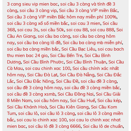
3 cang sieu vip mien bac
,
soi cầu 3 càng và tính đề 3
càng
,
soi cầu 3 càng vip
,
Soi cầu 3 càng VIP miền Bắc
,
Soi cầu 3 càng VIP miền Bắc hôm nay miễn phí 100%
,
soi cầu 3 càng xổ số miền bắc
,
soi cau 3 mien
,
Soi cầu
368
,
soi cau 3s
,
soi cầu 50k
,
soi cau 88
,
soi cau 888
,
Soi
Cầu An Giang
,
soi cầu ba càng
,
soi cầu ba càng hôm
nay
,
soi cầu ba càng lô đề
,
Soi cầu ba càng mb miễn phí
,
soi cầu ba càng miền bắc
,
Soi Cầu Bạc Liêu
,
soi cau bach
thu mien bac 24 gio
,
Soi Cầu Bến Tre
,
Soi Cầu Bình
Dương
,
Soi Cầu Bình Phước
,
Soi Cầu Bình Thuận
,
Soi Cầu
Cà Mau
,
soi cau chinh xac 100
,
Soi cầu chính xác nhất
hôm nay
,
Soi Cầu Đà Lạt
,
Soi Cầu Đà Nẵng
,
Soi Cầu Đắc
Lắc
,
Soi Cầu Đắc Nông
,
Soi Cầu Đề
,
soi cầu đề 3 càng
,
soi cầu đề 3 càng hôm nay
,
soi cầu đề 3 càng miền bắc
,
soi cầu đề 3 càng xsmb
,
Soi Cầu Đồng Nai
,
Soi Cầu Giải
8 Miền Nam
,
soi cầu hôm nay
,
Soi Cầu Huế
,
Soi cầu kép
,
Soi Cầu Khánh Hoà
,
Soi Cầu Kiên Giang
,
Soi Cầu Kom
Tum
,
soi cầu lô
,
soi cầu lô 3 càng
,
soi cầu lô 3 càng miền
bắc
,
soi cau lo chinh xac 100
,
soi cau lo chinh xac nhat
mien bac
,
soi cầu lô đề 3 càng 6666
,
Soi cầu lô de chuẩn
,