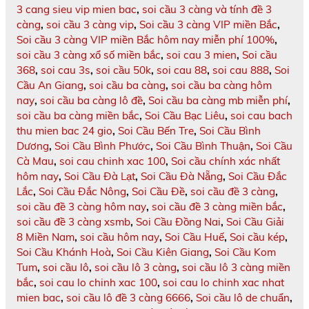
3 cang sieu vip mien bac
,
soi cầu 3 càng và tính đề 3
càng
,
soi cầu 3 càng vip
,
Soi cầu 3 càng VIP miền Bắc
,
Soi cầu 3 càng VIP miền Bắc hôm nay miễn phí 100%
,
soi cầu 3 càng xổ số miền bắc
,
soi cau 3 mien
,
Soi cầu
368
,
soi cau 3s
,
soi cầu 50k
,
soi cau 88
,
soi cau 888
,
Soi
Cầu An Giang
,
soi cầu ba càng
,
soi cầu ba càng hôm
nay
,
soi cầu ba càng lô đề
,
Soi cầu ba càng mb miễn phí
,
soi cầu ba càng miền bắc
,
Soi Cầu Bạc Liêu
,
soi cau bach
thu mien bac 24 gio
,
Soi Cầu Bến Tre
,
Soi Cầu Bình
Dương
,
Soi Cầu Bình Phước
,
Soi Cầu Bình Thuận
,
Soi Cầu
Cà Mau
,
soi cau chinh xac 100
,
Soi cầu chính xác nhất
hôm nay
,
Soi Cầu Đà Lạt
,
Soi Cầu Đà Nẵng
,
Soi Cầu Đắc
Lắc
,
Soi Cầu Đắc Nông
,
Soi Cầu Đề
,
soi cầu đề 3 càng
,
soi cầu đề 3 càng hôm nay
,
soi cầu đề 3 càng miền bắc
,
soi cầu đề 3 càng xsmb
,
Soi Cầu Đồng Nai
,
Soi Cầu Giải
8 Miền Nam
,
soi cầu hôm nay
,
Soi Cầu Huế
,
Soi cầu kép
,
Soi Cầu Khánh Hoà
,
Soi Cầu Kiên Giang
,
Soi Cầu Kom
Tum
,
soi cầu lô
,
soi cầu lô 3 càng
,
soi cầu lô 3 càng miền
bắc
,
soi cau lo chinh xac 100
,
soi cau lo chinh xac nhat
mien bac
,
soi cầu lô đề 3 càng 6666
,
Soi cầu lô de chuẩn
,