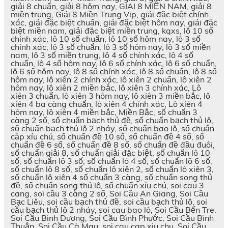
giải 8 chuẩn, giải 8 hôm nay, GIAI 8 MIỀN NAM, giải 8
miền trung, Giải 8 Miền Trung Vip, giải đặc biệt chính
xác, giải đặc biệt chuẩn, giải đặc biệt hôm nay, giải đặc
biệt miền nam, giải đặc biệt miền trung, kqxs, lô 10 số
chính xác, lô 10 số chuẩn, lô 10 số hôm nay, lô 3 số
chính xác, lô 3 số chuẩn, lô 3 số hôm nay, lô 3 số miền
nam, lô 3 số miền trung, lô 4 số chính xác, lô 4 số
chuẩn, lô 4 số hôm nay, lô 6 số chính xác, lô 6 số chuẩn,
lô 6 số hôm nay, lô 8 số chính xác, lô 8 số chuẩn, lô 8 số
hôm nay, lô xiên 2 chính xác, lô xiên 2 chuẩn, lô xiên 2
hôm nay, lô xiên 2 miền bắc, lô xiên 3 chính xác, Lô
xiên 3 chuẩn, lô xiên 3 hôm nay, lô xiên 3 miền bắc, lô
xiên 4 ba càng chuẩn, lô xiên 4 chính xác, Lô xiên 4
hôm nay, lô xiên 4 miền bắc, Miền Bắc, số chuẩn 3
càng 2 số, số chuẩn bạch thủ đề, số chuẩn bạch thủ lô,
số chuẩn bạch thủ lô 2 nháy, số chuẩn bao lô, số chuẩn
cặp xỉu chủ, số chuẩn đề 10 số, số chuẩn đề 4 số, số
chuẩn đề 6 số, số chuẩn đề 8 số, số chuẩn đề đầu đuôi,
số chuẩn giải 8, số chuẩn giải đặc biệt, số chuẩn lô 10
số, số chuẩn lô 3 số, số chuẩn lô 4 số, số chuẩn lô 6 số,
số chuẩn lô 8 số, số chuẩn lô xiên 2, số chuẩn lô xiên 3,
số chuẩn lô xiên 4 số chuẩn 3 càng, số chuẩn song thủ
đề, số chuẩn song thủ lô, số chuẩn xỉu chủ, soi cau 3
cang, soi cầu 3 càng 2 số, Soi Cầu An Giang, Soi Cầu
Bạc Liêu, soi cầu bạch thủ đề, soi cầu bạch thủ lô, soi
cầu bạch thủ lô 2 nháy, soi cau bao lô, Soi Cầu Bến Tre,
Soi Cầu Bình Dương, Soi Cầu Bình Phước, Soi Cầu Bình
Thuận, Soi Cầu Cà Mau, soi cau cap xiu chu, Soi Cầu