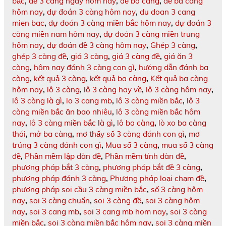
bắc
,
đề 3 càng ngày hôm nay
,
đề ba càng
,
đề ba càng
hôm nay
,
dự đoán 3 càng hôm nay
,
du doan 3 cang
mien bac
,
dự đoán 3 càng miền bắc hôm nay
,
dự đoán 3
càng miền nam hôm nay
,
dự đoán 3 càng miền trung
hôm nay
,
dự đoán đề 3 càng hôm nay
,
Ghép 3 càng
,
ghép 3 càng đề
,
giá 3 càng
,
giá 3 càng đề
,
giá ăn 3
càng
,
hôm nay đánh 3 càng con gì
,
hướng dẫn đánh ba
càng
,
kết quả 3 càng
,
kết quả ba càng
,
Kết quả ba càng
hôm nay
,
lô 3 càng
,
lô 3 càng hay về
,
lô 3 càng hôm nay
,
lô 3 càng là gì
,
lo 3 cang mb
,
lô 3 càng miền bắc
,
lô 3
càng miền bắc ăn bao nhiêu
,
lô 3 càng miền bắc hôm
nay
,
lô 3 càng miền bắc là gì
,
lô ba càng
,
lò xo ba càng
thái
,
mở ba càng
,
mơ thấy số 3 càng đánh con gì
,
mơ
trúng 3 càng đánh con gì
,
Mua số 3 càng
,
mua số 3 càng
đề
,
Phần mềm lập dàn đề
,
Phần mềm tính dàn đề
,
phương pháp bắt 3 càng
,
phương pháp bắt đề 3 càng
,
phương pháp đánh 3 càng
,
Phương pháp loại chạm đề
,
phương pháp soi cầu 3 càng miền bắc
,
số 3 càng hôm
nay
,
soi 3 càng chuẩn
,
soi 3 càng đề
,
soi 3 càng hôm
nay
,
soi 3 cang mb
,
soi 3 cang mb hom nay
,
soi 3 càng
miền bắc
,
soi 3 càng miền bắc hôm nay
,
soi 3 càng miền