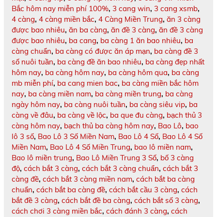
Bắc hôm nay miễn phí 100%
,
3 cang win
,
3 cang xsmb
,
4 càng
,
4 càng miền bắc
,
4 Càng Miền Trung
,
ăn 3 càng
được bao nhiêu
,
ăn ba càng
,
ăn đề 3 càng
,
ăn đề 3 càng
được bao nhiêu
,
ba cang
,
ba càng 1 ăn bao nhiêu
,
ba
càng chuẩn
,
ba càng có được ăn áp mạn
,
ba càng đề 3
số nuôi tuần
,
ba càng đề ăn bao nhiêu
,
ba càng đẹp nhất
hôm nay
,
ba càng hôm nay
,
ba càng hôm qua
,
ba càng
mb miễn phí
,
ba cang mien bac
,
ba càng miền bắc hôm
nay
,
ba càng miền nam
,
ba càng miền trung
,
ba càng
ngày hôm nay
,
ba càng nuôi tuần
,
ba càng siêu vip
,
ba
càng về đâu
,
ba càng về lộc
,
ba que đu càng
,
bạch thủ 3
càng hôm nay
,
bạch thủ ba càng hôm nay
,
Bao Lô
,
bao
lô 3 số
,
Bao Lô 3 Số Miền Nam
,
Bao Lô 4 Số
,
Bao Lô 4 Số
Miền Nam
,
Bao Lô 4 Số Miền Trung
,
bao lô miền nam
,
Bao lô miền trung
,
Bao Lô Miền Trung 3 Số
,
bố 3 càng
độ
,
cách bắt 3 càng
,
cách bắt 3 càng chuẩn
,
cách bắt 3
càng đề
,
cách bắt 3 càng miền nam
,
cách bắt ba càng
chuẩn
,
cách bắt ba càng đề
,
cách bắt cầu 3 càng
,
cách
bắt đề 3 càng
,
cách bắt đề ba càng
,
cách bắt số 3 càng
,
cách chơi 3 càng miền bắc
,
cách đánh 3 càng
,
cách