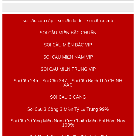
soi cầu cao cấp – soi cầu lo de – soi cầu xsmb
SOI CẦU MIỀN BẮC CHUẨN
SOI CẦU MIỀN BẮC VIP
SOI CẦU MIỀN NAM VIP
SOI CẦU MIỀN TRUNG VIP
Soi Cầu 24h – Soi Cầu 247 – Soi Cầu Bạch Thủ CHÍNH
XÁC
SOI CẦU 3 CÀNG
Soi Cầu 3 Càng 3 Miền Tỷ Lệ Trúng 99%
Soi Cầu 3 Càng Miền Nam Cực Chuẩn Miễn Phí Hôm Nay
100%