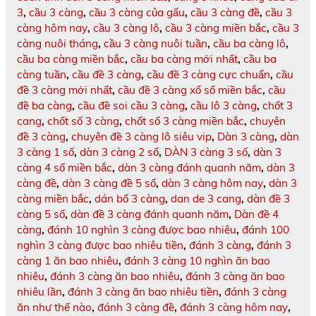
3
,
cầu 3 càng
,
cầu 3 càng của gấu
,
cầu 3 càng đề
,
cầu 3
càng hôm nay
,
cầu 3 càng lô
,
cầu 3 càng miền bắc
,
cầu 3
càng nuôi tháng
,
cầu 3 càng nuôi tuần
,
cầu ba càng lô
,
cầu ba càng miền bắc
,
cầu ba càng mới nhất
,
cầu ba
càng tuần
,
cầu đề 3 càng
,
cầu đề 3 càng cực chuẩn
,
cầu
đề 3 càng mới nhất
,
cầu đề 3 càng xổ số miền bắc
,
cầu
đề ba càng
,
cầu đề soi cầu 3 càng
,
cầu lô 3 càng
,
chốt 3
cang
,
chốt số 3 càng
,
chốt số 3 càng miền bắc
,
chuyên
đề 3 càng
,
chuyên đề 3 càng lô siêu vip
,
Dàn 3 càng
,
dàn
3 càng 1 số
,
dàn 3 càng 2 số
,
DÀN 3 càng 3 số
,
dàn 3
càng 4 số miền bắc
,
dàn 3 càng đánh quanh năm
,
dàn 3
càng đề
,
dàn 3 càng đề 5 số
,
dàn 3 càng hôm nay
,
dàn 3
càng miền bắc
,
dán bố 3 càng
,
dan de 3 cang
,
dàn đề 3
càng 5 số
,
dàn đề 3 càng đánh quanh năm
,
Dàn đề 4
càng
,
đánh 10 nghìn 3 càng được bao nhiêu
,
đánh 100
nghìn 3 càng được bao nhiêu tiền
,
đánh 3 càng
,
đánh 3
càng 1 ăn bao nhiêu
,
đánh 3 càng 10 nghìn ăn bao
nhiêu
,
đánh 3 càng ăn bao nhiêu
,
đánh 3 càng ăn bao
nhiêu lần
,
đánh 3 càng ăn bao nhiêu tiền
,
đánh 3 càng
ăn như thế nào
,
đánh 3 càng đề
,
đánh 3 càng hôm nay
,