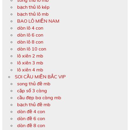
bạch thủ lô kép
bạch thủ lô mb
BAO LÔ MIỀN NAM
dàn lô 4 con
dàn lô 6 con
dàn lô 8 con
dàn lô 10 con
lô xiên 2 mb
lô xiên 3 mb
lô xiên 4 mb
SOI CẦU MIỀN BẮC VIP
song thủ đề mb
cặp số 3 càng
cầu đẹp ba càng mb
bạch thủ đề mb
dàn đề 4 con
dàn đề 6 con
dàn đề 8 con