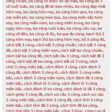
càng chuẩn
,
ba càng có được ăn áp mạn
,
ba càng đề 3
số nuôi tuần
,
ba càng đề ăn bao nhiêu
,
ba càng đẹp nhất
hôm nay
,
ba càng hôm nay
,
ba càng hôm qua
,
ba càng
mb miễn phí
,
ba cang mien bac
,
ba càng miền bắc hôm
nay
,
ba càng miền nam
,
ba càng miền trung
,
ba càng
ngày hôm nay
,
ba càng nuôi tuần
,
ba càng siêu vip
,
ba
càng về đâu
,
ba càng về lộc
,
ba que đu càng
,
bạch thủ 3
càng hôm nay
,
bạch thủ ba càng hôm nay
,
bố 3 càng độ
,
cách bắt 3 càng
,
cách bắt 3 càng chuẩn
,
cách bắt 3 càng
đề
,
cách bắt 3 càng miền nam
,
cách bắt ba càng chuẩn
,
cách bắt ba càng đề
,
cách bắt cầu 3 càng
,
cách bắt đề 3
càng
,
cách bắt đề ba càng
,
cách bắt số 3 càng
,
cách
chơi 3 càng miền bắc
,
cách đánh 3 càng
,
cách đánh 3
càng đề
,
cách đánh 3 càng lô
,
cách đánh 3 càng miền
bắc
,
cách đánh 3 càng miền nam
,
cách đánh đề 3 càng
miền bắc
,
cách đánh lô 3 càng
,
cách đánh lô 3 càng
miền bắc
,
cách đánh lô ba càng
,
cách đánh lô đề 3 càng
,
cách ghép 3 càng đề
,
cách soi cầu 3 càng
,
cách soi cầu
3 càng miền bắc
,
cách tính 3 càng đề
,
cách tính 3 càng
miền bắc
,
cách tính đề 3 càng
,
cách tính đề ba càng
,
cách tính tiền 3 càng miền bắc
,
càng 3 khúc
,
càng cua dì