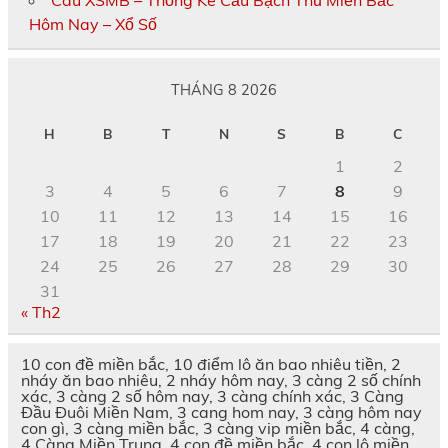
Hôm Nay – Xổ Số
THÁNG 8 2026
H
B
T
N
S
B
C
1
2
3
4
5
6
7
8
9
10
11
12
13
14
15
16
17
18
19
20
21
22
23
24
25
26
27
28
29
30
31
« Th2
10 con đề miền bắc, 10 điểm lô ăn bao nhiêu tiền, 2
nháy ăn bao nhiêu, 2 nháy hôm nay, 3 càng 2 số chính
xác, 3 càng 2 số hôm nay, 3 càng chính xác, 3 Càng
Đầu Đuôi Miền Nam, 3 cang hom nay, 3 càng hôm nay
con gì, 3 càng miền bắc, 3 càng vip miền bắc, 4 càng,
4 Càng Miền Trung, 4 con đề miền bắc, 4 con lô miền