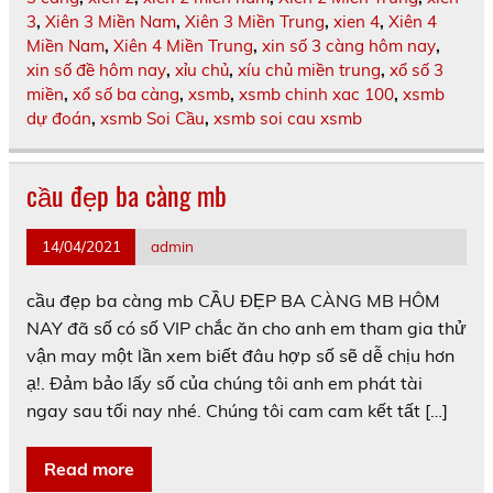
3
,
Xiên 3 Miền Nam
,
Xiên 3 Miền Trung
,
xien 4
,
Xiên 4
Miền Nam
,
Xiên 4 Miền Trung
,
xin số 3 càng hôm nay
,
xin số đề hôm nay
,
xỉu chủ
,
xíu chủ miền trung
,
xổ số 3
miền
,
xổ số ba càng
,
xsmb
,
xsmb chinh xac 100
,
xsmb
dự đoán
,
xsmb Soi Cầu
,
xsmb soi cau xsmb
cầu đẹp ba càng mb
14/04/2021
admin
cầu đẹp ba càng mb CẦU ĐẸP BA CÀNG MB HÔM
NAY đã số có số VIP chắc ăn cho anh em tham gia thử
vận may một lần xem biết đâu hợp số sẽ dễ chịu hơn
ạ!. Đảm bảo lấy số của chúng tôi anh em phát tài
ngay sau tối nay nhé. Chúng tôi cam cam kết tất […]
Read more