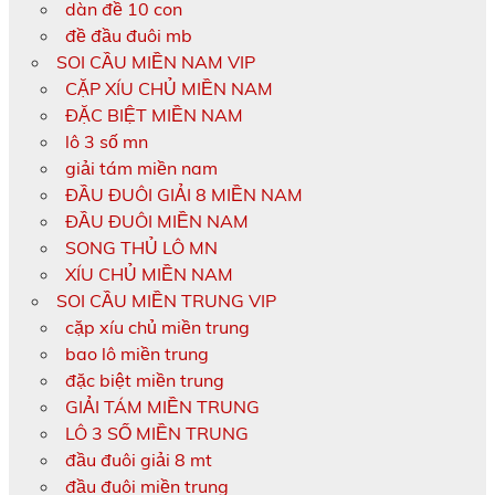
dàn đề 10 con
đề đầu đuôi mb
SOI CẦU MIỀN NAM VIP
CẶP XÍU CHỦ MIỀN NAM
ĐẶC BIỆT MIỀN NAM
lô 3 số mn
giải tám miền nam
ĐẦU ĐUÔI GIẢI 8 MIỀN NAM
ĐẦU ĐUÔI MIỀN NAM
SONG THỦ LÔ MN
XÍU CHỦ MIỀN NAM
SOI CẦU MIỀN TRUNG VIP
cặp xíu chủ miền trung
bao lô miền trung
đặc biệt miền trung
GIẢI TÁM MIỀN TRUNG
LÔ 3 SỐ MIỀN TRUNG
đầu đuôi giải 8 mt
đầu đuôi miền trung