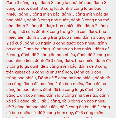
đánh 3 càng là gì
,
đánh 3 càng là như thế nào
,
đánh 3
càng là sao
,
đánh 3 càng lô
,
đánh 3 càng lô ăn bao
nhiêu
,
đánh 3 càng miền bắc
,
đánh 3 càng miền bắc ăn
bao nhiêu
,
đánh 3 càng nhà nước
,
đánh 3 càng như thế
nào
,
đánh 3 càng thì được bao nhiêu tiền
,
đánh 3 càng
trúng 2 số cuối
,
đánh 3 càng trúng 2 số cuối được bao
nhiêu tiền
,
đánh 3 càng trúng bao nhiêu
,
đánh 3 càng về
2 số cuối
,
đánh 50 nghìn 3 càng được bao nhiêu
,
đánh
ba càng
,
Đánh ba càng 10 nghìn an bao nhiêu
,
đánh đề
3 càng
,
đánh đề 3 càng ăn bao nhiêu
,
đánh đề 3 càng an
bao nhiêu tiền
,
đánh đề 3 càng được bao nhiêu
,
đánh đề
3 càng là gì
,
đánh đề 3 càng miền bắc
,
đánh đề 3 càng
trên kubet đề 3 càng là như thế nào
,
Đánh đề 3 con
trúng bao nhiêu
,
Đánh đề 5 càng ăn bao nhiêu
,
đánh đề
ba càng
,
đánh đề ba càng 1 ăn bao nhiêu
,
đánh đề ba
càng ăn bao nhiêu
,
đánh đề ba càng là gì
,
đánh lô 3
càng 1 ăn bao nhiêu
,
đánh lô 3 càng như thế nào
,
đánh
xổ số 3 càng
,
đề 3
,
đề 3 càng
,
đề 3 càng ăn bao nhiêu
,
đề 3 càng ăn bao nhiêu tiền
,
đề 3 càng ăn bn
,
đề 3 càng
có bao nhiêu số
,
đề 3 càng hôm nay
,
đề 3 càng miền