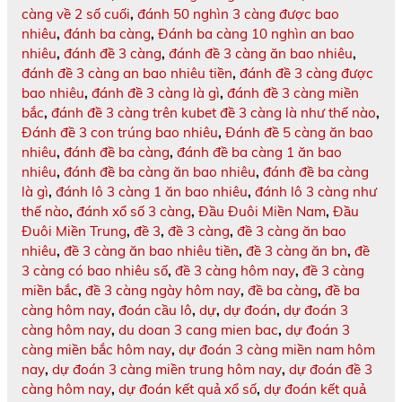
càng về 2 số cuối
,
đánh 50 nghìn 3 càng được bao
nhiêu
,
đánh ba càng
,
Đánh ba càng 10 nghìn an bao
nhiêu
,
đánh đề 3 càng
,
đánh đề 3 càng ăn bao nhiêu
,
đánh đề 3 càng an bao nhiêu tiền
,
đánh đề 3 càng được
bao nhiêu
,
đánh đề 3 càng là gì
,
đánh đề 3 càng miền
bắc
,
đánh đề 3 càng trên kubet đề 3 càng là như thế nào
,
Đánh đề 3 con trúng bao nhiêu
,
Đánh đề 5 càng ăn bao
nhiêu
,
đánh đề ba càng
,
đánh đề ba càng 1 ăn bao
nhiêu
,
đánh đề ba càng ăn bao nhiêu
,
đánh đề ba càng
là gì
,
đánh lô 3 càng 1 ăn bao nhiêu
,
đánh lô 3 càng như
thế nào
,
đánh xổ số 3 càng
,
Đầu Đuôi Miền Nam
,
Đầu
Đuôi Miền Trung
,
đề 3
,
đề 3 càng
,
đề 3 càng ăn bao
nhiêu
,
đề 3 càng ăn bao nhiêu tiền
,
đề 3 càng ăn bn
,
đề
3 càng có bao nhiêu số
,
đề 3 càng hôm nay
,
đề 3 càng
miền bắc
,
đề 3 càng ngày hôm nay
,
đề ba càng
,
đề ba
càng hôm nay
,
đoán cầu lô
,
dự
,
dự đoán
,
dự đoán 3
càng hôm nay
,
du doan 3 cang mien bac
,
dự đoán 3
càng miền bắc hôm nay
,
dự đoán 3 càng miền nam hôm
nay
,
dự đoán 3 càng miền trung hôm nay
,
dự đoán đề 3
càng hôm nay
,
dự đoán kết quả xổ số
,
dự đoán kết quả