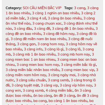
Category:
SOI CẦU MIỀN BẮC VIP
Tags:
3 cang
,
3 càng
1 ăn bao nhiêu
,
3 càng 1 nghìn an bao nhiêu
,
3 càng 2
số miền bắc
,
3 càng 4 số
,
3 càng ăn bao nhiêu
,
3 càng
ăn như thế nào
,
3 cang chuan xac
,
3 càng đánh như thế
nào
,
3 càng đầu
,
3 càng đề
,
3 càng đề 1 ăn bao nhiêu
,
3
càng đề an bao nhiêu
,
3 càng đề hôm nay
,
3 càng đề là
gì
,
3 càng đề miền nam ăn bao nhiêu
,
3 càng đề nuôi
tháng
,
3 càng gan
,
3 cang hom nay
,
3 càng hôm nay về
bao nhiêu
,
3 càng info
,
3 càng là gì
,
3 càng lô
,
3 cang
mb
,
3 càng mb 1 ăn bao nhiêu
,
3 cang mb hom nay
,
3
cang mien bac 1 an bao nhieu
,
3 cang mien bac an bao
nhieu
,
3 cang mien bac hom nay
,
3 càng miền bắc là gì
,
3 càng miền bắc nhân bao nhiêu
,
3 cang mien bac vip
,
3
càng miền nam hôm nay
,
3 càng ngày mai
,
3 càng nhà
nước
,
3 càng siêu chuẩn
,
3 cang sxmb
,
3 càng trong lô
đề
,
3 càng tuyệt mật
,
3 càng vip
,
3 càng víp hôm nay
,
3
cang win
,
3 cang xsmb
,
4 càng miền bắc
,
ăn 3 càng
được bao nhiêu
,
ăn ba càng
,
ăn đề 3 càng
,
ăn đề 3 càng
được bao nhiêu
,
ba cang
,
ba càng 1 ăn bao nhiêu
,
ba