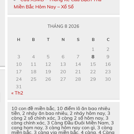
Miền Bắc Hôm Nay – Xổ Số
THÁNG 8 2026
H
B
T
N
S
B
C
1
2
3
4
5
6
7
8
9
10
11
12
13
14
15
16
17
18
19
20
21
22
23
24
25
26
27
28
29
30
31
« Th2
10 con đề miền bắc, 10 điểm lô ăn bao nhiêu
tiền, 2 nháy ăn bao nhiêu, 2 nháy hôm nay, 3
càng 2 số chính xác, 3 càng 2 số hôm nay, 3
càng chính xác, 3 Càng Đầu Đuôi Miền Nam, 3
cang hom nay, 3 càng hôm nay con gì, 3 càng
miền bắc, 3 càng vip miền bắc, 4 càng, 4 Càng