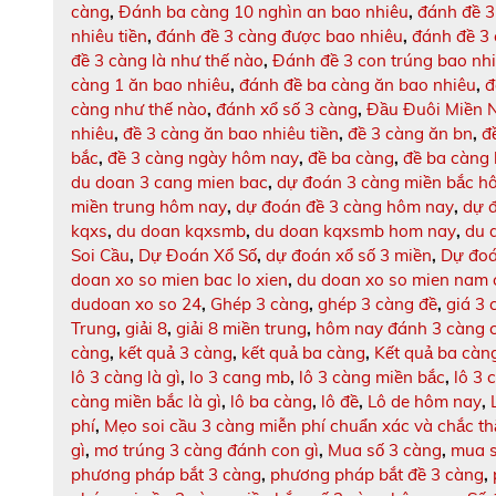
càng
,
Đánh ba càng 10 nghìn an bao nhiêu
,
đánh đề 3
nhiêu tiền
,
đánh đề 3 càng được bao nhiêu
,
đánh đề 3 
đề 3 càng là như thế nào
,
Đánh đề 3 con trúng bao nh
càng 1 ăn bao nhiêu
,
đánh đề ba càng ăn bao nhiêu
,
đ
càng như thế nào
,
đánh xổ số 3 càng
,
Đầu Đuôi Miền
nhiêu
,
đề 3 càng ăn bao nhiêu tiền
,
đề 3 càng ăn bn
,
đ
bắc
,
đề 3 càng ngày hôm nay
,
đề ba càng
,
đề ba càng
du doan 3 cang mien bac
,
dự đoán 3 càng miền bắc h
miền trung hôm nay
,
dự đoán đề 3 càng hôm nay
,
dự đ
kqxs
,
du doan kqxsmb
,
du doan kqxsmb hom nay
,
du 
Soi Cầu
,
Dự Đoán Xổ Số
,
dự đoán xổ số 3 miền
,
Dự đoá
doan xo so mien bac lo xien
,
du doan xo so mien nam 
dudoan xo so 24
,
Ghép 3 càng
,
ghép 3 càng đề
,
giá 3 
Trung
,
giải 8
,
giải 8 miền trung
,
hôm nay đánh 3 càng c
càng
,
kết quả 3 càng
,
kết quả ba càng
,
Kết quả ba càn
lô 3 càng là gì
,
lo 3 cang mb
,
lô 3 càng miền bắc
,
lô 3 
càng miền bắc là gì
,
lô ba càng
,
lô đề
,
Lô de hôm nay
,
phí
,
Mẹo soi cầu 3 càng miễn phí chuẩn xác và chắc 
gì
,
mơ trúng 3 càng đánh con gì
,
Mua số 3 càng
,
mua s
phương pháp bắt 3 càng
,
phương pháp bắt đề 3 càng
,