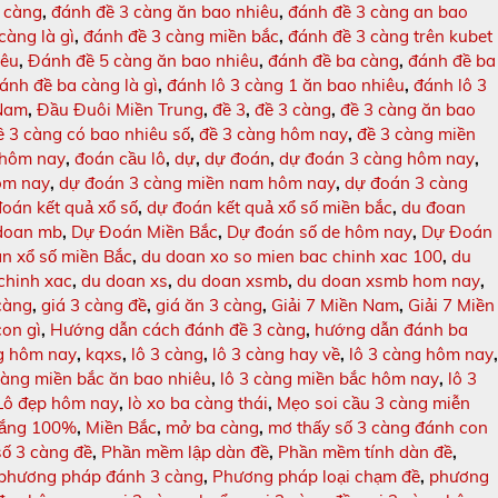
 càng
,
đánh đề 3 càng ăn bao nhiêu
,
đánh đề 3 càng an bao
càng là gì
,
đánh đề 3 càng miền bắc
,
đánh đề 3 càng trên kubet
iêu
,
Đánh đề 5 càng ăn bao nhiêu
,
đánh đề ba càng
,
đánh đề ba
ánh đề ba càng là gì
,
đánh lô 3 càng 1 ăn bao nhiêu
,
đánh lô 3
 Nam
,
Đầu Đuôi Miền Trung
,
đề 3
,
đề 3 càng
,
đề 3 càng ăn bao
ề 3 càng có bao nhiêu số
,
đề 3 càng hôm nay
,
đề 3 càng miền
 hôm nay
,
đoán cầu lô
,
dự
,
dự đoán
,
dự đoán 3 càng hôm nay
,
ôm nay
,
dự đoán 3 càng miền nam hôm nay
,
dự đoán 3 càng
oán kết quả xổ số
,
dự đoán kết quả xổ số miền bắc
,
du đoan
doan mb
,
Dự Đoán Miền Bắc
,
Dự đoán số de hôm nay
,
Dự Đoán
n xổ số miền Bắc
,
du doan xo so mien bac chinh xac 100
,
du
chinh xac
,
du doan xs
,
du doan xsmb
,
du doan xsmb hom nay
,
càng
,
giá 3 càng đề
,
giá ăn 3 càng
,
Giải 7 Miền Nam
,
Giải 7 Miền
on gì
,
Hướng dẫn cách đánh đề 3 càng
,
hướng dẫn đánh ba
g hôm nay
,
kqxs
,
lô 3 càng
,
lô 3 càng hay về
,
lô 3 càng hôm nay
càng miền bắc ăn bao nhiêu
,
lô 3 càng miền bắc hôm nay
,
lô 3
Lô đẹp hôm nay
,
lò xo ba càng thái
,
Mẹo soi cầu 3 càng miễn
thắng 100%
,
Miền Bắc
,
mở ba càng
,
mơ thấy số 3 càng đánh con
ố 3 càng đề
,
Phần mềm lập dàn đề
,
Phần mềm tính dàn đề
,
phương pháp đánh 3 càng
,
Phương pháp loại chạm đề
,
phương