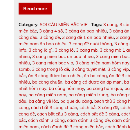
Read more
Category:
SOI CẦU MIỀN BẮC VIP
Tags:
3 cang
,
3 cà
miền bắc
,
3 càng 4 số
,
3 càng ăn bao nhiêu
,
3 càng ăn
càng đầu
,
3 càng đề
,
3 càng đề 1 ăn bao nhiêu
,
3 càng
miền nam ăn bao nhiêu
,
3 càng đề nuôi tháng
,
3 càng
info
,
3 càng là gì
,
3 càng lô
,
3 cang mb
,
3 càng mb 1 ă
nhieu
,
3 cang mien bac an bao nhieu
,
3 cang mien ba
nhiêu
,
3 cang mien bac vip
,
3 càng miền nam hôm nay
sxmb
,
3 càng trong lô đề
,
3 càng tuyệt mật
,
3 càng vip
bắc
,
ăn 3 càng được bao nhiêu
,
ăn ba càng
,
ăn đề 3 c
nhiêu
,
ba càng chuẩn
,
ba càng có được ăn áp mạn
,
ba
nhất hôm nay
,
ba càng hôm nay
,
ba càng hôm qua
,
ba
nay
,
ba càng miền nam
,
ba càng miền trung
,
ba càng 
đâu
,
ba càng về lộc
,
ba que đu càng
,
bạch thủ 3 càng
càng
,
cách bắt 3 càng chuẩn
,
cách bắt 3 càng đề
,
cách
càng đề
,
cách bắt cầu 3 càng
,
cách bắt đề 3 càng
,
các
bắc
,
cách đánh 3 càng
,
cách đánh 3 càng đề
,
cách đán
miền nam
,
cách đánh đề 3 càng miền bắc
,
cách đánh l