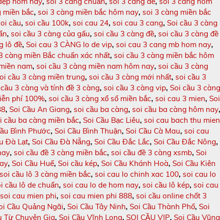
đẹp hôm nay
,
soi 3 càng chuẩn
,
soi 3 càng đề
,
soi 3 càng hôm
g miền bắc
,
soi 3 càng miền bắc hôm nay
,
soi 3 càng miền bắc
soi cầu
,
soi cầu 100k
,
soi cau 24
,
soi cau 3 cang
,
Soi cầu 3 càng
ẩn
,
soi cầu 3 càng của gấu
,
soi cầu 3 càng đề
,
soi cầu 3 càng đề
g lô đề
,
Soi cau 3 CÀNG lo de vip
,
soi cau 3 cang mb hom nay
,
 3 càng miền Bắc chuấn xác nhất
,
soi cầu 3 càng miền bắc hôm
 miền nam
,
soi cầu 3 càng miền nam hôm nay
,
soi cầu 3 càng
oi cầu 3 càng miền trung
,
soi cầu 3 càng mới nhất
,
soi cầu 3
 cầu 3 càng và tính đề 3 càng
,
soi cầu 3 càng vip
,
Soi cầu 3 càn
iễn phí 100%
,
soi cầu 3 càng xổ số miền bắc
,
soi cau 3 mien
,
So
88
,
Soi Cầu An Giang
,
soi cầu ba càng
,
soi cầu ba càng hôm nay
i cầu ba càng miền bắc
,
Soi Cầu Bạc Liêu
,
soi cau bach thu mie
Cầu Bình Phước
,
Soi Cầu Bình Thuận
,
Soi Cầu Cà Mau
,
soi cau
u Đà Lạt
,
Soi Cầu Đà Nẵng
,
Soi Cầu Đắc Lắc
,
Soi Cầu Đắc Nông
,
nay
,
soi cầu đề 3 càng miền bắc
,
soi cầu đề 3 càng xsmb
,
Soi
nay
,
Soi Cầu Huế
,
Soi cầu kép
,
Soi Cầu Khánh Hoà
,
Soi Cầu Kiên
soi cầu lô 3 càng miền bắc
,
soi cau lo chinh xac 100
,
soi cau lo
i cầu lô de chuẩn
,
soi cau lo de hom nay
,
soi cầu lô kép
,
soi cau
,
soi cau mien phi
,
soi cau mien phi 888
,
soi cầu online chốt 3
oi Cầu Quảng Ngãi
,
Soi Cầu Tây Ninh
,
Soi Cầu Thành Phố
,
Soi
u Từ Chuyên Gia
,
Soi Cầu Vĩnh Long
,
SOI CẦU VIP
,
Soi Cầu Vũn