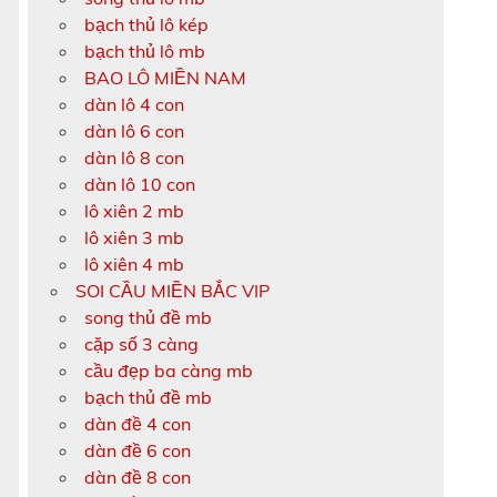
bạch thủ lô kép
bạch thủ lô mb
BAO LÔ MIỀN NAM
dàn lô 4 con
dàn lô 6 con
dàn lô 8 con
dàn lô 10 con
c
lô xiên 2 mb
lô xiên 3 mb
lô xiên 4 mb
SOI CẦU MIỀN BẮC VIP
song thủ đề mb
cặp số 3 càng
cầu đẹp ba càng mb
bạch thủ đề mb
dàn đề 4 con
g
dàn đề 6 con
dàn đề 8 con